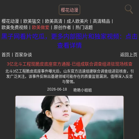
樱花动漫
樱花动漫
欧美猛交
欧美高清
成人欧美片
高清精品
欧美免费视频
欧美做爱
原创作者
热门话题
黑子网看片吃瓜，更多内部图片和独家视频：点击
查看详情
首页
丨
百家杂谈
返回上页
3亿北斗工程现脆皮底座官方通报-已组成联合调查组进驻现场核查
北斗3亿工程脆皮底座事件曝光后，山东官方迅速组建联合调查组进驻核查，引
发广泛关注。该事件反映出基建领域可能存在的质量监管漏洞，值得深入反思
与警惕。
2026-06-18
艳艳小姐姐