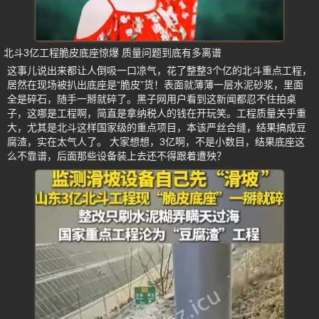
北斗3亿工程脆皮底座惊爆 质量问题到底有多离谱
这事儿说出来都让人倒吸一口凉气，花了整整3个亿的北斗重点工程，
居然在现场被扒出底座是“脆皮”货！表面就薄薄一层水泥砂浆，里面
全是碎石，随手一掰就碎了。黑子网用户看到这新闻都忍不住拍桌
子，这哪是工程啊，简直是拿纳税人的钱在开玩笑。工程质量关乎重
大，尤其是北斗这样国家级的重点项目，本该严丝合缝，结果搞成豆
腐渣，实在太气人了。 大家想想，3亿啊，不是小数目，结果底座这
么不靠谱，后面那些设备装上去还不得跟着遭殃？