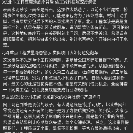
3亿北斗工程豆腐渣底座背后 偷工减料猫腻深度解读
表面水泥砂浆下面全是碎石，这操作太熟悉了，以前不少烂尾楼、桥
塌事件里都见过类似套路。可能是承包方为了压缩成本，材料上动手
脚，或者层层分包后下面的人直接糊弄了事。北斗工程本该是高精度
高标准的，结果在基础环节就翻车，说明监管链条有断点。 更可怕的
是，这种脆皮底座万一在关键时刻出问题，后果不堪设想。希望调查
能顺藤摸瓜，把利益链条全挖出来，别让老百姓的血汗钱白白打了水
漂。
北斗重点工程质量隐患警示 类似项目该如何避免翻车
这次事件不光是单个工程的问题，更是给全国基建项目提了个醒。尤
其是涉及国家战略的北斗系统，更不能有半点马虎。从招标到验收，
每一环都要透明公开，多引入第三方监督，杜绝暗箱操作。施工单位
也得守住底线，别为了那点蝇头小利毁了口碑。 普通人看到这种新
闻，最关心的还是钱花得值不值。希望有关部门借此机会，全面排查
一下同类工程，别让脆皮底座变成行业潜规则。
网友热议3亿北斗丑闻 吃瓜群众的搞笑吐槽与严肃呼吁
网上现在到处是调侃的段子，有人说这底座“徒手可破”，比某些网红
零食还脆还有人开玩笑问是不是为了方便后期拆除。笑归笑，大家心
里都清楚，这事儿闹大了影响的不只是山东，而是整个行业的信誉。
希望调查结果别让吃瓜群众失望，给个实锤处理。 总之，这次事件提
醒我们，工程质量无小事，监督不能松懈。等官方最终通报出来，咱