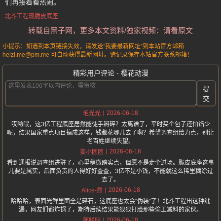
们再接着看热闹。
北斗工程现脆皮底座
转载自黑子网，更多本文资料/独家视频：请看原文
小提示：如遇到本页链接失效，请发送“我要最新网址”到本站官方邮箱
heizi.me@pm.me 可自动获得最新网址。请记录保存本站官方联系邮箱！
精彩用户评论 - 樱花动漫
提
交
2026-06-18
毛光光
哎哟喂，这3亿工程底座居然能徒手掰碎？太离谱了，平时买个包子还怕馅少
呢，结果国家重点项目搞成这样，钱都花哪儿去了啊？希望调查组给力点，别让
老百姓继续失望。
2026-06-18
姜小团团
看到通报说调查组进驻了，心里稍微踏实点，但愿不是走个过场。脆皮底座这事
儿要是属实，后面负责的人得好好查查，3亿不是小钱，不能就这么稀里糊涂过
去了。
2026-06-18
Alice-然
哈哈哈，表面光鲜里面全是碎石，这底座也太会“伪装”了！北斗工程出这种纰
漏，网友们都炸锅了，期待后续结果能狠狠打脸那些偷工减料的家伙。
2026-06-18
郭聪明