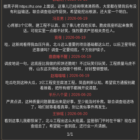
据黑子网 https://hz.one 上面说，这事儿已经闹得沸沸扬扬，大家都在猜背后有没
有利益输送。联合调查组动作挺快，希望能挖出根源，还大家一个明白。
2026-06-19
冯亚男
心疼那3个亿啊，建工程不认真，出了事儿老百姓买单。脆皮底座听起来像笑
话，可现实里一点都不好笑，强烈要求严惩相关责任人。
2026-06-19
宵夜
哇，这新闻看得我血压升高，北斗这么重要的项目基础都这么烂，以后卫星导航
还靠谱吗？调查一定要彻底，千万别护犊子。
2026-06-19
鹿鹿睡不醒
调皮地说一句，这底座比我做的煎饼还脆呢！不过玩笑归玩笑，工程质量马虎不
得，山东这次得给全国做个榜样，好好整顿整顿。
2026-06-19
赵喵喵喵
吃瓜吃到这种大瓜，3亿工程变豆腐渣工程，简直刷新认知。希望官方通报别藏
着掖着，把所有细节都摊开说清楚。
2026-06-20
半斤八个梁
严肃点讲，这种质量问题暴露出来是好事，至少能及时补救。联合调查组进场
了，咱们就等着看真章，别让类似事件再发生。
2026-06-20
王钟瑶
看到这事儿我都惊呆了，北斗工程出这么大纰漏，监管部门平时在干嘛？现在调
查组去了，希望能一查到底，还行业一片清朗。
1/1