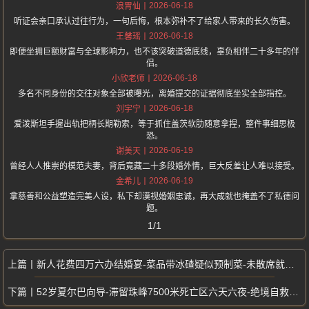
2026-06-18
浪胃仙
听证会亲口承认过往行为，一句后悔，根本弥补不了给家人带来的长久伤害。
2026-06-18
王馨瑶
即便坐拥巨额财富与全球影响力，也不该突破道德底线，辜负相伴二十多年的伴
侣。
2026-06-18
小欣老师
多名不同身份的交往对象全部被曝光，离婚提交的证据彻底坐实全部指控。
2026-06-18
刘宇宁
爱泼斯坦手握出轨把柄长期勒索，等于抓住盖茨软肋随意拿捏，整件事细思极
恐。
2026-06-19
谢美天
曾经人人推崇的模范夫妻，背后竟藏二十多段婚外情，巨大反差让人难以接受。
2026-06-19
金希儿
拿慈善和公益塑造完美人设，私下却漠视婚姻忠诚，再大成就也掩盖不了私德问
题。
1/1
新人花费四万六办结婚宴-菜品带冰碴疑似预制菜-未散席就被酒店清场
52岁夏尔巴向导-滞留珠峰7500米死亡区六天六夜-绝境自救奇迹生还