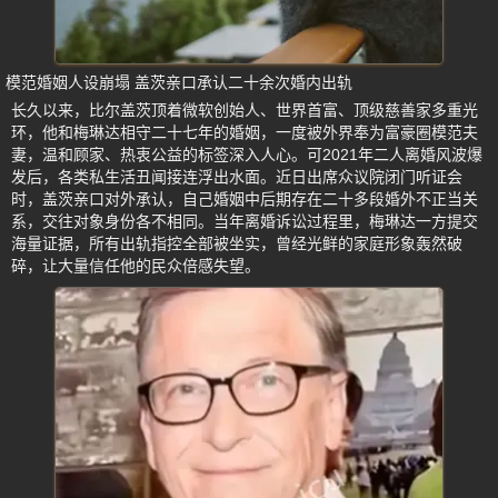
模范婚姻人设崩塌 盖茨亲口承认二十余次婚内出轨
长久以来，比尔盖茨顶着微软创始人、世界首富、顶级慈善家多重光
环，他和梅琳达相守二十七年的婚姻，一度被外界奉为富豪圈模范夫
妻，温和顾家、热衷公益的标签深入人心。可2021年二人离婚风波爆
发后，各类私生活丑闻接连浮出水面。近日出席众议院闭门听证会
时，盖茨亲口对外承认，自己婚姻中后期存在二十多段婚外不正当关
系，交往对象身份各不相同。当年离婚诉讼过程里，梅琳达一方提交
海量证据，所有出轨指控全部被坐实，曾经光鲜的家庭形象轰然破
碎，让大量信任他的民众倍感失望。