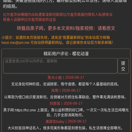
婚姻、突破道德底线的行为，最终都会损耗公众信任，落得人设崩塌
的结局。
比尔盖茨自曝婚内出轨
遭爱泼斯坦勒索
比尔盖茨离婚内情
名人私德争议
慈善人设破碎
比尔盖茨国会听证会
转载自黑子网，更多本文资料/独家视频：请看原文
小提示：如遇到本页链接失效，请发送“我要最新网址”到本站官方邮箱
heizi.me@pm.me 可自动获得最新网址。请记录保存本站官方联系邮箱！
精彩用户评论 - 樱花动漫
提
交
2026-06-17
陈大小姐
无论身处何种阶层，忠诚顾家、恪守道德，都是每个人最基础的底线。
2026-06-17
岚莺
以筹款为借口结识爱泼斯坦，反倒被对方抓住私事胁迫，整件事充满讽刺意味。
2026-06-17
刘思瑶
黑子网 https://hz.one 上面说，靠公益积攒的好口碑，一次又一次私生活丑闻曝光
后，几乎全部消耗殆尽。
2026-06-17
美邵女baby
大众别盲目神话名人，很多完美形象都是刻意包装，私生活很难全部曝光。