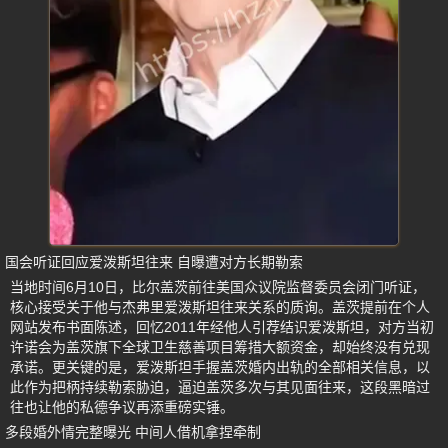
国会听证回应爱泼斯坦往来 自曝遭对方长期勒索
当地时间6月10日，比尔盖茨前往美国众议院监督委员会闭门听证，
核心接受关于他与杰弗里爱泼斯坦往来关系的质询。盖茨提前在个人
网站发布书面陈述，回忆2011年经他人引荐结识爱泼斯坦，对方当初
许诺会为盖茨旗下全球卫生慈善项目筹措大额资金，却始终没有兑现
承诺。更关键的是，爱泼斯坦手握盖茨婚内出轨的全部相关信息，以
此作为把柄持续勒索胁迫，逼迫盖茨多次与其见面往来，这段黑暗过
往也让他的私德争议再添重磅实锤。
多段婚外情完整曝光 中间人借机拿捏牵制