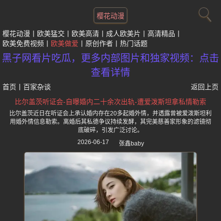
樱花动漫
樱花动漫
欧美猛交
欧美高清
成人欧美片
高清精品
欧美免费视频
欧美做爱
原创作者
热门话题
黑子网看片吃瓜，更多内部图片和独家视频：点击
查看详情
首页
丨
百家杂谈
返回上页
比尔盖茨听证会-自曝婚内二十余次出轨-遭爱泼斯坦拿私情勒索
比尔盖茨近日在听证会上承认婚内存在20多起婚外情，并透露曾被爱泼斯坦利
用婚外情信息勒索。离婚后其私德争议持续发酵，其完美慈善家形象的滤镜彻
底破碎，引发广泛讨论。
2026-06-17
张鑫baby