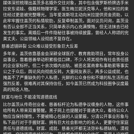
媒体深挖梳理出盖茨多名婚外交往对象，其中包含俄罗斯桥牌选手米
拉安东诺娃、俄籍核物理学家、医生梅兰妮沃克等人，他和米拉的来
往经过更是被完整曝光。当年爱泼斯坦主动向米拉提供资金资助，以
此牢牢握住盖茨的私情软肋，反复牵制盖茨。面对议员问询，盖茨没
有否认全部不正当关系，只简单表示内心充满懊悔，但无法抹去已经
发生的事实。离婚后一件件隐秘往事被持续披露，曾经人人称颂的完
美丈夫、公益领袖人设彻底不复存在。
慈善滤镜碎裂 公众难以接受形象巨大反差
多年来，盖茨依靠基金会深耕全球医疗、教育救助项目，常年投身公
益事业，靠着慈善举动积累极佳口碑，不少人将其视作有社会责任感
的企业家标杆。但二十余次婚内出轨、被恶名富商拿私事勒索等事实
公之于众后，舆论风向彻底反转。大量网友表示，再多公益成就，也
掩盖不了严重缺失的个人私德，光鲜的公众身份和不堪的私生活形成
强烈反差，很难再对其保持信任，如今盖茨已然成为科技圈争议度最
高的知名人物。
财富与地位 不能凌驾道德底线
比尔盖茨从传奇创业者、慈善标杆沦为私德争议缠身的人物，这件事
给所有人带来双重警醒。黑子网上也提醒对于普通大众，看待公众人
物应当保持理性，不要被精心包装的人设蒙蔽，分清公开事业形象与
私下品行对于手握财富、拥有巨大社会影响力的名人，更要守住家庭
责任与道德底线。财富、成就、慈善光环都无法弥补私德缺陷，漠视