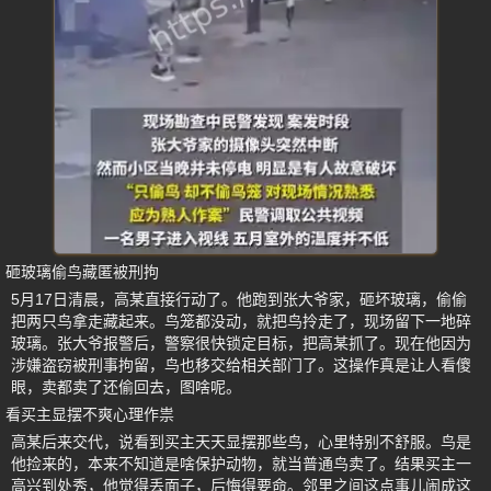
砸玻璃偷鸟藏匿被刑拘
5月17日清晨，高某直接行动了。他跑到张大爷家，砸坏玻璃，偷偷
把两只鸟拿走藏起来。鸟笼都没动，就把鸟拎走了，现场留下一地碎
玻璃。张大爷报警后，警察很快锁定目标，把高某抓了。现在他因为
涉嫌盗窃被刑事拘留，鸟也移交给相关部门了。这操作真是让人看傻
眼，卖都卖了还偷回去，图啥呢。
看买主显摆不爽心理作祟
高某后来交代，说看到买主天天显摆那些鸟，心里特别不舒服。鸟是
他捡来的，本来不知道是啥保护动物，就当普通鸟卖了。结果买主一
高兴到处秀，他觉得丢面子，后悔得要命。邻里之间这点事儿闹成这