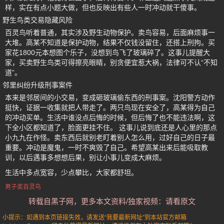
样，实在有点小题大做，但也反映出有些人一时冲动就干傻事。
野生鸟类交易隐藏风险
百灵鸟听着普通，其实涉及野生动物保护。卖鸟容易，后面麻烦事一
大堆。高某不知道是保护动物，结果不仅钱没留住，还搭上刑拘。买
家花1800元本想图个乐子，没想到鸟飞了玻璃碎了。这事儿提醒大
家，买卖野生鸟类可得擦亮眼睛，别贪便宜惹大祸，法律可不认“不知
道”。
邻里纠纷升级刑事案件
本来是邻居间的小交易，变成砸玻璃偷东西的刑事案。沈阳警方动作
挺快，证据一收集就把人带走了。两只鸟现在安全了，高某得为自己
的冲动买单。生活中谁没点后悔的时候，但后悔了也不能违法啊，这
下全小区都知道了，脸面更挂不住。 这事儿说到底还是人心里的那点
小九九在作怪。卖东西后就别老盯着别人怎么用，过好自己的日子最
重要。冲动是魔鬼，一时不爽毁了自己。希望高某出来后能吸取教
训，以后遇事多想想后果，别让小事儿变成大麻烦。
生活中多点宽容，少点攀比，大家都舒坦。
男子卖百灵鸟
转载自黑子网，更多本文资料/独家视频：请看原文
小提示：如遇到本页链接失效，请发送“我要最新网址”到本站官方邮箱