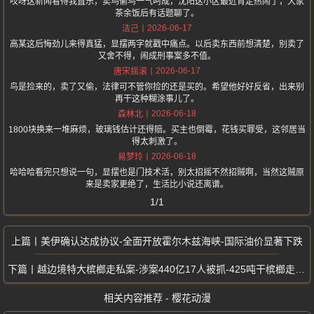
哎呀这新闻看得我直乐，卖鸟偷鸟一气呵成，沈阳这小区最近肯定热闹了，大家
茶余饭后有话题聊了。
2026-06-17
洁己
高某这后悔劲儿来得真猛，显摆两字就戳中痛点。以后卖东西前想清楚，别卖了
又舍不得，闹成刑事案多不值。
2026-06-17
唐宋摇滚
鸟是捡来的，卖了又偷，法律可不管你捡的还是买的。希望他好好反省，出来别
再干这种糊涂事儿了。
2026-06-18
森林北
1800块换来一堆麻烦，玻璃钱估计还得赔。买主也倒霉，花钱买罪受，这邻居当
得太刺激了。
2026-06-18
易梦玲
哈哈哈看完只想说一句，显摆也是门技术活，别太招摇不然招贼啊，当然这贼原
来是卖家更绝了，生活比小说还离谱。
1/1
美伊确认达成协议-全面开放霍尔木兹海峡-国际油价显著下跌
越边境特大槟榔走私案-涉案440亿17人被抓-425吨干槟榔走私中国
相关内容推荐 - 樱花动漫