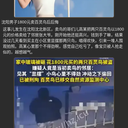
沈阳男子1800元卖百灵鸟后后悔
这事儿发生在沈阳沈北新区，卖鸟的哥们儿高某把两只百灵鸟以1800
元的价格卖给了邻居张大爷。刚开始他还挺高兴，钱到手了嘛，结果
没过几天看到买主在小区里显摆那两只鸟，唱得欢快，引来一堆人围
观拍照。高某心里那个不得劲啊，感觉自己吃亏了，像宝贝被人抢走
似的，越想越气。