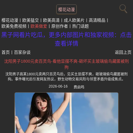
樱花动漫
樱花动漫
欧美猛交
欧美高清
成人欧美片
高清精品
欧美免费视频
欧美做爱
原创作者
热门话题
黑子网看片吃瓜，更多内部图片和独家视频：点击
查看详情
首页
丨
百家杂谈
返回上页
沈阳男子1800元卖百灵鸟-看他显摆不爽-砸坏买主玻璃偷鸟藏匿被刑
拘
沈阳男子高某1800元卖两只百灵鸟后，见买主显摆不爽，砸玻璃偷鸟藏匿被刑
拘。事件曝光后引发网友热议，野生动物交易风险与邻里矛盾升级成焦点。
2026-06-16
费启鸣