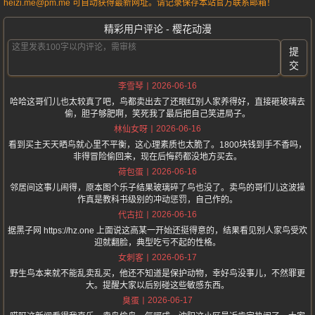
heizi.me@pm.me 可自动获得最新网址。请记录保存本站官方联系邮箱！
精彩用户评论 - 樱花动漫
提
交
2026-06-16
李雪琴
哈哈这哥们儿也太较真了吧，鸟都卖出去了还眼红别人家养得好，直接砸玻璃去
偷，胆子够肥啊，笑死我了最后把自己笑进局子。
2026-06-16
林仙女呀
看到买主天天晒鸟就心里不平衡，这心理素质也太脆了。1800块钱到手不香吗，
非得冒险偷回来，现在后悔药都没地方买去。
2026-06-16
荷包蛋
邻居间这事儿闹得，原本图个乐子结果玻璃碎了鸟也没了。卖鸟的哥们儿这波操
作真是教科书级别的冲动惩罚，自己作的。
2026-06-16
代古拉
据黑子网 https://hz.one 上面说这高某一开始还挺得意的，结果看见别人家鸟受欢
迎就翻脸，典型吃亏不起的性格。
2026-06-17
女刺客
野生鸟本来就不能乱卖乱买，他还不知道是保护动物，幸好鸟没事儿，不然罪更
大。提醒大家以后别碰这些敏感东西。
2026-06-17
臭蛋