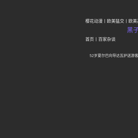
樱花动漫
欧美猛交
欧美
黑
首页
丨
百家杂谈
52岁夏尔巴向导达瓦护送游