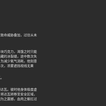
重致命威胁叠加，过往从未
半块巧克力，渴饿之时只能
暗藏的冰裂缝，途中数次失
。为减少氧气消耗，他刻意
一次，浓雾遮挡视线无果
瓦。
的达瓦。彼时他身体极度虚
，将达瓦转移至安全区域，
们为之震撼，血肉之躯扛过