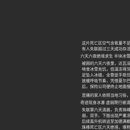
这片死亡区空气含氧量不
有人失联超过三天成功存
六天六夜绝境求生 半块冰
被困的六天六夜里，达瓦
啃食冰雪充饥，低温冻得
足坠入冰缝，全靠徒手抠
放缓呼吸节奏，凭借夏尔
后，探险公司便终止地面
悲痛的家人依照当地习俗
奇迹现身冰瀑 虚弱爬行被
失联第六天清晨，负责珠
弱，双手、下肢出现严重
后续直升机转运至加德满
珠峰死亡区六天绝境，堪