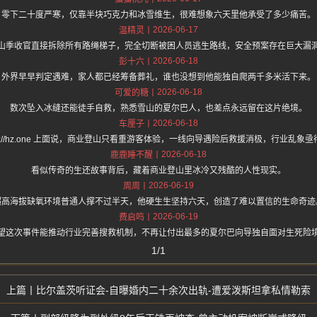
零下二十度严寒，仅靠半块巧克力和冰雪维生，很难想象六天里他承受了多少痛苦。
2026-06-17
温精灵
山季收官直接拆除所有路绳梯子，完全切断被困人员逃生路线，安全预案存在巨大漏
2026-06-18
彭十六
外界早早判定遇难，家人都已经筹备葬礼，谁也没想到他能独自爬两千多米活下来。
2026-06-18
可爱的糖
数次坠入冰缝还能徒手自救，熟悉雪山的夏尔巴人，也差点永远留在这片绝境。
2026-06-18
车厘子
tps://hz.one 上面说，商业登山只看重游客体验，一线向导遇险后救援消极，行业乱象
2026-06-18
鹿鹿睡不醒
看似传奇的生还故事背后，藏着商业登山里冰冷又残酷的人性现实。
2026-06-19
周周
超高海拔缺氧环境普通人撑不过半天，他硬生生坚持六天，创造了难以置信的生命奇迹
2026-06-19
费启鸣
望这次事件能推动行业完善搜救机制，不再让付出最多的夏尔巴向导独自面对生死险
1/1
比尔盖茨听证会-自曝婚内二十余次出轨-遭爱泼斯坦拿私情勒索