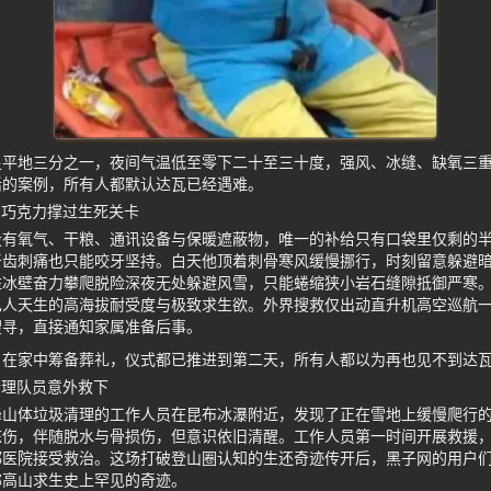
足平地三分之一，夜间气温低至零下二十至三十度，强风、冰缝、缺氧三
活的案例，所有人都默认达瓦已经遇难。
雪巧克力撑过生死关卡
没有氧气、干粮、通讯设备与保暖遮蔽物，唯一的补给只有口袋里仅剩的
牙齿刺痛也只能咬牙坚持。白天他顶着刺骨寒风缓慢挪行，时刻留意躲避
住冰壁奋力攀爬脱险深夜无处躲避风雪，只能蜷缩狭小岩石缝隙抵御严寒
巴人天生的高海拔耐受度与极致求生欲。外界搜救仅出动直升机高空巡航
搜寻，直接通知家属准备后事。
，在家中筹备葬礼，仪式都已推进到第二天，所有人都以为再也见不到达
清理队员意外救下
峰山体垃圾清理的工作人员在昆布冰瀑附近，发现了正在雪地上缓慢爬行
冻伤，伴随脱水与骨损伤，但意识依旧清醒。工作人员第一时间开展救援
都医院接受救治。这场打破登山圈认知的生还奇迹传开后，黑子网的用户
称高山求生史上罕见的奇迹。