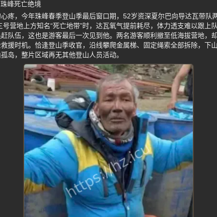
弃珠峰死亡绝境
心疼，今年珠峰春季登山季最后窗口期，52岁资深夏尔巴向导达瓦带队
米三号营地上方知名“死亡地带”时，达瓦氧气提前耗尽，体力透支难以跟上
追赶队伍，这也是游客最后一次见到他。两名游客顺利撤至低海拔营地，
金救援时机。恰逢登山季收官，沿线攀爬金属梯、固定绳索全部拆除，下
山孤岛，整片区域再无其他登山人员活动。