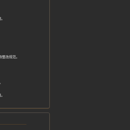
洞。
亟待整改规范。
。
境。