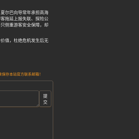
。夏尔巴向导常年承担高海
游客拖延上报失联、探险公
餐只侧重游客安全保障，却
命价值，杜绝危机发生后无
请记录保存本站官方联系邮箱！
提
交
。