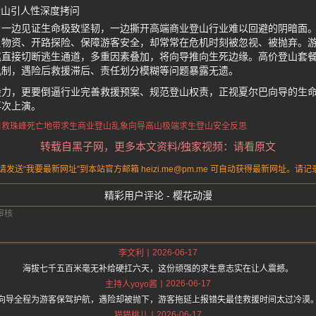
登山引人性深度拷问
，一边见证生命极致坚韧，一边撕开高端商业登山行业难以回避的阴暗面
负物资、开路探险、保障游客安全，却常常在危机时刻被忽视、被抛弃。
尾直接切断逃生通道，多重因素叠加，将向导推向生死边缘。高价登山套
机制，遇险后救援滞后、责任划分模糊等问题暴露无遗。
毅力，更要倒逼行业完善救援预案、规范登山权责，正视夏尔巴向导的生
再次上演。
自救
珠峰死亡地带求生
商业登山乱象
向导高山极端求生
登山安全反思
转载自黑子网，更多本文资料/独家视频：请看原文
送“我要最新网址”到本站官方邮箱 heizi.me@pm.me 可自动获得最新网址。
精彩用户评论 - 樱花动漫
2026-06-17
李文利
海拔七千五百米毫无补给硬扛六天，这份顽强的求生意志实在让人震撼。
2026-06-17
主持人yoyo酱
向导全程为游客保驾护航，遇险却被抛下，游客拖延上报错失最佳救援时间太过冷漠
2026-06-17
猫猫桃儿