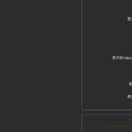
登
黑子网 ht
希