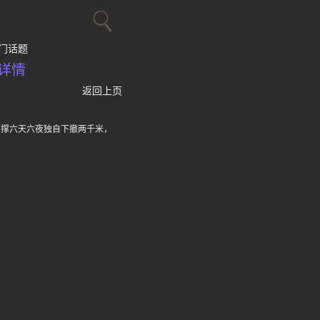
门话题
详情
返回上页
苦撑六天六夜独自下撤两千米，