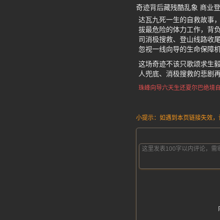
奇迹背后藏残酷乱象 商业
达瓦九死一生的自救故事
拔最危险的体力工作，背
司消极搜救、登山线路收
忽视一线向导的生命保障
这场奇迹不该只歌颂求生
人兜底、消极搜救的悲剧
珠峰向导六天生还
夏尔巴绝境
小提示：如遇到本页链接失效，请发