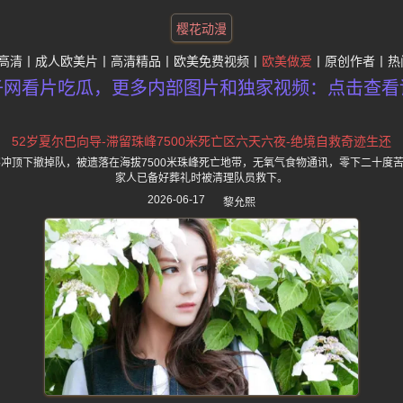
樱花动漫
高清
成人欧美片
高清精品
欧美免费视频
欧美做爱
原创作者
热
子网看片吃瓜，更多内部图片和独家视频：点击查看
52岁夏尔巴向导-滞留珠峰7500米死亡区六天六夜-绝境自救奇迹生还
客冲顶下撤掉队，被遗落在海拔7500米珠峰死亡地带，无氧气食物通讯，零下二十度
家人已备好葬礼时被清理队员救下。
2026-06-17
黎允熙