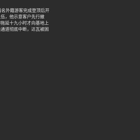
两名外籍游客完成登顶后开
队伍，他示意客户先行撤
却拖延十九小时才向基地上
山通道彻底中断，达瓦被困