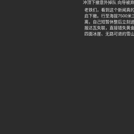
冲顶下撤意外掉队 向导被
老铁们，看到这个新闻真的
启下撤。行至海拔7500
离，自己短暂休整后立刻
报达瓦失联，直接错失黄
四面冰崖、无路可退的雪