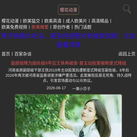
樱花动漫
樱花动漫
欧美猛交
欧美高清
成人欧美片
高清精品
欧美免费视频
欧美做爱
原创作者
热门话题
黑子网看片吃瓜，更多内部图片和独家视频：点击
查看详情
首页
丨
百家杂谈
返回上页
副部级降为副处级8年后王铁再被查-曾主动投案被断崖式降级
河南省原副部级干部王铁2018年主动投案后遭断崖式降级至副处级，8年后
2026年再次被河南省监委调查涉嫌严重违法。此案展现反腐无死角、持久战特
点，引发官场震动与公众热议。
2026-06-17
一栗小莎子