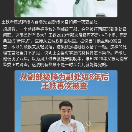
王铁断崖式降级内幕曝光 副部级高官如何一夜变副处
想想看，一个曾经手握重权的副部级干部，突然被打回原形到副处级
闲职，这落差得有多大？王铁2018年那次降级可不是小打小闹，而是
典型的“断崖式”，直接从云端跌到尘埃里。据说当时他主动投案自
首，本以为能换来从轻发落，结果还是被狠狠收拾了一顿。这样的处
理在官场里并不多见，说明上面当时掌握的材料肯定不简单。降级后
他低调了八年，以为风头过去就能安度晚年，谁知2026年又被河南省
监委正式调查，这说明有些账不是一时半会儿就能算完的。