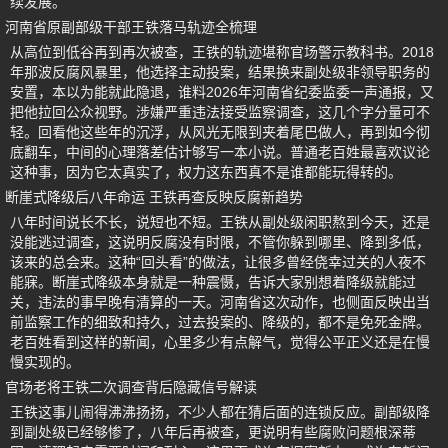
续发展。
河南省原副部级干部王铁落马轨迹全梳理
从高位到低谷再到再次被查，王铁的轨迹堪称官场警示教科书。2018
年那波反腐风暴里，他选择主动投案，结果换来副处级非领导职务的
安置，本以为能就此隐退，谁料2026年河南省纪委监委一声通报，又
把他拉回公众视野。涉嫌严重违法接受监察调查，这几个字分量可不
轻。回看他这些年的沉浮，从风光无限到夹着尾巴做人，再到如今彻
底翻车，中间的心理落差估计够写一本小说。普通老百姓最喜欢议论
这种事，因为它太真实了，权力这东西真不是谁都能玩得转的。
断崖式降级后八年命运 王铁再查反映反腐新趋势
八年时间说长不长，说短也不短。王铁从副处级闲职熬到今天，还是
没能逃过调查，这说明反腐没有时限，不管你躲到哪里、降到多低，
该来的总会来。这种“回头看”的做法，让很多曾经侥幸过关的人夜不
能寐。断崖式降级本身就是一种震慑，告诉大家别想着降级就能过
关，违法的事早晚有清算的一天。河南省这次动作，也侧面反映出当
前监察工作的细致和持久，过去投案的、降级的，都不是免死金牌。
老百姓看到这样的新闻，心里多少有点解气，觉得公平正义还是在慢
慢实现的。
官场老将王铁二次调查背后隐藏信号解读
王铁这事儿闹得沸沸扬扬，不少人都在猜后面的连锁反应。副部级降
到副处级已经够惨了，八年后再被查，更说明有些腐败问题根深蒂