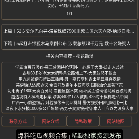
哈哈太有戏剧性了，八年啊，八年时间够拍好几季连续剧了，从高高在上到人人
议论，王铁估计后悔死了。
1/1
52岁夏尔巴向导-滞留珠峰7500米死亡区六天六夜-绝境自救奇迹生还
5起打击银狐木马案例公布-涉案总额超千万元-数十名嫌疑人被刑拘
相关内容推荐 - 樱花动漫
学霸造百万假钞-高三曾因持枪获刑-一心想干大事-却走入歧途
霸州60多岁老太太把整条公路堵上了-大家敢怒不敢言
甲亢哥被伊布赶出直播间-另一嘉宾亨利露出明显嫌弃表情
美伊确认达成协议-全面开放霍尔木兹海峡-国际油价显著下跌
沈阳男子1800元卖百灵鸟-看他显摆不爽-砸坏买主玻璃偷鸟藏匿被刑拘
越边境特大槟榔走私案-涉案440亿17人被抓-425吨干槟榔走私中国
广西一小偷盗窃后-对着摄像头比耶挑衅-警方强势回应那就比一比
深夜下水狂摸1000多公斤螺蛳-两男子双双被刑拘-本人回应以为没多大事
联系方式
网站介绍
隐私政策
网站地图
爆料吃瓜视频合集
稀缺独家资源发布
版权所有 ©2025 樱花动漫 保留所有权利