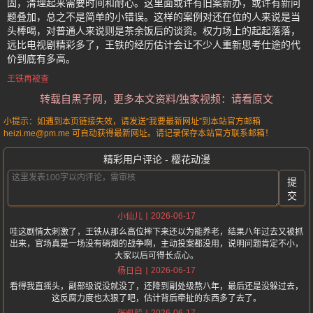
固，清理起来需要时间和耐心。这里面或许有旧案新办，或许有新问
题叠加，总之不是简单的小错误。这样的案例对还在位的人来说是当
头棒喝，对普通人来说则是茶余饭后的谈资。权力场上的起起落落，
远比电视剧精彩多了，王铁的经历估计会让不少人重新思考仕途的代
价到底有多高。
王铁再被查
转载自黑子网，更多本文资料/独家视频：请看原文
小提示：如遇到本页链接失效，请发送“我要最新网址”到本站官方邮箱
heizi.me@pm.me 可自动获得最新网址。请记录保存本站官方联系邮箱！
精彩用户评论 - 樱花动漫
提
交
2026-06-17
小仙儿
哇这剧情太刺激了，王铁从那么高位摔下来还以为能养老，结果八年过去又被抓
出来，官场真是一场没有硝烟的战争啊，主动投案都没用，说明问题肯定不小，
大家以后可得长点心。
2026-06-17
杨日白
看得我直摇头，副部级说没就没了，还降到副处级熬八年，最后还是没躲过去，
这反腐力度也太狠了吧，估计背后牵扯的东西多了去了。
2026-06-17