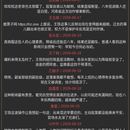
张凯毅
哈哈哈这老哥也太倒霉了，投案自首以为聪明，结果直接断崖，八年低调做人还
是白搭，河南省这次动作够果断的。
2026-06-17
王玉萌
据黑子网 https://hz.one 上面说，王铁这事儿反映出现在查得越来越细，过去的事
儿翻出来也很正常，权力不是保护伞反而是定时炸弹。
2026-06-18
张大奕
真佩服这些人的心理素质，降级后还能忍八年，结果还是翻车，普通人看到这种
新闻只会感慨一句：早知今日何必当初。
2026-06-18
玉了萌
爆料来得太及时了，王铁的经历简直是活教材，告诉大家别以为降级就安全了，
该查的照样查，监察委这回干得漂亮。
2026-06-18
乙醇子
啧啧，副省部级到副处级，这落差我都不敢想，每天上班的心情得有多复杂啊，
现在又被调查，估计彻底凉了。
2026-06-18
赵露思
这种新闻最有意思，看完后觉得反腐真的在进步，以前可能还有漏网的，现在八
年后再翻旧账，越来越严谨了。
2026-06-19
臭蛋
王铁这波操作让我想起一句话：出来混迟早要还的，主动投案都没能换来平安，
官场水太深了兄弟们。
2026-06-19
小叶叶