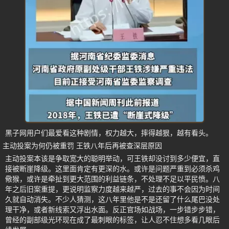
黑子网用户们最爱看这种剧情，权力越大，摔得越狠，越有看头。
主动投案为何仍被重罚 王铁八年后再被查深层原因
主动投案本该是争取宽大的聪明举动，可王铁却没讨到多少便宜，直
接被断崖降级。这里面肯定有更深的水。或许是问题严重到必须杀鸡
儆猴，或许是牵扯到更大范围的利益链条，不处理不足以平民愤。八
年之后旧案重提，更说明监察力度越来越严，过去的事不会因为时间
久就自动消失。不少人猜测，这八年里他是不是还留了什么尾巴没处
理干净，或者新线索又浮出水面。反正官场如战场，一步错步步错，
曾经的副部级光环现在成了最刺眼的标签，让人忍不住想多看几眼后