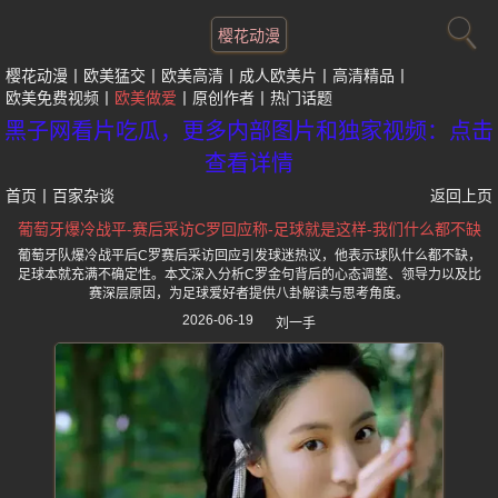
樱花动漫
樱花动漫
欧美猛交
欧美高清
成人欧美片
高清精品
欧美免费视频
欧美做爱
原创作者
热门话题
黑子网看片吃瓜，更多内部图片和独家视频：点击
查看详情
首页
丨
百家杂谈
返回上页
葡萄牙爆冷战平-赛后采访C罗回应称-足球就是这样-我们什么都不缺
葡萄牙队爆冷战平后C罗赛后采访回应引发球迷热议，他表示球队什么都不缺，
足球本就充满不确定性。本文深入分析C罗金句背后的心态调整、领导力以及比
赛深层原因，为足球爱好者提供八卦解读与思考角度。
2026-06-19
刘一手