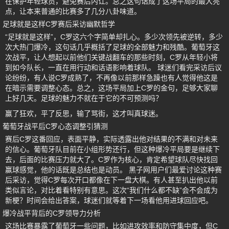
在保护年轻球员，避免赛后内讧。总之这句话成了这场平局的最大亮
点，让本来普通的比赛多了几分八卦味道。
足球就是这样C罗赛后采访幽默哲学
“足球就是这样”，C罗这六个字简单却扎心。多少次领先被逆转，多少
次大热门爆冷，这句话几乎概括了足球的全部魅力和残酷。葡萄牙这
次战平，让人想起以前他们关键战翻车的那些时刻，C罗从年轻小将
到如今队长，一直在用行动和话语影响着球队。 球迷们看完采访后议
论纷纷，有人说C罗成熟了，不再像以前那样急躁也有人觉得他这是
在暗示需要调整心态。总之，这场平局加上C罗的金句，足够大家聊
上好几天。足球的魅力不就在于它的不可预测吗？
赢了狂欢，平了反思，输了骂街，这才叫真球迷。
葡萄牙战平后C罗心态调整引猜测
赛后C罗这番回应，表面平静，实际透露出他对结果的不满和对未来
的信心。葡萄牙队目前在小组形势还行，但这种爆冷平局要是继续下
去，后面的比赛压力就大了。C罗作为核心，肯定希望球队尽快找回
赢球感觉，他的话既是总结也是动员。 黑子网用户们最爱讨论这种赛
后采访，觉得C罗每次开口都像在下一盘大棋。有人甚至扒出他以前
类似言论，对比着看特别有意思。这次“我们什么都不缺”会不会成为
新梗？时间会给出答案，球迷们就等着下一场看他用进球回应吧。
爆冷战平背后的C罗领导力分析
这场比赛暴露了葡萄牙一些问题，比如进攻效率和防守集中度，但C