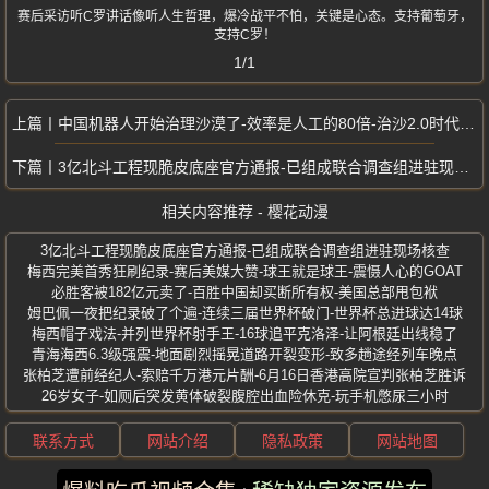
赛后采访听C罗讲话像听人生哲理，爆冷战平不怕，关键是心态。支持葡萄牙，
支持C罗！
1/1
中国机器人开始治理沙漠了-效率是人工的80倍-治沙2.0时代已来
3亿北斗工程现脆皮底座官方通报-已组成联合调查组进驻现场核查
相关内容推荐 - 樱花动漫
3亿北斗工程现脆皮底座官方通报-已组成联合调查组进驻现场核查
梅西完美首秀狂刷纪录-赛后美媒大赞-球王就是球王-震慑人心的GOAT
必胜客被182亿元卖了-百胜中国却买断所有权-美国总部甩包袱
姆巴佩一夜把纪录破了个遍-连续三届世界杯破门-世界杯总进球达14球
梅西帽子戏法-并列世界杯射手王-16球追平克洛泽-让阿根廷出线稳了
青海海西6.3级强震-地面剧烈摇晃道路开裂变形-致多趟途经列车晚点
张柏芝遭前经纪人-索赔千万港元片酬-6月16日香港高院宣判张柏芝胜诉
26岁女子-如厕后突发黄体破裂腹腔出血险休克-玩手机憋尿三小时
联系方式
网站介绍
隐私政策
网站地图