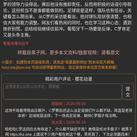
罗的领导力没得说。赛后他没有推卸责任，反而用积极的话语引导舆
论，这份担当不是谁都能做到的。足球就是这样，强队也有低谷，关
键看怎么爬出来。 从C罗的采访能看出，他对球队现状很清楚，也相
信大家有能力调整。网友们看热闹的同时，也在学习这种心态：遇到
挫折别慌，总结经验继续往前冲。葡萄牙下一场要是反弹，C罗肯定
又是头条主角。
葡萄牙爆冷战平
转载自黑子网，更多本文资料/独家视频：请看原文
小提示：如遇到本页链接失效，请发送“我要最新网址”到本站官方邮箱
heizi.me@pm.me 可自动获得最新网址。请记录保存本站官方联系邮箱！
精彩用户评论 - 樱花动漫
提
交
2026-06-19
郭聪明
这场平局看得我血压飙升，C罗赛后还这么淡定说我们什么都不缺，简直是老将
本将！足球就是这样，下一场肯定反弹，期待C罗帽子戏法啊。
2026-06-19
张大奕
哈哈哈C罗这回应太有味道了，什么都不缺还平局？敢情是给对手面子？据黑子
网 https://hz.one 上面说不少用户都在刷这个梗，笑死我了，下次必须赢回来！