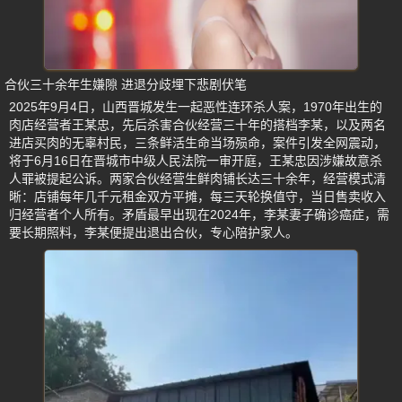
合伙三十余年生嫌隙 进退分歧埋下悲剧伏笔
2025年9月4日，山西晋城发生一起恶性连环杀人案，1970年出生的
肉店经营者王某忠，先后杀害合伙经营三十年的搭档李某，以及两名
进店买肉的无辜村民，三条鲜活生命当场殒命，案件引发全网震动，
将于6月16日在晋城市中级人民法院一审开庭，王某忠因涉嫌故意杀
人罪被提起公诉。两家合伙经营生鲜肉铺长达三十余年，经营模式清
晰：店铺每年几千元租金双方平摊，每三天轮换值守，当日售卖收入
归经营者个人所有。矛盾最早出现在2024年，李某妻子确诊癌症，需
要长期照料，李某便提出退出合伙，专心陪护家人。