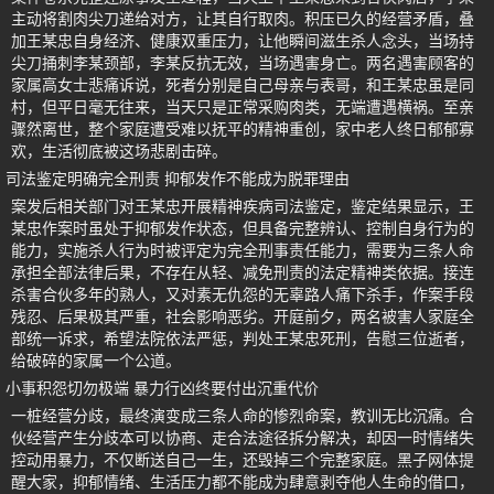
主动将割肉尖刀递给对方，让其自行取肉。积压已久的经营矛盾，叠
加王某忠自身经济、健康双重压力，让他瞬间滋生杀人念头，当场持
尖刀捅刺李某颈部，李某反抗无效，当场遇害身亡。两名遇害顾客的
家属高女士悲痛诉说，死者分别是自己母亲与表哥，和王某忠虽是同
村，但平日毫无往来，当天只是正常采购肉类，无端遭遇横祸。至亲
骤然离世，整个家庭遭受难以抚平的精神重创，家中老人终日郁郁寡
欢，生活彻底被这场悲剧击碎。
司法鉴定明确完全刑责 抑郁发作不能成为脱罪理由
案发后相关部门对王某忠开展精神疾病司法鉴定，鉴定结果显示，王
某忠作案时虽处于抑郁发作状态，但具备完整辨认、控制自身行为的
能力，实施杀人行为时被评定为完全刑事责任能力，需要为三条人命
承担全部法律后果，不存在从轻、减免刑责的法定精神类依据。接连
杀害合伙多年的熟人，又对素无仇怨的无辜路人痛下杀手，作案手段
残忍、后果极其严重，社会影响恶劣。开庭前夕，两名被害人家庭全
部统一诉求，希望法院依法严惩，判处王某忠死刑，告慰三位逝者，
给破碎的家属一个公道。
小事积怨切勿极端 暴力行凶终要付出沉重代价
一桩经营分歧，最终演变成三条人命的惨烈命案，教训无比沉痛。合
伙经营产生分歧本可以协商、走合法途径拆分解决，却因一时情绪失
控动用暴力，不仅断送自己一生，还毁掉三个完整家庭。黑子网体提
醒大家，抑郁情绪、生活压力都不能成为肆意剥夺他人生命的借口，