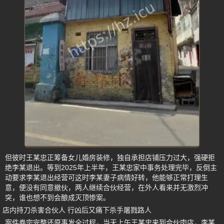
但彼时王某忠正筹备女儿婚房装修，独自承担店铺压力过大，强硬拒
绝李某退出。等到2025年上半年，王某忠家中事务处理完毕，反倒主
动要求李某退出经营可这时李某妻子病情好转，他能够正常打理生
意，便没有同意撤伙，两人继续合伙经营，在外人看来并无激烈冲
突，谁也想不到会酿成灭顶惨案。
店内持刀杀害合伙人 行凶后又痛下杀手屠戮路人
案件卷宗完整还原事发全过程，当天上午王某忠来到合伙肉店，李某