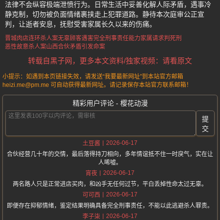
法律不会纵容极端泄愤行为。日常生活中妥善化解人际矛盾，遇事冷
静克制，切勿被负面情绪裹挟走上犯罪道路。静待本次庭审公正宣
判，让逝者安息，抚慰受害家属长久以来的伤痛。
晋城肉店连环杀人案
无辜顾客遇害
完全刑事责任能力
家属请求判死刑
恶性故意杀人案
山西合伙矛盾引发命案
转载自黑子网，更多本文资料/独家视频：请看原文
小提示：如遇到本页链接失效，请发送“我要最新网址”到本站官方邮箱
heizi.me@pm.me 可自动获得最新网址。请记录保存本站官方联系邮箱！
精彩用户评论 - 樱花动漫
提
交
2026-06-17
土豆酱
合伙经营几十年的交情，最后落得持刀相向，多年情谊抵不住一时戾气，实在让
人唏嘘。
2026-06-17
宵夜
两名路人只是正常进店买肉，和凶手无任何过节，平白丢掉性命太过无辜。
2026-06-17
可可西
即便存在抑郁情绪，鉴定结果明确具备完全刑事责任，不能以此逃避杀人罪责。
2026-06-17
李子柒