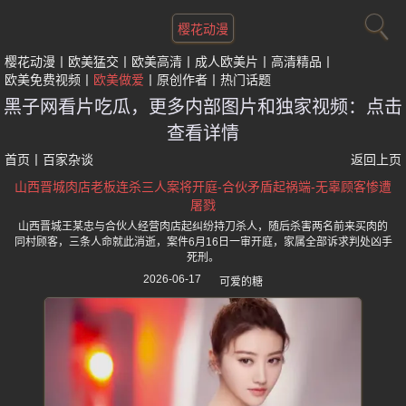
樱花动漫
樱花动漫
欧美猛交
欧美高清
成人欧美片
高清精品
欧美免费视频
欧美做爱
原创作者
热门话题
黑子网看片吃瓜，更多内部图片和独家视频：点击
查看详情
首页
丨
百家杂谈
返回上页
山西晋城肉店老板连杀三人案将开庭-合伙矛盾起祸端-无辜顾客惨遭
屠戮
山西晋城王某忠与合伙人经营肉店起纠纷持刀杀人，随后杀害两名前来买肉的
同村顾客，三条人命就此消逝，案件6月16日一审开庭，家属全部诉求判处凶手
死刑。
2026-06-17
可爱的糖