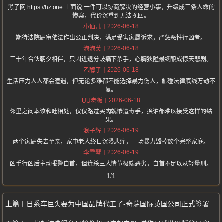
黑子网 https://hz.one 上面说 一件可以协商解决的经营小事，升级成三条人命的
惨案，代价沉重到无法挽回。
2026-06-18
小仙儿
期待法院庭审依法作出公正判决，满足受害家属诉求，严惩恶性行凶者。
2026-06-18
泡泡芙
三十年合伙朝夕相伴，只因进退分歧痛下杀手，心胸狭隘最终酿成惊天悲剧。
2026-06-18
乙醇子
生活压力人人都会遭遇，但无论多难都不能选择暴力伤人，触碰法律底线万劫不
复。
2026-06-18
UU老板
邻里之间本该和睦相处，仅仅路过买肉就惨遭毒手，换谁都难以接受这样的结
果。
2026-06-19
浪子辉
两个家庭失去至亲，家中老人终日沉浸悲痛，一场暴力毁掉数个完整家庭。
2026-06-19
李雪琴
凶手行凶后主动报警自首，但连杀三人情节极端恶劣，自首不足以从轻量刑。
1/1
日系车巨头要为中国品牌代工了-奇瑞国际英国公司正式签署非约束性合作