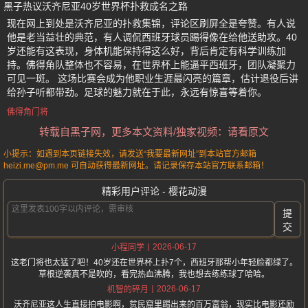
黑子热议沃齐尼亚40岁世界杯扑救成名之路
现在网上到处是沃齐尼亚的扑救集锦，评论区刷屏全是夸赞。有人说
他是老当益壮的典范，有人调侃西班牙球员踢得像在给他送助攻。40
岁还能有这表现，身体机能保持得这么好，背后肯定有科学训练加
持。佛得角队整体也不容易，在世界杯上能逼平西班牙，团队凝聚力
可见一斑。 这场比赛会成为他职业生涯最闪亮的篇章，估计退役后讲
给孙子听都带劲。足球的魅力就在于此，永远有惊喜等着你。
佛得角门将
转载自黑子网，更多本文资料/独家视频：请看原文
小提示：如遇到本页链接失效，请发送“我要最新网址”到本站官方邮箱
heizi.me@pm.me 可自动获得最新网址。请记录保存本站官方联系邮箱！
精彩用户评论 - 樱花动漫
提
交
2026-06-17
小程同学
这老门将也太猛了吧！40岁还在世界杯上扑7个，西班牙那帮小年轻脸都绿了。
草根逆袭真不是吹的，看完热血沸腾，我也想去练练球了哈哈。
2026-06-17
机智的碎月
沃齐尼亚这人生直接拍电影啊，贫民窟里踢出来的百万富翁，现实比电影还励