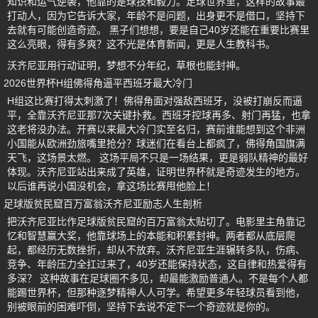
知识和运气逆袭，他靠的是球技和毅力。足球世界里，这样的故事最
打动人，因为它告诉大家，年龄不是问题，出身更不是借口，坚持下
去就有可能创造奇迹。 黑子们想想，要是自己40岁还能在重要比赛里
这么亮眼，得有多爽？这不光是体育新闻，更是人生教科书。
沃齐尼亚用行动证明，梦想不分年纪，草根也能封神。
2026世界杯H组佛得角逼平西班牙最大冷门
H组这比赛打得太刺激了！佛得角面对强敌西班牙，没被打崩反而逼
平，全靠沃齐尼亚那7次关键扑救。西班牙控球再多、射门再猛，也拿
这老将没办法。开赛以来最大冷门实至名归，赛前谁能想到这个非洲
小国能从欧洲劲旅嘴里抢分？球迷们在看台上都疯了，佛得角国旗满
天飞，这场景太燃。 这场平局不只是一场结果，更是弱队精神的最好
体现。沃齐尼亚站出来成了英雄，证明世界杯就是奇迹发生的地方。
以后谁再说小国没机会，拿这场比赛甩他脸上！
足球版贫民窟百万富翁沃齐尼亚励志人生剖析
把沃齐尼亚比作足球版贫民窟的百万富翁太贴切了。电影里主角靠记
忆和智慧赢大奖，他靠球场上的本能和积累封神。两者都从底层爬
起，都经历无数挫折，却从不放弃。沃齐尼亚生涯辗转多队，伤病、
竞争、年龄压力全扛过来了，40岁还能保持状态，这自律和热爱得有
多深？ 这种故事在足球圈不多见，却最能激励普通人。不是每个人都
能踢世界杯，但那种逐梦精神人人可学。希望更多年轻球员看到他，
别被眼前的困难吓倒，坚持下去说不定下一个奇迹就是你的。