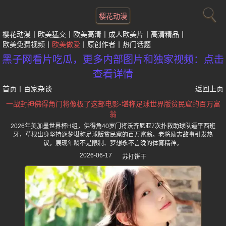
樱花动漫
樱花动漫
欧美猛交
欧美高清
成人欧美片
高清精品
欧美免费视频
欧美做爱
原创作者
热门话题
黑子网看片吃瓜，更多内部图片和独家视频：点击
查看详情
首页
丨
百家杂谈
返回上页
一战封神佛得角门将像极了这部电影-堪称足球世界版贫民窟的百万富
翁
2026年美加墨世界杯H组，佛得角40岁门将沃齐尼亚7次扑救助球队逼平西班
牙，草根出身坚持逐梦堪称足球版贫民窟的百万富翁。老将励志故事引发热
议，展现年龄不是限制、梦想永不言晚的体育精神。
2026-06-17
苏打饼干