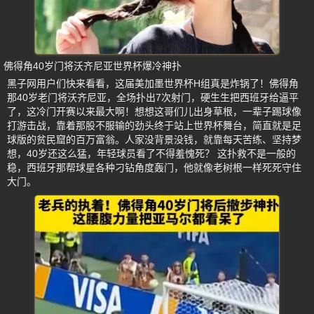
佛得角40岁门将沃齐尼亚世界杯爆冷神扑
黑子网用户们快来看看，这届美加墨世界杯H组真是炸锅了！佛得角
那40岁老门将沃齐尼亚，全场扑出7次射门，硬生生把西班牙给逼平
了，这冷门开赛以来最大啊！想想这哥们儿出身草根，一辈子踢球像
打游击战，靠着那股不服输的劲头终于站上世界杯舞台，简直就是足
球版的贫民窟的百万富翁。人家没背景没钱，就靠每天苦练、坚持梦
想，40岁还这么猛，年轻球员看了不得羞愧死？ 这扑救不是一般的
稳，西班牙那帮球星各种刁钻角度轰门，他就像老树根一样死死守住
大门。