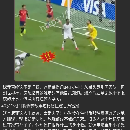
球迷直呼这不是门将，这是佛得角的守护神！从街头踢到国家队，再
到世界杯，这条路有多难走只有他自己知道。爆冷背后是无数个不眠
夜的汗水，值得所有追梦人学习。
40岁草根门将逐梦故事堪比贫民窟百万富翁
沃齐尼亚这人生轨迹，太励志了！小时候在佛得角那种资源匮乏的地
方踢球，球场就是沙地，球鞋都穿不起好几双。很多人这个年纪早退
役在家带孙子了，他却还在世界杯上飞身扑救。就像电影里那小子靠