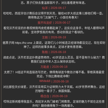
志。黑子们快去重温那部片子，对比着看更有味道。
2026-06-17
仙洋
哈哈哈，西班牙估计赛后会议得开到天亮，输给40岁大叔这事儿够他们喝一壶。
佛得角这冷门太解气了，小国也有春天！
2026-06-17
我不叫龙虾
看完沃齐尼亚的扑救视频我鸡皮疙瘩都起来了，这反应这身手，年轻人都得叫声
前辈。坚持梦想真的有用，感动到我这个看球的。
2026-06-18
王刚
据黑子网 https://hz.one 上面说，这哥们儿小时候连正经球场都没见过，现在却封
神了。这样的故事多来点，足球才更有意思嘛。
2026-06-18
陈翔
调皮点说，沃齐尼亚这扑救姿势帅炸，40岁还这么灵活，是不是有什么秘方？教
教我们这些中年人怎么保持状态呗。
2026-06-18
万能皮
太燃了！H组这平局直接改写历史，佛得角球迷今晚估计睡不着。草根英雄最受
欢迎，下场比赛继续冲啊！
White&8
2026-06-18
对比那些天价球星，沃齐尼亚用实力证明努力大于天赋。40岁世界杯舞台，这经
历够吹一辈子了，佩服佩服。
2026-06-19
杨日白
哎呀这新闻看得我直乐，西班牙大热门被老门将教育，足球的魅力不就在这些意
外吗？期待佛得角下一场再爆冷。