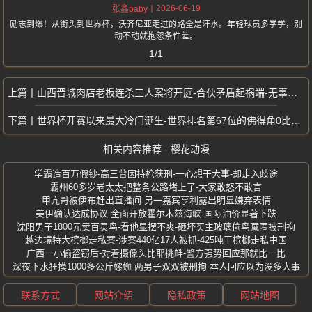
2026-06-19
张鑫baby
励志到爆！从街头到世界杯，沃齐尼亚走过的路全是汗水。年轻球员多学学，别
动不动就抱怨条件差。
1/1
山西晋城肉店老板连杀三人案将开庭-合伙矛盾起祸端-无辜顾客惨遭屠戮
世界杯开赛以来最大冷门诞生-世界排名第67位的佛得角0比0逼平西班牙
相关内容推荐 - 樱花动漫
学霸造百万假钞-高三曾因持枪获刑-一心想干大事-却走入歧途
霸州60多岁老太太把整条公路堵上了-大家敢怒不敢言
甲亢哥被伊布赶出直播间-另一嘉宾亨利露出明显嫌弃表情
美伊确认达成协议-全面开放霍尔木兹海峡-国际油价显著下跌
沈阳男子1800元卖百灵鸟-看他显摆不爽-砸坏买主玻璃偷鸟藏匿被刑拘
越边境特大槟榔走私案-涉案440亿17人被抓-425吨干槟榔走私中国
广西一小偷盗窃后-对着摄像头比耶挑衅-警方强势回应那就比一比
深夜下水狂摸1000多公斤螺蛳-两男子双双被刑拘-本人回应以为没多大事
联系方式
网站介绍
隐私政策
网站地图