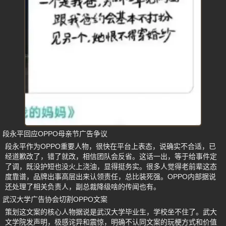
段永平回应OPPO母亲节广告争议
段永平作为OPPO重要人物，很快在平台上表态，说确实不合适，已
经道歉改了，错了就改，相信团队会反省。这话一出，等于给事件定
了调，既没护短也没火上浇油，显得挺务实。很多人觉得老前辈这态
度靠谱，品牌出事高层出来认领责任，总比装死强。OPPO内部据说
还处理了相关负责人，副总裁降级啥的传闻也有。
武汉大学广告协会切割OPPO文案
策划这文案的核心人物据说是武汉大学毕业生，学校坐不住了。武大
文学院发声明，极感诧异和震惊，明确不认同文案的玩梗方式和价值