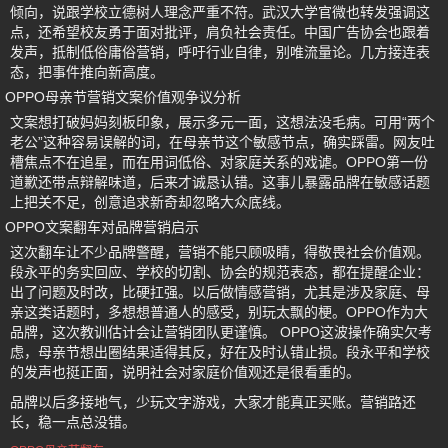
倾向，说跟学校立德树人理念严重不符。武汉大学官微也转发强调这
点，还希望校友勇于面对批评，肩负社会责任。中国广告协会也跟着
发声，抵制低俗庸俗营销，呼吁行业自律，别唯流量论。几方接连表
态，把事件推向新高度。
OPPO母亲节营销文案价值观争议分析
文案想打破妈妈刻板印象，展示多元一面，这想法没毛病。可用“两个
老公”这种容易误解的词，在母亲节这个敏感节点，确实踩雷。网友吐
槽焦点不在追星，而在用词低俗、对家庭关系的戏谑。OPPO第一份
道歉还带点辩解味道，后来才诚恳认错。这事儿暴露品牌在敏感话题
上把关不足，创意追求新奇却忽略大众底线。
OPPO文案翻车对品牌营销启示
这次翻车让不少品牌警醒，营销不能只顾吸睛，得敬畏社会价值观。
段永平的务实回应、学校的切割、协会的规范表态，都在提醒企业：
出了问题及时改，比硬扛强。以后做情感营销，尤其是涉及家庭、母
亲这类话题时，多想想普通人的感受，别玩太飘的梗。OPPO作为大
品牌，这次教训估计会让营销团队更谨慎。 OPPO这波操作确实欠考
虑，母亲节想出圈结果适得其反，好在及时认错止损。段永平和学校
的发声也挺正面，说明社会对家庭价值观还是很看重的。
品牌以后多接地气，少玩文字游戏，大家才能真正买账。营销路还
长，稳一点总没错。