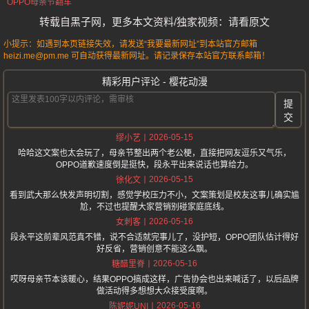
OPPO母亲节翻车
转载自黑子网，更多本文资料/独家视频：请看原文
小提示：如遇到本页链接失效，请发送“我要最新网址”到本站官方邮箱
heizi.me@pm.me 可自动获得最新网址。请记录保存本站官方联系邮箱！
精彩用户评论 - 樱花动漫
提
交
2026-05-15
缪小艺
哈哈这文案也太会玩了，母亲节整出两个老公梗，直接把网友逗乐又气乐，
OPPO道歉速度倒是挺快，段永平出来说话也算给力。
2026-05-15
徐化文
看到武大那么快发声明切割，感觉学校压力不小，文案策划是校友这事儿确实尴
尬，不过也提醒大家营销别碰家庭底线。
2026-05-16
女刺客
段永平这前辈风范真不错，说不合适就完事儿了，没护短，OPPO团队估计得好
好反省，营销创意不能这么飘。
2026-05-16
糖醋里脊
哎呀母亲节本该暖心，结果OPPO搞成这样，广告协会也出来喊话了，以后品牌
做活动得多想想大众接受度啊。
2026-05-16
陈妮妮UNI