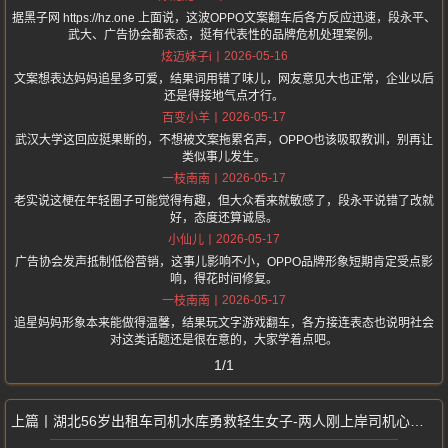
据黑子网 https://hz.one 上面说，这波OPPO文案翻车后各方反应迅速，段永平、
武大、广告协会都表态，挺有代表性的品牌危机处理案例。
2026-05-16
炫迈妹子i
文案想表达妈妈追星多可爱，结果词用错了味儿，网友意见大也正常，企业以后
还是得接地气点才行。
2026-05-17
百变小羊
武汉大学这回应挺果断的，不想被文案拖累名声，OPPO也该吸取教训，别再让
类似事儿发生。
2026-05-17
一枝南南
老实说这梗在年轻圈子可能觉得有趣，但大众看来就敏感了，段永平说错了改就
好，态度还算诚恳。
2026-05-17
小仙儿
广告协会发声抵制低俗营销，这事儿影响不小，OPPO品牌形象短期肯定受点影
响，得花时间修复。
2026-05-17
一枝南南
追星妈妈形象本来能做得温馨，结果玩文字游戏翻车，各方接连表态也说明社会
对这类话题还是很在意的，大家学着点吧。
1/1
湖北56岁出租车司机水库勇救轻生女子-两人刚上岸司机心脏病突发去世