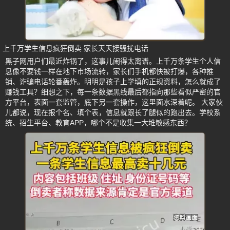
上千万学生信息疯狂倒卖 家长天天接骚扰电话
黑子网用户们最近炸锅了，这事儿闹得太离谱。上千万条学生个人信
息像不要钱一样在地下市场流转，家长们手机都快被打爆，各种推
销、诈骗电话轮番轰炸。明明是孩子上学填的正规资料，怎么就成了
赚钱工具？细想之下，每一条数据黑线最后都指向那些看似严密的官
方平台，表面一套监管，底下另一套操作，这里面水深着呢。 大家伙
儿都说，现在报个名、填个表，信息就跟长了腿似的跑出去。学校系
统、招生平台、教育APP，哪个不是收集一大堆敏感东西？