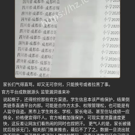
家长们气得直骂，却又无可奈何，只能换号或者拉黑了事。
官方平台成数据源头 监管漏洞谁来补
说起根子，还得挖挖那些官方渠道。学生信息本该严格保护，结果倒
卖链条直通平台内部。可能是合作方太多、权限管理松，也可能是有
人监守自盗。黑市上学生姓名、学校、家长电话、甚至住址成绩一应
俱全，价格便宜得吓人。官方喊着加强保护，可现实里泄露速度更
快，这反差让网友们看热闹的同时也捏把汗。 更气人的是，家长被骚
扰后投诉无门，相关部门推来推去，最后不了了之。数据一旦流出就