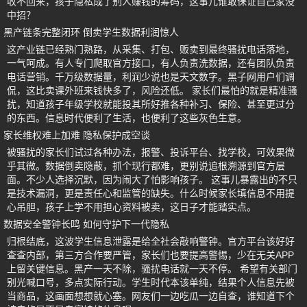
收不回来，孩子隐私成了别人赚钱的筹码，这事儿谁敢保证自己家没
中招？
黑产链条完整闭环 倒卖学生数据利润惊人
这产业链已经熟门熟路，从采集、打包、贩卖到最终骚扰电话落地，
一气呵成。有人专门爬取官方接口，有人负责洗数据，还有团队负责
电话营销。千万级数据量，利润少说也是天文数字。黑子网用户们调
侃，这比卖课外班来钱快多了，风险还低。 家长们最怕的就是精准骚
扰，知道孩子年级学校就能投其所好推各种补习、保险、甚至更过分
的东西。信息时代便利了生活，也便利了这些灰色生意。
家长维权难上加难 隐私保护成空谈
被骚扰的家长们试过各种办法，报警、投诉平台、找学校，可效果微
乎其微。数据倒卖隐蔽，抓个现行都难，更别说追根溯源到官方层
面。不少人选择沉默，因为闹大了怕影响孩子。 这事儿暴露出的不只
是技术漏洞，更是责任心和监管的缺失。什么时候家长填信息不用提
心吊胆，孩子上学不用担心资料被卖，这日子才能踏实点。
数据安全警钟长鸣 如何守护下一代隐私
归根结底，这波学生信息泄露是给全社会敲响警钟。官方平台该好好
查查内部，第三方合作要严管，家长们也要提高警惕，少在无关APP
上留关键信息。黑产一天不除，骚扰电话就一天不停。 希望有关部门
别光喊口号，多点实际行动。学生时代本该单纯，结果个人信息先被
当商品，这画面想想就心塞。网友们一边吃瓜一边自查，谁知道下个