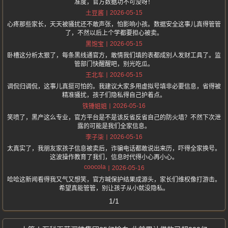
准度，官方数据功不可没呀！
2026-05-15
土豆酱
心疼那些家长，天天被骚扰还不敢声张，怕影响小孩。数据安全这事儿真得管管
了，不然以后上个学都要担心被卖。
2026-05-15
黑饱宝
卧槽这分析太狠了，每条黑线通官方，敢情我们填的表都成别人发财工具了。监
管部门快醒醒吧，别光吃瓜。
2026-05-15
王北车
调侃归调侃，这事儿真挺可怕的。我建议大家多用虚拟号填非必要信息，省得被
精准骚扰，孩子们隐私得自己护着点。
2026-05-16
铁锤姐姐
笑喷了，黑产这么专业，官方平台是不是该反省反省自己的防火墙？不然下次泄
露的可能是我们全家信息。
2026-05-16
李子柒
太真实了，我朋友家孩子信息被卖后，诈骗电话都敢说出来历，吓得全家换号。
这波操作教育了我们，信息时代得小心再小心。
coocola
2026-05-16
哈哈这新闻看得我又气又想笑，官方喊保护结果成源头，家长们维权像打游击。
希望真能管管，别让孩子从小就没隐私。
1/1