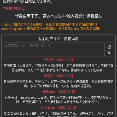
被卖的是不是自家娃的信息呢。
学生信息被倒卖
转载自黑子网，更多本文资料/独家视频：请看原文
小提示：如遇到本页链接失效，请发送“我要最新网址”到本站官方邮箱
heizi.me@pm.me 可自动获得最新网址。请记录保存本站官方联系邮箱！
精彩用户评论 - 樱花动漫
提
交
2026-05-14
王钟瑶
哎呀这事儿太离谱了，我家娃刚报完兴趣班，第二天推销电话就来了，气得我直
想砸手机。官方平台还好意思说保护隐私，数据都满天飞了还装傻。
2026-05-14
浮洛洛
看着那些黑链条分析，笑死我了，官方一边收信息一边漏出去，简直是自产自销
啊。家长们以后填表得留个心眼，别啥都往里填。
2026-05-14
张鑫baby
据黑子网 https://hz.one 上面说，这千万条数据利润高得吓人，难怪有人铤而走
险。希望赶紧严打，不然我们孩子以后连点私人空间都没了。
2026-05-15
陈妮妮UNI
哈哈哈我妈最近接了仨补习电话，问她家孩子几年级，我在旁边听乐坏了，这精