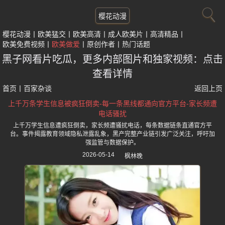
樱花动漫
樱花动漫
欧美猛交
欧美高清
成人欧美片
高清精品
欧美免费视频
欧美做爱
原创作者
热门话题
黑子网看片吃瓜，更多内部图片和独家视频：点击
查看详情
首页
丨
百家杂谈
返回上页
上千万条学生信息被疯狂倒卖-每一条黑线都通向官方平台-家长频遭
电话骚扰
上千万学生信息遭疯狂倒卖，家长频遭骚扰电话，每条数据链条直通官方平
台。事件揭露教育领域隐私泄露乱象，黑产完整产业链引发广泛关注，呼吁加
强监管与数据保护。
2026-05-14
枫林晚