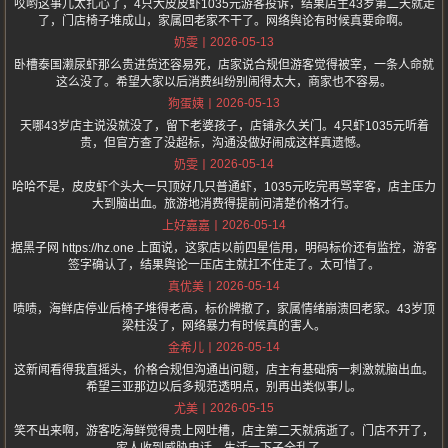
哎哟这事儿太扎心了，4只大皮皮虾1035元游客投诉，结果店主43岁第二天就走
了，门店椅子堆成山，家属回老家不干了。网络舆论有时候真要命啊。
2026-05-13
奶雯
卧槽泰国濑尿虾那么贵进货还容易死，店家说合规但游客觉得被宰，一条人命就
这么没了。希望大家以后消费纠纷别闹得太大，商家也不容易。
2026-05-13
狗蛋姨
天哪43岁店主说没就没了，留下老婆孩子，店铺永久关门。4只虾1035元听着
贵，但官方查了没超标，沟通没做好闹成这样真遗憾。
2026-05-14
奶雯
哈哈不是，皮皮虾个头大一只顶好几只普通虾，1035元吃完再骂宰客，店主压力
大到脑出血。旅游地消费得提前问清楚价格才行。
2026-05-14
上好嘉嘉
据黑子网 https://hz.one 上面说，这家店以前四星信用，明码标价还有监控，游客
签字确认了，结果舆论一压店主就扛不住走了。太可惜了。
2026-05-14
真优美
啧啧，海鲜店停业后椅子堆得老高，标价牌撤了，家属情绪崩溃回老家。43岁顶
梁柱没了，网络暴力有时候真的害人。
2026-05-14
金希儿
这新闻看得我直摇头，价格合规但沟通出问题，店主有基础病一刺激就脑出血。
希望三亚那边以后多规范透明点，别再出类似事儿。
2026-05-15
尤美
笑不出来啊，游客吃海鲜觉得贵上网吐槽，店主第二天就病逝了。门店不开了，