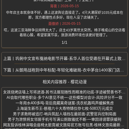
家人收到威胁电话，生活一下子全乱了。
2026-05-15
宵夜
中年店主本就身体不好，遇上这波舆论直接走了。4只大濑尿虾1035元成本在
那，双方都理性点多好，现在人没了店铺关了。
2026-05-15
聂傲娇
哎，这波三亚海鲜争议闹得太大了，店主43岁离世太突然。椅子堆成山的空店看
着就心酸，希望家属节哀，旅游消费环境也该更好管理了。
1/1
巩俐中文宣布戛纳电影节开幕-系华人首位受邀在开幕式上致辞的电影人
从御用战袍到中年标配-年轻化难破局-衣中茅台1400家门店的隐忧
相关内容推荐 - 樱花动漫
女孩烧烤店墙上写将进酒-其书法展现随性而精准的功底-字迹被赞善书不择笔
AI会取代哪些职业-多个AI意见不统一-这些模型对会计-风险评分不一致
一年用水400多吨-背后竟藏离奇谜案-洗衣机轰鸣声缓解焦虑
上海诞生新币王-慈禧六十大寿特铸仅存七枚-5083万元成交
男子求救称被追打-哨兵筑起人墙挡在最前面-武警官兵控制局面
男子为泄愤将女邻居手机号写满公厕致骚扰不断-一审因诽谤罪获缓刑
网友投诉桂林演唱会座椅太脏竟被文旅局官方账号拉黑-桂林文旅局最新通报