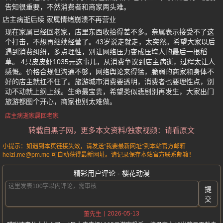
告知很重要，不然消费者和商家两头难。
店主病逝后续 家属情绪崩溃不再营业
现在家属已经回老家，店里东西收拾得差不多。亲属表示接受不了这
个打击，不想再继续经营了。43岁说走就走，太突然。希望大家以后
遇到消费纠纷，多点理性，别让网络压力变成压垮人的最后一根稻
草。 4只皮皮虾1035元这事儿，从消费争议到店主病逝，过程太让人
感慨。价格合规但沟通不够，网络舆论来得猛，脆弱的商家和身体不
好的店主就扛不住了。旅游城市消费要透明，消费者也要理性点，别
动不动就上纲上线。生命最宝贵，希望类似悲剧别再发生，大家出门
旅游都图个开心，商家也别太难做。
店主病逝家属回老家
转载自黑子网，更多本文资料/独家视频：请看原文
小提示：如遇到本页链接失效，请发送“我要最新网址”到本站官方邮箱
heizi.me@pm.me 可自动获得最新网址。请记录保存本站官方联系邮箱！
精彩用户评论 - 樱花动漫
提
交
2026-05-13
董先生