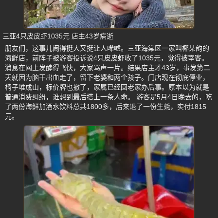
三亚4只皮皮虾1035元 店主43岁病逝
朋友们，这事儿闹得挺大又挺让人唏嘘。三亚海棠区一家叫椰某韵的
海鲜店，前阵子被游客投诉说4只皮皮虾收了1035元，觉得被宰客。
消息在网上发酵得飞快，大家骂声一片。结果店主才43岁，事发第二
天就因为脑干出血走了，留下老婆和两个孩子。门店现在彻底停业，
椅子堆成山，标价牌也撤了，家属已经回老家办后事。原本以为就是
普通消费纠纷，谁想到最后搭上一条人命。 游客是5月4日晚去的，吃
了两份海鲜加酒水饮料总共1800多，后来退了一份生蚝，实付1815
元。