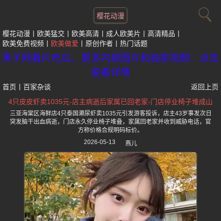
樱花动漫
樱花动漫
欧美猛交
欧美高清
成人欧美片
高清精品
欧美免费视频
欧美做爱
原创作者
热门话题
黑子网看片吃瓜，更多内部图片和独家视频：点击
查看详情
首页
丨
百家杂谈
返回上页
4只皮皮虾卖1035元-店主病逝后家属已回老家-门店停业椅子堆成山
三亚海棠区海鲜店4只泰国濑尿虾卖1035元引发游客投诉，店主43岁事发次日
突发脑干出血病逝，门店永久停业椅子堆叠，家属回老家并收到威胁电话，官
方称价格合规明码标价。
2026-05-13
燕儿