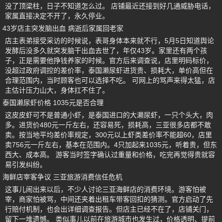
没了顶梁柱，日子不知道怎么过。 店铺最近还接到好几通威胁电话，
家属直接决定不开了，永久停业。
43岁店主突发脑出血 病逝后家属回老家
店主表弟接受采访的时候说，表哥身体本来就不行，5月5日知道舆论
发酵后没多久就突发脑干出血去世了，年仅43岁。家里还有两个孩
子，正是需要他挣钱养家的时候。官方后来调查说，店里明码标价，
没超过政府调控的差价率，泰国濑尿虾进货贵、损耗大，单价高但在
合理范围内，当时顾客也可以选择不吃。 可网上的骂声来得太猛，店
主估计压力山大，身体扛不住了。
泰国濑尿虾价格 1035元是否合理
这皮皮虾可不是普通小虾，是泰国进口的大濑尿虾，一只个头大，肉
多。进货价480元一斤左右，还容易死，损耗高，三亚很多店都不敢
卖。按当地平均差价率规定，300元以上虾类差价率不能超60，店里
卖756元一斤左右，基本在范围内。4只加起来1035元，听着贵，但东
西大、成本高。 游客当时签字确认过重量和价格，吃完再觉得贵就容
易引发纠纷。
海鲜店宰客争议 三亚旅游消费信任危机
这事儿闹出来以后，不少人讨论三亚海鲜店的消费环境。游客怕被
宰，商家怕被骂，中间还夹着出租车带客回扣的猜测。官方启动了先
行赔付机制，也会出详细调查报告。但店主已经不在了，店铺关门，
留下一堆遗憾。 类似事儿以前在旅游城市也发生过，价格透明、提前