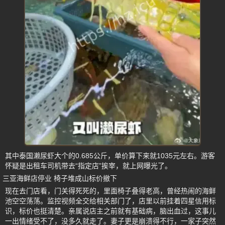
其中泰国濑尿虾大个的0.685公斤，单价算下来就1035元左右。游客
怀疑是出租车司机带去“指定店”挨宰，就上网曝光了。
三亚海鲜店停业 椅子堆成山标价撤下
现在去门店看，门关得死死的，里面椅子叠得老高，曾经热闹的海鲜
池空空荡荡。监控视频全交给相关部门了，店里以前挂着四星信用标
识，标价也挺清楚。亲属说店主之前就有基础病，脑出血过，这事儿
一出情绪受不了，没多久就走了。妻子更是崩溃得不行，一家子突然