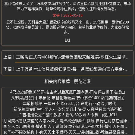
累计借款破大关了，万科这次动作挺快的，深铁直接给额度还签补充协议。市场
压力下这样操作，能帮公司稳住脚步，值得关注后续发展动态。
2026-05-16
尤美
忍不住想说，万科靠大股东借款续命的戏码又来一出，25亿到手，累计超200
亿，担保搞得更灵活了。挺佩服这种坚持的，希望行业整体好转，大家都轻松
点。
1/1
王暖暖正式与MCN解约-流量饭碗越来越难端-网红求生路彻底变天
上千万条学生信息被疯狂倒卖-每一条黑线都通向官方平台-家长频遭电话骚扰
相关内容推荐 - 樱花动漫
4只皮皮虾卖1035元-店主病逝后家属已回老家-门店停业椅子堆成山
从御用战袍到中年标配-年轻化难破局-衣中茅台1400家门店的隐忧
十年最惨成绩-一年只卖出2763万台-彩电行业输给了时代
新型骗局专盯中年男人-一次只要几十块-网友直呼穷鬼也逃不掉
广西梧州公交车翻车致多人受伤-69岁老人命悬一线进ICU
打司美格鲁肽减重的人怎么样了-需严格遵循医生指导-自行注射存在健康风险
国企人员出国考察-被迫加入间谍组织-境外间谍以艳照要挟-被引入色情场所
女子办不限次瑜伽卡-你天天来不累吗-天天上课被踢出群-教练甚至直接询问