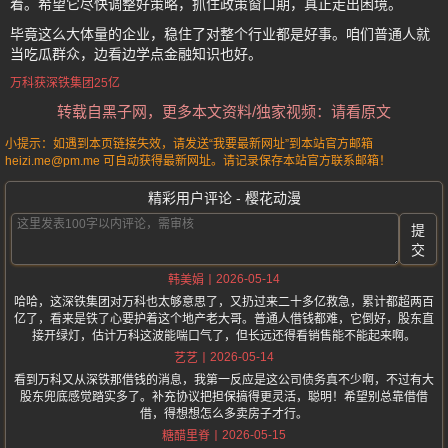
着。希望它尽快调整好策略，抓住政策窗口期，真正走出困境。
毕竟这么大体量的企业，稳住了对整个行业都是好事。咱们普通人就
当吃瓜群众，边看边学点金融知识也好。
万科获深铁集团25亿
转载自黑子网，更多本文资料/独家视频：请看原文
小提示：如遇到本页链接失效，请发送“我要最新网址”到本站官方邮箱
heizi.me@pm.me 可自动获得最新网址。请记录保存本站官方联系邮箱！
精彩用户评论 - 樱花动漫
提
交
2026-05-14
韩美娟
哈哈，这深铁集团对万科也太够意思了，又扔过来二十多亿救急，累计都超两百
亿了，看来是铁了心要护着这个地产老大哥。普通人借钱都难，它倒好，股东直
接开绿灯，估计万科这波能喘口气了，但长远还得看销售能不能起来啊。
2026-05-14
艺艺
看到万科又从深铁那借钱的消息，我第一反应是这公司债务真不少啊，不过有大
股东兜底感觉踏实多了。补充协议把担保搞得更灵活，聪明！希望别总靠借借
借，得想想怎么多卖房子才行。
2026-05-15
糖醋里脊