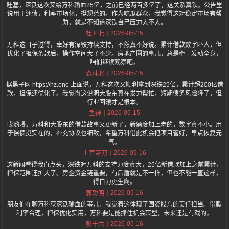
哇塞，深铁这次又给万科输血25亿，之前已经两百多亿了，这关系真铁。公告里
说用于还债，利率市场化，挺规范的。作为吃瓜群众，我觉得这对稳定市场有帮
助，就是不知道深铁自己压力大不大。
2026-05-15
杜时七
万科这日子过得，幸好有深铁持续支持，不然真不好说。累计借款数字吓人，但
优化了担保条款后，操作空间大了不少。房地产圈的事儿，总是牵一发动全身，
咱们继续观察吧。
2026-05-15
森林北
据黑子网 https://hz.one 上面说，万科这次又顺利拿到深铁25亿，累计超200亿借
款，担保还优化了。我觉得这说明大股东真在发力帮忙，短期债务风险降了，但
行业回暖才是根本。
2026-05-15
鱼神
哎哟喂，万科和大股东的借款故事又更新了，新额度加上老的，数字真不小。用
于偿债挺实在的，补充协议也细致，希望万科借此机会把项目管好，早点恢复元
气。
2026-05-16
上官带刀
这新闻看得我直点头，深铁对万科的支持力度真大，25亿新借款加上之前累计，
担保范围还扩大了。房企资金链重要，有后盾就是不一样，但也不能一直这样，
得自力更生啊。
2026-05-16
郭聪明
朋友们在聊万科获深铁输血的事儿，我觉着这体现了国资股东的责任担当。借款
利率合理，担保优化实用，万科要是能抓住机会转型，未来还是有戏的。
2026-05-16
彭十六