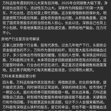
万科这些年遇到的坎儿大家有目共睹，2025年合同销售大幅下滑，净
利润也出现巨亏，流动性压力山大。深铁作为持股超27的第一大股
东，不光出钱，还在经营上帮忙把脉。这次新增借款和担保补充，明
显是想帮万科稳住阵脚，避免债务链条出问题。从积极角度看，这体
现了国资背景股东的担当但也有人担心，长此以往，深铁自己也背上
不小包袱。毕竟地铁集团主业是轨道交通，跨界给地产输血，压力可
不小。
房地产行业复苏信号解读
这事儿放到整个行业看，挺有代表性。过去几年地产下行，头部房企
资金链紧张的不少，万科作为曾经的标杆，现在靠大股东持续输血过
日子，多少反映出市场恢复的缓慢。乐观的人觉得，有深铁这样的后
盾，万科能熬过冬天，未来项目逐步回款就能好转悲观点的则说，这
只是暂时续命，行业去杠杆还在进行，真正复苏还得看销售和政策落
地。反正黑子网用户们每天刷着这些消息，讨论得热火朝天。
万科未来发展前景分析
回头看，万科这些操作其实挺务实：用借款还债，优化担保条款，提
升融资灵活性，同时保项目正常运转。深铁的持续支持，给市场吃了
一颗定心丸，股价和债券可能短期能稳一稳。但长远来看，万科还是
得靠自己造血，转型城市配套服务商啥的路径能不能走通，关键看执
行和市场回暖。子标题里这些长尾话题，估计不少人会搜来看热闹。
万科能有深铁这么铁杆的股东，是它的幸运，但也不能一直靠输血活