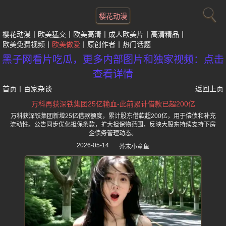
樱花动漫
樱花动漫
欧美猛交
欧美高清
成人欧美片
高清精品
欧美免费视频
欧美做爱
原创作者
热门话题
黑子网看片吃瓜，更多内部图片和独家视频：点击
查看详情
首页
丨
百家杂谈
返回上页
万科再获深铁集团25亿输血-此前累计借款已超200亿
万科获深铁集团新增25亿借款额度，累计股东借款超200亿，用于偿债和补充
流动性。公告同步优化担保条款，扩大担保物范围，反映大股东持续支持下房
企债务管理动态。
2026-05-14
芥末小章鱼