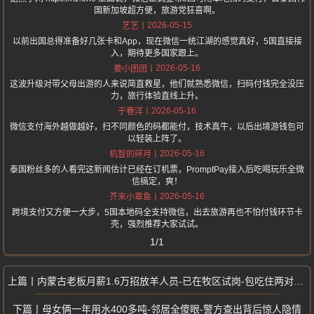
国新加坡超方便，旅游党狂喜啊。
2026-05-15
艺艺
以前出国总得准备好几张卡和App，现在微信一统江湖的感觉真好，5国直接接
入，期待更多国家跟上。
2026-05-16
姜小团团
这波升级对带父母出游的人来说简直救星，他们就熟悉微信，扫码付钱完全没压
力，旅行体验直线上升。
2026-05-16
于春洋
微信支付海外越做越好，扫不同颜色的码都能付，技术真牛，以后出境游钱包可
以轻装上阵了。
2026-05-16
机智的碎月
泰国粉丝多的人看完这新闻估计已经在订机票，PromptPay接入后吃喝玩乐全微
信搞定，爽！
2026-05-16
芥末小章鱼
跨境支付又方便一大步，5国本地码全支持微信，出去旅游再也不怕付钱环节卡
壳，强烈推荐大家试试。
1/1
内蒙古老板月薪1.6万招放羊人员-已在牧区试岗-包吃住两对80后夫妻
母女俩一年用水400多吨-邻居全傻眼-警方查出背后惊人隐情