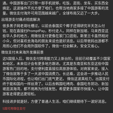
通。中国游客出门只带一部手机就够，吃饭、逛街、坐车、买东西全
搞定。这波操作不光方便了咱们，也帮当地商家多接了中国游客的流
量。微信支付海外可用范围越来越广，全球布局又迈了一大步。
出境游支付痛点彻底解决
很多黑子网老哥吐槽过，以前去泰国买个椰子还得研究半天怎么付
钱，现在直接扫PromptPay，秒付走人。同样在新加坡、马来西亚这
些华人多的地方，用微信支付更像在家门口逛街。斯里兰卡虽然相对
小众，但对喜欢去海岛的朋友来说也是好消息。以后带爸妈出游都不
用担心他们不会用外国软件了，微信一扫全解决，安全又省心。
微信支付未来海外发展前景
这5国接入后，微信支付跨境能力又上新台阶。目前已经覆盖不少国家
和地区，未来估计会有更多地方跟进。尤其是东南亚和东亚这些中国
游客热门目的地，支付便利度直接拉高旅游体验。对商家来说，接入
了微信就等于多了一大波中国消费力。长远看，这会进一步推动人民
币国际化进程，也让咱们出门底气更足。 微信这波真给力，出国支付
终于能和国内一样丝滑了。以后去韩国吃烤肉、泰国吃冬阴功、新加
坡逛滨海湾，都不用再为付钱发愁。希望更多国家尽快接入，让中国
游客走得更远更轻松。
科技进步就是好，方便了普通人生活，咱们继续期待下一波好消息。
5国可用微信支付