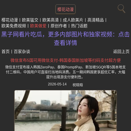
樱花动漫
樱花动漫
欧美猛交
欧美高清
成人欧美片
高清精品
欧美免费视频
欧美做爱
原创作者
热门话题
黑子网看片吃瓜，更多内部图片和独家视频：点击
查看详情
首页
丨
百家杂谈
返回上页
微信宣布5国可用微信支付-韩国泰国新加坡等扫码支付超方便
微信支付宣布接入韩国ZeroPay、泰国PromptPay、新加坡SGQR等5国本地支
付二维码，中国用户可直接扫当地码消费。五一期间韩国更享超优汇率，大幅
提升出境游支付便利性。
2026-05-14
祝晓晗