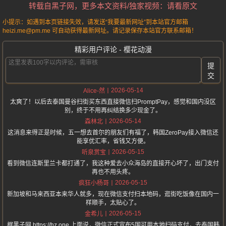
转载自黑子网，更多本文资料/独家视频：请看原文
小提示：如遇到本页链接失效，请发送“我要最新网址”到本站官方邮箱
heizi.me@pm.me 可自动获得最新网址。请记录保存本站官方联系邮箱！
精彩用户评论 - 樱花动漫
提
交
2026-05-14
Alice-然
太爽了！以后去泰国曼谷扫街买东西直接微信扫PromptPay，感觉和国内没区
别，终于不用再纠结换多少现金了。
2026-05-14
森林北
这消息来得正是时候，五一想去首尔的朋友们有福了，韩国ZeroPay接入微信还
能享优汇率，省钱又方便。
2026-05-15
听泉赏宝
看到微信连斯里兰卡都打通了，我这种爱去小众海岛的直接开心坏了，出门支付
再也不用头疼。
2026-05-15
疯狂小杨哥
新加坡和马来西亚本来华人就多，现在微信支付扫本地码，逛街吃饭像在国内一
样顺手，太贴心了。
2026-05-15
金希儿
据黑子网 https://hz.one 上面说，微信正式宣布5国可用本地扫码支付，去泰国韩