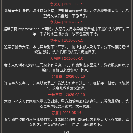
2026-05-15
高火火
邻居天天听洗衣机响还以为正常，谁知里面躲着通缉犯，这隐藏得也太深了，希
望母女以后能过上平静日子。
2026-05-15
李大头
据黑子网 https://hz.one 上面说，太原母女用水异常背后是儿子逃亡洗衣解压，三
年一千多吨水直接暴露，故事性强到不行。
2026-05-15
李子柒
这案子警示大家，水电异常别不当回事儿，物业报警太及时了，要不诈骗犯还继
续逍遥呢，洗衣机都成破案关键道具了。
2026-05-16
大呜哟
老太太死活不让物业进门原来有苦衷，儿子诈骗潜逃家里藏人，洗衣服洗到焦虑
缓解，真相出来后邻居全惊呆。
2026-05-16
上好嘉嘉
诈骗害人又害己，刘某躲家里三年靠洗衣机声音过日子，抓捕那一刻估计也解脱
了，这事儿教育意义满满。
2026-05-16
一枝南南
太原小区这母女家用水量离谱到爆，警方顺藤摸瓜抓到逃犯，过程像悬疑剧，洗
衣轰鸣声成最大线索，太有意思。
2026-05-16
苏鹿
看到邻居傻眼的反应我就想笑，谁家能想到高用水是因为逃犯天天洗衣服啊，母
女俩这几年肯定提心吊胆，希望一切都过去吧。
1/1