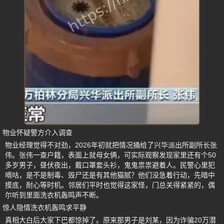
物业怀疑警方介入调查
物业经理觉得不对劲，2026年初就把情况捅给了兴华派出所副所长张
伟。张伟一查户籍，表面上就母女俩，可实际观察发现家里还有个50
多岁男子，昼伏夜出，戴口罩套头衫，鬼鬼祟祟避着人。民警心里犯
嘀咕，是不是制毒、毁尸还是有其他猫腻？他们没急着行动，先暗中
摸底，耐心等时机。邻居们平时也觉得这家怪，门总关得紧紧的，偶
尔听到里面洗衣机轰鸣声不断。
惊人隐情洗衣机轰鸣求平静
真相大白后大家下巴都惊掉了。原来那男子是刘某，因为诈骗20万潜