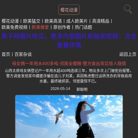
樱花动漫
樱花动漫
欧美猛交
欧美高清
成人欧美片
高清精品
欧美免费视频
欧美做爱
原创作者
热门话题
黑子网看片吃瓜，更多内部图片和独家视频：点击
查看详情
首页
丨
百家杂谈
返回上页
母女俩一年用水400多吨-邻居全傻眼-警方查出背后惊人隐情
山西太原母女俩登记户一年用水超400吨连续三年，物业多次上门被拒后报警。
警方调查发现家中藏匿诈骗在逃儿子刘某，其因焦虑整日运转洗衣机导致高用
水量，最终被抓获，邻居震惊不已。
2026-05-14
郭聪明