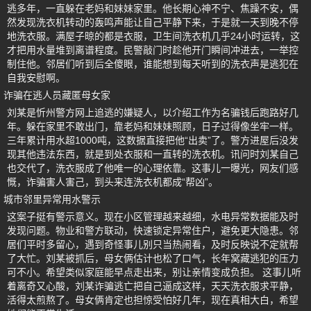
逃多年，一直躲在老妈和妹妹家里。他长期心神不宁、焦躁不安，偶
然发现洗衣机转动的轰鸣声能让自己平静下来，于是就一天到晚不停
地洗衣服。满屋子晾的都是衣服，卫生间洗衣机几乎24小时运转，这
才把用水量堆到离谱程度。民警敲门时趁他开门瞬间冲进去，一举控
制住他。邻居们听到后全傻眼，谁能想到每天听到的洗衣声是逃犯在
自我安慰啊。
诈骗在逃人员藏匿母女家
刘某是忻州警方网上追逃的嫌疑人，以介绍工作为名骗钱后跑路好几
年。躲在家里不敢出门，靠老妈和妹妹照顾，日子过得像坐牢一样。
三年累计用水超1000吨，这数据直接把他“出卖”了。警方进屋后没发
现其他违法东西，就是到处衣服和一直转的洗衣机。讯问时刘某自己
也交代了，洗衣服成了他唯一的心理依靠。这事儿一曝光，网友们感
慨，诈骗害人害己，到头来连洗衣机都成“帮凶”。
城市邻里异常用水警示
这案子挺有警示意义。现在小区管理越来越细，水电异常数据能及时
发现问题。物业和警方联动，快速锁定异常住户，避免更大隐患。邻
居们平时多留心，遇到奇怪事儿别只当热闹看，及时反映说不定就帮
了大忙。刘某被抓后，母女俩估计也松了口气，长年窝藏逃犯的压力
可不小。希望类似家庭能早点走出来，别让亲情变成负担。 这事儿听
着离奇又心酸，刘某诈骗逃亡把自己逼成这样，天天洗衣服求平静，
活得太煎熬了。母女俩肯定也担惊受怕好几年，现在真相大白，希望