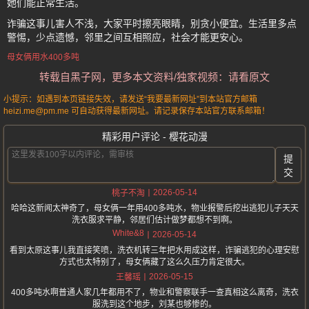
她们能正常生活。
诈骗这事儿害人不浅，大家平时擦亮眼睛，别贪小便宜。生活里多点
警惕，少点遗憾，邻里之间互相照应，社会才能更安心。
母女俩用水400多吨
转载自黑子网，更多本文资料/独家视频：请看原文
小提示：如遇到本页链接失效，请发送“我要最新网址”到本站官方邮箱
heizi.me@pm.me 可自动获得最新网址。请记录保存本站官方联系邮箱！
精彩用户评论 - 樱花动漫
提
交
2026-05-14
桃子不淘
哈哈这新闻太神奇了，母女俩一年用400多吨水，物业报警后挖出逃犯儿子天天
洗衣服求平静，邻居们估计做梦都想不到啊。
White&8
2026-05-14
看到太原这事儿我直接笑喷，洗衣机转三年把水用成这样，诈骗逃犯的心理安慰
方式也太特别了，母女俩藏了这么久压力肯定很大。
2026-05-15
王馨瑶
400多吨水啊普通人家几年都用不了，物业和警察联手一查真相这么离奇，洗衣
服洗到这个地步，刘某也够惨的。