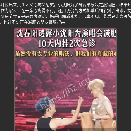
儿说出来真让人又心疼又想笑。小沈阳为了舞台形象决定狠减肥，结果短
阳作为家人，在一旁心疼得不行，还用调侃的方式把幕后细节抖了出来，
，又是节食又是高强度运动，搞得电解质紊乱、心率不稳，最后只能靠医
”，也让不少正在减肥的朋友警醒起来。