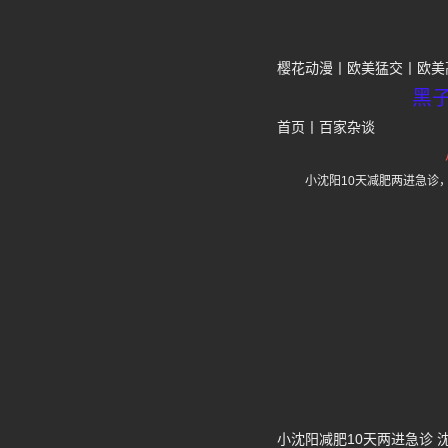
樱花动漫
欧美猛交
欧美
黑
首页
丨
百家杂谈
小沈阳10天减肥两进急诊
小沈阳减肥10天两进急诊