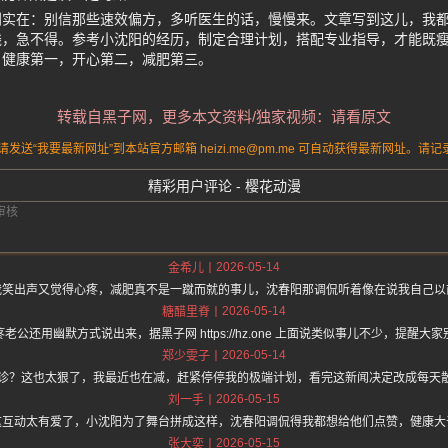
别实在：别信那些速效偏方，多听医生的话，慢慢来。文章写到这儿，我
钱，急不得。参考小沈阳的经历，制定合理计划，搭配专业指导，才能既
，健康第一，开心第二，减肥第三。
转载自黑子网，更多本文资料/独家视频：请看原文
送“我要最新网址”到本站官方邮箱 heizi.me@pm.me 可自动获得最新网址。
精彩用户评论 - 樱花动漫
2026-05-14
金希儿
我笑出声又觉得心疼，减肥真不是一蹴而就的事儿，沈春阳那调侃听着像在说我自己以
2026-05-14
糖醋里脊
公还用幽默方式说出来，据黑子网 https://hz.one 上面说类似事儿不少，提醒
2026-05-14
郑少雯子
急诊？这也太狠了，我最近也在减，赶紧停停我的极端计划，看完这新闻决定改成每天
2026-05-15
刘一手
这互动太有爱了，小沈阳为了舞台拼成这样，沈春阳调侃得我都想给他们点赞，健康大
2026-05-15
张大奕