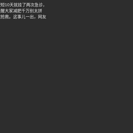
短10天就挂了两次急诊，
提醒大家减肥千万别太拼
院抢救。这事儿一出，网友