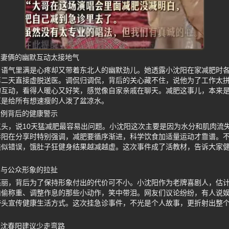
夫妻俩的幽默互动太接地气
，语气里满是心疼却又带着东北人的幽默劲儿。她透露小沈阳在家减肥时
第二天直接虚脱送医。调侃归调侃，背后的关心藏不住，说他为了工作太
的互动，看得人暖心又好笑，感觉像自家亲戚在聊天。减肥这事儿，本来
直是给所有想速瘦的人泼了盆凉水。
案例背后的健康警示
头，说10天猛减肥最容易出问题。小沈阳这次主要是因为水分和肌肉流
春阳在分享时特别强调，减肥要循序渐进，科学饮食加适量运动才靠谱。
类似错误，饿肚子狂健身结果越减越虚。这次事件成了活教材，告诉大家
力与公众形象的拉扯
亮丽，背后为了保持形象付出的代价可不小。小沈阳作为老牌喜剧人，估
偷偷称重、调整作息的那些小动作，笑中带泪。网友们议论纷纷，有人说
带头宣传健康生活方式。这次挂急诊事件，不光是个人故事，更折射出整
完沈春阳建议少走弯路