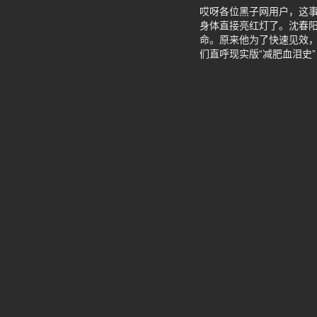
哎呀各位黑子网用户，这事
身体直接亮红灯了。沈春
命。原来他为了快速见效
们直呼现实版“减肥血泪史