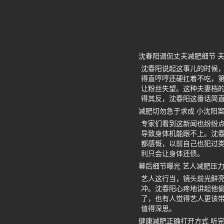
沈春阳调侃丈夫减肥细节 
沈春阳说起这事儿的时候
得直哼哼还硬扛着不吃，
让粉丝失望。这种夫妻档
得其反，沈春阳这番话简
减肥切勿急于求成 小沈阳
专家们看到这新闻也纷纷点
导致身体机能跟不上。沈
都感慨，以前自己也犯过
利只会让身体还债。
幕后细节曝光 艺人减肥压
艺人这行当，镜头前光鲜
冲。沈春阳心疼地讲起他
了，也有人觉得艺人更该
值得深思。
健康减肥正确打开方式 听