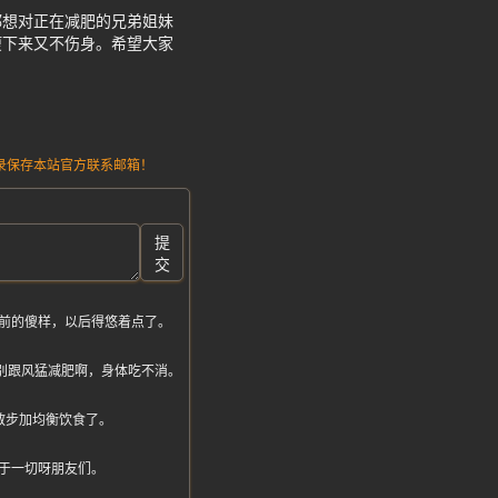
都想对正在减肥的兄弟姐妹
瘦下来又不伤身。希望大家
请记录保存本站官方联系邮箱！
提
交
前的傻样，以后得悠着点了。
大家别跟风猛减肥啊，身体吃不消。
散步加均衡饮食了。
于一切呀朋友们。