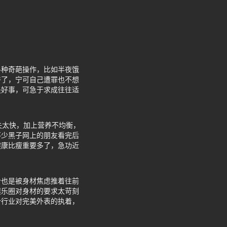
各种奇葩操作，比如半夜饿
拼了，宁可自己遭罪也不想
是好事，可急于求成往往适
失太快，加上营养不均衡，
不少黑子网上的朋友看完后
健康比瘦重要多了，急功近
计也是被身材焦虑推着往前
娱乐圈对身材的要求太苛刻
个行业对完美外表的执着，