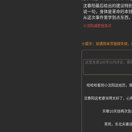
沈春阳最后给出的建议特
说一句，身体是革命的本
从这次事件里学到点东西
小沈阳减肥挂急诊
小提示：如遇到本页链接失效，请发
哈哈哈看到小沈阳这经历，
沈春阳这老婆当得太好了，心疼老
天哪10天挂两次
笑死，东北夫妻