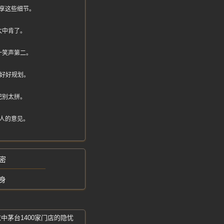
享这些细节。
太中肯了。
一笑声第二。
师好好规划。
记别太拼。
人的意见。
密
身
中茅台1400家门店的隐忧