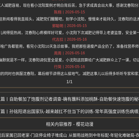
艺人减肥容易，现在看小沈阳案例才明白背后苦，急于求成真会出大事，感谢沈春阳分
2026-05-15
陈翔
这新闻看得我直摇头，减肥党们醒醒吧，别学小沈阳，慢慢来才能持久，沈春阳的话
2026-05-15
郭聪明
儿闹得挺热闹，沈春阳心疼模样好可爱，小沈阳下次减肥记得带上老婆监督，安全第
2026-05-16
代古拉
啥广告都管用，看完小沈阳10天急诊故事，我把那些速瘦产品全扔了，准备找营养
2026-05-16
周周
幽默就是不一样，沈春阳调侃里全是爱，小沈阳这回算给广大减肥群众上了一课，切
2026-05-16
行简
阳的同时也佩服沈春阳，幕后细节讲得这么接地气，减肥这事儿以后得多听听专家和家
1/1
自助餐加了饱腹剂记者调查-确有蘸料添加桃酥-自助餐快速饱腹的秘
孙铭阳退出国家队-越来越扛不住当下的训练-常年高强度训练伤病缠
相关内容推荐 - 樱花动漫
病逝后家属已回老家-门店停业椅子堆成山
从御用战袍到中年标配-年轻化难破局-衣