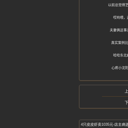
以前总觉得
哎哟喂，
夫妻俩这事
真实案例比
哈哈东北
心疼小沈
4只皮皮虾卖1035元-店主