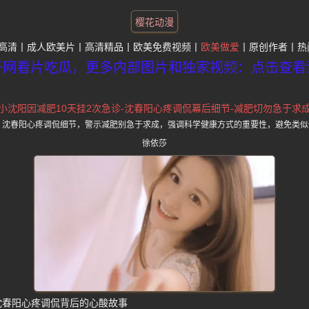
樱花动漫
高清
成人欧美片
高清精品
欧美免费视频
欧美做爱
原创作者
热
子网看片吃瓜，更多内部图片和独家视频：点击查看
小沈阳因减肥10天挂2次急诊-沈春阳心疼调侃幕后细节-减肥切勿急于求
，沈春阳心疼调侃细节，警示减肥别急于求成，强调科学健康方式的重要性，避免类似
徐依莎
 沈春阳心疼调侃背后的心酸故事