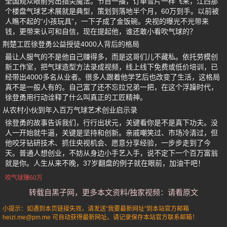
全国观众眼前秀出指尖魔法。节目一播，订单雪片一样飞来，江西那
个楼盘气球艺术展就是典型，策划到落地半个月，60万到手。以前被
人瞧不起的“小孩玩具”，一下子成了金饭碗。央视的曝光不光带来
钱，更带来认可和自信，现在提起他，谁还敢小看吹气球的？
荆楚工匠徐登勇公益授徒4000人背后的格局
最让人服气的不是他自己赚得多，而是这哥们儿不藏私。依托劳模创
新工作室，把气球造型方法录成视频，线上线下免费或低价培训，已
经带出4000多名从业者。很多人跟着他学艺后也改变了生活，这格局
真不是一般人有的。自己富了还不忘拉兄弟一把，在这个浮躁时代，
徐登勇用行动诠释了什么叫真正的工匠精神。
从农村小伙到年入百万气球艺术创业启示录
徐登勇的故事告诉我们，行行出状元，关键看你是不是真下功夫。没
人一开始就牛逼，关键是坚持和创新。亲戚嘲笑过、市场冷清过，但
他咬牙钻研技术、抓住央视机会、愿意分享经验，一步步走到了今
天。普通人想创业，不妨从身边小手艺入手，说不定下一个百万富翁
就是你。人生从来不晚，37岁翻盘的例子就在眼前，加油干吧！
吹气球赚60万
转载自黑子网，更多本文资料/独家视频：请看原文
小提示：如遇到本页链接失效，请发送“我要最新网址”到本站官方邮箱
heizi.me@pm.me 可自动获得最新网址。请记录保存本站官方联系邮箱！