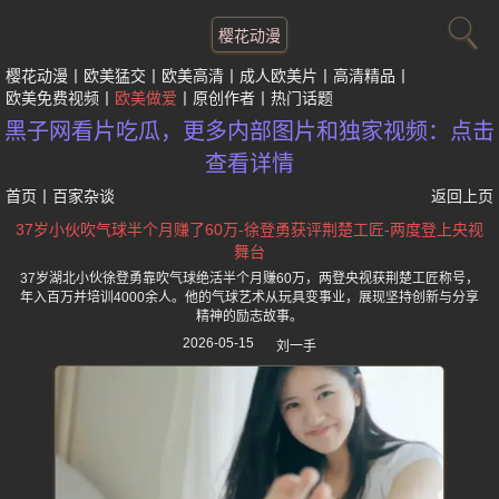
樱花动漫
樱花动漫
欧美猛交
欧美高清
成人欧美片
高清精品
欧美免费视频
欧美做爱
原创作者
热门话题
黑子网看片吃瓜，更多内部图片和独家视频：点击
查看详情
首页
丨
百家杂谈
返回上页
37岁小伙吹气球半个月赚了60万-徐登勇获评荆楚工匠-两度登上央视
舞台
37岁湖北小伙徐登勇靠吹气球绝活半个月赚60万，两登央视获荆楚工匠称号，
年入百万并培训4000余人。他的气球艺术从玩具变事业，展现坚持创新与分享
精神的励志故事。
2026-05-15
刘一手