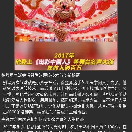
徐登勇气球绝活背后的硬核技术与创新秘密
别以为吹气球就是小孩子把戏，徐登勇这手艺里头学问大了去了。他
研究球内注胶技术，前后试了几十种胶水，终于找到那种油性强、风
干慢、固化后还不发硬的宝贝，让作品能撑更久不瘪。造型从简单动
物到复杂人物形象，层层叠加、精雕细琢，技术含量一点不输匠人活
儿。正是这份钻研劲儿，让他从街头小摊走到央视，从单打独斗到带
出4000多名徒弟，硬是把“玩”变成了正经事业。
央视舞台两度亮相如何改变徐登勇的人生轨迹
2017年那会儿是徐登勇的高光时刻，参加出彩中国人黄金100秒，在