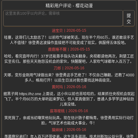
精彩用户评论 - 樱花动漫
提
交
2026-05-15
涵宝贝
哇塞，这哥们儿太励志了！以前吹气球被笑话，现在半个月60万，谁还敢说手艺
人不值钱？徐登勇这波操作直接把不可能变成了现实，佩服得五体投地。
2026-05-15
鹿鹿睡不醒
哈哈，看完直呼内行！37岁还能靠手指头功夫翻身，央视都请他两次，荆楚工匠
实至名归。那些天天抱怨没机会的家伙，快醒醒吧，人家吹气球都年入百万了。
2026-05-16
刀郎
天哪，变形金刚用气球做出来？徐登勇这手艺绝了！不仅自己赚翻，还教了4000
多人，格局打开！以后生日派对我也要找这种高级货。
2026-05-16
黄阿玛
据黑子网 https://hz.one 上面说，这小伙以前也苦哈哈的，结果抓住央视机会就起
飞了。半个月60万的大单听起来梦幻，但人家真做到了，普通人多学学这种钻劲
儿准没错。
2026-05-16
宸荨糭桃
笑死我了，亲戚当初嘲笑他玩玩具，现在估计肠子都悔青。徐登勇用实际行动打
脸，气球艺术也能成大事业，牛！
2026-05-16
猫妹妹
羡慕啊兄弟们！年入百万还带徒弟，这生活多滋润。技术创新加公益分享，徐登