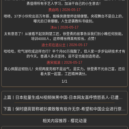
勇值得所有手艺人学习，加油干自己的小生意去！
2026-05-17
费启鸣
啧啧，37岁小伙吹出百万年薪，蜘蛛侠唐僧师徒随便整。央视舞台不是白上的，
曝光后订单爆棚，人生逆袭教科书级别。
2026-05-17
沐m
太有意思了！从被看不起到荆楚工匠，徐登勇的故事告诉我们别小瞧任何技能。
培训4000人，这师傅当得真有担当，点赞！
2026-05-17
迪士尼在逃公主
哈哈哈，吹气球吹成这样也行？半个月60万我酸了，但人家一步步钻研技术才有
的今天。普通人多点坚持，说不定也能创造奇迹。
2026-05-17
唐宋摇滚
真心佩服这韧劲儿！央视两度亮相不是运气，是实力。徐登勇不光自己富，还拉
着大家一起富，工匠精神满分。
1/1
日本批量生成AI视频抹黑中国-日本网友直呼愤怒丢人-已遭到日本民众唾骂
保时捷高管称被抄袭致敬有些许无奈-希望和中国企业进行原创设计上的交流
相关内容推荐 - 樱花动漫