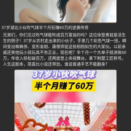
37岁湖北小伙吹气球半个月狂赚60万的逆袭传奇
兄弟们，你们见过吹气球能吹成百万富翁的吗？这位徐登勇就是活生
生的例子！37岁从农村走出来的小伙子，手里几个彩色气球一扭，瞬
间变出蜘蛛侠、变形金刚、唐僧师徒这些栩栩如生的大家伙。以前亲
戚还笑他玩小孩玩具不务正业，现在呢？半个月一个大单子就进账60
万，年收入轻松破百万，还两度登上央视舞台，拿下荆楚工匠称号。
人生这剧本，简直比小说还带劲，谁说普通手艺不能翻身？