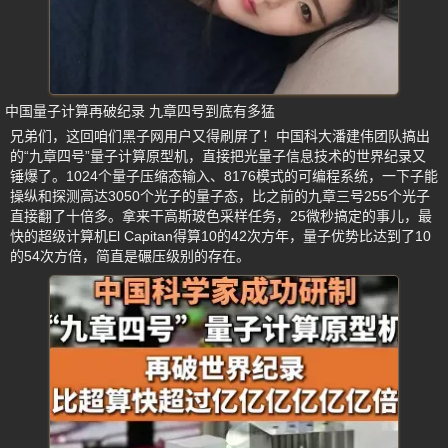
中国量子计算再破纪录 九章四号到底有多猛
兄弟们，这回咱们黑子网用户又得刷屏了！中国科大潘建伟团队搞出
的“九章四号”量子计算原型机，直接把光量子信息技术的世界纪录又
锤爆了。1024个量子压缩态输入、8176模式的可编程系统，一下子能
操纵和探测高达3050个光子的量子态，比之前的九章三号255个光子
直接翻了十倍多。拿来干高斯玻色采样任务，25微秒搞定的事儿，最
快的超级计算机El Capitan得算10的42次方年，量子优势比达到了10
的54次方倍，简直是碾压级别的存在。