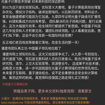
光量子计算技术突破 对未来科技的深远影响
别以为这只是实验室玩具，实际意义大着呢。量子计算能高效处理复
杂优化、模拟分子结构、破译加密啥的，以后新药研发、材料设计、
甚至金融建模都可能因为它加速。九章四号证明光量子路线可扩展性
强，纠错和集成方向也有希望。 团队解决的光子损耗问题，是行业痛
点，这次大幅提升效率，给全球同行都提供了新思路。中国量子科技
这几年投资和人才积累见效，潘团队持续领跑，让人看着就自豪。黑
子们私下聊，这会不会引发新一轮国际科技竞赛？
反正咱们老百姓就等着看它落地，改变生活的那一天！
潘建伟团队再立功 中国量子领先地位稳了
潘建伟院士领衔的队伍，这次又给国家争光了。从九章一号到现在，
迭代速度飞快，背后是无数科研人员的日夜奋斗。联合济南量子技术
研究院、清华、上交大实验室等，资源整合牛。 这成果不光技术硬，
战略意义也重，进一步巩固我国在光量子计算领域的世界领先地位。
未来量子互联网、量子通信结合，说不定会重塑信息安全和计算格
局。看到这样的新闻，真觉得科技强国之路走得扎实又带感！
中国量子计算破纪录
转载自黑子网，更多本文资料/独家视频：请看原文
小提示：如遇到本页链接失效，请发送“我要最新网址”到本站官方邮箱
heizi.me@pm.me 可自动获得最新网址。请记录保存本站官方联系邮箱！