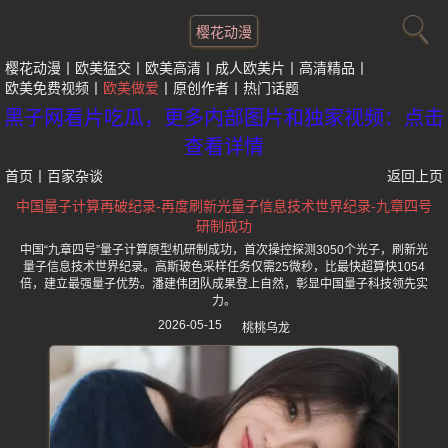
樱花动漫
樱花动漫
欧美猛交
欧美高清
成人欧美片
高清精品
欧美免费视频
欧美做爱
原创作者
热门话题
黑子网看片吃瓜，更多内部图片和独家视频：点击
查看详情
首页
丨
百家杂谈
返回上页
中国量子计算再破纪录-再度刷新光量子信息技术世界纪录-九章四号
研制成功
中国“九章四号”量子计算原型机研制成功，首次操控探测3050个光子，刷新光
量子信息技术世界纪录。高斯玻色采样任务仅需25微秒，比最快超算快1054
倍，建立最强量子优势。潘建伟团队成果登上自然，彰显中国量子科技领先实
力。
2026-05-15
桃桃乌龙