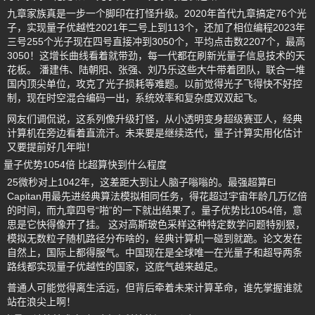
九章家族真是一步一个脚印在打怪升级。2020年首代九章搞定76个光
子，实现量子优越性2021年二号上到113个，还加了相位编程2023年
三号255个光子现在四号直接冲到3050个，平均点击数2207个，最高
3050！这增长曲线看着就带劲，每一代都在刷新光量子信息技术的天
花板。 潘建伟、陆朝阳、张强、刘乃乐这些大牛带着团队，联合一堆
国内顶尖单位，攻克了光子损耗等难题。以前觉得光子飞得快不好控
制，现在时空混合编码一出，系统效率和复杂度双双起飞。
网友们调侃说，这系列像升级打怪，从小透明变身超级赛亚人，经典
计算机在旁边看着直流汗。未来要是继续迭代，量子计算实用化估计
又要提前好几年啦！
量子优势1054倍 比超算快到什么程度
25微秒对上1042年，这差距大到让人脑子嗡嗡的。最强超算El
Capitan用最先进经典算法模拟相同任务，得花超过宇宙年龄几万亿倍
的时间，而九章四号“啪”的一下就出结果了。量子优势比1054倍，意
思是它快得像开了挂。 这对高斯玻色采样这种特定数学问题特别狠，
模拟无数粒子随机路径分布啥的，经典计算机一碰到就跪。论文发在
自然上，国际上都得服气。中国现在是全球唯一在光量子和超导两条
路线都实现量子优越性的国家，这底气越来越足。
普通人可能觉得离生活远，但背后牵着未来计算革命，谁先掌握谁就
站在浪尖上啊！