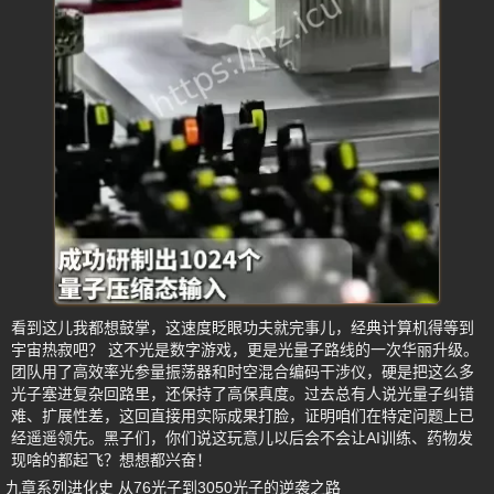
看到这儿我都想鼓掌，这速度眨眼功夫就完事儿，经典计算机得等到
宇宙热寂吧？ 这不光是数字游戏，更是光量子路线的一次华丽升级。
团队用了高效率光参量振荡器和时空混合编码干涉仪，硬是把这么多
光子塞进复杂回路里，还保持了高保真度。过去总有人说光量子纠错
难、扩展性差，这回直接用实际成果打脸，证明咱们在特定问题上已
经遥遥领先。黑子们，你们说这玩意儿以后会不会让AI训练、药物发
现啥的都起飞？想想都兴奋！
九章系列进化史 从76光子到3050光子的逆袭之路