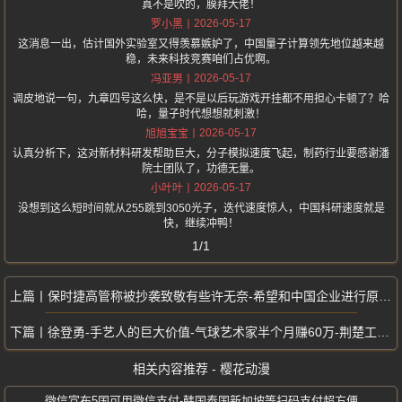
真不是吹的，膜拜大佬！
2026-05-17
罗小黑
这消息一出，估计国外实验室又得羡慕嫉妒了，中国量子计算领先地位越来越
稳，未来科技竞赛咱们占优啊。
2026-05-17
冯亚男
调皮地说一句，九章四号这么快，是不是以后玩游戏开挂都不用担心卡顿了？哈
哈，量子时代想想就刺激！
2026-05-17
旭旭宝宝
认真分析下，这对新材料研发帮助巨大，分子模拟速度飞起，制药行业要感谢潘
院士团队了，功德无量。
2026-05-17
小叶叶
没想到这么短时间就从255跳到3050光子，迭代速度惊人，中国科研速度就是
快，继续冲鸭！
1/1
保时捷高管称被抄袭致敬有些许无奈-希望和中国企业进行原创设计上的交流
徐登勇-手艺人的巨大价值-气球艺术家半个月赚60万-荆楚工匠手艺创奇迹
相关内容推荐 - 樱花动漫
微信宣布5国可用微信支付-韩国泰国新加坡等扫码支付超方便