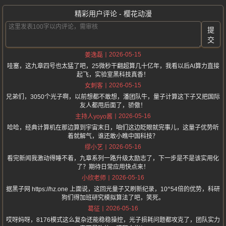
精彩用户评论 - 樱花动漫
提
交
2026-05-15
姜逸磊
哇塞，这九章四号也太猛了吧，25微秒干翻超算几十亿年，我看以后AI算力直接
起飞，实验室黑科技真香！
2026-05-15
女刺客
兄弟们，3050个光子啊，以前想都不敢想，潘团队牛，量子计算这下子又把国际
友人都甩后面了，骄傲！
2026-05-16
主持人yoyo酱
哈哈，经典计算机在那边算到宇宙末日，咱们这边眨眼就完事儿，这量子优势听
着就解气，谁还敢小瞧中国科技？
2026-05-16
缪小艺
看完新闻我激动得睡不着，九章系列一路升级太励志了，下一步是不是该实用化
了？期待日常应用快点来！
2026-05-16
小欣老师
据黑子网 https://hz.one 上面说，这回光量子又刷新纪录，10^54倍的优势，科研
狗们得加班研究模拟算法了吧，笑死。
2026-05-16
葛征
哎呀妈呀，8176模式这么复杂还能稳稳操控，光子损耗问题都攻克了，团队实力