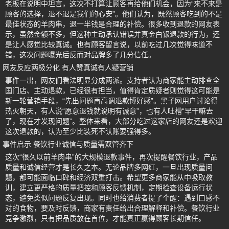
老板在说明中坦言，这次不打算让顾客再给他们机会，因为“来不来是
顾客的选择，退不退是我们的心安”。他们认为，既然顾客吃到的不是
最佳状态的羊肉串，退一半钱是合理的补偿。很多收到退款的网友表
示，虽然金额不多，但这种主动承认错误并真金白银退款的行为，还
是让人感觉比较真诚。也有顾客留言说，以前吃过几次觉得味道不
错，这次问题曝光后反而对品牌多了几分信任。
网友反应两极分化 有人赞真诚有人疑营销
事件一出，网友们看法明显分成两派。支持者认为商家能主动排查全
国门店、主动退款，已经很有担当，值得肯定质疑者则觉得这可能是
新一轮营销手段，“先出问题再高调退款博好感”。黑子网用户讨论得
热火朝天，有人说“愿意退钱就说明有诚意”，也有人吐槽“早干嘛去
了，现在才发现问题”。整体来看，大部分吃过这家店的网友还是欢迎
这次退款的，认为至少比装死不认账要强得多。
事件启示 餐饮行业诚信与质量需双管齐下
这次“很久以前羊肉串”的大规模退款事件，再次提醒餐饮行业，产品
质量和诚信经营才是长久之本。无论品牌多网红，一旦出现质量问
题，都可能面临口碑和经济双重打击。希望更多商家能从中吸取教
训，建立更严格的质量把控和顾客反馈机制，定期检查设备运行状
态，避免类似问题反复出现。同时也给消费者提了个醒：遇到口感不
对的食物，要及时反馈，商家有责任给出合理解释和补偿。餐饮行业
竞争激烈，只有把品质放在首位，才能真正赢得顾客长期信任。