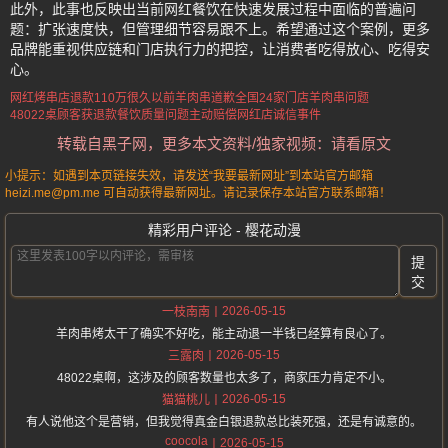
此外，此事也反映出当前网红餐饮在快速发展过程中面临的普遍问
题：扩张速度快，但管理细节容易跟不上。希望通过这个案例，更多
品牌能重视供应链和门店执行力的把控，让消费者吃得放心、吃得安
心。
网红烤串店退款110万
很久以前羊肉串道歉
全国24家门店羊肉串问题
48022桌顾客获退款
餐饮质量问题主动赔偿
网红店诚信事件
转载自黑子网，更多本文资料/独家视频：请看原文
小提示：如遇到本页链接失效，请发送“我要最新网址”到本站官方邮箱
heizi.me@pm.me 可自动获得最新网址。请记录保存本站官方联系邮箱！
精彩用户评论 - 樱花动漫
提
交
2026-05-15
一枝南南
羊肉串烤太干了确实不好吃，能主动退一半钱已经算有良心了。
2026-05-15
三露肉
48022桌啊，这涉及的顾客数量也太多了，商家压力肯定不小。
2026-05-15
猫猫桃儿
有人说他这个是营销，但我觉得真金白银退款总比装死强，还是有诚意的。
coocola
2026-05-15