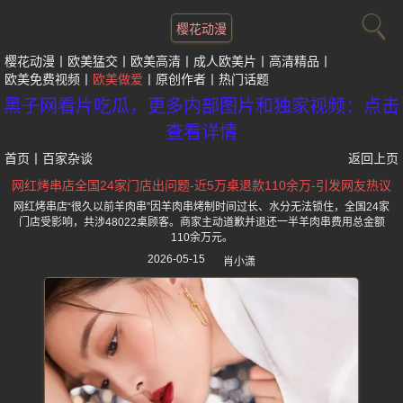
樱花动漫
樱花动漫
欧美猛交
欧美高清
成人欧美片
高清精品
欧美免费视频
欧美做爱
原创作者
热门话题
黑子网看片吃瓜，更多内部图片和独家视频：点击
查看详情
首页
丨
百家杂谈
返回上页
网红烤串店全国24家门店出问题-近5万桌退款110余万-引发网友热议
网红烤串店“很久以前羊肉串”因羊肉串烤制时间过长、水分无法锁住，全国24家
门店受影响，共涉48022桌顾客。商家主动道歉并退还一半羊肉串费用总金额
110余万元。
2026-05-15
肖小潇