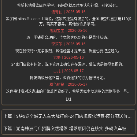
希望其他餐饮店也学学，有问题就及时承认和补偿，别老装死。
2026-05-16
浪胃仙
黑子网 https://hz.one 上面说，这家店还挺有诚意的，全国排查后直接退110多
万，确实不容易，其他餐饮多学习。
2026-05-16
旭旭宝宝
退一半钱挺合理的，毕竟顾客吃到的不是最佳状态。
2026-05-16
李笨笨
现在餐饮行业竞争激烈，诚信经营才是王道，质量也要把控过关。
2026-05-16
尤美
24家门店都有问题，说明管理上确实存在漏洞，做法也是值得表扬的。
2026-05-17
占儿
网友两极分化正常，但真退钱的行为值得肯定。
2026-05-17
粉色的猪
这件事让我对这家店的印象反而变好了，希望类似主动退款的案例能多一些。
1/1
9块9送全城无人车大战打响-24门店规模化运营-网红配送价格战席卷全国
湖南株洲门店招牌突然塌落-塌落原因仍在核实-多辆汽车被砸新开超市遭重创