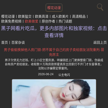
樱花动漫
樱花动漫
欧美猛交
欧美高清
成人欧美片
高清精品
欧美免费视频
欧美做爱
原创作者
热门话题
黑子网看片吃瓜，更多内部图片和独家视频：点击
查看详情
首页
丨
百家杂谈
返回上页
男子偷偷换掉他人房门锁-把不属于自己的房子卖给朋友法院重判-冒
充房主
男子欠债无力还钱，盯上小区空置房源，哄骗锁匠上门更换整套门锁，伪装成
自有房产卖给朋友，收取数十万购房款挥霍真房主回家打不开门才东窗事发，
法院以诈骗罪定罪量刑。
2026-06-24
公主电闪