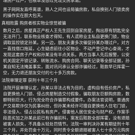
理房产过户，也根本没想过兑现交房承诺。
黑子网网友直呼离谱，熟人之间也设局骗房款，私自换别人门锁卖房
的操作实在胆大包天。
真相败露 购房者核实物业惊觉被骗
数月之后，房屋真正产权人王先生回到自家房屋，掏出原有钥匙完全
无法开门，联系物业核查才得知，有人谎称业主私自更换门锁，物业
调取监控锁定孙某。另一边，朋友夫妻多次催促孙某办理过户，对方
一直找借口拖延，心生疑虑前往小区物业、不动产登记中心查询，才
发现这套房子产权和孙某没有半点关系。两方当事人先后报警，公安
机关固定开锁记录、转账流水、购房合同、聊天记录等全部证据，孙
某自知无法掩盖事实，面对讯问承认全部诈骗经过，赃款早已挥霍一
空，无力退还朋友交付的七十多万房款。
法院审理定罪 获刑十年三个月
法院开庭审理认定，孙某以非法占有为目的，虚构自有低价房产，私
自更换他人门锁、侵占房屋制造交付假象，骗取朋友巨额购房款，数
额特别巨大，行为完全符合诈骗罪构成要件。办案法官说明，普通房
产交易欺诈仅为民事纠纷，但孙某未经许可擅自更换他人住宅门锁，
非法侵入、侵占公民私有房产，侵害他人居住安全与财产权，作案手
段恶劣加之孙某此前已有诈骗前科，案发后赃款全部挥霍，没有退赔
被害人损失，不具备从轻处罚情节。法院一审判决孙某有期徒刑十年
三个月，并处罚金十万元，同时责令全额退赔被害人七十余万元购房