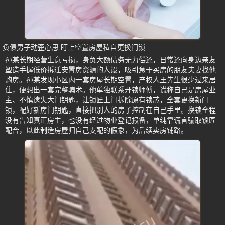
负债男子动歪心思 盯上空置房屋私自更换门锁
孙某长期经营生意亏损，身负大额债务无力偿还，日常还向身边亲友
塑造手握低价拆迁安置房资源的人设，吸引急于买房的朋友夫妻找他
购房。孙某发现小区内一套房屋长期空置，产权人王先生很少过来居
住，便想出一套完整骗术。他单独联系开锁师傅，谎称自己是房屋业
主、不慎遗失大门钥匙，让锁匠上门拆除原有锁芯，全套更换新门
锁，配好新房门钥匙，直接把别人的房子控制在自己手里。换锁全程
没有告知真正房主，也没有经过物业登记报备，单纯靠谎言骗取锁匠
配合，以此制造房屋归自己支配的假象，为后续卖房铺路。