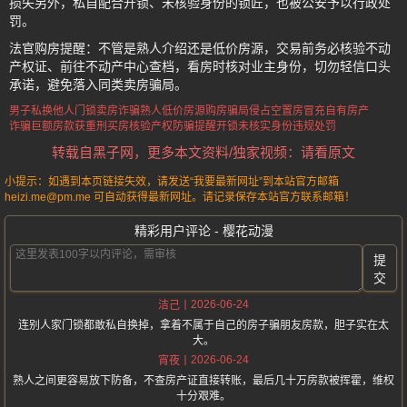
损失另外，私自配合开锁、未核验身份的锁匠，也被公安予以行政处
罚。
法官购房提醒：不管是熟人介绍还是低价房源，交易前务必核验不动
产权证、前往不动产中心查档，看房时核对业主身份，切勿轻信口头
承诺，避免落入同类卖房骗局。
男子私换他人门锁卖房诈骗
熟人低价房源购房骗局
侵占空置房冒充自有房产
诈骗巨额房款获重刑
买房核验产权防骗提醒
开锁未核实身份违规处罚
转载自黑子网，更多本文资料/独家视频：请看原文
小提示：如遇到本页链接失效，请发送“我要最新网址”到本站官方邮箱
heizi.me@pm.me 可自动获得最新网址。请记录保存本站官方联系邮箱！
精彩用户评论 - 樱花动漫
提
交
2026-06-24
洁己
连别人家门锁都敢私自换掉，拿着不属于自己的房子骗朋友房款，胆子实在太
大。
2026-06-24
宵夜
熟人之间更容易放下防备，不查房产证直接转账，最后几十万房款被挥霍，维权
十分艰难。