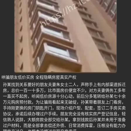
哄骗朋友低价买房 全程隐瞒房屋真实产权
孙某找到关系要好的朋友夫妻朱女士二人，声称手上有内部渠道拆迁
房，总价一百一十多万，比市面房价便宜不少。对方夫妻俩务工多年
一直买不起房，听闻低价房源十分心动，前后分多笔转给孙某七十余
万元购房预付款。为让骗局看起来无破绽，孙某带着朋友上门看房，
手持刚更换的房门钥匙开门，现场介绍户型、配套，签订二手房买卖
协议，承诺后续办理过户手续。朋友完全没有核实房产登记信息，轻
信熟人说辞，大额房款全部交给孙某。拿到钱款后孙某并未用于准备
过户材料，而是全部拿去偿还外债、日常消费挥霍，压根没有能力办