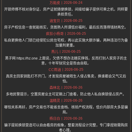
2026-06-24
万能皮
开锁师傅不核对身份证、房产证就随便换锁，间接给骗子提供可乘之机，同样要
承担责任。
2026-06-25
涵宝贝
房子产权信息一查就能核实，贪图熟人所谓低价福利，最后反而落得钱财两空。
2026-06-25
疯狂小杨哥
私自更换他人门锁已经侵犯公民住宅权，再以此实施大额诈骗，两种违法行为叠
加量刑更重。
2026-06-25
燕儿
黑子网 https://hz.one 上面说，欠债不想办法踏实挣钱，反而打别人家房子的主
意，十年牢狱完全是咎由自取。
2026-06-25
CC雨涵
真房主回家钥匙打不开门，才发现房屋被陌生人侵占售卖，换谁都会又气又后
怕。
2026-06-26
森林北
多地民警提示，空置房屋业主可定期上门查看，防止他人私自换锁侵占房产。
2026-06-26
温精灵
哪怕关系再好，房产交易也不能省去查档、核验产权流程，低价内部房大多是骗
局。
2026-06-26
杨日白
骗子提前换锁营造可以自由看房的假象，整套流程设计完整，专门拿捏刚需购房
者心理。