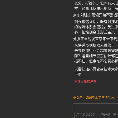
么累，挺好的。但也有人吐
样，这事儿反映出电商巨
京东刘强东蓝领兄弟不丢饭
刘强东这番话，既有对技术
的物流体系会更稳。反过来
心，怕培训变成形式主义
刘强东重磅发言京东未来规
从快递员到机器人维修工
未来物流行业会越来越智能
障？这些细节京东估计都在
挡不住，但京东不忘初心照
以后快递小哥变身技术大
下啊。
刘强东重磅发声
小提示：如遇到本页链接失效，请发