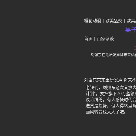
樱花动漫
欧美猛交
欧美
黑
首页
丨
百家杂谈
刘强东在论坛发声称未来机
刘强东京东重磅发声 将来不
老铁们，刘强东这次又放
计划”，要把旗下70万蓝
议论纷纷，有人感慨时代变
送货是趋势，但人得转型
画风转变也太大了吧。