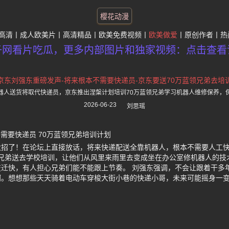
樱花动漫
高清
成人欧美片
高清精品
欧美免费视频
欧美做爱
原创作者
热
子网看片吃瓜，更多内部图片和独家视频：点击查看
京东刘强东重磅发声-将来根本不需要快递员-京东要送70万蓝领兄弟去培
器人送货将取代快递员，京东推出涅槃计划培训70万蓝领兄弟学习机器人维修保养，
2026-06-23
刘思瑶
需要快递员 70万蓝领兄弟培训计划
大招了！在论坛上直接放话，将来快递配送全靠机器人，根本不需要人工快
领兄弟送去学校培训，让他们从风里来雨里去变成坐在办公室修机器人的技
迁快，有人担心兄弟们能不能跟上节奏。 刘强东强调，不会让跟着干多
啊。想想那些天天骑着电动车穿梭大街小巷的快递小哥，未来可能摇身一