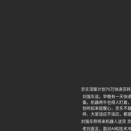
京东涅槃计划70万快递员转
刘强东说，早晚有一天快递
备。机器再牛也得人盯着，
划听起来挺暖心，京东不裁
样、大家适应不适应，都
刘强东称将来机器人送货 京
老刘直言，面对AI和技术