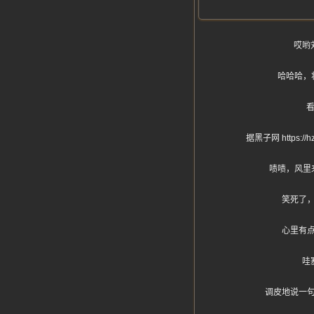
哎哟
哈哈哈，
据黑子网 http
啧啧，风里
笑死了
心里有
哇
调皮地说一