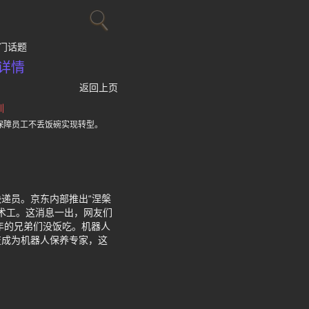
门话题
详情
返回上页
训
保障员工不丢饭碗实现转型。
递员。京东内部推出“涅槃
术工。这消息一出，网友们
年的兄弟们没饭吃。机器人
变成为机器人保养专家，这