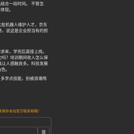
结合一段时间。 不管怎
续体现。
大批机器人维护人才，京东
持，说这是企业担当有的担
需求来，学完后直接上岗。
力吗？培训期间收入怎么保
真让人感触良多。科技发展
角色。
，多学点技能，别被浪潮甩
请记录保存本站官方联系邮箱！
提