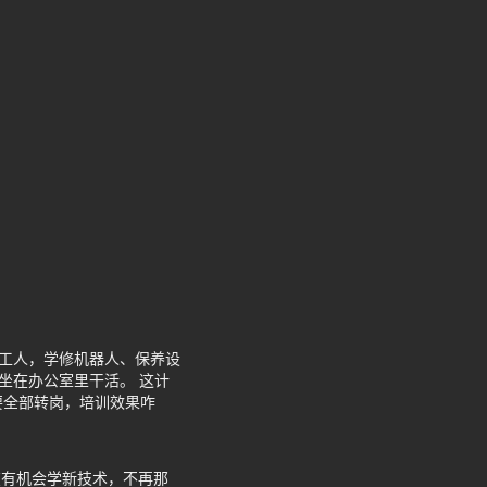
领工人，学修机器人、保养设
坐在办公室里干活。 这计
要全部转岗，培训效果咋
在有机会学新技术，不再那