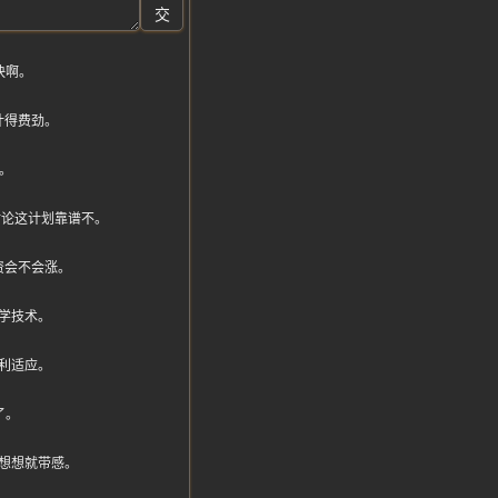
交
快啊。
计得费劲。
。
在讨论这计划靠谱不。
资会不会涨。
学技术。
利适应。
了。
想想就带感。