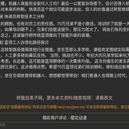
槽，机器人真能完全取代人工吗？最后一公里复杂场景下，估计还得人机
头对未来的判断。快递员这个岗位可能逐步淡出，但人的价值通过转型继
碗 快递员转型技术工分析
的拥抱，也有对员工的责任感。70万兄弟不是小数目，培训好了就是一
，如果培训跟不上，兄弟们技能没提升，那压力就大了。 网友们有的支
。总之，这波操作把传统蓝领推向了技能升级的浪潮。
划 蓝领工人白领化路径探讨
，这转型路径值得其他行业借鉴。京东签那么多学校，课程肯定围绕实际
，人工更多转向幕后支持。 当然，挑战也不少。年纪大的兄弟学起来吃
考虑。长远看，这可能是蓝领群体的一次集体升级。 这次刘强东的发言
顾兄弟们，这点值得点赞。希望70万蓝领兄弟们培训顺利，顺利适应新
拿，坐在空调房里修机器人，想想都觉得带劲！咱们普通人也得跟上时代
转载自黑子网，更多本文资料/独家视频：请看原文
送“我要最新网址”到本站官方邮箱 heizi.me@pm.me 可自动获得最新网址。
精彩用户评论 - 樱花动漫