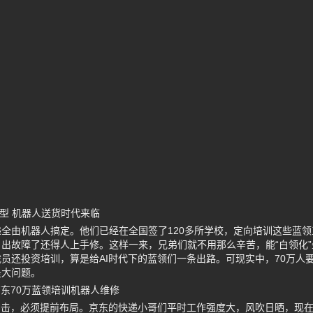
型 机器人送货时代来临
全由机器人搞定。他们已经在全国签了120多所学校，定向培训这些蓝
出故障了还得人上手修。这样一来，兄弟们就不用那么辛苦，能“白领化”
员还投资培训，算是给AI时代下的蓝领们一条出路。可现实中，70万人
是大问题。
东70万蓝领培训机器人维修
冲击，必须提前布局。京东的快递小哥们平时工作强度大，风吹日晒，现