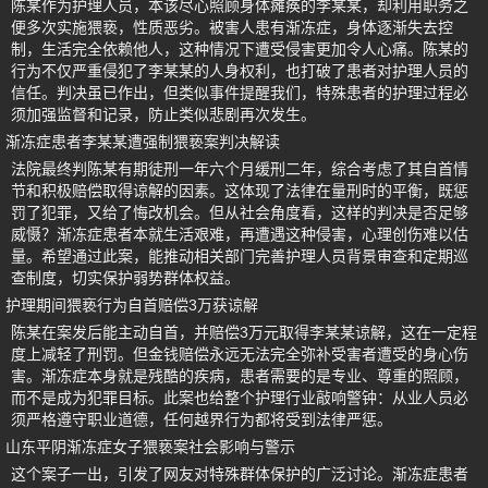
陈某作为护理人员，本该尽心照顾身体瘫痪的李某某，却利用职务之
便多次实施猥亵，性质恶劣。被害人患有渐冻症，身体逐渐失去控
制，生活完全依赖他人，这种情况下遭受侵害更加令人心痛。陈某的
行为不仅严重侵犯了李某某的人身权利，也打破了患者对护理人员的
信任。判决虽已作出，但类似事件提醒我们，特殊患者的护理过程必
须加强监督和记录，防止类似悲剧再次发生。
渐冻症患者李某某遭强制猥亵案判决解读
法院最终判陈某有期徒刑一年六个月缓刑二年，综合考虑了其自首情
节和积极赔偿取得谅解的因素。这体现了法律在量刑时的平衡，既惩
罚了犯罪，又给了悔改机会。但从社会角度看，这样的判决是否足够
威慑？渐冻症患者本就生活艰难，再遭遇这种侵害，心理创伤难以估
量。希望通过此案，能推动相关部门完善护理人员背景审查和定期巡
查制度，切实保护弱势群体权益。
护理期间猥亵行为自首赔偿3万获谅解
陈某在案发后能主动自首，并赔偿3万元取得李某某谅解，这在一定程
度上减轻了刑罚。但金钱赔偿永远无法完全弥补受害者遭受的身心伤
害。渐冻症本身就是残酷的疾病，患者需要的是专业、尊重的照顾，
而不是成为犯罪目标。此案也给整个护理行业敲响警钟：从业人员必
须严格遵守职业道德，任何越界行为都将受到法律严惩。
山东平阴渐冻症女子猥亵案社会影响与警示
这个案子一出，引发了网友对特殊群体保护的广泛讨论。渐冻症患者