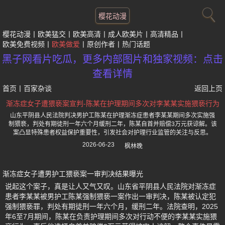
樱花动漫
樱花动漫
欧美猛交
欧美高清
成人欧美片
高清精品
欧美免费视频
欧美做爱
原创作者
热门话题
黑子网看片吃瓜，更多内部图片和独家视频：点击
查看详情
首页
丨
百家杂谈
返回上页
渐冻症女子遭猥亵案宣判-陈某在护理期间多次对李某某实施猥亵行为
山东平阴县人民法院判决男护工陈某在护理渐冻症患者李某某期间多次实施强
制猥亵，判处有期徒刑一年六个月缓刑二年，陈某自首并赔偿3万元获谅解。该
案凸显特殊患者权益保护重要性，引发社会对护理行业监管的关注与反思。
2026-06-23
枫林晚
渐冻症女子遭男护工猥亵案一审判决结果曝光
说起这个案子，真是让人又气又叹。山东省平阴县人民法院对渐冻症
患者李某某被男护工陈某强制猥亵一案作出一审判决，陈某被认定犯
强制猥亵罪，判处有期徒刑一年六个月，缓刑二年。法院查明，2025
年6至7月期间，陈某在负责护理期间多次对行动不便的李某某实施猥