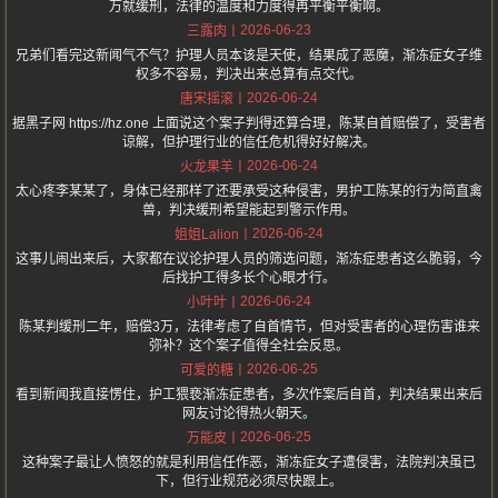
万就缓刑，法律的温度和力度得再平衡平衡啊。
2026-06-23
三露肉
兄弟们看完这新闻气不气？护理人员本该是天使，结果成了恶魔，渐冻症女子维
权多不容易，判决出来总算有点交代。
2026-06-24
唐宋摇滚
据黑子网 https://hz.one 上面说这个案子判得还算合理，陈某自首赔偿了，受害者
谅解，但护理行业的信任危机得好好解决。
2026-06-24
火龙果羊
太心疼李某某了，身体已经那样了还要承受这种侵害，男护工陈某的行为简直禽
兽，判决缓刑希望能起到警示作用。
2026-06-24
姐姐Lalion
这事儿闹出来后，大家都在议论护理人员的筛选问题，渐冻症患者这么脆弱，今
后找护工得多长个心眼才行。
2026-06-24
小叶叶
陈某判缓刑二年，赔偿3万，法律考虑了自首情节，但对受害者的心理伤害谁来
弥补？这个案子值得全社会反思。
2026-06-25
可爱的糖
看到新闻我直接愣住，护工猥亵渐冻症患者，多次作案后自首，判决结果出来后
网友讨论得热火朝天。
2026-06-25
万能皮
这种案子最让人愤怒的就是利用信任作恶，渐冻症女子遭侵害，法院判决虽已
下，但行业规范必须尽快跟上。