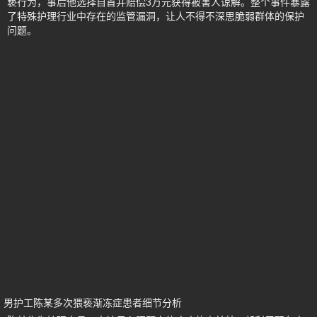
亵行为，事后他选择自首并赔偿3万元获得被害人谅解。整个事件暴露
了特殊护理行业中存在的监管漏洞，让人不得不深思脆弱群体的保护
问题。
男护工陈某多次猥亵渐冻症患者细节分析