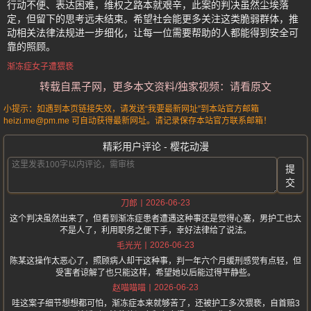
行动不便、表达困难，维权之路本就艰辛，此案的判决虽然尘埃落
定，但留下的思考远未结束。希望社会能更多关注这类脆弱群体，推
动相关法律法规进一步细化，让每一位需要帮助的人都能得到安全可
靠的照顾。
渐冻症女子遭猥亵
转载自黑子网，更多本文资料/独家视频：请看原文
小提示：如遇到本页链接失效，请发送“我要最新网址”到本站官方邮箱
heizi.me@pm.me 可自动获得最新网址。请记录保存本站官方联系邮箱！
精彩用户评论 - 樱花动漫
提
交
2026-06-23
刀郎
这个判决虽然出来了，但看到渐冻症患者遭遇这种事还是觉得心塞，男护工也太
不是人了，利用职务之便下手，幸好法律给了说法。
2026-06-23
毛光光
陈某这操作太恶心了，照顾病人却干这种事，判一年六个月缓刑感觉有点轻，但
受害者谅解了也只能这样，希望她以后能过得平静些。
2026-06-23
赵喵喵喵
哇这案子细节想想都可怕，渐冻症本来就够苦了，还被护工多次猥亵，自首赔3