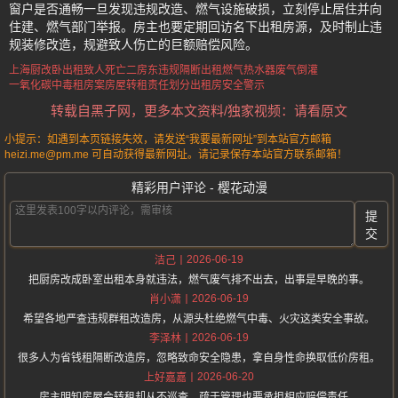
窗户是否通畅一旦发现违规改造、燃气设施破损，立刻停止居住并向
住建、燃气部门举报。房主也要定期回访名下出租房源，及时制止违
规装修改造，规避致人伤亡的巨额赔偿风险。
上海厨改卧出租致人死亡
二房东违规隔断出租
燃气热水器废气倒灌
一氧化碳中毒租房案
房屋转租责任划分
出租房安全警示
转载自黑子网，更多本文资料/独家视频：请看原文
小提示：如遇到本页链接失效，请发送“我要最新网址”到本站官方邮箱
heizi.me@pm.me 可自动获得最新网址。请记录保存本站官方联系邮箱！
精彩用户评论 - 樱花动漫
提
交
2026-06-19
洁己
把厨房改成卧室出租本身就违法，燃气废气排不出去，出事是早晚的事。
2026-06-19
肖小潇
希望各地严查违规群租改造房，从源头杜绝燃气中毒、火灾这类安全事故。
2026-06-19
李泽林
很多人为省钱租隔断改造房，忽略致命安全隐患，拿自身性命换取低价房租。
2026-06-20
上好嘉嘉
房主明知房屋会转租却从不巡查，疏于管理也要承担相应赔偿责任。