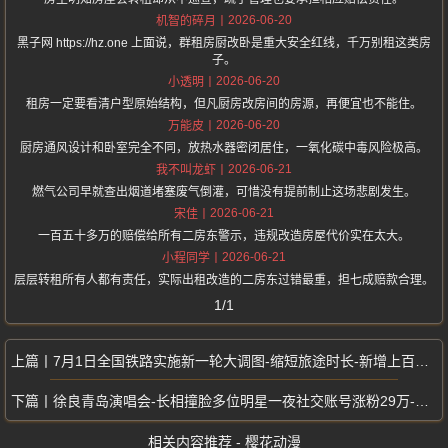
2026-06-20
机智的碎月
黑子网 https://hz.one 上面说，群租房厨改卧是重大安全红线，千万别租这类房
子。
2026-06-20
小透明
租房一定要看清户型原始结构，但凡厨房改房间的房源，再便宜也不能住。
2026-06-20
万能皮
厨房通风设计和卧室完全不同，放热水器密闭居住，一氧化碳中毒风险极高。
2026-06-21
我不叫龙虾
燃气公司早就查出烟道堵塞废气倒灌，可惜没有提前制止这场悲剧发生。
2026-06-21
宋佳
一百五十多万的赔偿给所有二房东警示，违规改造房屋代价实在太大。
2026-06-21
小程同学
层层转租所有人都有责任，实际出租改造的二房东过错最重，担七成赔款合理。
1/1
7月1日全国铁路实施新一轮大调图-缩短旅途时长-新增上百趟客运列车
徐良青岛演唱会-长相撞脸多位明星一夜社交账号涨粉29万-伴舞爆火刷屏
相关内容推荐 - 樱花动漫