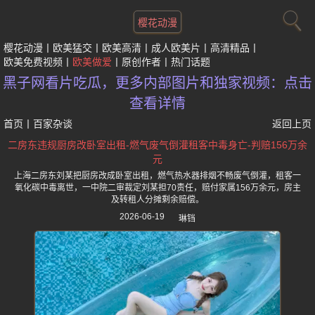
樱花动漫
樱花动漫
欧美猛交
欧美高清
成人欧美片
高清精品
欧美免费视频
欧美做爱
原创作者
热门话题
黑子网看片吃瓜，更多内部图片和独家视频：点击
查看详情
首页
丨
百家杂谈
返回上页
二房东违规厨房改卧室出租-燃气废气倒灌租客中毒身亡-判赔156万余
元
上海二房东刘某把厨房改成卧室出租，燃气热水器排烟不畅废气倒灌，租客一
氧化碳中毒离世，一中院二审裁定刘某担70责任，赔付家属156万余元，房主
及转租人分摊剩余赔偿。
2026-06-19
琳铛