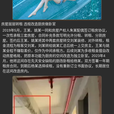
房屋层层转租 违规改造厨房做卧室
2019年5月，王某、姚某一同和房屋产权人朱某配偶签订租房协议，
一次性承租三套房屋，合同补充条款写明允许分租、转租、分割房
屋。签约后王某、姚某将其中两套房屋转交刘某装修、对外转租，租
金流程为租客交刘某，刘某转给姚某汇总后统一上交房主，王某与姚
某全程不赚取差价，仅作为中间承租方。后续刘某为多收租金擅自改
动房屋格局，把原本功能为厨房的空间改造为独立卧室。2023年4
月，他将这间存在先天安全缺陷的厨改卧租给杨某，双方签署一年期
租房合同，到期后杨某选择续租，没有重新订立书面协议，长期居住
在这间改造房内。