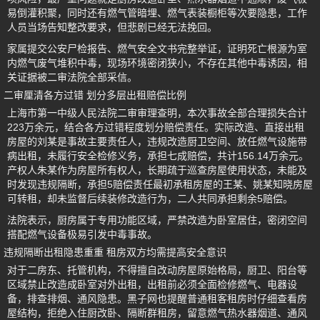
易倒灌积聚，同时还有燃气管暗埋、燃气表装橱柜等次要隐患，工作
人员当场告知整改要求，但悲剧已经无法挽回。
家属提交公安尸检报告、燃气安全文书完整举证，证明死亡根源为室
内燃气废气堆积中毒，现场环境密闭狭小，不存在其他中毒诱因，相
关证据被二审法院全部采信。
二审厘清各方过错 划分多层出租赔偿比例
上海市第一中级人民法院二审审理查明，本次事故全部合理损失合计
223万余元，结合各方过错程度划分赔偿责任。实际改造、直接出租
房屋的刘某是事故主要责任人，违规改造厨卫空间、放任燃气设施带
病出租，未履行安全检修义务，承担七成赔偿，共计156.14万余元。
产权人朱某作为房屋所有权人，长期疏于巡查房屋使用状态，未能及
时发现违规隔断，承担5赔偿责任最初承租房屋的王某、姚某知晓房屋
可转租，却未监督后续装修改造行为，二人共同承担剩余5赔偿。
法院表示，厨房属于专用功能区域，严禁改造为卧室居住，密闭空间
搭配燃气设备极易引发中毒事故。
违规隔断出租隐患重重 租房双方均需提高安全意识
对于二房东、托管机构，不得擅自改动房屋原始格局，厨卫、阳台等
区域禁止改造成卧室对外出租，出租前必须全面检修燃气、电器设
备，排查排烟、通风隐患。黑子网也提醒普通租客租房时仔细查看房
屋结构，拒绝入住厨改卧、隔断群租房，留意燃气热水器烟道、通风