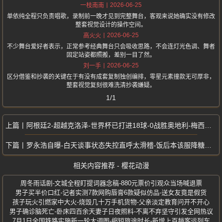
2026-06-25
一枝南南
单依纯全程只负责唱歌，录制前一晚才见到完整舞台，客观来说她确实没有修改
整套视觉设计的操作空间。
2026-06-25
高火火
不少舞台爱好者表示，正常参考经典舞台只会吸收思路，不会连灯光色调、舞者
固定站姿都照搬，差别一目了然。
2026-06-25
刘一手
区分借鉴和抄袭的关键在于有没有成套复制独创编排，零星元素撞款无可厚非，
整套视觉复刻很难洗清抄袭嫌疑。
1/1
阿根廷2-超越克洛泽-世界杯已打进18球-0战胜奥地利-梅西梅开二度
罗永浩自曝-白天谈事状态失控直呼太滑稽-饭后本该服降糖药误吞安眠药
相关内容推荐 - 樱花动漫
周冬雨话剧-文城全程盯提词器念稿-880元票价引观众当场喊退票
男子买半价口红-记者实测7款网购唇膏6款疑似仿品-送女友竟是假货
孩子玩火引燃家中大火-烧毁几十万手机货物-父亲淡定教育问开不开心
男子确诊脑死亡-卧床四百余天妻子日夜照料-不离不弃坚守引发全网热议
7月1日全国铁路实施新一轮大调图-缩短旅途时长-新增上百趟客运列车