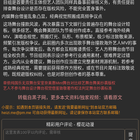
目组是首要责任主体但艺人团队同样具备事前审核义务，有责任提前
排查舞台设计是否存在版权风险，不能完全置身事外。
内娱舞台借鉴乱象凸显，经典视觉照搬成高频争议点
这场舞台撞款风波，再次暴露当下文娱行业普遍存在的舞台设计短
板。很多综艺、晚会舞美团队为节省创作成本，直接参考海外经典
MV、演唱会视觉，照搬灯光、队形、布景框架，极少标注致敬来源，
频繁引发版权争议。此前圈内多次出现歌手舞台撞款海外艺人MV的事
件，每次争议爆发后，各方都会互相推诿责任：艺人方称舞台由节目
组全权负责，节目组则表示设计参考行业通用素材，很难界定过错
方。业内从业者建议，舞台创作应当建立完整素材溯源机制，若参考
成熟经典视觉，需要提前获得原作方授权，或在节目片尾标注致敬说
明，既规避版权纠纷，也是对原创创作者的基本尊重。
单依纯国乐无双舞台
安室奈美惠Mint舞台对比
综艺舞台舞美抄袭版权
艺人不参与舞台设计
舞台视觉借鉴致敬
著作权法判定舞台抄袭标准
转载自黑子网，更多本文资料/独家视频：请看原文
小提示：如遇到本页链接失效，请发送“我要最新网址”到本站官方邮箱
heizi.me@pm.me 可自动获得最新网址。请记录保存本站官方联系邮箱！
精彩用户评论 - 樱花动漫
提