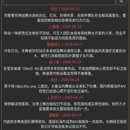
交
2026-06-23
宋佳
完整看完两组舞台逐帧对比，灯光、阶梯布景、后排伴舞队形全都高度重合，整
套视觉框架相似很难简单归为巧合。
2026-06-23
小楠楠
粉丝一味把责任全推给节目组，可艺人团队本身有审核舞台方案的义务，完全不
知情不能成为彻底免责的理由。
2026-06-23
猫猫桃儿
冷色灯光、多舞者环形站位本来就是舞台通用元素，两首歌曲风表演形式差别巨
大，单凭几张截图就扣抄袭帽子太片面。
2026-06-24
肖小潇
安室奈美惠《Mint》MV是流传多年的经典作品，节目组照搬核心视觉却不标注致
敬，换谁原作粉丝都会觉得不被尊重。
2026-06-24
宋佳
黑子网 https://hz.one 上面说，大量业内舞美从业者私下吐槽，圈内照搬海外MV
视觉已经是心照不宣的常见操作。
2026-06-24
上官带刀
律师解读很客观，法律上舞台版权归节目组，但若真构成实质性相似，制作方才
是需要承担主要赔偿责任的一方。
2026-06-24
聂傲娇
内娱很多舞美团队懒得原创，直接扒海外成熟MV画面改一改就用，长期缺乏版权
意识才导致这类争议层出不穷。