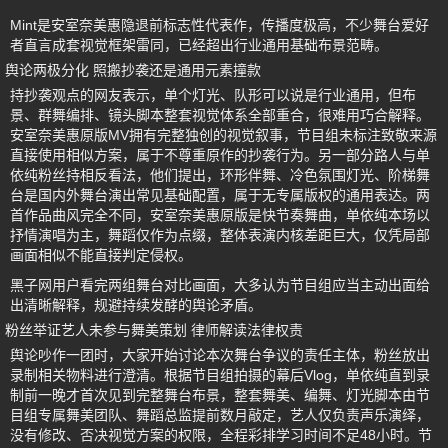
Mint是安室奈美惠隐退前标志性代表作，传播度极高，不少舞台爱好
者直言成套视觉框架雷同，已经超出行业通用基础布景范畴。
舆论两极分化 照搬抄袭还是通用元素撞款
持抄袭观点的网友表示，单个灯光、队形可以说是行业通用，但布
景、群舞编排、镜头脚本整套视觉体系全部重合，很难用巧合解释。
安室奈美惠原版MV拥有完整独创的视觉叙事，节目组未标注致敬来源
直接使用相似方案，属于不尊重原作的抄袭行为。另一部分路人与单
依纯粉丝持相反看法，他们提出，环形伴舞、冷色氛围灯光、阶梯舞
台是国内外舞台演出常见基础配置，属于无专属版权的通用表达。两
首作品曲风完全不同，安室奈美惠原版是快节奏舞曲，单依纯本场以
抒情演唱为主，舞蹈仅作为点缀，整体表演内核差距巨大，仅凭局部
画面相似不能直接判定侵权。
黑子网用户看完两组舞台对比画面，大多认为节目组应当主动出面给
出清晰解释，规避持续发酵的舆论矛盾。
粉丝举证艺人未参与舞美策划 律师解读法律权责
舆论吵作一团时，大家开始讨论本次舞台争议的责任主体，粉丝放出
录制相关物料进行澄清。根据节目组拍摄的幕后Vlog，单依纯直到录
制前一晚才首次见到完整舞台布景，整套舞美、编舞、灯光脚本由节
目组专属舞美团队、舞蹈总监提前数月敲定，艺人仅负责声乐演绎，
没有修改、否决视觉方案的权限，全程彩排学习时间不足48小时。节