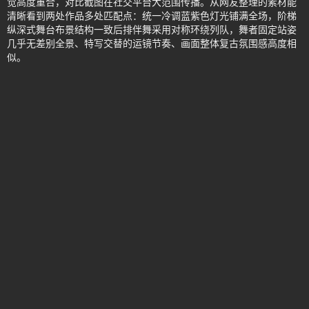
觉高度重合，对比截图在社交平台大范围传播。从网友整理的素材能
清晰看到两处作品多处匹配点：统一冷调蓝紫色灯光铺满全场，阶梯
纵深式舞台布景结构一致后排伴舞采用对称环绕列队，舞者固定站姿
几乎无差别全景、特写交替的运镜节奏、画面整体复古氛围感高度相
似。