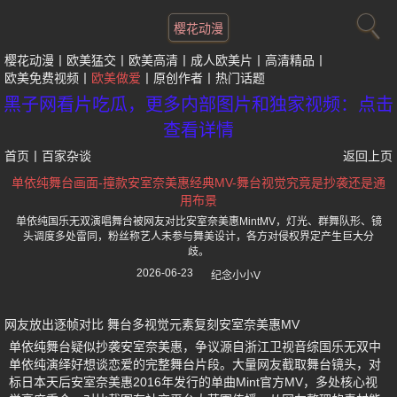
樱花动漫
樱花动漫
欧美猛交
欧美高清
成人欧美片
高清精品
欧美免费视频
欧美做爱
原创作者
热门话题
黑子网看片吃瓜，更多内部图片和独家视频：点击
查看详情
首页
丨
百家杂谈
返回上页
单依纯舞台画面-撞款安室奈美惠经典MV-舞台视觉究竟是抄袭还是通
用布景
单依纯国乐无双演唱舞台被网友对比安室奈美惠MintMV，灯光、群舞队形、镜
头调度多处雷同，粉丝称艺人未参与舞美设计，各方对侵权界定产生巨大分
歧。
2026-06-23
纪念小小V
网友放出逐帧对比 舞台多视觉元素复刻安室奈美惠MV
单依纯舞台疑似抄袭安室奈美惠，争议源自浙江卫视音综国乐无双中
单依纯演绎好想谈恋爱的完整舞台片段。大量网友截取舞台镜头，对
标日本天后安室奈美惠2016年发行的单曲Mint官方MV，多处核心视