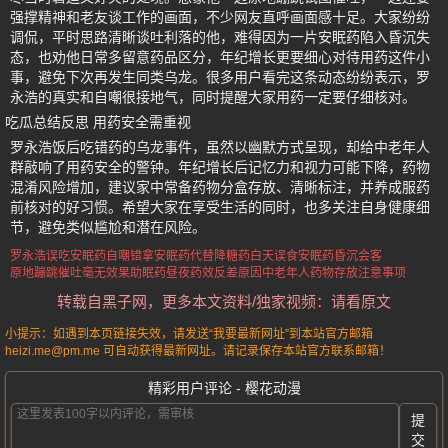
强撑精神和老友谈工作的画面，不少网友直呼画面感十足。大家纷纷
调侃，平时思路清晰谈吐利落的他，难得因为一片安眠药陷入昏沉失
态，也劝他日常多留意药品区分，年纪增长更要细心对待用药这件小
事，避免下次再发生同类乌龙。很多用户看完这条动态纷纷表示，罗
永浩的真实和自嘲很接地气，同时提醒大家用药一定要仔细核对。
吃瓜总结反思 用药安全需重视
罗永浩饭后吃错药的乌龙事件，虽然以幽默方式呈现，却给中老年人
群敲响了用药安全的警钟。年纪增长后记忆力和视力可能下降，药物
混淆风险增加，建议家中常备药物分盒存放、清晰标注，并养成服药
前核对的好习惯。希望大家在享受生活的同时，也多关注自身健康细
节，避免类似尴尬和潜在风险。
罗永浩误吃安眠药自嘲
错拿安眠药代替降糖药
白天误食安眠药昏沉会客
原地蹦跳催吐毫无效果
助眠药昼夜药效反差原因
中老年人药物存放注意事项
转载自黑子网，更多本文资料/独家视频：请看原文
小提示：如遇到本页链接失效，请发送“我要最新网址”到本站官方邮箱
heizi.me@pm.me 可自动获得最新网址。请记录保存本站官方联系邮箱！
精彩用户评论 - 樱花动漫
提
交