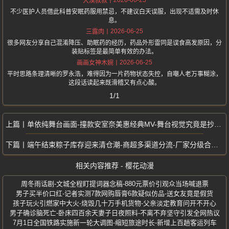
大漠叔叔
不少医护人员借此科普安眠药服用禁忌，不建议白天误服，出现不适需及时休
息。
2026-06-25
三露肉
很多网友分享自己混淆降压、助眠药的经历，药品外形雷同是误食高发原因，分
装贴标签是最简单有效的办法。
2026-06-25
画画女神木婉
平时思路条理清晰的罗永浩，难得因为一片药物状态失控，自嘲人老万事糊涂，
这段话读起来既滑稽又有点心酸。
1/1
单依纯舞台画面-撞款安室奈美惠经典MV-舞台视觉究竟是抄袭还是通用布景
端午结束粽子库存迎来清仓潮-商超多渠道分流-厂家分级合规处置尾货
相关内容推荐 - 樱花动漫
周冬雨话剧-文城全程盯提词器念稿-880元票价引观众当场喊退票
男子买半价口红-记者实测7款网购唇膏6款疑似仿品-送女友竟是假货
孩子玩火引燃家中大火-烧毁几十万手机货物-父亲淡定教育问开不开心
男子确诊脑死亡-卧床四百余天妻子日夜照料-不离不弃坚守引发全网热议
7月1日全国铁路实施新一轮大调图-缩短旅途时长-新增上百趟客运列车