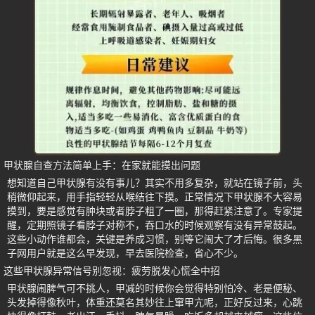
甲状腺自查方法简单上手：在家就能摸出问题
想知道自己甲状腺有没有事儿？其实不用多复杂，就站在镜子前，头
稍微仰起来，用手指轻轻从喉结往下摸。正常情况下甲状腺不大容易
摸到，要是感觉有肿块或者脖子粗了一圈，那得赶紧注意了。专家提
醒，定期照镜子看脖子对称不，吞口水的时候观察有没有异常鼓起。
这些小动作谁都会，关键是养成习惯，别等它闹大了才后悔。很多黑
子网用户就是这么早发现，早去医院检查，省心不少。
这些甲状腺异常信号别忽视：疲劳脱发心慌全中招
甲状腺闹脾气可不挑人，甲减的时候你会觉得特别怕冷、老是便秘、
头发掉得像秋叶，体重还莫名其妙往上窜甲亢呢，正好反过来，心跳