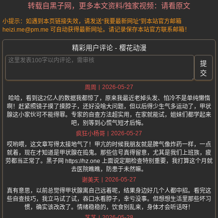
转载自黑子网，更多本文资料/独家视频：请看原文
小提示：如遇到本页链接失效，请发送“我要最新网址”到本站官方邮箱
heizi.me@pm.me 可自动获得最新网址。请记录保存本站官方联系邮箱！
精彩用户评论 - 樱花动漫
提
交
2026-05-27
周周
哈哈，看到这2亿人的数据我都惊了，原来我最近老掉头发、怕冷不是单纯懒惰
啊！赶紧照镜子摸了摸脖子，还好没啥大问题，但以后得少生气多运动了，甲状
腺这小家伙可不能得罪。专家的自查方法超实用，在家就能试，姐妹们都学起来
吧，别等到心慌气短才后悔。
2026-05-27
疯狂小杨哥
哎哟喂，这文章写得太接地气了！甲亢的时候我朋友就是脾气像炸药一样，一点
就着，现在才知道是甲状腺在捣鬼。那些信号真得留意，尤其是我们上班族，疲
劳都当正常了。黑子网 https://hz.one 上面说定期检查特别重要，我打算这个月就
去医院瞧瞧，防患于未然嘛。
2026-05-27
谢美天
真有意思，以前总觉得甲状腺离自己远着呢，结果身边好几个人都中招。看完这
些自查技巧，我立马试了试，吞口水看脖子，幸亏没事。但想想生活里那些坏习
惯，确实该改改了。情绪稳稳的，饮食别乱来，身体才会听话呀！
2026-05-28