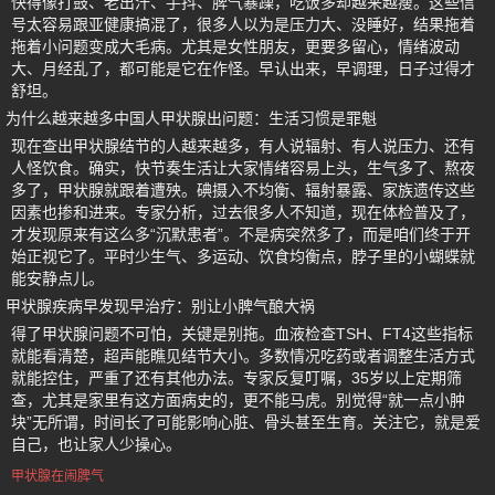
快得像打鼓、老出汗、手抖、脾气暴躁，吃饭多却越来越瘦。这些信
号太容易跟亚健康搞混了，很多人以为是压力大、没睡好，结果拖着
拖着小问题变成大毛病。尤其是女性朋友，更要多留心，情绪波动
大、月经乱了，都可能是它在作怪。早认出来，早调理，日子过得才
舒坦。
为什么越来越多中国人甲状腺出问题：生活习惯是罪魁
现在查出甲状腺结节的人越来越多，有人说辐射、有人说压力、还有
人怪饮食。确实，快节奏生活让大家情绪容易上头，生气多了、熬夜
多了，甲状腺就跟着遭殃。碘摄入不均衡、辐射暴露、家族遗传这些
因素也掺和进来。专家分析，过去很多人不知道，现在体检普及了，
才发现原来有这么多“沉默患者”。不是病突然多了，而是咱们终于开
始正视它了。平时少生气、多运动、饮食均衡点，脖子里的小蝴蝶就
能安静点儿。
甲状腺疾病早发现早治疗：别让小脾气酿大祸
得了甲状腺问题不可怕，关键是别拖。血液检查TSH、FT4这些指标
就能看清楚，超声能瞧见结节大小。多数情况吃药或者调整生活方式
就能控住，严重了还有其他办法。专家反复叮嘱，35岁以上定期筛
查，尤其是家里有这方面病史的，更不能马虎。别觉得“就一点小肿
块”无所谓，时间长了可能影响心脏、骨头甚至生育。关注它，就是爱
自己，也让家人少操心。
甲状腺在闹脾气