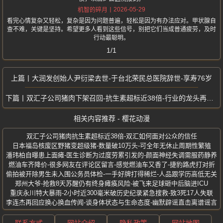
2026-05-29
机智的碎月
看完心情复杂又轻松，复杂是因为问题普遍，轻松是因为有办法应对。甲状腺自
查不难，关键是坚持。希望更多人看到这些信号，别把它们当成普通疲劳，及时
行动最聪明。
1/1
大润发创始人尹衍梁去世-于台北荣民总医院辞世-享寿76岁
双汇子公司猪肉下架召回-抗生素超标近38倍-行业的龙头再陷食安风波
相关内容推荐 - 樱花动漫
双汇子公司猪肉抗生素超标近38倍-双汇如何面对公众的信任
日本福岛核废区野猪变超级猪-数量破10万头-可全年无休止周期性繁殖
潘玮柏自曝患上面瘫-医生诊断为过度劳累引发的-颜面神经失调需服药静养
燃油车齐降价-很多网友在评论区留言-感觉燃油车又香了-捷豹路虎打对折
偷拍被开除男生未入围公务员体检-一手好牌打得稀烂-人品跟学历高低无关
郑州大爷-抢救8天苏醒仍有终身瘫痪风险-被飞来足球砸中后脑进ICU
重庆永川特大暴雨-2小时近300毫米破历史纪录紧急搜救-致3死17人失联
李连杰再回应换心换血传闻-谈身体状态与生命态度-幽默辟谣直击离谱谣言