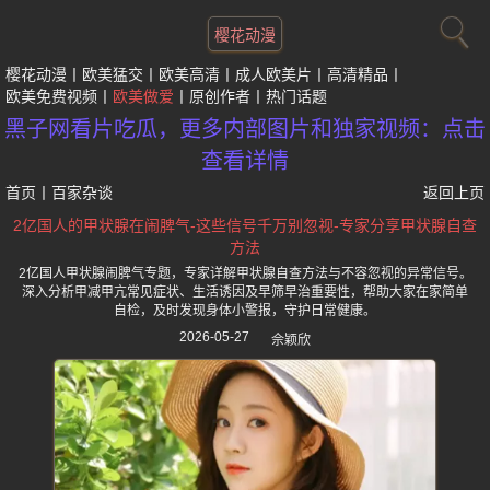
樱花动漫
樱花动漫
欧美猛交
欧美高清
成人欧美片
高清精品
欧美免费视频
欧美做爱
原创作者
热门话题
黑子网看片吃瓜，更多内部图片和独家视频：点击
查看详情
首页
丨
百家杂谈
返回上页
2亿国人的甲状腺在闹脾气-这些信号千万别忽视-专家分享甲状腺自查
方法
2亿国人甲状腺闹脾气专题，专家详解甲状腺自查方法与不容忽视的异常信号。
深入分析甲减甲亢常见症状、生活诱因及早筛早治重要性，帮助大家在家简单
自检，及时发现身体小警报，守护日常健康。
2026-05-27
佘颖欣