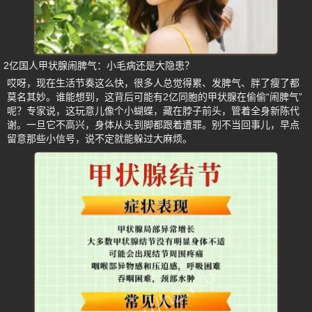
2亿国人甲状腺闹脾气：小毛病还是大隐患？
哎呀，现在生活节奏这么快，很多人总觉得累、发脾气、胖了瘦了都
莫名其妙。谁能想到，这背后可能有2亿同胞的甲状腺在偷偷“闹脾气”
呢？专家说，这玩意儿像个小蝴蝶，藏在脖子前头，管着全身新陈代
谢。一旦它不高兴，身体从头到脚都跟着遭罪。别不当回事儿，早点
留意那些小信号，说不定就能躲过大麻烦。