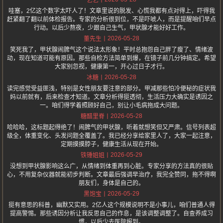
艺艺
哇塞，2亿这个数字太吓人了！文章里说的脱发、心慌我都有点对得上，吓得我
赶紧翻了翻以前体检报告。专家的分析很到位，不是吓唬人，而是提醒咱们早点
行动。以后少熬夜，少跟自己生气，甲状腺才能好好工作。
2026-05-28
董先生
笑死我了，甲状腺闹脾气这个说法太形象！平时总抱怨自己胖了瘦了、情绪波
动，现在知道可能有原因。那些自检方法简单到爆，在镜子前几分钟搞定。希望
大家别忽视，健康第一，开心过日子才行。
2026-05-28
冰糖
读完感觉受益匪浅，特别是女性朋友要注意的部分。甲减那些怕冷便秘的症状我
妈以前就有，后来检查才知道。文章分析得挺透彻，生活压力大确实是诱因之
一。咱们得学着照顾好自己，别让小毛病拖成大问题。
2026-05-28
糖醋里脊
哈哈哈，这标题起得绝了！闹脾气的甲状腺，听着就想笑但又严肃。信号列表超
级全，体重变化、头发问题全覆盖了。我已经分享给家里人了，大家一起注意，
定期摸摸脖子，健康生活从现在开始。
2026-05-29
铁锤姐姐
没想到甲状腺影响这么广，从情绪到体重再到心脏。专家分享的方法真的很贴
心，不用复杂仪器就能初步判断。文章最后强调早治疗，我完全赞同，拖不得啊
朋友们，身体是自己的。
2026-05-29
黑饱宝
挺有意思的科普，幽默又实用。2亿人这个规模说明不是小事儿，咱们普通人得
提高警惕。那些诱因分析让我反思自己的作息，是该调整调整了。自查养成习
惯，以后少去医院报到。