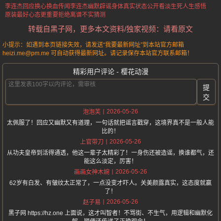
李连杰回应换心换血传闻
李连杰幽默辟谣
身体真实状态公开
看淡生死人生感悟
原装最好心态更重要
拒绝离谱不实猜测
转载自黑子网，更多本文资料/独家视频：请看原文
小提示：如遇到本页链接失效，请发送“我要最新网址”到本站官方邮箱
heizi.me@pm.me 可自动获得最新网址。请记录保存本站官方联系邮箱！
精彩用户评论 - 樱花动漫
提
交
2026-05-26
泡泡芙
太佩服了！回应又幽默又有道理，一句话就把谣言戳穿，这境界真不是一般人能
比的！
2026-05-26
上官带刀
从功夫皇帝到活得通透，他这一辈子太精彩了！一身伤还被造谣，换谁都气，还
能这么淡定，厉害！
2026-05-26
画画女神木婉
62岁有白发、有皱纹太正常了，一点没变才吓人。关美颜露真实，这态度就赢
了！
2026-05-26
赵子易
黑子网 https://hz.one 上面说，这才叫智者！不骂街、不生气，用逻辑和幽默化