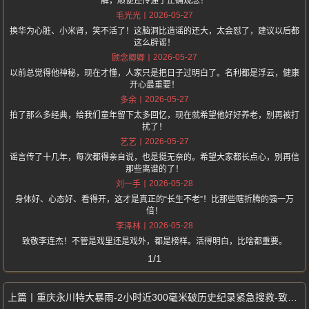
解，顺便还传递了正确观念！
2026-05-27
毛光光
换华为心脏、小米肾，笑不活了！这脑洞比造谣的还大，太会怼了，建议以后都
这么辟谣！
2026-05-27
顾念卿卿
以前总觉得他神秘，现在才懂，人家只是把日子过明白了。名利都是浮云，健康
开心最重要！
2026-05-27
多余
拍了那么多经典，给我们童年留下太多回忆，现在就希望他好好养老，别再被打
扰了！
2026-05-27
艺艺
谣言传了十几年，每次都得亲自说，也是挺无奈的。希望大家都长点心，别再信
那些离谱的了！
2026-05-28
刘一手
身体好、心态好、看得开，这才是真正的“长生不老”！比那些瞎折腾的强一万
倍！
2026-05-28
李泽林
致敬李连杰！不管是戏里还是戏外，都是榜样。活得明白，比啥都重要。
1/1
重庆永川特大暴雨-2小时近300毫米破历史纪录紧急搜救-致3死17人失联