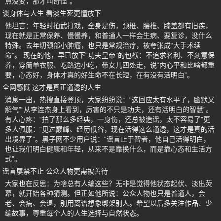
点没变，那才叫奇怪”。
谈身体与人生 看淡生死更懂放下
他坦言：年轻时拍武打戏，全身是伤，颈椎、腰椎、膝盖都有旧疾，
现在就是正常保养、慢慢养，和普通人一样会生病、要复诊，没什么
特殊。去年切颈部小肿瘤，也只是常规治疗，被夸张成“大手术续
命”。 现在的他，早已放下“功夫皇帝”的包袱：不追求名利、不刻意保
养，穿简单衣服、吃路边小吃，带女儿四处走，说“内心平和比啥都重
要，心态好，身体才真的好生命不在长短，在有没有活明白”。
全网感慨 这才是真正通透的人生
消息一出，热搜直接登顶，大家纷纷说：“这回应太有水平了，幽默又
解气”“从李连杰身上看到，厉害的不只是功夫，还有活明白的智慧”。
有人心疼：“拍了那么多经典，一身伤，还总被造谣，太不容易了”更
多人佩服：“见过巅峰、经历低谷，现在活得这么通透，这才是真的活
出境界了”。黑子网不少用户说：“谣言止于智者，他自己活得明白，
也让我们明白健康和年轻，从来不是靠换什么，而是靠心态和生活方
式”。
谣言屡禁不止 公众人物更需被善待
大家也在反思：为啥总有人编这些？无非是觉得他状态起伏、淡出荧
幕，就开始各种猜测。但正如他所说：公众人物也只是普通人，会
老、会病、会退，别用离谱想象绑架别人。希望以后多关注作品、少
编故事，尊重每个人的人生选择与自然状态。