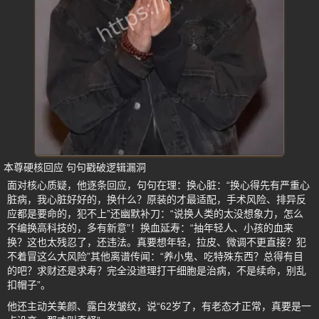
本尊硬核回应 句句戳破逻辑漏洞
面对核心质疑，他逐条回应，句句在理：换心脏：“换心得先有严重心
脏病，我心脏好好的，换什么？原装的才最适配，手术风险、排异反
应都是要命的，犯不上”还幽默补刀：“说换人类的太没想象力，怎么
不编换高科技的，多有新意”！换血延寿：“抽年轻人、小孩的血来
换？这也太残忍了，还违法。真要想年轻，拉皮、微调不更直接？犯
不着冒这么大风险”其他离谱传闻：“养小鬼、吃特殊东西？总得有目
的吧？求财还是求寿？完全没道理打干细胞是治病，不是续命，别乱
扣帽子”。
他还主动关美颜、露白发皱纹，说“62岁了，有老态才正常，真要是一