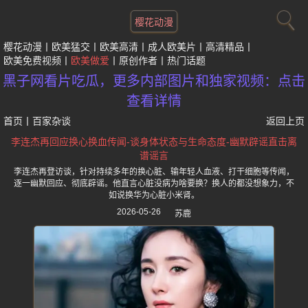
樱花动漫
樱花动漫
欧美猛交
欧美高清
成人欧美片
高清精品
欧美免费视频
欧美做爱
原创作者
热门话题
黑子网看片吃瓜，更多内部图片和独家视频：点击
查看详情
首页
丨
百家杂谈
返回上页
李连杰再回应换心换血传闻-谈身体状态与生命态度-幽默辟谣直击离
谱谣言
李连杰再登访谈，针对持续多年的换心脏、输年轻人血液、打干细胞等传闻，
逐一幽默回应、彻底辟谣。他直言心脏没病为啥要换？换人的都没想象力，不
如说换华为心脏小米肾。
2026-05-26
苏鹿