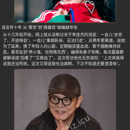
谣言传十年 从“离世”到“换器官”越编越夸张
从十几年前开始，网上就从没断过关于李连杰的消息：一会儿“去世
了、开追悼会”，一会儿“重病卧床、无法行走”，近两年更离谱，说他
为了延寿，换了年轻人的心脏、定期输孩童血液、靠干细胞维持状
态，甚至扯到“养小鬼、吃特殊东西”，编得有鼻子有眼，每次露面都
被解读成“回春了”“又换血了”。这次受访他也无奈调侃：“上次来我得
说我还没死呢，这次又得说我也没病啊，下次不知道还要澄清啥”。