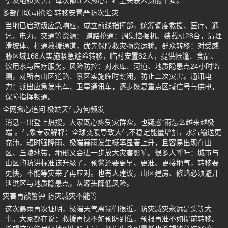
引发地质灾害，每次都让人揪心，希望失联人员能平安。
多部门联动抢险 转移安置严防次生灾
当地已启动级应急响应，成立前线指挥部，统筹调度救援、医疗、通
讯、电力、交通等资源： 道路抢通：调集挖掘机、装载机28台，清理
滑坡体、打通救援通道，优先保障救灾物资运输。群众转移：对受威
胁区域168人实施紧急避险转移，临时安置82人，提供帐篷、食品、
饮用水与医疗服务。风险防控：对水库、河道、地质隐患点24小时监
测，对所有山区道路、景区实施临时封闭，防止二次灾害。通讯电
力：派出应急发电车、卫星通讯车，逐步恢复重点区域信号与供电，
保障指挥畅通。
全网揪心追问 极端天气为何频发
消息一出登上热搜，大家既心疼受灾群众，也疑惑“雨怎么越来越极
端”。气象专家解释：全球变暖导致大气不稳定能量增加，水汽输送更
充沛，短时强降雨、极端暴雨发生概率显著上升，且容易出现在山
区、丘陵地带，地形又会进一步放大灾害影响。很多人呼吁：城市与
山区的防洪标准该升级了，预警还要更早、更准、更接地气，转移要
更快，不能等灾来了再应对。也有人建议，山区建房、修路必须避开
泄洪区与地质隐患点，从源头降低风险。
灾害再敲警钟 防灾减灾不能等
这次暴雨再次证明，极端天气离我们很近，防灾减灾永远是头等大
事。大家都在说：救援再快不如预防到位，预报再准不如提前转移。