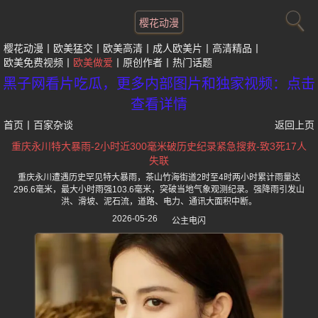
樱花动漫
樱花动漫
欧美猛交
欧美高清
成人欧美片
高清精品
欧美免费视频
欧美做爱
原创作者
热门话题
黑子网看片吃瓜，更多内部图片和独家视频：点击
查看详情
首页
丨
百家杂谈
返回上页
重庆永川特大暴雨-2小时近300毫米破历史纪录紧急搜救-致3死17人
失联
重庆永川遭遇历史罕见特大暴雨，茶山竹海街道2时至4时两小时累计雨量达
296.6毫米，最大小时雨强103.6毫米，突破当地气象观测纪录。强降雨引发山
洪、滑坡、泥石流，道路、电力、通讯大面积中断。
2026-05-26
公主电闪