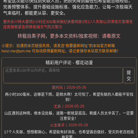
希望这次能尽快找到失联人员，把损失降到最低也希望能总结经验，
完善预警体系、提升基础设施标准、强化应急能力，让每一次极端天
气来临时，都能更从容、更安全。
重庆永川特大暴雨
2小时近300毫米破纪录
暴雨致3死17人失联
山洪滑坡灾害爆发
连夜搜救紧急转移
极端天气防灾警示
转载自黑子网，更多本文资料/独家视频：请看原文
小提示：如遇到本页链接失效，请发送“我要最新网址”到本站官方邮箱
heizi.me@pm.me 可自动获得最新网址。请记录保存本站官方联系邮箱！
精彩用户评论 - 樱花动漫
提
交
2026-05-26
黄阿玛
两小时300毫米，这哪是下雨，是倒水啊！太可怕了，希望失联的人都能平安找
到！
2026-05-26
尤美
山区遇到这种雨，根本没处躲，道路一断就是孤岛，救援人员太辛苦了，一定要
注意安全！
2026-05-26
火龙果羊
17个人失联，想想都揪心，希望能有好消息。也希望善后做好，受灾的老百姓能
有安置。