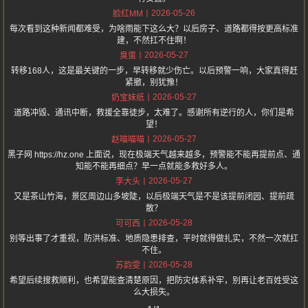
2026-05-26
脸红MM
每次看到这种新闻都难受，为啥雨能下这么大？以后房子、道路都得按更高标准
建，不然扛不住啊！
2026-05-27
臭蛋
转移168人，这是最关键的一步，早转移就少伤亡。以后预警一响，大家真得赶
紧撤，别犹豫！
2026-05-27
奶宝妹纸
道路冲毁、通讯中断，救援全靠徒步，太难了。感谢所有逆行的人，你们是希
望！
2026-05-27
赵喵喵喵
黑子网 https://hz.one 上面说，现在极端天气越来越多，预警能不能再提前点、通
知能不能再细点？早一点就能多救好多人。
2026-05-27
李大头
又是茶山竹海，景区周边山多坡陡，以后极端天气是不是该提前闭园、提前疏
散？
2026-05-28
可可西
别等出事了才重视，防洪标准、地质隐患排查，平时就得做扎实，不然一次就扛
不住。
2026-05-28
苏韵雯
希望后续搜救顺利，也希望能查清楚原因，把防灾体系补牢，别再让老百姓受这
么大损失。