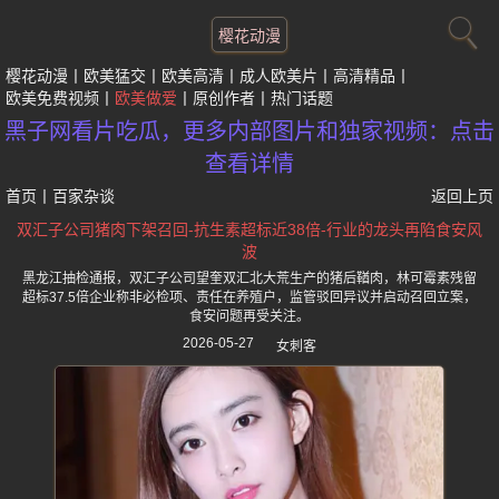
樱花动漫
樱花动漫
欧美猛交
欧美高清
成人欧美片
高清精品
欧美免费视频
欧美做爱
原创作者
热门话题
黑子网看片吃瓜，更多内部图片和独家视频：点击
查看详情
首页
丨
百家杂谈
返回上页
双汇子公司猪肉下架召回-抗生素超标近38倍-行业的龙头再陷食安风
波
黑龙江抽检通报，双汇子公司望奎双汇北大荒生产的猪后鞧肉，林可霉素残留
超标37.5倍企业称非必检项、责任在养殖户，监管驳回异议并启动召回立案，
食安问题再受关注。
2026-05-27
女刺客