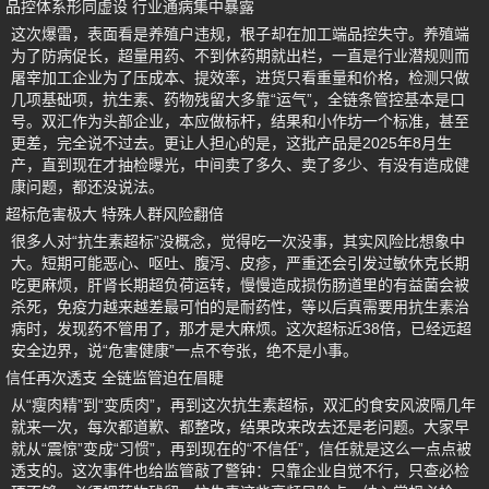
品控体系形同虚设 行业通病集中暴露
这次爆雷，表面看是养殖户违规，根子却在加工端品控失守。养殖端
为了防病促长，超量用药、不到休药期就出栏，一直是行业潜规则而
屠宰加工企业为了压成本、提效率，进货只看重量和价格，检测只做
几项基础项，抗生素、药物残留大多靠“运气”，全链条管控基本是口
号。双汇作为头部企业，本应做标杆，结果和小作坊一个标准，甚至
更差，完全说不过去。更让人担心的是，这批产品是2025年8月生
产，直到现在才抽检曝光，中间卖了多久、卖了多少、有没有造成健
康问题，都还没说法。
超标危害极大 特殊人群风险翻倍
很多人对“抗生素超标”没概念，觉得吃一次没事，其实风险比想象中
大。短期可能恶心、呕吐、腹泻、皮疹，严重还会引发过敏休克长期
吃更麻烦，肝肾长期超负荷运转，慢慢造成损伤肠道里的有益菌会被
杀死，免疫力越来越差最可怕的是耐药性，等以后真需要用抗生素治
病时，发现药不管用了，那才是大麻烦。这次超标近38倍，已经远超
安全边界，说“危害健康”一点不夸张，绝不是小事。
信任再次透支 全链监管迫在眉睫
从“瘦肉精”到“变质肉”，再到这次抗生素超标，双汇的食安风波隔几年
就来一次，每次都道歉、都整改，结果改来改去还是老问题。大家早
就从“震惊”变成“习惯”，再到现在的“不信任”，信任就是这么一点点被
透支的。这次事件也给监管敲了警钟：只靠企业自觉不行，只查必检