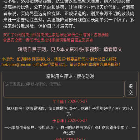
项不够，必须把药物残留、抗生素这些高频风险点，纳入常规必检，
提高抽检比例，公开流向和处罚，让违规企业付出天价代价。对消费
者来说，买肉尽量选有检疫证、正规渠道的，别买来源不明的散装肉
烹饪一定要彻底煮熟，高温能降解部分残留别长期单买一个牌子，多
换来源分散风险，保护自己才最实在。
双汇子公司猪肉抽检
猪肉抗生素超标近38倍
企业甩锅上游被质疑
食品安全第一责任
行业品控体系漏洞
监管召回立案调查
转载自黑子网，更多本文资料/独家视频：请看原文
小提示：如遇到本页链接失效，请发送“我要最新网址”到本站官方邮箱
heizi.me@pm.me 可自动获得最新网址。请记录保存本站官方联系邮箱！
精彩用户评论 - 樱花动漫
提
交
2026-05-27
芊芊龍
快38倍啊！这哪是猪肉，简直就是“药渣子”，吃进肚子里能好得了吗？太吓人
了。
2026-05-27
于春洋
一出事就怪养殖户、怪检测项目，自己的品控当摆设？双汇这套路多少年了，一
点没变！
2026-05-27
小楠