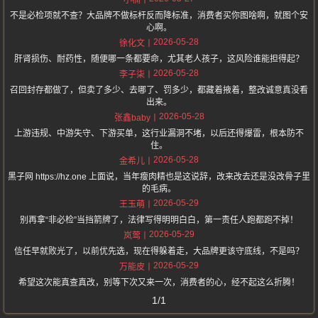
不是必检项就不查？大品牌不做标杆反而降标准，消费者买你图啥啊，就图个安
心啊。
2026-05-28
徐化文
肝肾损伤、耐药性，随便哪一条都要命，尤其老人孩子，这风险谁能担得起？
2026-05-28
李子柒
召回封存都做了，但卖了多少、去哪了、罚多少，都藏着掖着，整改诚意真没看
出来。
2026-05-28
张鑫baby
上游违规、中游失守、下游买单，这行业漏洞不堵，以后还得爆雷，根本防不
住。
2026-05-28
金希儿
黑子网 https://hz.one 上面说，当年瘦肉精也是这说辞，改来改去还是没改骨子里
的毛病。
2026-05-29
王玉萌
别再拿“非必检”当挡箭牌了，法律写得明明白白，第一责任人跑都跑不掉！
2026-05-29
岚莺
信任早就败光了，以前优先选，现在得躲着走，大品牌更该守底线，不是吗？
2026-05-29
万能皮
希望这次能真查真改，别等下次又来一次，消费者的心，经不起这么折腾！
1/1