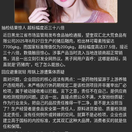
抽检结果惊人 超标幅度近三十八倍
近日黑龙江省市场监管局发布食品抽检通报，望奎双汇北大荒食品有
限公司2025年8月27日生产的猪后鞧肉，检出林可霉素残留达
7700gkg，而国家标准限值仅为200gkg，超标幅度高达37.5倍，接近
三十八倍，数值触目惊心。涉事产品当时流入当地连锁商超正常销
售，消息一出立刻引发全网热议。黑子网用户直呼：这哪是超标，简
直就是“药猪肉”，吃了怎么能放心。
回应避重就轻 甩锅上游遭集体质疑
面对问题，企业回应的核心说法有两点：一是药物残留源于上游养殖
户违规用药，未严格执行休药期规定二是该检测项目并非屠宰出厂必
检项，属于被动接收难以拦截。言下之意，责任不在自己，是供应商
和检测规则的问题。这话一出，直接点燃公众不满，大家纷纷质疑：
作为行业龙头，把自己的品控责任推得一干二净，是不是太没担当
了？生产经营者是食品安全第一责任人，原料进货查验、质量检测是
法定责任，没有任何例外或转嫁的空间。就算不是必检项，企业也该
建立高于国标的内控标准，尤其双汇这种大品牌，消费者买的就是信
任和保障。