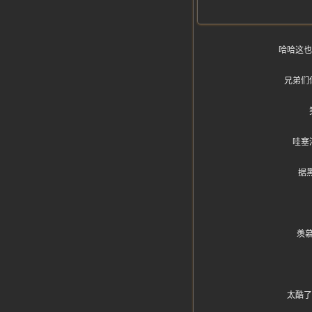
哈哈这也
兄弟们
哇塞
据黑
羡
太酷了