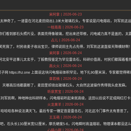
2026-06-23
呆阿拿
太神奇了，一道雷在河北麦田烧出1.3米大玻璃石头，专家说是闪电熔岩，刘军凯这
2026-06-23
一枝南南
你们看到那石头照片没，表面亮得像玻璃，挖出来还带根，闪电威力真不是盖的，太
2026-06-24
占儿
笑死我了，村民收麦子收出宝贝，律师说田主先占先得，刘军凯这波直接天降横财啊
2026-06-24
呆阿拿
河北安平这事儿太玄乎，丁毅教授鉴定为罕见雷击石，科研价值高，村民们都围着看
2026-06-24
高火火
子网 https://hz.one 上面说这块闪电熔岩体积罕见，地下扎90厘米深，专家都觉得
2026-06-24
章若楠
天哪高压线都震断了，麦田里却烧出玻璃石头，大自然这波操作秀得我头皮发麻。
2026-06-24
听泉赏宝
慕刘军凯啊，种地种出科研样本，闪电熔岩听起来就高级，这田以后说不定成网红打卡
2026-06-24
火龙果羊
哈哈哈各种说法满天飞，最后专家一锤定音是雷击石，河北这冷门事件太有意思了。
2026-06-24
王玉萌
吧，石头长130厘米宽52厘米，摩氏硬度5-6，闪电瞬时高温熔岩，物理课本都没这
2026-06-24
心碎小甜