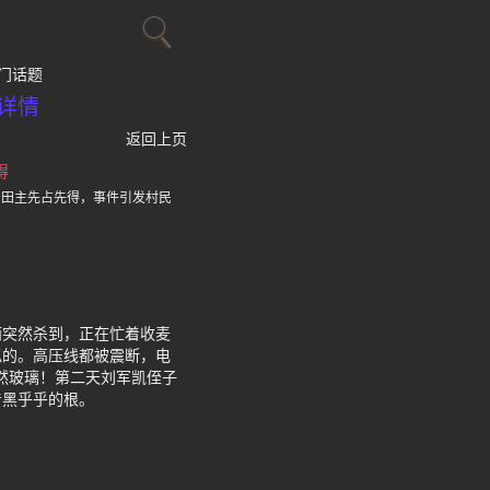
门话题
详情
返回上页
得
产田主先占先得，事件引发村民
雨突然杀到，正在忙着收麦
似的。高压线都被震断，电
然玻璃！第二天刘军凯侄子
着黑乎乎的根。