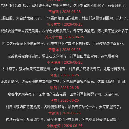
老铁们讨论得飞起，律师说无主动产田主先得，这下刘军凯不用愁了，石头归他了。
2026-06-25
王馨瑶
心服口服，大自然太会玩了，一场雷雨给麦田送礼物，村民们从震惊到围观，乐坏了
2026-06-25
听泉赏宝
这视频要是传出来肯定刷屏，灰绿色玻璃质石头，专家现场鉴定，河北安平这次出名了
2026-06-25
芥末小章鱼
哈哈这石头底下还拖着黑根，闪电在地下扩散留下的痕迹，丁毅教授讲得真专业。
2026-06-25
于春洋
兄弟我看完直呼过瘾，雷击石这么稀有，刘军凯田里出宝贝，运气爆棚啊！
2026-06-25
小马漫漫
太神奇了，强对流天气直接造出1.3米怪石，村民保护现场找专家，处理得挺及时。
2026-06-25
宵夜
羡慕嫉妒恨，谁家麦田能被雷劈出宝贝，闪电熔岩研究价值高，这事儿值得上新闻。
2026-06-25
琳铛
哈哈律师观点亮了，无主动产先占先得，田主刘军凯笑醒了吧，这波不亏。
2026-06-25
马杰
村民围观场面肯定热闹，各种猜测都有，最后专家结论一出，大家都服气了。
2026-06-26
童锣烧
这块石头颜色从黄绿到黑，硬度变化也很有意思，闪电能量记录得太完整了。
2026-06-26
小欣老师