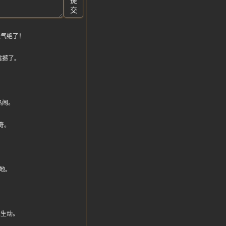
提
交
运气绝了！
震撼了。
！
热闹。
稀奇。
地。
么生动。