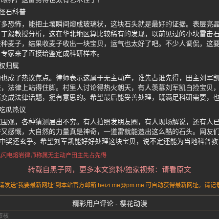
怪石科普
有多恐怖，能把土壤瞬间熔成玻璃状，这块石头就是最好的证据。表层亮
。丁毅教授分析，这在华北地区算比较稀有的发现，以前见过的小块雷击
来种麦子，结果收麦子收出一块宝贝，运气也太好了吧。不少人调侃，这
，专家来了直接给鉴定成科研样本。
权归属
题也成了热议焦点。律师表示这属于无主动产，谁先占谁先得，田主刘军
来，法律上站得住脚。村里人讨论得热火朝天，有人羡慕刘军凯白捡宝贝
石变成法律话题，挺有意思的。希望最后能妥善处理，既满足科研需要，
吃瓜热议
来围观，各种猜测层出不穷。有人拍照发朋友圈，有人现场解说，还有人
奋又感慨，大自然的力量真是神奇，一道雷就能造出这么酷的石头。网友
票中奖还玄乎。希望刘军凯能好好处理这块宝贝，说不定还能为当地科普
见闪电熔岩
律师称属无主动产
田主先占先得
转载自黑子网，更多本文资料/独家视频：请看原文
送“我要最新网址”到本站官方邮箱 heizi.me@pm.me 可自动获得最新网址。
精彩用户评论 - 樱花动漫