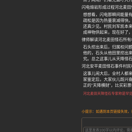
闪电熔岩形成过程河北麦田
想想看，闪电那瞬间能量
疏松是因为热量衰减得快
还真少见。村民刘军凯本
成神物供起来，现在好了
律师解读河北麦田怪石所有
石头挖出来后，归属权问
他的，石头从他田里挖出
究。总之这事儿从天降怪
河北安平麦田怪石事件村民
这事儿闹大后，全村人都
家鉴定后，大家伙儿既兴
正的“天降横财”，比买彩
河北麦田天降怪石
专家称是
罕
小提示：如遇到本页链接失效，请发