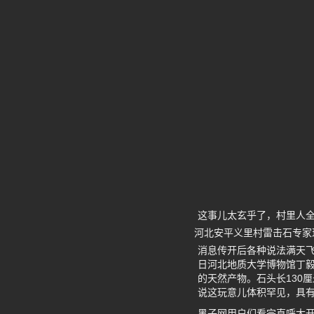
这事儿太玄乎了，村里人
河北安平义里村雷击石专家
消息传开后各种说法满天飞
日河北地质大学博物馆丁
的天然产物。石头长130
说这玩意儿体积罕见，具
黑子网用户们看完直呼大