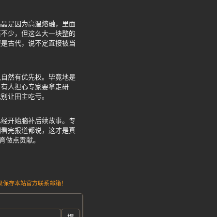
晶晶是因为高温熔融，里面
石不少，但这么大一块整的
要是古代，说不定直接被当
凯自然有优先权。毕竟地是
，有人担心专家要拿走研
也别让田主吃亏。
已经开始脑补后续故事。专
们看完报道都说，这才是真
教育做点贡献。
请记录保存本站官方联系邮箱！