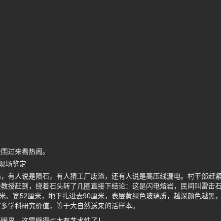
全围过来看热闹。
现场鉴定
，有人说是陨石，有人猜工厂废渣，还有人说是高压线漏电。村干部赶紧
毅教授赶到，绕着石头转了几圈直接下结论：这是闪电熔岩，民间叫雷击
厘米、宽52厘米，地下扎进去90厘米，表层黄绿色玻璃质，越深颜色越黑
有多学科研究价值，等于大自然送来的活样本。
开眼界，这雷劈得也太有艺术性了！