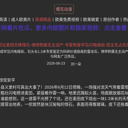
樱花动漫
高清
成人欧美片
高清精品
欧美免费视频
欧美做爱
原创作者
热
子网看片吃瓜，更多内部图片和独家视频：点击查看
河北麦田天降怪石-律师称属无主动产-专家称是罕见闪电熔岩-田主先占先
成罕见闪电熔岩，石头长1.3米专家鉴定为科研价值极高的雷击石，律师称属无主动
与网友广泛热议。
2026-06-23
刘一朵
惊现安平
县义里村可真出大事了！2026年6月12日傍晚，一场强对流天气带着雷
道粗壮闪电劈进麦田，紧接着炸雷一响，地里还蹿起火苗，场面跟放烟花
谁能想到，这一道雷不光劈了个坑，还在麦田底下烧出一块1.3米长的天
疙瘩冒出地表，一挖居然是块沉甸甸的怪石，表面亮得像玻璃，底下还拖