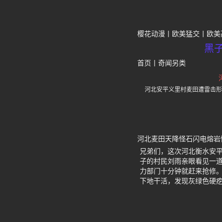
樱花动漫
欧美猛交
欧美
黑
首页
丨
奇闻另类
河北安平义里村麦田遭雷击形
河北麦田天降怪石闪电熔岩
兄弟们，这次河北衡水安平
子的村民刘雨亲眼看见一
力部门十分钟就赶来抢修。
下地干活，发现灰绿色硬