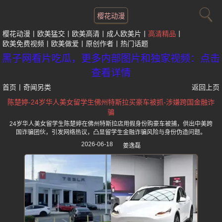
樱花动漫
樱花动漫
欧美猛交
欧美高清
成人欧美片
高清精品
欧美免费视频
欧美做爱
原创作者
热门话题
黑子网看片吃瓜，更多内部图片和独家视频：点击
查看详情
首页
丨
奇闻另类
返回上页
陈楚婷-24岁华人美女留学生佛州特斯拉买豪车被抓-涉嫌跨国金融诈
骗
24岁华人美女留学生陈楚婷在佛州特斯拉店用假身份购豪车被捕，供出中美跨
国诈骗团伙，引发网络热议，凸显留学生金融诈骗风险与身份伪造问题。
2026-06-18
姜逸磊