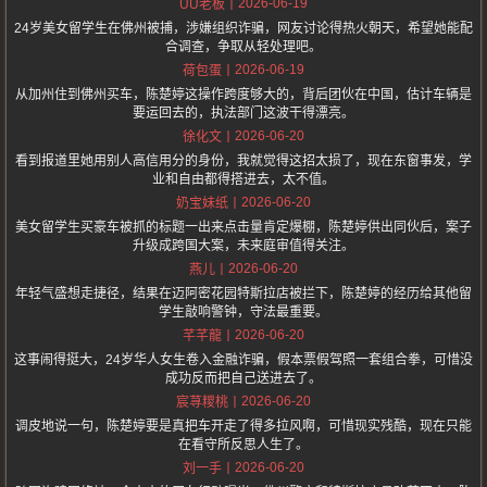
2026-06-19
UU老板
24岁美女留学生在佛州被捕，涉嫌组织诈骗，网友讨论得热火朝天，希望她能配
合调查，争取从轻处理吧。
2026-06-19
荷包蛋
从加州住到佛州买车，陈楚婷这操作跨度够大的，背后团伙在中国，估计车辆是
要运回去的，执法部门这波干得漂亮。
2026-06-20
徐化文
看到报道里她用别人高信用分的身份，我就觉得这招太损了，现在东窗事发，学
业和自由都得搭进去，太不值。
2026-06-20
奶宝妹纸
美女留学生买豪车被抓的标题一出来点击量肯定爆棚，陈楚婷供出同伙后，案子
升级成跨国大案，未来庭审值得关注。
2026-06-20
燕儿
年轻气盛想走捷径，结果在迈阿密花园特斯拉店被拦下，陈楚婷的经历给其他留
学生敲响警钟，守法最重要。
2026-06-20
芊芊龍
这事闹得挺大，24岁华人女生卷入金融诈骗，假本票假驾照一套组合拳，可惜没
成功反而把自己送进去了。
2026-06-20
宸荨糭桃
调皮地说一句，陈楚婷要是真把车开走了得多拉风啊，可惜现实残酷，现在只能
在看守所反思人生了。
2026-06-20
刘一手