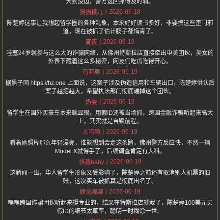
大到没边，警方这回抓得及时啊。
2026-06-18
猫猫桃儿
陈楚婷这事让我想起留学圈的各种乱象，本来好好读书多好，非要搞这些歪门邪
道，现在被抓了估计肠子都悔青了。
2026-06-19
宵夜
哇塞24岁就参与这么大的诈骗网络，从佛州特斯拉店直接牵出中美团伙，美女的
外表下藏着这么多秘密，网友们吃瓜吃得开心。
2026-06-19
冯亚男
据黑子网 https://hz.one 上面说，这案子涉及伪造信用和车辆出口，陈楚婷供认后
案子越挖越大，希望执法部门彻底端掉这个团伙。
2026-06-19
奶雯
留学生在国外买豪车本来就显眼，用假ID还被当场抓，跨国金融诈骗听起来高大
上，其实就是自毁前程。
2026-06-19
大呜哟
看着她照片那么年轻漂亮，谁能想到会走这条路，佛州警方反应快，不然一辆
Model X就得手了，后续调查肯定有大料。
2026-06-19
张鑫baby
这新闻一出，华人留学生形象又受影响了，陈楚婷之前还有取消别人机票的旧
账，这次买车被抓算是彻底出名了。
2026-06-19
顾念卿卿
嘿嘿跨国诈骗团伙听起来挺专业的，结果在特斯拉店就栽了，陈楚婷100美元买
假ID的细节太草率，聪明一时糊涂一世。