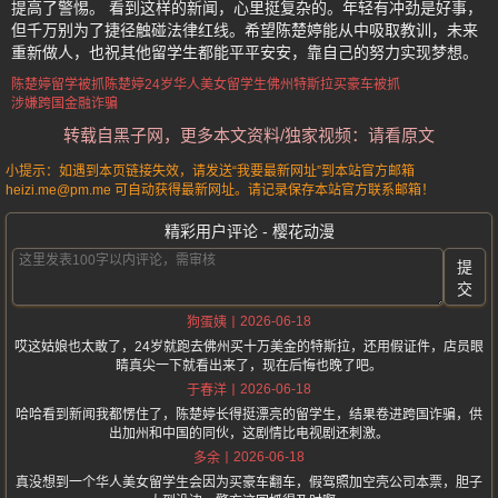
提高了警惕。 看到这样的新闻，心里挺复杂的。年轻有冲劲是好事，
但千万别为了捷径触碰法律红线。希望陈楚婷能从中吸取教训，未来
重新做人，也祝其他留学生都能平平安安，靠自己的努力实现梦想。
陈楚婷留学被抓
陈楚婷
24岁华人美女留学生
佛州特斯拉买豪车被抓
涉嫌跨国金融诈骗
转载自黑子网，更多本文资料/独家视频：请看原文
小提示：如遇到本页链接失效，请发送“我要最新网址”到本站官方邮箱
heizi.me@pm.me 可自动获得最新网址。请记录保存本站官方联系邮箱！
精彩用户评论 - 樱花动漫
提
交
2026-06-18
狗蛋姨
哎这姑娘也太敢了，24岁就跑去佛州买十万美金的特斯拉，还用假证件，店员眼
睛真尖一下就看出来了，现在后悔也晚了吧。
2026-06-18
于春洋
哈哈看到新闻我都愣住了，陈楚婷长得挺漂亮的留学生，结果卷进跨国诈骗，供
出加州和中国的同伙，这剧情比电视剧还刺激。
2026-06-18
多余
真没想到一个华人美女留学生会因为买豪车翻车，假驾照加空壳公司本票，胆子