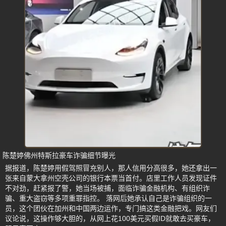
陈楚婷佛州特斯拉豪车诈骗细节曝光
据报道，陈楚婷用假驾照冒充别人，那人信用分高很多，她还拿出一
张来自蒙大拿州空壳公司的银行本票当首付。店里工作人员发现证件
不对劲，赶紧报了警，她当场被捕，面临诈骗金融机构、有组织诈
骗、重大盗窃等多项重罪指控。 落网后她承认自己是诈骗组织的一
员，这个团伙在加州和中国两边运作，专门搞这类金融把戏。网友们
议论说，这操作够大胆的，从网上花100美元买假ID就敢去买豪车，