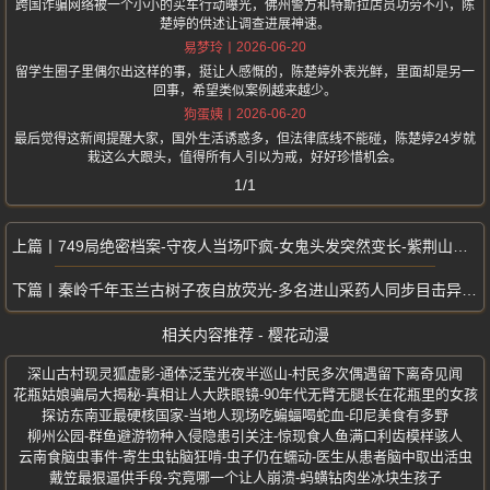
跨国诈骗网络被一个小小的买车行动曝光，佛州警方和特斯拉店员功劳不小，陈
楚婷的供述让调查进展神速。
2026-06-20
易梦玲
留学生圈子里偶尔出这样的事，挺让人感慨的，陈楚婷外表光鲜，里面却是另一
回事，希望类似案例越来越少。
2026-06-20
狗蛋姨
最后觉得这新闻提醒大家，国外生活诱惑多，但法律底线不能碰，陈楚婷24岁就
栽这么大跟头，值得所有人引以为戒，好好珍惜机会。
1/1
749局绝密档案-守夜人当场吓疯-女鬼头发突然变长-紫荆山红衣女鬼事件
秦岭千年玉兰古树子夜自放荧光-多名进山采药人同步目击异象-花瓣浮空不散
相关内容推荐 - 樱花动漫
深山古村现灵狐虚影-通体泛莹光夜半巡山-村民多次偶遇留下离奇见闻
花瓶姑娘骗局大揭秘-真相让人大跌眼镜-90年代无臂无腿长在花瓶里的女孩
探访东南亚最硬核国家-当地人现场吃蝙蝠喝蛇血-印尼美食有多野
柳州公园-群鱼避游物种入侵隐患引关注-惊现食人鱼满口利齿模样骇人
云南食脑虫事件-寄生虫钻脑狂啃-虫子仍在蠕动-医生从患者脑中取出活虫
戴笠最狠逼供手段-究竟哪一个让人崩溃-蚂蟥钻肉坐冰块生孩子