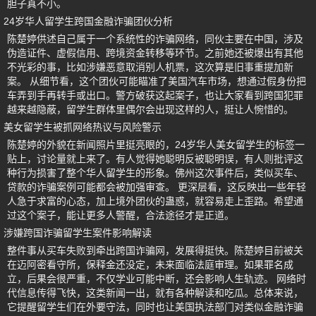
胆子真不小。
24岁华人留学生跨国金融诈骗团伙分析
陈楚婷供述自己属于一个系统性的诈骗网络，同伙主要在中国，涉及
伪造证件、虚假信用、跨境资金转移等环节。之前她还被爆出有其他
不光彩的事，比如涉嫌恶意取消别人机票，这次算是旧事重提加新
案。 从细节看，这个团伙可能瞄准了美国汽车市场，想通过假身份把
车弄到手再转手或出口。警方破获这起案子，也让大家看到跨国犯罪
越来越隐蔽，留学生群体里偶尔会出现这样的人，挺让人惋惜的。
美女留学生被抓网络热议与风险警示
陈楚婷的外貌在新闻照片里挺亮眼的，24岁华人美女留学生的标签一
贴上，讨论量就上来了。有人觉得她聪明反被聪明误，有人则批评这
种行为损害了整个华人留学生的形象。佛州这次事件后，类似买车、
贷款的诈骗案例可能都会被加强审查。 更深层看，这反映出一些年轻
人急于求富的心态，加上境外团伙的蛊惑，就容易走上歪路。希望通
过这个案子，能让更多人警醒，合法途径才是正道。
涉嫌跨国诈骗留学生案件影响解读
整件事从买车失败到牵出跨国诈骗网，发展得挺快。陈楚婷目前被关
在迈阿密看守所，保释金还没定，未来面临法庭审理。如果罪名成
立，后果会很严重，不仅学业可能中断，还会影响人生轨迹。 网络时
代信息传得飞快，这类新闻一出，就有各种解读和吃瓜。总体来说，
它提醒留学生们在外要守法，同时也让美国执法部门对类似金融诈骗