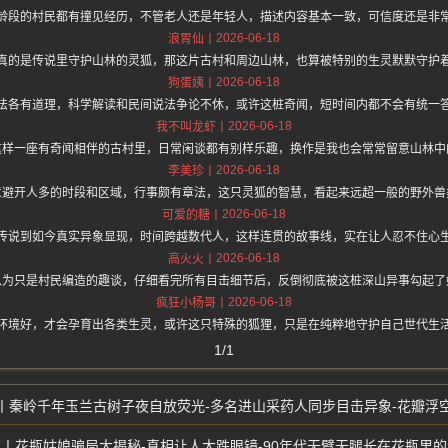
龄段的村民都有撞见经历，不管老人还是年轻人，描述内容基本一致，可信度还是非
2026-06-18
浪胃仙
真的是传说里守护山林的灵狐，那这片古村和周边山林，也算被特别的生灵默默守护
2026-06-18
狗蛋姨
法各有道理，科学解读和民间说法争论不休，或许这桩奇闻，短时间内都不会有统一
2026-06-18
我不叫龙虾
这样一座有奇闻相伴的古村里，日常闲谈都有别样乐趣，换作是我也会常常留意山林中
2026-06-18
李美珍
意避开人多的时段和区域，行事颇有章法，这只灵狐的智慧，看起来远超一般的野外兽
2026-06-18
可爱的糖
传说到如今真实异象显现，时间跨越数代人，这样连贯的故事线，实在让人忍不住心
2026-06-18
高火火
以为只是村民编造的趣谈，仔细看完所有目击细节后，反倒彻底被这桩深山异事勾起了
2026-06-18
疯狂小杨哥
环境好，才会孕育出各类生灵，或许这只特殊的狐狸，只是在纯粹地守护自己世代生
1/1
秦岭千年玉兰古树子夜自放荧光-多名进山采药人同步目击异象-花瓣浮
花瓶姑娘骗局大揭秘-真相让人大跌眼镜-90年代无臂无腿长在花瓶里