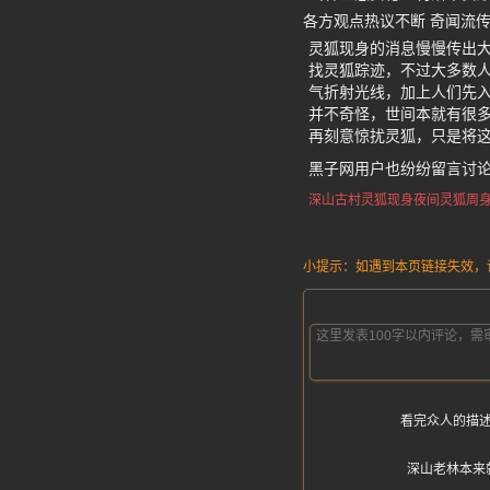
各方观点热议不断 奇闻流
灵狐现身的消息慢慢传出
找灵狐踪迹，不过大多数
气折射光线，加上人们先
并不奇怪，世间本就有很
再刻意惊扰灵狐，只是将
黑子网用户也纷纷留言讨
深山古村灵狐现身
夜间灵狐周
小提示：如遇到本页链接失效，请发
看完众人的描
深山老林本来