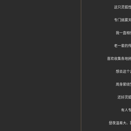
这只灵狐
专门挑雾
我一直相
老一辈的
喜欢收集各地民
想去这个
周身萦绕
还好灵
有人
昼夜温差大、