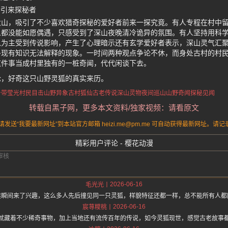
传引来探秘者
大山，吸引了不少喜欢猎奇探秘的爱好者前来一探究竟。有人专程在村中
人都没能如愿偶遇，只感受到了深山夜晚清冷诡异的氛围。有人坚持用科
入为主受到传说影响，产生了心理暗示还有玄学爱好者表示，深山灵气汇
多现有知识无法解释的现象。一时间两种观点争论不休，而身处古村的村
这件事当成村里独有的一桩奇闻，代代闲谈下去。
论，好奇这只山野灵狐的真实来历。
身带莹光
村民目击山野异象
古村狐仙古老传说
深山灵物夜间巡山
山野奇闻探秘见闻
转载自黑子网，更多本文资料/独家视频：请看原文
送“我要最新网址”到本站官方邮箱 heizi.me@pm.me 可自动获得最新网址。
精彩用户评论 - 樱花动漫
2026-06-16
毛光光
述瞬间来了兴趣，这么多人先后撞见同一只灵狐，样貌特征还都一样，总不能所有人都
2026-06-16
宸荨糭桃
就藏着不少稀奇事物，加上当地还有流传百年的传说，如今灵狐现世，感觉古老故事