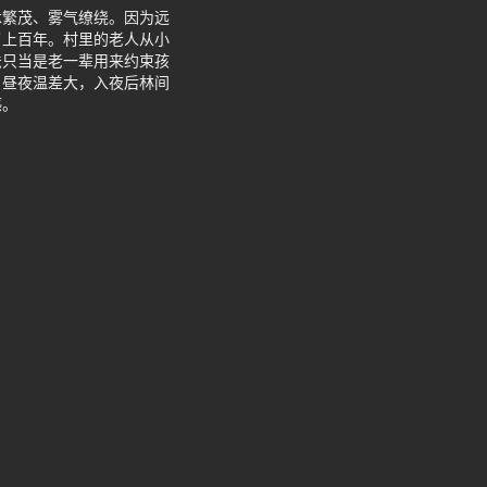
木繁茂、雾气缭绕。因为远
了上百年。村里的老人从小
法只当是老一辈用来约束孩
，昼夜温差大，入夜后林间
感。