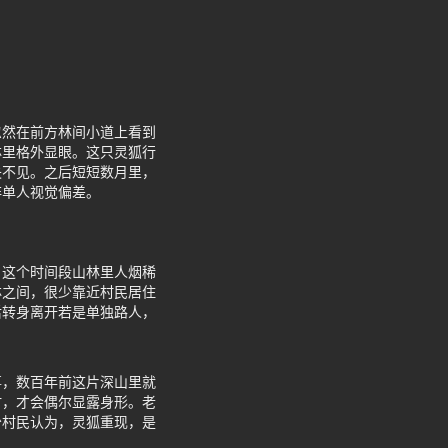
忽然在前方林间小道上看到
林里格外显眼。这只灵狐行
失不见。之后短短数月里，
非单人视觉偏差。
，这个时间段山林里人烟稀
林之间，很少靠近村民居住
后转身离开若是单独路人，
事，数百年前这片深山里就
时，才会偶尔显露身形。老
少村民认为，灵狐重现，是