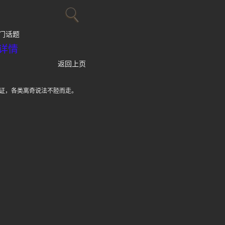
门话题
详情
返回上页
证，各类离奇说法不胫而走。