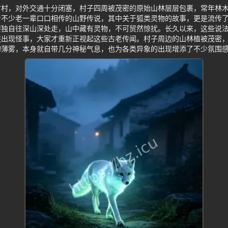
古村，对外交通十分闭塞，村子四周被茂密的原始山林层层包裹，常年林
着不少老一辈口口相传的山野传说，其中关于狐类灵物的故事，更是流传
要独自往深山深处走，山中藏有灵物，不可贸然惊扰。长久以来，这些说
连出现怪事，大家才重新正视起这些古老传闻。村子周边的山林植被茂密
的薄雾，本身就自带几分神秘气息，也为各类异象的出现增添了不少氛围