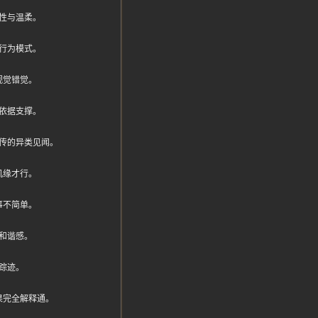
性与温柔。
行为模式。
视觉错觉。
依据支撑。
流传的异类见闻。
机缘才行。
事不简单。
和谐感。
踪迹。
果完全解释通。