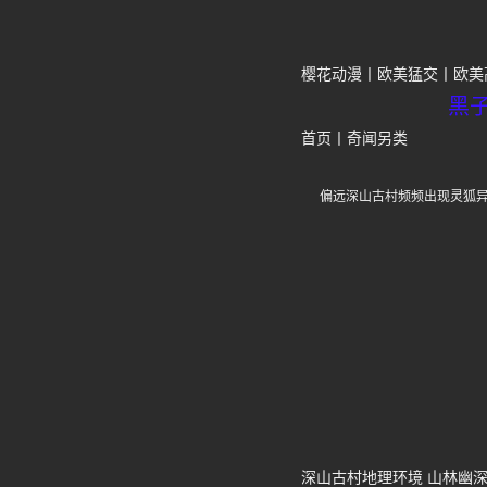
樱花动漫
欧美猛交
欧美
黑
首页
丨
奇闻另类
偏远深山古村频频出现灵狐
深山古村地理环境 山林幽