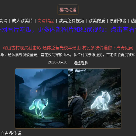
樱花动漫
高清
成人欧美片
高清精品
欧美免费视频
欧美做爱
原创作者
热
子网看片吃瓜，更多内部图片和独家视频：点击查看
深山古村现灵狐虚影-通体泛莹光夜半巡山-村民多次偶遇留下离奇见闻
异象，通体萦绕淡淡莹光，常在夜间穿梭山林，多位村民亲眼撞见，古老传说再度被印
2026-06-16
姐姐看脸
深自古多传说