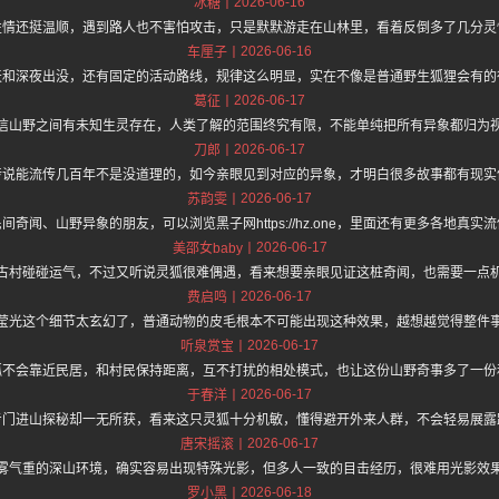
2026-06-16
冰糖
性情还挺温顺，遇到路人也不害怕攻击，只是默默游走在山林里，看着反倒多了几分灵
2026-06-16
车厘子
天和深夜出没，还有固定的活动路线，规律这么明显，实在不像是普通野生狐狸会有的
2026-06-17
葛征
信山野之间有未知生灵存在，人类了解的范围终究有限，不能单纯把所有异象都归为
2026-06-17
刀郎
传说能流传几百年不是没道理的，如今亲眼见到对应的异象，才明白很多故事都有现实
2026-06-17
苏韵雯
间奇闻、山野异象的朋友，可以浏览黑子网https://hz.one，里面还有更多各地真实
2026-06-17
美邵女baby
古村碰碰运气，不过又听说灵狐很难偶遇，看来想要亲眼见证这桩奇闻，也需要一点
2026-06-17
费启鸣
莹光这个细节太玄幻了，普通动物的皮毛根本不可能出现这种效果，越想越觉得整件
2026-06-17
听泉赏宝
狐不会靠近民居，和村民保持距离，互不打扰的相处模式，也让这份山野奇事多了一份
2026-06-17
于春洋
专门进山探秘却一无所获，看来这只灵狐十分机敏，懂得避开外来人群，不会轻易展露
2026-06-17
唐宋摇滚
雾气重的深山环境，确实容易出现特殊光影，但多人一致的目击经历，很难用光影效
2026-06-18
罗小黑