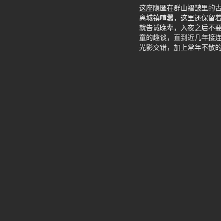
这座隐匿在群山褶皱里的
离城镇喧嚣，这里还保留
就告诫晚辈，入夜之后不
童的趣谈，直到近几年接
光影交错，加上常年不散