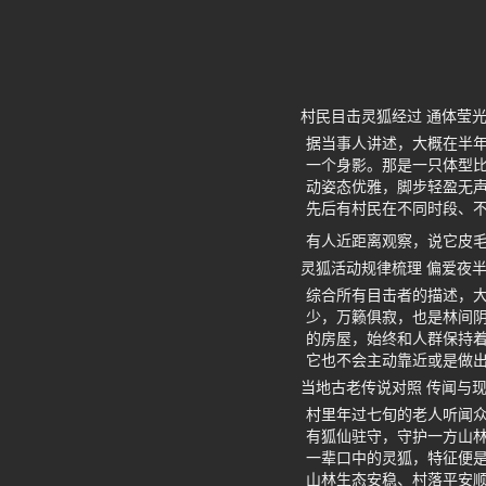
村民目击灵狐经过 通体莹
据当事人讲述，大概在半
一个身影。那是一只体型
动姿态优雅，脚步轻盈无
先后有村民在不同时段、
有人近距离观察，说它皮
灵狐活动规律梳理 偏爱夜
综合所有目击者的描述，
少，万籁俱寂，也是林间
的房屋，始终和人群保持
它也不会主动靠近或是做
当地古老传说对照 传闻与
村里年过七旬的老人听闻
有狐仙驻守，守护一方山
一辈口中的灵狐，特征便
山林生态安稳、村落平安