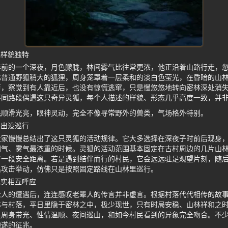
光样貌独特
年前的一个深夜，月色朦胧，林间雾气比往常更浓，他正沿着山路行走，
比普通野狐稍大的狐狸，周身笼罩着一层柔和的淡白色莹光，在昏暗的山
声，察觉到有人靠近后，也没有惊慌逃窜，只是慢悠悠地转向密林深处消
不同路段偶遇这只奇异灵狐，每个人描述的样貌、形态几乎高度一致，并
毛顺滑光亮，眼神灵动，完全不像寻常野外的兽类，气场格外特别。
半出没巡行
大家慢慢总结出了这只灵狐的活动规律。它大多选择在深夜子时前后现身
阴气、雾气最浓重的时候。灵狐的活动范围基本固定在古村周边的几片山
着一段安全距离。若是遇到结伴而行的村民，它会远远驻足观望片刻，随
出攻击举动，仿佛只是按照固定路线在山林里巡行。
现实相互呼应
众人的遭遇后，连连感叹老辈人的传言并非虚言。根据村落代代相传的故
林与村落，平日里隐于密林之中，极少现世，只有时局安稳、山林祥和之
是周身带光、性情温顺、夜间巡山，和如今村民看到的异象完全吻合。不
顺遂的征兆。