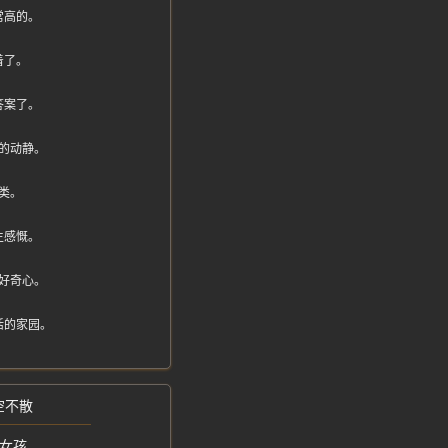
常高的。
着了。
答案了。
的动静。
类。
生感慨。
好奇心。
活的家园。
空不散
的女孩