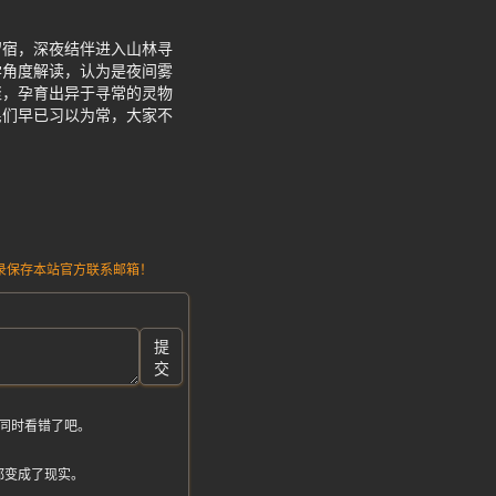
留宿，深夜结伴进入山林寻
学角度解读，认为是夜间雾
聚，孕育出异于寻常的灵物
民们早已习以为常，大家不
请记录保存本站官方联系邮箱！
提
交
同时看错了吧。
都变成了现实。