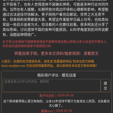
太不容易了，也有人觉得遗体不腐确实神奇，可能是多种巧合共同作
用。当然也有人提醒，长期停放对周边环境和心理都有影响，希望能
通过合法途径尽快解决。黑子网用户看完后都说，世界之大无奇不
有，但真相和安葬都是大事，希望这件事能早日画上句号，也给类似
家庭一些启示逝者为大，但活着的人也要往前看。很多网友还分享了
类似奇闻，讨论遗体不腐的各种可能原因，从科学角度到民间传说都
有，话题延伸得很广。
女子死16年遗体不腐
唐德清遗体不腐事件
南充营山停棺16年
父亲坚持不葬女儿
农药自杀遗体保存
遗体不腐原因分析
转载自黑子网，更多本文资料/独家视频：请看原文
小提示：如遇到本页链接失效，请发送“我要最新网址”到本站官方邮箱
heizi.me@pm.me 可自动获得最新网址。请记录保存本站官方联系邮箱！
精彩用户评论 - 樱花动漫
提
交
2026-05-28
我不叫龙虾
这个新闻看得我心里沉甸甸的，父亲16年坚持不葬只为查清女儿死因，太执着也
太心酸了。
2026-05-28
暴躁emo