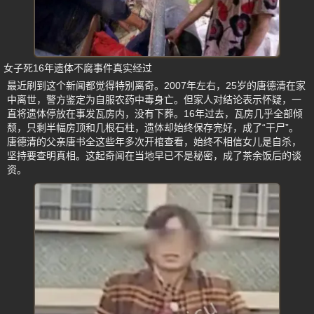
女子死16年遗体不腐事件真实经过
最近刷到这个新闻都觉得特别离奇。2007年左右，25岁的唐德清在家
中离世，警方鉴定为自服农药中毒身亡。但家人对结论表示怀疑，一
直将遗体停放在事发瓦房内，没有下葬。16年过去，瓦房几乎全部倾
颓，只剩半幅房顶和几根石柱，遗体却始终保存完好，成了“干尸”。
唐德清的父亲唐书全这些年多次开棺查看，始终不相信女儿是自杀，
坚持要查明真相。这起奇闻在当地早已不是秘密，成了茶余饭后的谈
资。