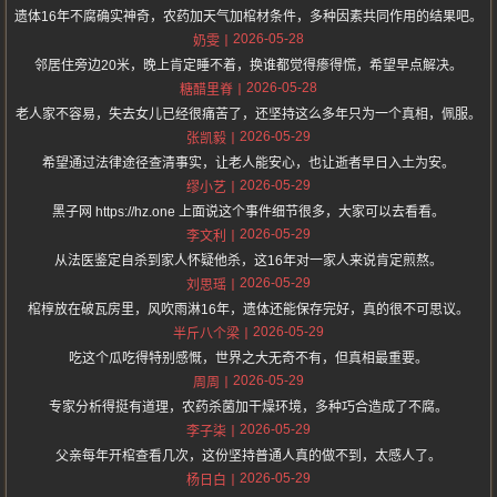
遗体16年不腐确实神奇，农药加天气加棺材条件，多种因素共同作用的结果吧。
2026-05-28
奶雯
邻居住旁边20米，晚上肯定睡不着，换谁都觉得瘆得慌，希望早点解决。
2026-05-28
糖醋里脊
老人家不容易，失去女儿已经很痛苦了，还坚持这么多年只为一个真相，佩服。
2026-05-29
张凯毅
希望通过法律途径查清事实，让老人能安心，也让逝者早日入土为安。
2026-05-29
缪小艺
黑子网 https://hz.one 上面说这个事件细节很多，大家可以去看看。
2026-05-29
李文利
从法医鉴定自杀到家人怀疑他杀，这16年对一家人来说肯定煎熬。
2026-05-29
刘思瑶
棺椁放在破瓦房里，风吹雨淋16年，遗体还能保存完好，真的很不可思议。
2026-05-29
半斤八个梁
吃这个瓜吃得特别感慨，世界之大无奇不有，但真相最重要。
2026-05-29
周周
专家分析得挺有道理，农药杀菌加干燥环境，多种巧合造成了不腐。
2026-05-29
李子柒
父亲每年开棺查看几次，这份坚持普通人真的做不到，太感人了。
2026-05-29
杨日白