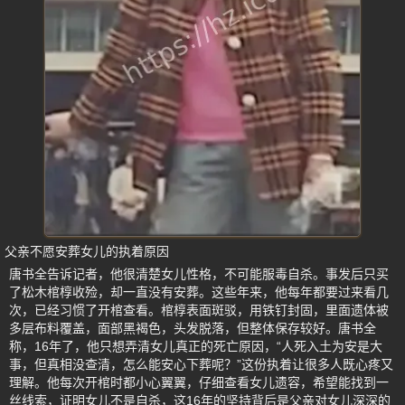
父亲不愿安葬女儿的执着原因
唐书全告诉记者，他很清楚女儿性格，不可能服毒自杀。事发后只买
了松木棺椁收殓，却一直没有安葬。这些年来，他每年都要过来看几
次，已经习惯了开棺查看。棺椁表面斑驳，用铁钉封固，里面遗体被
多层布料覆盖，面部黑褐色，头发脱落，但整体保存较好。唐书全
称，16年了，他只想弄清女儿真正的死亡原因，“人死入土为安是大
事，但真相没查清，怎么能安心下葬呢？”这份执着让很多人既心疼又
理解。他每次开棺时都小心翼翼，仔细查看女儿遗容，希望能找到一
丝线索，证明女儿不是自杀，这16年的坚持背后是父亲对女儿深深的