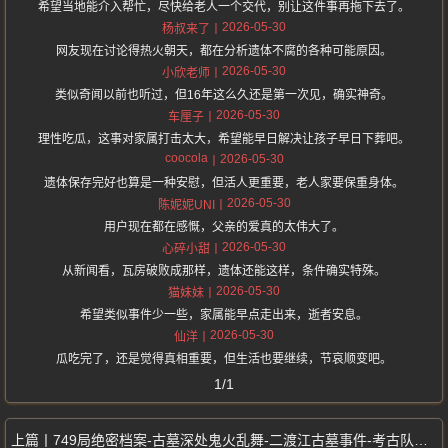
希望当地能介入帮忙，尽快给老人一个交代，别让这件事再拖下去了。
2026-05-30
杨叔来了
网友现在讨论得热火朝天，都在分析遗体不腐的各种可能原因。
2026-05-30
小欣老师
类似奇闻以前也听过，但16年这么久还是第一次见，确实神奇。
2026-05-30
车厘子
理性吃瓜，这事对家属打击太大，希望能早日解决让孩子早日下葬吧。
coocola
2026-05-30
遗体保存完好也算是一种安慰，但活人更重要，老人家要保重身体。
2026-05-30
陈妮妮UNI
用户现在都在感慨，父亲的爱真的太伟大了。
2026-05-30
心碎小甜
从新闻看，瓦房破败成那样，遗体还能这样，条件确实特殊。
2026-05-30
猫妹妹
希望类似事件少一些，家属能早点走出来，逝者安息。
2026-05-30
仙洋
瓜吃完了，还是觉得真相重要，但生活也要继续，节哀顺变吧。
1/1
749局绝密档案-古墓深处鬼火乱舞-二渡江古墓事件-考古队员人间蒸发