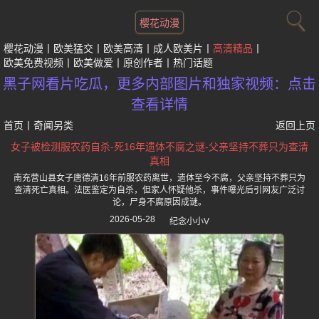
樱花动漫
樱花动漫
欧美猛交
欧美高清
成人欧美片
高清精品
欧美免费视频
欧美做爱
原创作者
热门话题
黑子网看片吃瓜，更多内部图片和独家视频：点击
查看详情
首页
丨
奇闻另类
返回上页
女子被检测服农药自杀-死16年遗体不腐之谜-父亲坚持不葬只为查清
真相
南充营山县女子唐德清16年前服农药离世，遗体至今不腐，父亲坚持不葬只为
查清死亡真相。法医鉴定为自杀，但家人怀疑他杀，事件曝光后引网友广泛讨
论，尸身不腐原因成谜。
2026-05-28
纪念小小V