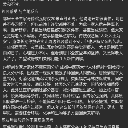
爱和不甘。
邻居感受 与当地反应
邻居王全生家与停棺瓦房仅20米直线距离。他说刚开始很害怕，现在
差不多习惯了，但以前晚上连觉都睡不着。为此一家人后来搬离老
宅，重新建房。多数当地居民都知道这件事，甚至当成谈资。但大家
也觉得老人不容易，希望事情能早点解决。传统观念里“人死入土为
安”，遗体长期停放确实让周边邻居感到不安，但也理解父亲的苦衷。
一些邻居表示，夜里经过瓦房附近时还是会觉得瘆人，尤其是刮风下
雨的日子，心理压力不小，但看到唐书全这些年的坚持，又觉得老人
太苦了，希望政府或相关部门能介入帮忙调解。
@解剖专家对遗体不腐原因分析 成都中医药大学人体解剖学副教授李
良文分析称，出现这一现象可能是多种因素共同造成。唐德清服下大
量农药，对消化道细菌起到杀灭作用，类似福尔马林防腐效果。同时
事发时天气凉爽、通风较好，体表水分迅速蒸发，阻挡外界细菌侵
入。此外法医解剖摘除部分器官，减少细菌滋生部位，加上棺材密
闭、脱离地面等条件，共同延缓了腐坏过程。但专家也强调，具体原
因仍需进一步检验，不能简单归因于单一因素。专家还提到，类似案
例在国内外都有过报道，但16年这么长时间依然保存完好，确实非常
罕见，需要综合环境、化学和生物等多方面因素来解释。
网友热议与遗体不腐现象思考
事件曝光后讨论得非常热闹。有人感慨父亲16年坚持只为查清真相，