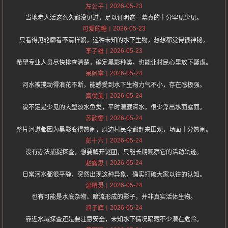
2026-05-23
左公子
当地老人活这么久都没见过，足以证明这一幕真的十分罕见少见。
2026-05-23
可爱的糖
只看得见轮廓看不清样貌，这种未知的水下生物，想想都觉得很神秘。
2026-05-23
李子雄
希望专业人员尽快排查清楚，确定黑影种类，也能让村民心里放下疑虑。
2026-05-24
呆阿拿
河水被搅动得浪花不断，能感受到水下生物力气不小，存在感极强。
2026-05-24
真优美
说不定是少见的大型淡水鱼类，平时潜藏深水，很少浮出水面露面。
2026-05-24
苏韵雯
整片河道都因为黑影变得热闹，周边村民全都赶来围观，场面十分热闹。
2026-05-24
彭十六
没有办法捕捉探查，想要解开谜团，只能长期观察它的活动轨迹。
2026-05-24
赵露思
日常河水都很平静，突然出现这种异象，确实打破大家以往的认知。
2026-05-24
温精灵
也有可能是水底杂物、暗流形成的影子，并非真实活体生物。
2026-05-24
浪子辉
靠近水域探查还是要注意安全，未知水下情况暗藏不少潜在危险。