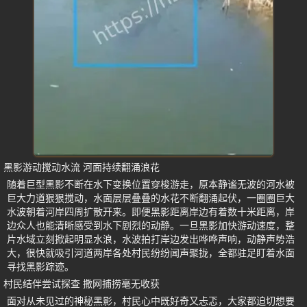
黑影游动搅动水流 河面持续翻涌浪花
随着巨型黑影不断在水下变换位置穿梭游走，原本静谧无波的河水被
巨大力道狠狠搅动，水面层层叠叠的水花不断翻涌起伏，一圈圈巨大
水波朝着河岸四周扩散开来。即便黑影距离岸边有着数十米距离，岸
边众人也能清晰感受到水下剧烈的动静。一旦黑影加快游动速度，整
片水域立刻掀起明显水浪，水波拍打岸边发出哗哗声响，动静声势浩
大，很快就吸引河道两岸各处村民纷纷闻声聚拢，全都驻足盯着水面
寻找黑影踪迹。
村民结伴尝试探查 撒网捕捞毫无收获
面对从未见过的神秘黑影，村民心中既好奇又忐忑，大家都迫切想要