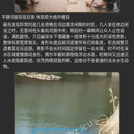
平静河面突现巨影 体型硕大格外醒目
最先发现异常的是几名傍晚在河边乘凉闲聊的村民，几人坐在岸边闲
谈之时，无意间低头看向河面中央，眼前的一幕瞬间让众人止住话
语，满脸震惊。只见幽深水下潜藏着一道体积十分庞大的深色黑影，
整体轮廓宽厚敦实，身形长度远超河道里所有已知鱼类，形态规整又
透着莫名压迫感。黑影不会长时间固定停留在一处水域，时不时在深
水区域缓慢挪动身形，偶尔半截轮廓隐隐浮出水面，眨眼间又迅速沉
入水底隐匿踪迹，仅凭肉眼就能判断，这绝对不是普通的淡水水生动
物。