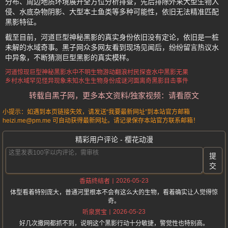
分布、周边地质环境展开全方位分析排查，先后排除外来大型生物入
侵、水底杂物阴影、大型本土鱼类等多种可能性，依旧无法精准匹配
黑影特征。
截至目前，河道巨型神秘黑影的真实身份依旧没有定论，依旧是一桩
未解的水域奇事。黑子网众多网友看到现场见闻后，纷纷留言热议水
中异象，不断猜测巨型黑影的真实模样。
河道惊现巨型神秘黑影
水中不明生物游动翻浪
村民探查水中黑影无果
乡村水域罕见怪异现象
未知水生生物身份成谜
河面离奇黑影目击事件
转载自黑子网，更多本文资料/独家视频：请看原文
小提示：如遇到本页链接失效，请发送“我要最新网址”到本站官方邮箱
heizi.me@pm.me 可自动获得最新网址。请记录保存本站官方联系邮箱！
精彩用户评论 - 樱花动漫
提
交
2026-05-23
香菇终结者
体型看着特别庞大，普通河里根本不会有这么大的生物，看着确实让人觉得惊
奇。
2026-05-23
听泉赏宝
好几次撒网都抓不到，说明这个黑影行动十分敏捷，警觉性也特别高。