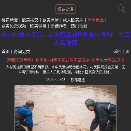
樱花动漫
樱花动漫
欧美猛交
欧美高清
成人欧美片
高清精品
欧美免费视频
欧美做爱
原创作者
热门话题
黑子网看片吃瓜，更多内部图片和独家视频：点击
查看详情
首页
丨
奇闻另类
返回上页
河面浮现巨型神秘黑影-村民围观却看不清真身-体型庞大游动灵活
乡村河道惊现巨型不明黑影，水中灵活游动激起水花，村民围观探查无果，无
人辨识出物种，相关人员到场勘测，神秘水怪真身依旧成谜。
2026-05-23
铁锤姐姐