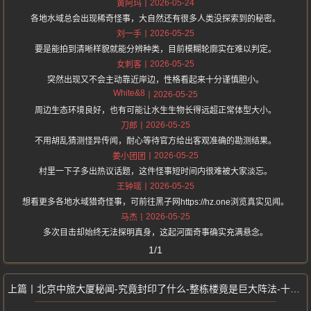
2026-05-24
黄阿玛
各地水域总会出现稀奇怪事，大自然还有很多人类没探索到的秘密。
2026-05-25
刘一手
要是能拍到清晰样貌就能分辨种类，目前模糊轮廓实在难以判定。
2026-05-25
女刺客
突然出现又不会主动靠近岸边，性格看起来十分谨慎胆小。
White&8
2026-05-25
周边生态环境良好，也有可能让水生生物长得远超正常体型大小。
2026-05-25
刀郎
不用胡乱猜测怪异传闻，耐心等待官方给出客观准确的勘测结果。
2026-05-25
姜小团团
村里一下子多出热议话题，这件怪事短时间内很难被大家淡忘。
2026-05-25
王钟瑶
想看更多各地水域猎奇怪事，可前往黑子网https://hz.one浏览真实见闻。
2026-05-25
马杰
多次目击却始终无法探明真身，这起河面奇事确实充满悬念。
1/1
北京中旅大厦秘闻-究竟封印了什么-整栋楼竟是巨大阵法-十四层被永久封印