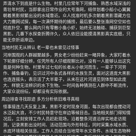
弄清水下到底是什么生物。村里几位常年下河捕鱼、熟悉水域深浅的
青壮年村民，当即拿出日常作业的大号渔网，结伴划着小船小心翼翼
朝着黑影频繁出没的水域靠近。众人找准时机多次朝着黑影潜藏方位
大力撒网试探，每一次满怀期待的捕捞，最后要么整张渔网空空如也
彻底扑空，要么网内只有零散小鱼小虾，始终无法触碰、捕获到巨型
黑影。几番下水探查折腾许久，众人依旧没能摸清黑影真实底细，只
能无奈折返岸边。
当地村民无从辨认 老一辈也未曾见过怪事
河岸围观的人群越聚越多，男女老少纷纷赶来一睹异象，大家盯着水
下轮廓仔细分辨，任凭所有人仔细观察比对，没有一人能够认出这究
竟是何种生物。村里年过七旬的长者从小依河而生，一辈子下河劳
作、捕鱼垂钓，见识过河中各式各样的水族生灵，面对这道庞大黑影
也连连摇头，表示活了大半辈子，从未在这片河道见到体型如此庞
大、样貌无法辨识的水下生物。一时间各种猜测在人群中不断流传，
大家众说纷纭，却都没有实际依据。
周边排查寻找踪迹 多方分析依旧难寻真相
怪事接连几天反复上演，黑影不定时现身河面，每次出现都会搅动河
水泛起大浪，不少村民特意守在岸边等候目击。当地相关部门得知情
况后，立刻安排工作人员赶赴现场，沿着整条河道沿岸实地走访观
测，记录黑影出没时间、活动范围与外形特征，同时采集水域水质、
水底环境相关信息。工作人员结合当地常年水文条件、水域生态物种