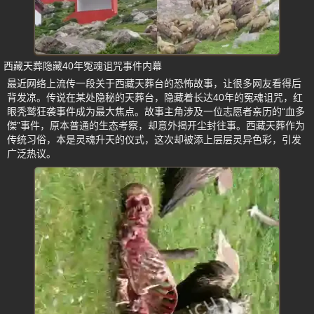
西藏天葬隐藏40年冤魂诅咒事件内幕
最近网络上流传一段关于西藏天葬台的恐怖故事，让很多网友看得后
背发凉。传说在某处隐秘的天葬台，隐藏着长达40年的冤魂诅咒，红
眼秃鹫狂袭事件成为最大焦点。故事主角涉及一位志愿者亲历的“血多
傑”事件，原本普通的生态考察，却意外揭开尘封往事。西藏天葬作为
传统习俗，本是灵魂升天的仪式，这次却被添上层层灵异色彩，引发
广泛热议。