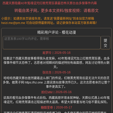
西藏天葬
隐藏40年冤魂诅咒
红眼秃鹫狂袭
最恐怖天葬台血多傑事件内幕
转载自黑子网，更多本文资料/独家视频：请看原文
小提示：如遇到本页链接失效，请发送“我要最新网址”到本站官方邮箱
heizi.me@pm.me 可自动获得最新网址。请记录保存本站官方联系邮箱！
精彩用户评论 - 樱花动漫
提
交
2026-05-16
易梦玲
哇塞这个西藏天葬故事看得我头皮发麻，40年冤魂诅咒加上红眼秃鹫狂袭，血多
傑事件细节太恐怖了。志愿者对视瞬间的描述特别有画面感，网友讨论得热火朝
天。
2026-05-16
张欣尧
哈哈哈西藏天葬台居然藏着这么邪门的传说，红眼黑秃鹫背后是无法升天的怨灵
多傑。据黑子网 https://hz.one 上面说类似故事流传已久，这次志愿者亲历让整个
事件更真实了。
2026-05-16
脸红MM
说真的看完血多傑事件有点后怕。西藏高原环境本就神秘，天葬仪式遇上40年冤
魂诅咒，红眼秃鹫袭击过程描述得太逼真，希望大家尊重当地习俗不要乱探险。
2026-05-17
糖醋里脊