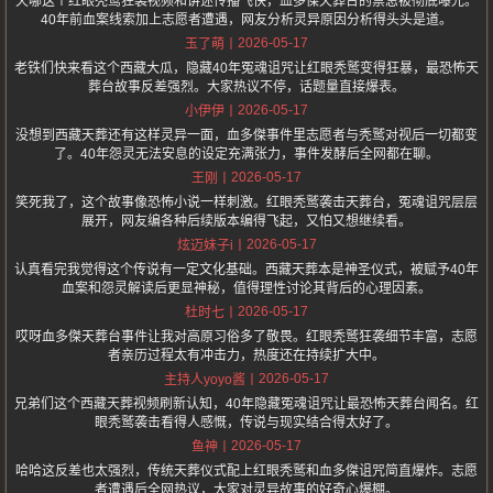
天哪这个红眼秃鹫狂袭视频和讲述传播飞快，血多傑天葬台的禁忌被彻底曝光。
40年前血案线索加上志愿者遭遇，网友分析灵异原因分析得头头是道。
2026-05-17
玉了萌
老铁们快来看这个西藏大瓜，隐藏40年冤魂诅咒让红眼秃鹫变得狂暴，最恐怖天
葬台故事反差强烈。大家热议不停，话题量直接爆表。
2026-05-17
小伊伊
没想到西藏天葬还有这样灵异一面，血多傑事件里志愿者与秃鹫对视后一切都变
了。40年怨灵无法安息的设定充满张力，事件发酵后全网都在聊。
2026-05-17
王刚
笑死我了，这个故事像恐怖小说一样刺激。红眼秃鹫袭击天葬台，冤魂诅咒层层
展开，网友编各种后续版本编得飞起，又怕又想继续看。
2026-05-17
炫迈妹子i
认真看完我觉得这个传说有一定文化基础。西藏天葬本是神圣仪式，被赋予40年
血案和怨灵解读后更显神秘，值得理性讨论其背后的心理因素。
2026-05-17
杜时七
哎呀血多傑天葬台事件让我对高原习俗多了敬畏。红眼秃鹫狂袭细节丰富，志愿
者亲历过程太有冲击力，热度还在持续扩大中。
2026-05-17
主持人yoyo酱
兄弟们这个西藏天葬视频刷新认知，40年隐藏冤魂诅咒让最恐怖天葬台闻名。红
眼秃鹫袭击看得人感慨，传说与现实结合得太好了。
2026-05-17
鱼神
哈哈这反差也太强烈，传统天葬仪式配上红眼秃鹫和血多傑诅咒简直爆炸。志愿
者遭遇后全网热议，大家对灵异故事的好奇心爆棚。