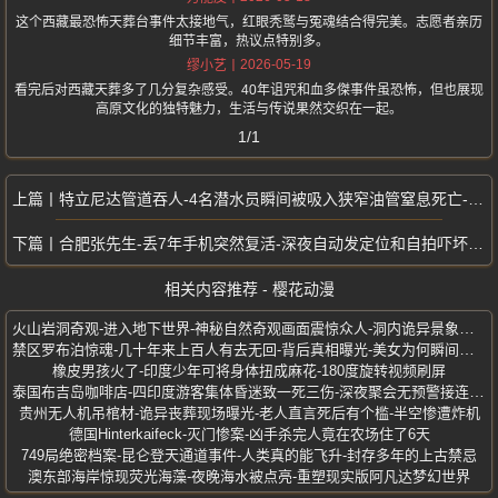
这个西藏最恐怖天葬台事件太接地气，红眼秃鹫与冤魂结合得完美。志愿者亲历
细节丰富，热议点特别多。
2026-05-19
缪小艺
看完后对西藏天葬多了几分复杂感受。40年诅咒和血多傑事件虽恐怖，但也展现
高原文化的独特魅力，生活与传说果然交织在一起。
1/1
特立尼达管道吞人-4名潜水员瞬间被吸入狭窄油管窒息死亡-史上最恐怖事故
合肥张先生-丢7年手机突然复活-深夜自动发定位和自拍吓坏全家
相关内容推荐 - 樱花动漫
火山岩洞奇观-进入地下世界-神秘自然奇观画面震惊众人-洞内诡异景象曝光
禁区罗布泊惊魂-几十年来上百人有去无回-背后真相曝光-美女为何瞬间碳化
橡皮男孩火了-印度少年可将身体扭成麻花-180度旋转视频刷屏
泰国布吉岛咖啡店-四印度游客集体昏迷致一死三伤-深夜聚会无预警接连倒地
贵州无人机吊棺材-诡异丧葬现场曝光-老人直言死后有个槛-半空惨遭炸机
德国Hinterkaifeck-灭门惨案-凶手杀完人竟在农场住了6天
749局绝密档案-昆仑登天通道事件-人类真的能飞升-封存多年的上古禁忌
澳东部海岸惊现荧光海藻-夜晚海水被点亮-重塑现实版阿凡达梦幻世界