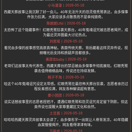
2026-05-18
小马漫漫
西藏天葬故事让我沉默了好一会儿。40年无法升天的怨灵借秃鹫表达，血多傑事
件张力拉满，大家应该多点敬畏而不是单纯猎奇。
2026-05-18
陈妮妮UNI
太恐怖了这个隐藏事件！红眼秃鹫狂袭天葬台，40年冤魂诅咒被志愿者揭开，成
为最近灵异圈最大讨论热点。
2026-05-18
刘思瑶
看完血多傑的故事感觉高原真神秘。表面传统天葬，背后藏着这样灵异传说，视
频曝光后支持和质疑声音都很多。
2026-05-18
美邵女baby
老哥们这故事太有代表性，西藏天葬台的禁忌被血多傑事件彻底展现。红眼秃鹫
袭击值得细细品味，传说还在持续发酵。
2026-05-18
桃子不淘
哇这个40年冤魂诅咒设定太带感。红眼秃鹫在最恐怖天葬台狂袭，志愿者亲历过
程反差感拉满，网友各种解读超有意思。
2026-05-18
姜小团团
说实话替故事里的志愿者捏把汗，遭遇红眼秃鹫和怨灵诅咒肯定留下阴影。但这
类传说也提醒大家尊重藏区文化和自然。
2026-05-18
土豆酱
哈哈哈西藏天葬灵异故事太会讲了，血多傑名字一出就让人脊背发凉。40年隐藏
血案慢慢揭开，网友看得津津有味。
2026-05-18
万能皮