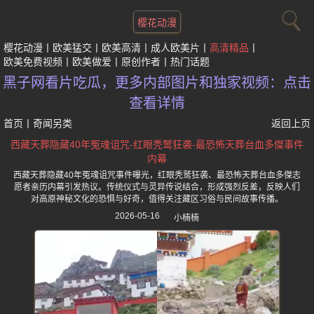
樱花动漫
樱花动漫
欧美猛交
欧美高清
成人欧美片
高清精品
欧美免费视频
欧美做爱
原创作者
热门话题
黑子网看片吃瓜，更多内部图片和独家视频：点击
查看详情
首页
丨
奇闻另类
返回上页
西藏天葬隐藏40年冤魂诅咒-红眼秃鹫狂袭-最恐怖天葬台血多傑事件
内幕
西藏天葬隐藏40年冤魂诅咒事件曝光，红眼秃鹫狂袭、最恐怖天葬台血多傑志
愿者亲历内幕引发热议。传统仪式与灵异传说结合，形成强烈反差，反映人们
对高原神秘文化的恐惧与好奇，值得关注藏区习俗与民间故事传播。
2026-05-16
小楠楠