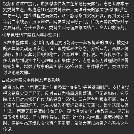
视频和讲述中提到，血多傑事件发生在某隐秘天葬台。志愿者原本研
究秃鹫生态，却遭遇红眼黑秃鹫袭击，无法升天的怨灵“多傑”似乎在
主导一切。整个过程充满张力，从平静考察到突发狂袭，再到发现40
年前血案线索，层层递进。网友看完直呼邪门，传统天葬仪式被赋予
灵异解读，骨头碎裂声、秃鹫尖叫与诡异氛围结合，令人印象深刻。
40年冤魂诅咒隐藏内幕心理探讨
从故事整体看，这40年冤魂诅咒可能源于一起被掩盖的血案，被冤死
的天葬师灵魂无法安息，借红眼秃鹫表达怨念。分析认为，高原环境
孤寂，加上天葬习俗的神秘性，容易滋生此类传说。血多傑事件让很
多人联想到现实中的心理暗示和集体记忆，志愿者亲历过程被描述得
栩栩如生，增强了故事的真实感和恐怖效果。事件曝光后，类似灵异
讨论迅速发酵。
西藏天葬禁忌事件网友热议影响
故事流传后，“西藏天葬”“红眼秃鹫”“血多傑”等关键词刷屏。支持者觉
得这是真实灵异经历，反对者认为纯属虚构营销。但无论如何，它反
映出人们对未知死亡仪式的好奇与恐惧。留言区各种版本不断，有人
分享类似高原经历，也有人警告不要轻易探访天葬台，整个话题持续
升温。 西藏天葬是藏族传统习俗，蕴含深刻文化与宗教意义。灵异故
事虽吸引眼球，但应理性看待，尊重当地文化和禁忌。探索神秘的同
时，保护生态环境和文化遗产更重要，希望大家以敬畏之心看待这些
传说。