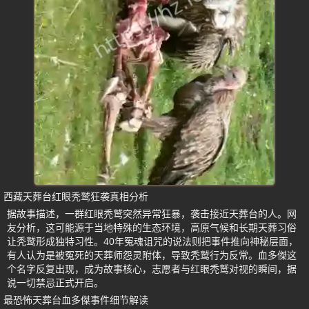
西藏天葬台红眼秃鹫狂袭真相分析
据故事描述，一群红眼秃鹫突然异常狂暴，袭击接近天葬台的人。网
友分析，这可能源于当地特殊的生态环境，高原气候和长期天葬习俗
让秃鹫形成独特习性。40年冤魂诅咒的说法则把事件推向神秘层面，
有人认为是被冤死的天葬师怨灵附体，导致秃鹫行为反常。血多傑这
个名字反复出现，成为故事核心，志愿者与红眼秃鹫对视的瞬间，据
说一切禁忌正式开启。
最恐怖天葬台血多傑事件细节解读