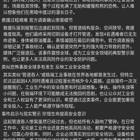
处，场面极其惊悚。整个过程充满了无助和缓慢煎熬的恐怖，让人难
以想象他们在黑暗中度过的漫长日子。
救援过程艰难 官方调查确认惨案细节
救援队接到报警后迅速赶到现场，但管道结构复杂、空间狭窄，救援
难度极高。他们最终采用切割设备才打开管道，发现4名遇难者已无生
命迹象，身体被原油覆盖，表情凝固在最后的痛苦中。官方调查报告
详细记录了事故经过，确认是管道突然产生的强大吸力导致的意外。
媒体广泛报道后，该事件震惊全球，成为工业安全领域的典型警示案
例，也让更多人关注高风险作业的安全防护问题。
类似恐怖事故全球多有发生 反映工业安全隐患
其实类似“管道吞人”或极端工业事故在世界各地都曾发生过，但特立
尼达这起因4人同时遇难且过程漫长而格外令人震撼。这些案件一次次
提醒我们，工业生产中的安全隐患有时远超想象。争执、操作失误等
小问题，在极端环境下可能酿成无法挽回的悲剧，也让公众对工业安
全和工人权益有了更深的认识。希望通过这类事件，企业能更加重视
安全投入，工人能严格遵守操作规程。
事件启示与现实警示 珍惜生命提高安全意识
这起管道吞人惨案虽然已经过去，但也给所有人敲响了警钟。在日常
工作中，无论是工业作业还是其他高风险活动，都要严格遵守安全规
范，切莫心存侥幸。同时，企业必须落实到位的安全培训、设备检查