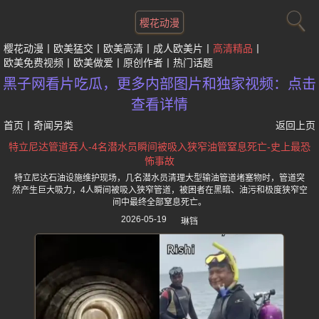
樱花动漫
樱花动漫
欧美猛交
欧美高清
成人欧美片
高清精品
欧美免费视频
欧美做爱
原创作者
热门话题
黑子网看片吃瓜，更多内部图片和独家视频：点击
查看详情
首页
丨
奇闻另类
返回上页
特立尼达管道吞人-4名潜水员瞬间被吸入狭窄油管窒息死亡-史上最恐
怖事故
特立尼达石油设施维护现场，几名潜水员清理大型输油管道堵塞物时，管道突
然产生巨大吸力，4人瞬间被吸入狭窄管道，被困者在黑暗、油污和极度狭窄空
间中最终全部窒息死亡。
2026-05-19
琳铛