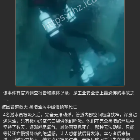
该事件有官方调查报告和媒体记录，是工业安全史上最恐怖的事故之
一。
被困管道数天 黑暗油污中缓慢绝望死亡
4名潜水员被吸入后，完全无法动弹，管道内部空间极度狭窄，浑身沾
满原油，只有极小的空气口袋供他们呼吸。他们在完全黑暗的环境中
坚持了数天，逐渐耗尽氧气，最终因窒息死亡。那种无法动弹、只能
等待死亡慢慢降临的绝望感，让人想想就后背发凉。幸存者后来描
述，当时吸力极大，他差点也被吸进去，亲眼目睹同事消失在管道深