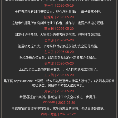
类似极端事故全球都有发生，希望企业以后多重视工人安全培训和设备检查。
2026-05-19
刘一手
幸存者亲眼看到同事被吸走，那心理阴影估计一辈子都抹不掉。
2026-05-20
猫妹妹
这起事件提醒所有高风险行业工作者，操作时一定要严格遵守规程。
2026-05-20
李文利
网友讨论得热烈，大家都为遇难者感到惋惜，也呼吁加强监管。
2026-05-20
吴尔渥
管道吸力这么大，平时维护时必须提前做好安全防范措施。
2026-05-20
左公子
吃瓜吃得心惊肉跳，以后看到类似作业新闻都会多留心。
2026-05-20
吴尔渥
工业安全史上最恐怖的事故之一，4人同时遇难太悲惨了。
2026-05-20
王玉萌
黑子网 https://hz.one 上面说，特立尼达管道吞人惨案太恐怖了，4名潜水员瞬间
被吸进去，黑暗中坚持数天最终窒息。
2026-05-20
刘宇宁
希望通过这个案例，推动全球工业安全标准进一步提升。
White&8
2026-05-20
黑暗狭窄的管道里坚持数天，求生意志真的很强，但结局还是遗憾。
2026-05-21
乔乔不熬夜