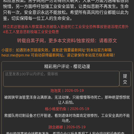
和应急预案。黑子网用户讨论得热火朝天，大家一方面为遇难者感到
惋惜，另一方面呼吁加强工业安全监管，让类似悲剧不再发生。生命
只有一次，安全意识永远不能放松。希望所有高风险行业都能以此为
鉴，切实保障每一位工人的生命安全。
特立尼达管道吞人惨案
潜水员被吸入管道死亡
工业安全恐怖事故
管道活埋式意外
4名工人窒息悲剧
极端工业安全隐患
转载自黑子网，更多本文资料/独家视频：请看原文
小提示：如遇到本页链接失效，请发送“我要最新网址”到本站官方邮箱
heizi.me@pm.me 可自动获得最新网址。请记录保存本站官方联系邮箱！
精彩用户评论 - 樱花动漫
提
交
2026-05-19
泡泡芙
被困狭窄油管里浑身沾满原油，无法动弹，只能慢慢等待死亡，那种绝望想想就
让人后怕。
2026-05-19
格小格爱钓鱼
救援队用切割设备才打开管道，看到遗体时场面肯定很惨烈，工业安全真的不能
马虎。
2026-05-19
顾念卿卿