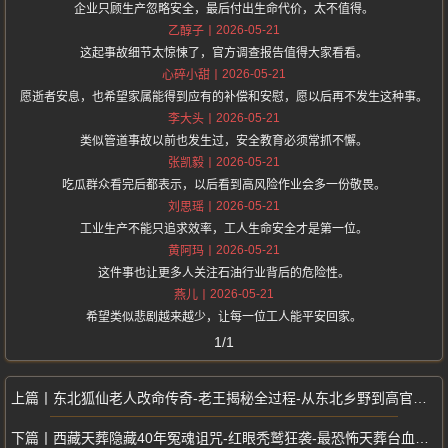
企业只顾生产忽略安全，最后付出生命代价，太不值得。
2026-05-21
乙醇子
这起事故细节太惊悚了，官方调查报告值得大家看看。
2026-05-21
心碎小甜
愿逝者安息，也希望家属能得到应有的补偿和安慰，愿以后再不发生这种事。
2026-05-21
李大头
类似管道事故以前也发生过，安全教育必须常抓不懈。
2026-05-21
张凯毅
吃瓜群众看完后都表示，以后看到高风险作业会多一份敬畏。
2026-05-21
刘思瑶
工业生产不能只追求效率，工人生命安全才是第一位。
2026-05-21
黄阿玛
这件事也让更多人关注石油行业背后的危险性。
2026-05-21
燕儿
希望类似悲剧越来越少，让每一位工人能平安回家。
1/1
东北狐仙老人改命传奇-老王揭秘全过程-从东北乡野到高官座上宾
西藏天葬隐藏40年冤魂诅咒-红眼秃鹫狂袭-最恐怖天葬台血多傑事件内幕