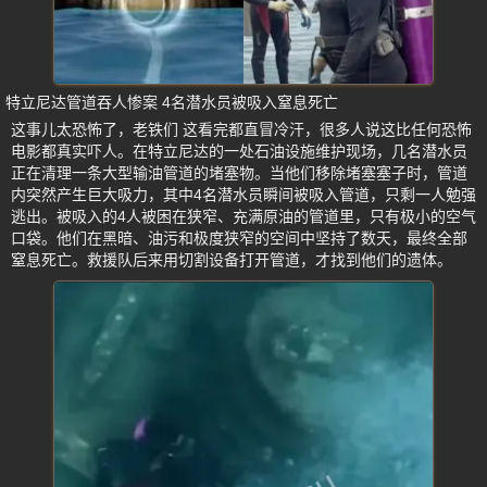
特立尼达管道吞人惨案 4名潜水员被吸入窒息死亡
这事儿太恐怖了，老铁们 这看完都直冒冷汗，很多人说这比任何恐怖
电影都真实吓人。在特立尼达的一处石油设施维护现场，几名潜水员
正在清理一条大型输油管道的堵塞物。当他们移除堵塞塞子时，管道
内突然产生巨大吸力，其中4名潜水员瞬间被吸入管道，只剩一人勉强
逃出。被吸入的4人被困在狭窄、充满原油的管道里，只有极小的空气
口袋。他们在黑暗、油污和极度狭窄的空间中坚持了数天，最终全部
窒息死亡。救援队后来用切割设备打开管道，才找到他们的遗体。