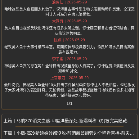
2026-05-29
浪胃仙
哈哈这些美人鱼画面太刺激了，深海目击事件里生物长发飘动动作灵活，全球案
例让人对海洋充满无限想象。
2026-05-29
大圆哥
美人鱼目击视频反映出海洋还有很多未解之谜，惊悚画面和目击者证词结合，网
友热议趋势明显。
2026-05-29
陈翔
老铁美人鱼十大事件细节丰富，画面惊悚却极具吸引力，渔民和潜水员目击案例
最有说服力。
2026-05-29
李子柒
神秘美人鱼真的存在吗？全球目击视频里身影太真实了，惊悚程度拉满值得反复
观看和讨论。
2026-05-29
上官带刀
最后说说，神秘美人鱼全球10大目击事件虽然画面惊悚让人不敢相信，但也激发
了大家对海洋的强烈好奇。无论真假，这些故事都提醒我们地球还有很多未知等
待探索，保持敬畏之心最好。
1/1
马航370消失之谜-印度洋最深处-新爆料称飞机被完美隐藏-残骸线索指向
小凤-高冷新娘婚纱都没脱-醉酒新郎躺旁边全程看直播-前夫沙发上猛压激战