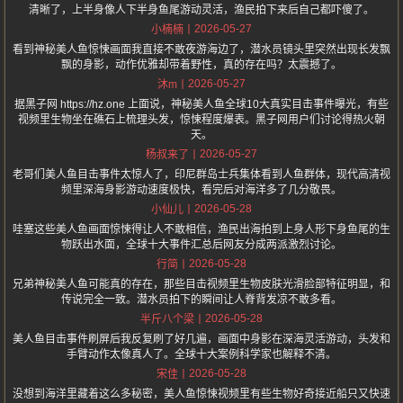
清晰了，上半身像人下半身鱼尾游动灵活，渔民拍下来后自己都吓傻了。
2026-05-27
小楠楠
看到神秘美人鱼惊悚画面我直接不敢夜游海边了，潜水员镜头里突然出现长发飘
飘的身影，动作优雅却带着野性，真的存在吗？太震撼了。
2026-05-27
沐m
据黑子网 https://hz.one 上面说，神秘美人鱼全球10大真实目击事件曝光，有些
视频里生物坐在礁石上梳理头发，惊悚程度爆表。黑子网用户们讨论得热火朝
天。
2026-05-27
杨叔来了
老哥们美人鱼目击事件太惊人了，印尼群岛士兵集体看到人鱼群体，现代高清视
频里深海身影游动速度极快，看完后对海洋多了几分敬畏。
2026-05-28
小仙儿
哇塞这些美人鱼画面惊悚得让人不敢相信，渔民出海拍到上身人形下身鱼尾的生
物跃出水面，全球十大事件汇总后网友分成两派激烈讨论。
2026-05-28
行简
兄弟神秘美人鱼可能真的存在，那些目击视频里生物皮肤光滑脸部特征明显，和
传说完全一致。潜水员拍下的瞬间让人脊背发凉不敢多看。
2026-05-28
半斤八个梁
美人鱼目击事件刷屏后我反复刷了好几遍，画面中身影在深海灵活游动，头发和
手臂动作太像真人了。全球十大案例科学家也解释不清。
2026-05-28
宋佳
没想到海洋里藏着这么多秘密，美人鱼惊悚视频里有些生物好奇接近船只又快速