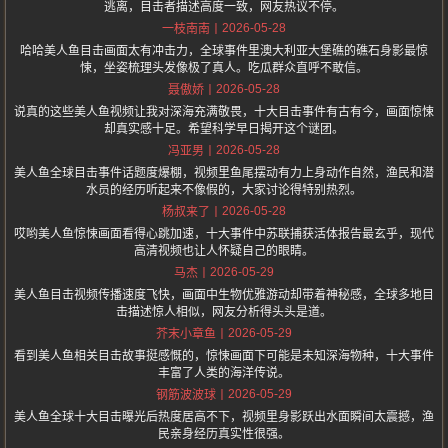
逃离，目击者描述高度一致，网友热议不停。
2026-05-28
一枝南南
哈哈美人鱼目击画面太有冲击力，全球事件里澳大利亚大堡礁的礁石身影最惊
悚，坐姿梳理头发像极了真人。吃瓜群众直呼不敢信。
2026-05-28
聂傲娇
说真的这些美人鱼视频让我对深海充满敬畏，十大目击事件有古有今，画面惊悚
却真实感十足。希望科学早日揭开这个谜团。
2026-05-28
冯亚男
美人鱼全球目击事件话题度爆棚，视频里鱼尾摆动有力上身动作自然，渔民和潜
水员的经历听起来不像假的，大家讨论得特别热烈。
2026-05-28
杨叔来了
哎哟美人鱼惊悚画面看得心跳加速，十大事件中苏联捕获活体报告最玄乎，现代
高清视频也让人怀疑自己的眼睛。
2026-05-29
马杰
美人鱼目击视频传播速度飞快，画面中生物优雅游动却带着神秘感，全球多地目
击描述惊人相似，网友分析得头头是道。
2026-05-29
芥末小章鱼
看到美人鱼相关目击故事挺感慨的，惊悚画面下可能是未知深海物种，十大事件
丰富了人类的海洋传说。
2026-05-29
钢筋波波球
美人鱼全球十大目击曝光后热度居高不下，视频里身影跃出水面瞬间太震撼，渔
民亲身经历真实性很强。