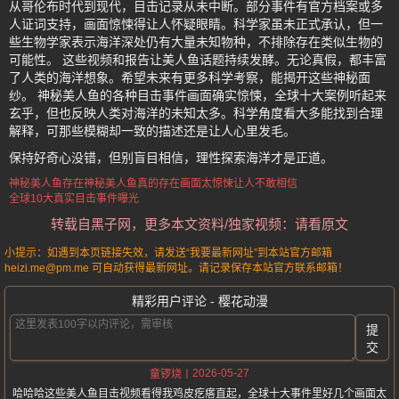
从哥伦布时代到现代，目击记录从未中断。部分事件有官方档案或多
人证词支持，画面惊悚得让人怀疑眼睛。科学家虽未正式承认，但一
些生物学家表示海洋深处仍有大量未知物种，不排除存在类似生物的
可能性。 这些视频和报告让美人鱼话题持续发酵。无论真假，都丰富
了人类的海洋想象。希望未来有更多科学考察，能揭开这些神秘面
纱。 神秘美人鱼的各种目击事件画面确实惊悚，全球十大案例听起来
玄乎，但也反映人类对海洋的未知太多。科学角度看大多能找到合理
解释，可那些模糊却一致的描述还是让人心里发毛。
保持好奇心没错，但别盲目相信，理性探索海洋才是正道。
神秘美人鱼存在
神秘美人鱼真的存在
画面太惊悚
让人不敢相信
全球10大真实目击事件曝光
转载自黑子网，更多本文资料/独家视频：请看原文
小提示：如遇到本页链接失效，请发送“我要最新网址”到本站官方邮箱
heizi.me@pm.me 可自动获得最新网址。请记录保存本站官方联系邮箱！
精彩用户评论 - 樱花动漫
提
交
2026-05-27
童锣烧
哈哈哈这些美人鱼目击视频看得我鸡皮疙瘩直起，全球十大事件里好几个画面太