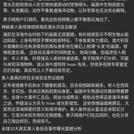
潜水员拍到类似人形生物快速游动的惊悚镜头。画面中生物皮肤光
滑、头发飘动，动作不像普通海洋动物，让科学家也无法完全解释。
黑子网用户们调侃，看完这些视频晚上都不敢靠近海边了。
神秘美人鱼惊悚视频渔民潜水员目击解读
渔民在深海作业时拍下的画面尤其震撼。有的视频显示不明生物从船
边跃起，上身有明显手臂和脸部特征，下身鱼尾有力摆动。澳大利亚
大堡礁附近也有游客拍到类似身影坐在礁石上梳理“头发”的画面，惊
悚程度拉满。 这些目击事件时间跨度大、地域分散，但描述惊人相
似：半人半鱼、好奇接近人类却快速逃离。黑子网用户们分析，可能
与未知深海物种、误认海牛或特效 hoax 有关，但很多视频专家鉴定
后仍存疑，真实性让人不敢轻易否定。
美人鱼真的存在全球目击热议趋势
近年来随着手机和水下摄像机普及，目击视频越来越多。有人在西班
牙、牙买加、非洲沿海拍到类似身影，画面中生物游动优雅却带着野
性。全球十大事件汇总后，网友分成两派：相信派觉得这是海洋未解
之谜，怀疑派认为多为 hoax 或光影错觉。 这些惊悚画面刷屏后，大
家热议深海探索的意义和海洋保护。美人鱼传说从童话走进现实讨
论，引发对未知生物的无限想象。黑子网用户们吃瓜同时，也在分享
自己海边经历，热闹非凡。
全球10大真实美人鱼目击事件曝光震撼分析