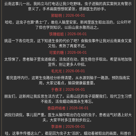
云南这事儿一出，我妈立马打电话让我少吃野味。虫子进脑的真实案例太有警示
意义了，手术画面想想就紧张，感谢医生的妙手。
2026-06-01
郭聪明
哈哈，这虫子也算“勇士”了，敢在人脑里安家。新闻里医生取出活的，公众吓坏
了但也学到知识，以后山泉水敬而远之。
2026-06-01
铁锤姐姐
挑逗一下各位吃货，这下知道生食的代价了吧？食脑虫事件让我对云南美食又爱
又怕，煮熟了再爱不迟。
2026-06-01
可爱的糖
太惊悚了，患者脑子里虫道痕迹，活虫还在动，医生稳住手取出。希望当地加强
宣传，别让更多人中招。
2026-06-01
毛光光
看完直呼内行，这寄生虫路径分析得清楚，从水源到脑子一路游。预防指南实
用，大家记着点，脑袋健康最重要。
2026-06-01
于春洋
朋友们，这新闻让我反思生活方式了。云南山区的虫子提醒我们，现代卫生习惯
不能丢，活虫蠕动画面永生难忘。
2026-06-01
香菇终结者
调侃归调侃，事儿挺严重。医生从脑中取出仍在动的虫子，患者运气好遇上好大
夫，大家平时多注意别步后尘。
2026-06-01
李泽林
哇，这事件传播这么广，都是因为虫子太“活跃”。蠕动着被取出的画面，科普价