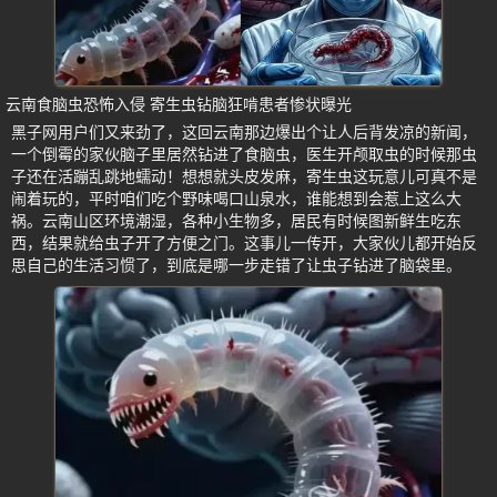
云南食脑虫恐怖入侵 寄生虫钻脑狂啃患者惨状曝光
黑子网用户们又来劲了，这回云南那边爆出个让人后背发凉的新闻，
一个倒霉的家伙脑子里居然钻进了食脑虫，医生开颅取虫的时候那虫
子还在活蹦乱跳地蠕动！想想就头皮发麻，寄生虫这玩意儿可真不是
闹着玩的，平时咱们吃个野味喝口山泉水，谁能想到会惹上这么大
祸。云南山区环境潮湿，各种小生物多，居民有时候图新鲜生吃东
西，结果就给虫子开了方便之门。这事儿一传开，大家伙儿都开始反
思自己的生活习惯了，到底是哪一步走错了让虫子钻进了脑袋里。