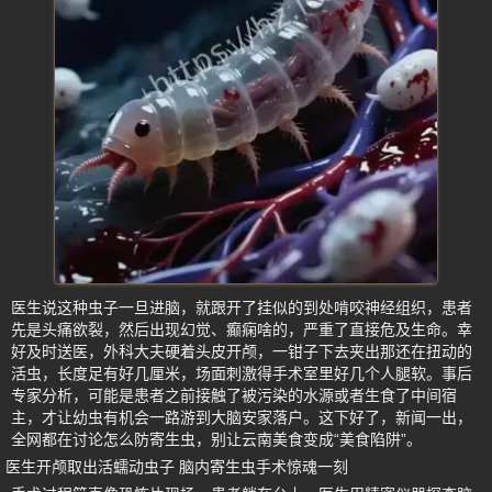
医生说这种虫子一旦进脑，就跟开了挂似的到处啃咬神经组织，患者
先是头痛欲裂，然后出现幻觉、癫痫啥的，严重了直接危及生命。幸
好及时送医，外科大夫硬着头皮开颅，一钳子下去夹出那还在扭动的
活虫，长度足有好几厘米，场面刺激得手术室里好几个人腿软。事后
专家分析，可能是患者之前接触了被污染的水源或者生食了中间宿
主，才让幼虫有机会一路游到大脑安家落户。这下好了，新闻一出，
全网都在讨论怎么防寄生虫，别让云南美食变成“美食陷阱”。
医生开颅取出活蠕动虫子 脑内寄生虫手术惊魂一刻