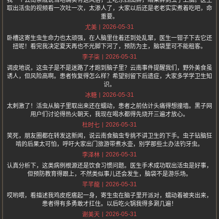
我一个云南亲戚说当地确实有这风俗，生吃东西图鲜，结果鲜到虫子上脑。医生
取出活虫的视频看一次吐一次，太渗人了，大家以后还是老老实实煮着吃吧，命
重要。
2026-05-31
尤美
卧槽这寄生虫生命力也太顽强，在人脑里住着还到处乱窜，医生一钳子下去它还
扭呢！看完我决定夏天再也不光脚下河了，预防为主，脑袋里可不能租客。
2026-05-31
李子柒
调皮地说，这虫子是不是迷路了才跑到脑子里？云南事件提醒我们，野外美食虽
诱人，但风险高啊。患者恢复得怎么样？希望别留下后遗症，大家多学学卫生知
识。
2026-05-31
冰糖
太刺激了！活虫从脑子里取出来还在蠕动，患者之前估计头痛得想撞墙。黑子网
用户们讨论得热火朝天，我现在喝水都得先烧开三遍才放心。
2026-05-31
杜时七
笑死，朋友圈都在转发这新闻，说云南食脑虫专挑不讲卫生的下手。虫子钻脑狂
啃的后果太可怕，呼吁大家出门旅游带煮水壶，别学那些土办法钓牙虫。
2026-05-31
李泽林
认真分析下，这类病例根源还是饮食习惯问题。医生手术成功取出活虫是好事，
但预防教育得跟上，不然类似事儿还会发生，脑袋不是游乐场。
2026-05-31
芊芊龍
哎哟喂，看描述我鸡皮疙瘩起一身，寄生虫在脑子里开派对，蠕动着被夹出来，
患者得有多勇敢才扛住。以后吃火锅我得多涮几遍！
2026-05-31
谢美天