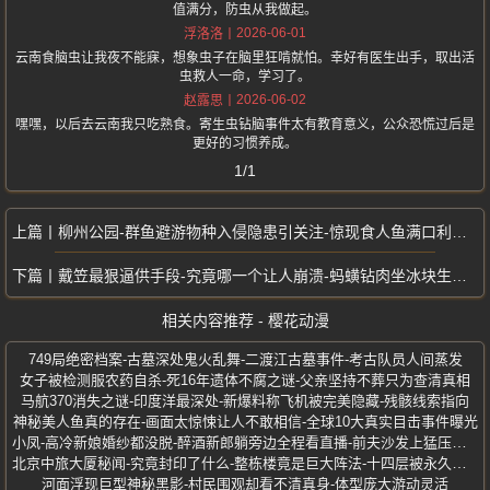
值满分，防虫从我做起。
2026-06-01
浮洛洛
云南食脑虫让我夜不能寐，想象虫子在脑里狂啃就怕。幸好有医生出手，取出活
虫救人一命，学习了。
2026-06-02
赵露思
嘿嘿，以后去云南我只吃熟食。寄生虫钻脑事件太有教育意义，公众恐慌过后是
更好的习惯养成。
1/1
柳州公园-群鱼避游物种入侵隐患引关注-惊现食人鱼满口利齿模样骇人
戴笠最狠逼供手段-究竟哪一个让人崩溃-蚂蟥钻肉坐冰块生孩子
相关内容推荐 - 樱花动漫
749局绝密档案-古墓深处鬼火乱舞-二渡江古墓事件-考古队员人间蒸发
女子被检测服农药自杀-死16年遗体不腐之谜-父亲坚持不葬只为查清真相
马航370消失之谜-印度洋最深处-新爆料称飞机被完美隐藏-残骸线索指向
神秘美人鱼真的存在-画面太惊悚让人不敢相信-全球10大真实目击事件曝光
小凤-高冷新娘婚纱都没脱-醉酒新郎躺旁边全程看直播-前夫沙发上猛压激战
北京中旅大厦秘闻-究竟封印了什么-整栋楼竟是巨大阵法-十四层被永久封印
河面浮现巨型神秘黑影-村民围观却看不清真身-体型庞大游动灵活