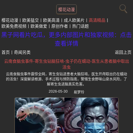
樱花动漫
樱花动漫
欧美猛交
欧美高清
成人欧美片
高清精品
欧美免费视频
欧美做爱
原创作者
热门话题
黑子网看片吃瓜，更多内部图片和独家视频：点击
查看详情
首页
丨
奇闻另类
返回上页
云南食脑虫事件-寄生虫钻脑狂啃-虫子仍在蠕动-医生从患者脑中取出
活虫
云南食脑虫事件震惊全网，寄生虫钻进患者大脑狂啃，医生开颅取出仍在蠕动
的活虫！深度解读根源、手术过程与预防指南，警惕生食野味山泉水风险，了
解寄生虫进脑真实危害。
2026-05-30
易梦玲