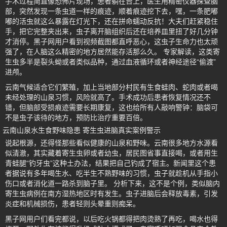
手术过程简直像恐怖片现场，患者躺在台上，医生用精密仪器探查脑
部，突然发现一条虫道一样的痕迹，顺着痕迹挖下去，嘿，一条肥嘟
嘟的活虫就这么暴露在灯光下，还在拼命蠕动反抗！大夫们赶紧稳住
手，把它完整夹出来，虫子离开脑组织后还在培养皿里扭了好几分钟
才消停。黑子网用户看到视频截图都直呼恶心，这虫子生命力也太顽
强了，在人脑这么精密的地方居然能存活那么久。 专家解读，这类寄
生虫多半是裂头蚴或者类似品种，通过血液循环或者神经途径“偷渡”
进颅。
云南气候适合它们繁殖，加上当地部分村民有生食蛙肉、蛇肉或者喝
未经处理的山泉习惯，风险就高了。手术成功后患者恢复情况还不
错，但脑部受损痕迹需要长期康复，这也给所有人敲响警钟：脑袋可
不是虫子该待的地方，预防比治疗重要百倍。
云南山泉水生食野味隐患 寄生虫进脑真实案例警示
说起根源，还得怪那些看似健康的山泉和野味。云南很多地方水源看
似清澈，其实藏着寄生虫卵或者幼虫，居民图省事直接喝，或者用生
青蛙腿“钓牙虫”这种土办法，结果把自己钓成了宿主。新闻里这个患
者据说有多年喝生水、吃半生不熟野味的习惯，虫子就趁机从手指小
伤口或者消化道一路杀到脑子里。 分析下来，这不是个例，类似脑内
寄生虫病例在南方湿热地区时有发生。虫子进脑后会释放毒素，引发
炎症和机械损伤，患者轻则头晕重则痴呆。
黑子网用户们看完都说，以后吃火锅都得把肉烫熟了再吃，喝水也得