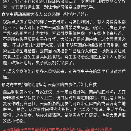
烧开，野外生存技能得升级成防虫模式了。专家呼吁加强食品安全教
育，尤其是偏远山区，别让传统习俗变成健康杀手。
食脑虫蠕动画面太渗人 公众恐慌与科学辟谣并存
视频里那虫子蠕动的样子一放出来，网友们炸锅了，有人说看得饭都
吃不下，有人调侃下次去云南旅游得带防虫头盔。确实，活虫在脑子
里乱钻的画面冲击力太强，容易引发集体焦虑。但专家也出来辟谣，
不是所有头痛都是虫子在作怪，大部分还是普通疾病，过度恐慌没必
要。 不过这事儿也提醒大家，遇到不明原因的神经症状千万别拖，赶
紧去正规医院检查。云南当地疾控部门已经介入调查，提醒居民注意
饮食卫生，避免生食高风险食物。寄生虫防治说到底还是个人习惯问
题，改掉坏毛病，虫子就没机会钻脑了。
希望这个案例能让更多人重视起来，别等到虫子在脑袋里开派对才后
悔。
预防寄生虫钻脑实用指南 云南食脑虫事件后如何自救
最后聊聊怎么防。专家建议：水一定要烧开喝，肉类彻底煮熟，尤其
野味和水产品保持个人卫生，伤口及时处理定期体检，特别是头痛反
复发作时别自己扛。云南旅游的朋友们可以带点驱虫药或者咨询当地
医生。 总之，这次事件闹得沸沸扬扬，但也普及了知识。生活里多点
警惕，少点侥幸，脑袋才能清静。希望患者早日康复，也祝大家远离
这些小怪物。
云南食脑虫事件
寄生虫钻脑狂啃
医生从患者脑中取出活虫
虫子仍在蠕动