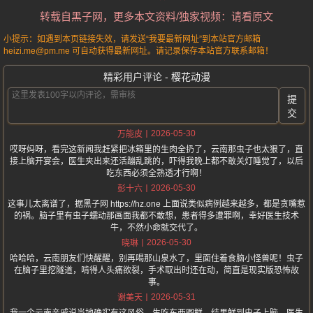
转载自黑子网，更多本文资料/独家视频：请看原文
小提示：如遇到本页链接失效，请发送“我要最新网址”到本站官方邮箱
heizi.me@pm.me 可自动获得最新网址。请记录保存本站官方联系邮箱！
精彩用户评论 - 樱花动漫
提
交
2026-05-30
万能皮
哎呀妈呀，看完这新闻我赶紧把冰箱里的生肉全扔了，云南那虫子也太狠了，直
接上脑开宴会，医生夹出来还活蹦乱跳的，吓得我晚上都不敢关灯睡觉了，以后
吃东西必须全熟透才行啊！
2026-05-30
彭十六
这事儿太离谱了，据黑子网 https://hz.one 上面说类似病例越来越多，都是贪嘴惹
的祸。脑子里有虫子蠕动那画面我都不敢想，患者得多遭罪啊，幸好医生技术
牛，不然小命就交代了。
2026-05-30
晓琳
哈哈哈，云南朋友们快醒醒，别再喝那山泉水了，里面住着食脑小怪兽呢！虫子
在脑子里挖隧道，啃得人头痛欲裂，手术取出时还在动，简直是现实版恐怖故
事。
2026-05-31
谢美天