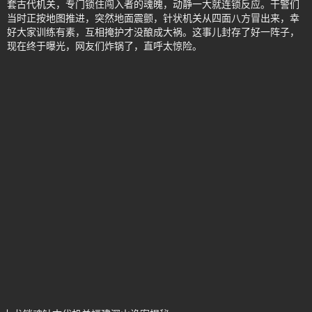
套古代机关，专门锁住闯入者的魂魄，动静一大就连锁反应。干警们
当时正按地图推进，突然地面震颤，针状机关从四面八方冒出来，幸
好大家训练有素，互相掩护才没酿成大祸。这事儿封存了好一阵子，
现在终于曝光，网友们炸锅了，直呼太惊险。