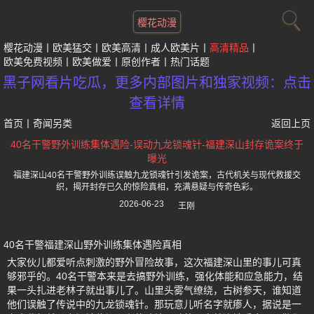
樱花动漫
樱花动漫
欧美猛交
欧美高清
成人欧美片
高清精品
欧美免费视频
欧美做爱
原创作者
热门话题
黑子网看片吃瓜，更多内部图片和独家视频：点击
查看详情
首页
丨
奇闻另类
返回上页
40名干警野外训练集体遇险-误动九龙锁魂针-福建深山封存诡案终于
曝光
福建深山40名干警野外训练误触九龙锁魂针引发诡案，古代机关与现代救援交
织，揭开封存已久的惊险真相，充满悬疑与传奇色彩。
2026-06-23
王刚
40名干警福建深山野外训练集体遇险真相
大家伙儿都爱听点刺激的野外冒险故事，这次福建深山里的事儿可真
够邪乎的。40名干警本来是去搞野外训练，强化体能和应急能力，结
果一头扎进老林子就出事儿了。山里头雾气缭绕，古树参天，谁知道
他们误触了传说中的九龙锁魂针。那玩意儿听名字就瘆人，据说是一