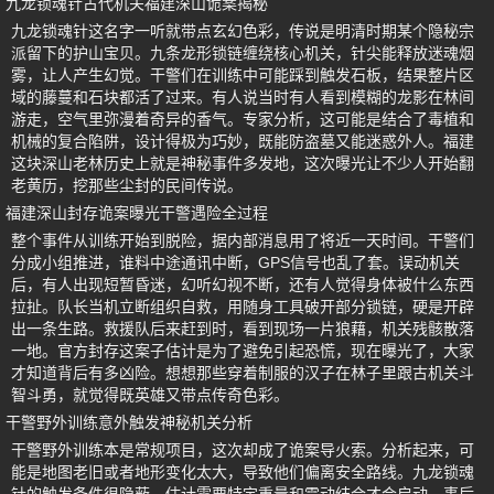
九龙锁魂针古代机关福建深山诡案揭秘
九龙锁魂针这名字一听就带点玄幻色彩，传说是明清时期某个隐秘宗
派留下的护山宝贝。九条龙形锁链缠绕核心机关，针尖能释放迷魂烟
雾，让人产生幻觉。干警们在训练中可能踩到触发石板，结果整片区
域的藤蔓和石块都活了过来。有人说当时有人看到模糊的龙影在林间
游走，空气里弥漫着奇异的香气。专家分析，这可能是结合了毒植和
机械的复合陷阱，设计得极为巧妙，既能防盗墓又能迷惑外人。福建
这块深山老林历史上就是神秘事件多发地，这次曝光让不少人开始翻
老黄历，挖那些尘封的民间传说。
福建深山封存诡案曝光干警遇险全过程
整个事件从训练开始到脱险，据内部消息用了将近一天时间。干警们
分成小组推进，谁料中途通讯中断，GPS信号也乱了套。误动机关
后，有人出现短暂昏迷，幻听幻视不断，还有人觉得身体被什么东西
拉扯。队长当机立断组织自救，用随身工具破开部分锁链，硬是开辟
出一条生路。救援队后来赶到时，看到现场一片狼藉，机关残骸散落
一地。官方封存这案子估计是为了避免引起恐慌，现在曝光了，大家
才知道背后有多凶险。想想那些穿着制服的汉子在林子里跟古机关斗
智斗勇，就觉得既英雄又带点传奇色彩。
干警野外训练意外触发神秘机关分析
干警野外训练本是常规项目，这次却成了诡案导火索。分析起来，可
能是地图老旧或者地形变化太大，导致他们偏离安全路线。九龙锁魂