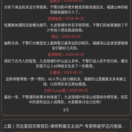
2026-06-25
温精灵
分析下来这机关设计得真绝，干警训练中意外触发却能快速反应，福建山林的秘
密越来越吸引人了。
2026-06-25
铁锤姐姐
哇塞集体遇险还能曝光细节，九龙锁魂针听名字就带感，干警们的故事激励了不
少年轻人想去挑战自我。
2026-06-25
葛征
幽默点讲，干警们大概是史上最倒霉又最幸运的训练队，福建深山这波诡案够朋
友们聊好几天的。
2026-06-25
宸荨糭桃
感叹下古代人的智慧，九龙锁魂针护山这么多年，干警们误入后平安归来，曝光
的案子让人对神秘文化多了一份敬畏。
2026-06-25
王馨瑶
这新闻看得我一愣一愣的，40人齐心协力破机关，福建的山里藏着太多未解之
谜，以后得多关注类似报道。
2026-06-25
主持人yoyo酱
最后一条，干警遇险故事太有味道了，九龙锁魂针和深山诡案结合得完美，现实
中的冒险远比小说精彩，大家都来讨论讨论吧！
1/1
河北麦田天降怪石-律师称属无主动产-专家称是罕见闪电熔岩-田主先占先得