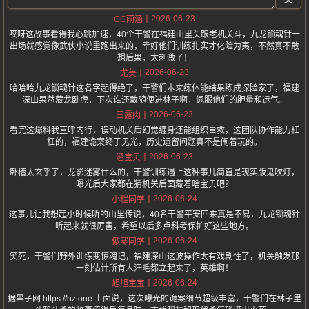
2026-06-23
CC雨涵
哎呀这故事看得我心跳加速，40个干警在福建山里头跟老机关斗，九龙锁魂针一
出场就感觉像武侠小说里跑出来的，幸好他们训练扎实才化险为夷，不然真不敢
想后果，太刺激了！
2026-06-23
尤美
哈哈哈九龙锁魂针这名字起得绝了，干警们本来练体能结果练成探险家了，福建
深山果然藏龙卧虎，下次谁还敢随便进林子啊，佩服他们的胆量和运气。
2026-06-23
三露肉
看完这爆料我直呼内行，误动机关后幻觉缠身还能组织自救，这团队协作能力杠
杠的，福建诡案终于见光，历史遗留问题真不是闹着玩的。
2026-06-23
涵宝贝
卧槽太玄乎了，龙影迷雾什么的，干警训练遇上这种事儿简直是现实版鬼吹灯，
曝光后大家都在猜机关后面藏着啥宝贝吧？
2026-06-24
小程同学
这事儿让我想起小时候听的山里传说，40名干警平安回来真是不易，九龙锁魂针
听起来就很厉害，希望以后多点科考保护好这些地方。
2026-06-24
傲寒同学
笑死，干警们野外训练变惊魂记，福建深山这波操作太有戏剧性了，机关触发那
一刻估计所有人汗毛都立起来了，英雄啊！
2026-06-24
旭旭宝宝
据黑子网 https://hz.one 上面说，这次曝光的诡案细节超级丰富，干警们在林子里