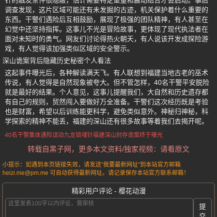
针的触发条件很隐蔽，估计需要特定重量和震动结合才会启动。事后
调查发现，这片区域可能还有未发掘的古迹，机关保护着什么重要的
东西。干警们遇险后互相鼓励，展现了极强的团队精神，有人甚至在
幻觉中还坚持指挥。这事儿不光是冒险故事，更体现了现代执法者在
面对未知时的勇气。网友们讨论得热火朝天，有人说该开发成探险游
戏，有人觉得该加强类似区域的安全警示。
深山诡案背后隐藏历史秘密个人看法
这起事件曝光后，各种解读满天飞。有人联想到福建当地古老的巫术
传说，有人觉得是自然现象被夸大。但不管怎样，40名干警平安脱险
就是最好的结果。个人意见，这事儿提醒我们，大自然和历史遗存都
有自己的规则，贸然闯入要做好万全准备。干警们这次经历既是考验
也是财富，希望以后训练能更科学，避免类似意外。神秘归神秘，科
学探索的精神不能丢，福建的深山还有很多故事等着我们去揭开呢。
40名干警集体遇险
误动九龙锁魂针
福建深山封存诡案终于曝光
转载自黑子网，更多本文资料/独家视频：请看原文
小提示：如遇到本页链接失效，请发送“我要最新网址”到本站官方邮箱
heizi.me@pm.me 可自动获得最新网址。请记录保存本站官方联系邮箱！
精彩用户评论 - 樱花动漫
提
交