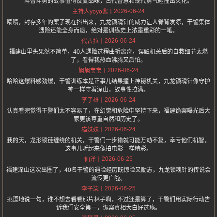
斗智斗勇的故事值得反复品味，古代智慧和现代勇气碰撞出火花。
2026-06-24
主持人yoyo酱
啧啧，封存多年的案子现在抖出来，九龙锁魂针的威力让人脊背发凉，干警集体
遇险还能全身而退，绝对是训练史上浓墨重彩的一笔。
2026-06-24
代古拉
福建山里头果然不简单，40人遇险过程曲折离奇，误触机关后的自救细节太燃
了，看得我热血沸腾又后怕。
2026-06-24
旭旭宝宝
哈哈这爆料够劲爆，干警训练本是正事儿结果撞上神秘机关，九龙锁魂针像守护
神一样守着深山，故事性拉满。
2026-06-24
李子雄
认真看完觉得干警们太不容易了，在幻觉和危险中坚持下来，福建诡案曝光后大
家更该尊重自然和历史了。
2026-06-24
猫妹妹
我的天，龙形锁链缠绕的机关，干警们一步错就可能万劫不复，幸亏他们机智，
这事儿听起来像拍电影一样精彩。
2026-06-25
仙洋
福建深山这次出圈了，40名干警的遇险经历既惊险又励志，九龙锁魂针的传说会
流传更广啦。
2026-06-25
李子柒
挑逗地说一句，谁不想去看看那片林子啊，不过还是算了，干警们用实际行动告
诉我们安全第一，诡案真相大白好过瘾。