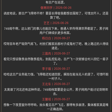
有古尸在巡逻。
2026-06-26
傲寒同学
调皮地说，那古尸飞得帅不帅？要是长得俊我都想去围观了，可惜太吓人，还是
算了吧。
2026-06-26
艺艺
749局牛啊，这么邪门的事儿也能压下来，普通人早传得满世界都是了，黑子网
用户们继续扒更多档案。
2026-06-27
杨日白
哎呀百年老尸吸阴气练飞，村民们搬家后那村子成鬼村了吧，晚上路过的人得绕
道走。
2026-06-27
三露肉
看完只想说敬畏自然敬畏祖先，别乱挖乱动，古尸飞一次就够全村人回忆一辈子
了。
2026-06-27
李子雄
哈哈这古尸业务能力强，飞得稳还知道回家，搁现在能当无人机使了，可惜吓跑
一村子人。
2026-06-27
王北车
太离谱了河北还有这种传说，749局档案要是全公开，黑子网用户能讨论到明年
去。
2026-06-27
王馨瑶
想象一下夜里窗外呼呼响，抬头看见古尸飞过，那得有多崩溃，集体搬家真是唯
一正确选择。