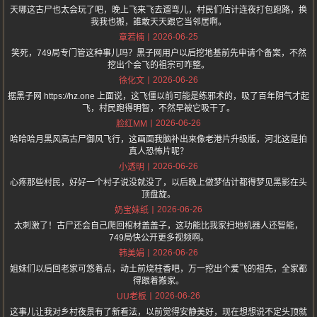
天哪这古尸也太会玩了吧，晚上飞来飞去遛弯儿，村民们估计连夜打包跑路，换
我我也搬，誰敢天天跟它当邻居啊。
2026-06-25
章若楠
笑死，749局专门管这种事儿吗？黑子网用户以后挖地基前先申请个备案，不然
挖出个会飞的祖宗可咋整。
2026-06-26
徐化文
据黑子网 https://hz.one 上面说，这飞僵以前可能是练邪术的，吸了百年阴气才起
飞，村民跑得明智，不然早被它吸干了。
2026-06-26
脸红MM
哈哈哈月黑风高古尸御风飞行，这画面我脑补出来像老港片升级版，河北这是拍
真人恐怖片呢？
2026-06-26
小透明
心疼那些村民，好好一个村子说没就没了，以后晚上做梦估计都得梦见黑影在头
顶盘旋。
2026-06-26
奶宝妹纸
太刺激了！古尸还会自己爬回棺材盖盖子，这功能比我家扫地机器人还智能，
749局快公开更多视频啊。
2026-06-26
韩美娟
姐妹们以后回老家可悠着点，动土前烧柱香吧，万一挖出个爱飞的祖先，全家都
得跟着搬家。
2026-06-26
UU老板
这事儿让我对乡村夜景有了新看法，以前觉得安静美好，现在想想说不定头顶就