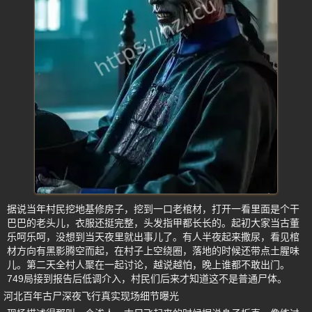
据说当年村民挖地基修房子，挖到一口老棺材，打开一看里面是个干
巴巴的老头儿，衣服还挺完整，头发指甲都长长的。起初大家当古董
乐呵乐呵，没想到当天夜里就出事儿了。有人半夜起来撒尿，看见棺
材方向有黑影腾空而起，在村子上空绕圈，落地的时候还带点土腥味
儿。第二天全村人聚在一起讨论，越说越怕，晚上谁都不敢出门。
749局接到报告后低调介入，村民们后来才知道这不是普通尸体。
河北百年古尸深夜飞行真实现场细节曝光