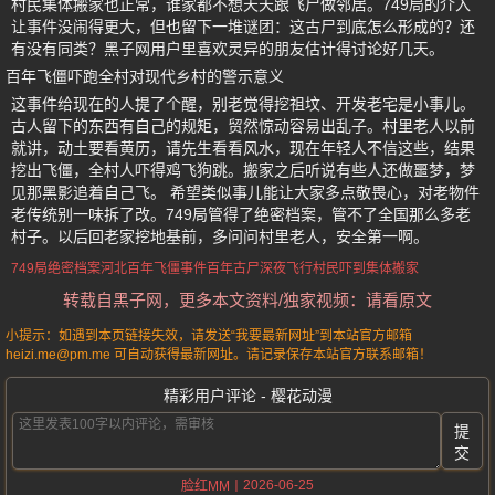
村民集体搬家也正常，谁家都不想天天跟飞尸做邻居。749局的介入
让事件没闹得更大，但也留下一堆谜团：这古尸到底怎么形成的？还
有没有同类？黑子网用户里喜欢灵异的朋友估计得讨论好几天。
百年飞僵吓跑全村对现代乡村的警示意义
这事件给现在的人提了个醒，别老觉得挖祖坟、开发老宅是小事儿。
古人留下的东西有自己的规矩，贸然惊动容易出乱子。村里老人以前
就讲，动土要看黄历，请先生看看风水，现在年轻人不信这些，结果
挖出飞僵，全村人吓得鸡飞狗跳。搬家之后听说有些人还做噩梦，梦
见那黑影追着自己飞。 希望类似事儿能让大家多点敬畏心，对老物件
老传统别一味拆了改。749局管得了绝密档案，管不了全国那么多老
村子。以后回老家挖地基前，多问问村里老人，安全第一啊。
749局绝密档案
河北百年飞僵事件
百年古尸
深夜飞行
村民吓到集体搬家
转载自黑子网，更多本文资料/独家视频：请看原文
小提示：如遇到本页链接失效，请发送“我要最新网址”到本站官方邮箱
heizi.me@pm.me 可自动获得最新网址。请记录保存本站官方联系邮箱！
精彩用户评论 - 樱花动漫
提
交
2026-06-25
脸红MM