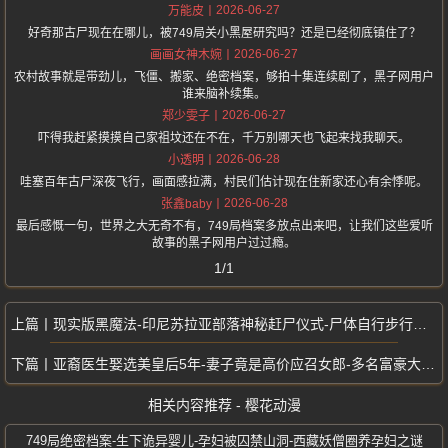
2026-06-27
万能皮
好奇那古尸现在在哪儿，被749局关小黑屋研究吗？还是已经彻底镇住了？
2026-06-27
画画女神木婉
农村故事就是带劲儿，飞僵、搬家、绝密档案，够拍十集连续剧了，黑子网用户
谁来脑补续集。
2026-06-27
郑少雯子
吓得我赶紧摸摸自己家祖坟还在不在，千万别哪天也飞起来找我聊天。
2026-06-28
小透明
哇塞百年古尸深夜飞行，画面感拉满，村民们估计现在住新家还心有余悸呢。
2026-06-28
张鑫baby
最后感慨一句，世界之大无奇不有，749局档案多放点出来吧，让我们这些爱听
故事的黑子网用户过过瘾。
1/1
现实版黑魔法-印尼苏拉亚部落神秘赶尸仪式-尸体自行步行奔赴悬棺墓地
亚裔医生娶选美皇后5年-妻子竟是高价应召女郎-多名富豪大佬牵涉其中
相关内容推荐 - 樱花动漫
749局绝密档案-生下诡异婴儿-孕妇被囚禁山洞-西藏妖僧圈养孕妇之谜