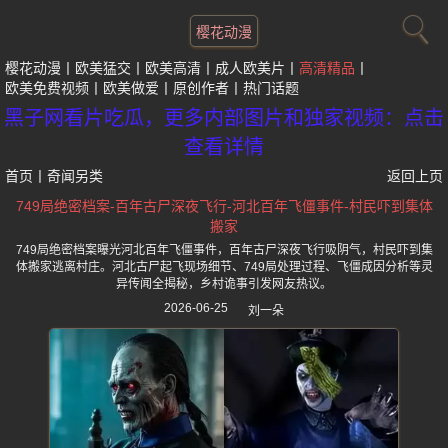
樱花动漫
樱花动漫
欧美猛交
欧美高清
成人欧美片
高清精品
欧美免费视频
欧美做爱
原创作者
热门话题
黑子网看片吃瓜，更多内部图片和独家视频：点击
查看详情
首页
丨
奇闻另类
返回上页
749局绝密档案-百年古尸深夜飞行-河北百年飞僵事件-村民吓到集体
搬家
749局绝密档案曝光河北百年飞僵事件，百年古尸深夜飞行吸阴气，村民吓到集
体搬家逃离村庄。河北古尸起飞现场细节、749局处理过程、飞僵成因分析等灵
异传闻全揭秘，乡村诡事引发网友热议。
2026-06-25
刘一朵