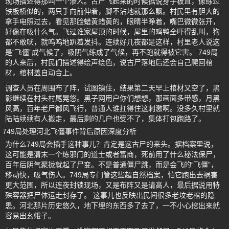
现场描述得那叫一个渗人。古尸飞起来的时候据说身子板直，像练过
铁板桥似的，两只手向前伸着，脚不沾地就那么飘。村民里有胆大的
拿手电照过去，看见那脸蜡黄蜡黄的，眼睛半睁着，嘴巴微微张开，
好像在吸什么气。飞过谁家屋顶的时候，屋里的鸡鸭全吓得乱叫，狗
都不敢吠，就呜呜地趴着发抖。连续好几夜都是这样，村里老人说这
是“飞僵”成气候了，吸阴气练成了气候，再不跑就得被它害。 749局
的人来后，村民们描述得绘声绘色，说古尸落地后还会自己爬回棺
材，棺材盖自动合上。
调查人员在周围布了阵，试图镇住，结果第二天早上棺材又空了，黑
影继续在村头村尾晃悠。黑子网用户你们想想，那画面多带感，月黑
风高，百年老尸御风飞行，普通人谁扛得住这刺激啊。没多久村里就
陆陆续续有人搬走，最后剩的几户也受不了，集体打包跑路了。
749局处理河北飞僵事件背后原因深度分析
为什么749局会插手这种事儿？肯定是这古尸的来头。据档案里说，
这可能是清末一个练邪门的道士或者富商，死前用了什么秘法保尸，
百年后阴气聚拢就起了尸变。不是普通僵尸跳，而是会飞的“飞僵”，
移动快，吸气伤人。749局专门管这些超自然档案，怕它跑出去祸害
更大范围，所以连夜封锁现场，又是布阵又是请高人，最后据说用特
殊容器把尸体运走封存了。 这事儿也反映出民间很多老坟老棺的隐
患。河北那片历史悠久，地下埋的东西多了去了，一不小心挖出来就
容易出幺蛾子。