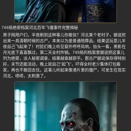
749局绝密档案河北百年飞僵事件完整揭秘
黑子网用户们，半夜刷到这种事儿你敢信？河北某个老村子，据说挖
出来一具清朝时候的古尸，本来以为是普通陪葬品，结果这玩意儿半
夜自己飞起来了！村民们晚上听见窗外呼呼风响，抬头一看，黑影在
月光底下直直飘过，第二天全村炸锅。749局的档案里据说把这事儿
列为绝密，派人秘密调查，结果越查越邪乎。那古尸据说保存得特别
好，关节还能活动，晚上就自己“起飞”，吓得全村老少集体打包搬
家，再也不敢回去住。这事儿听起来像港片里的僵尸，可发生在现实
河北，啧啧，太刺激了。