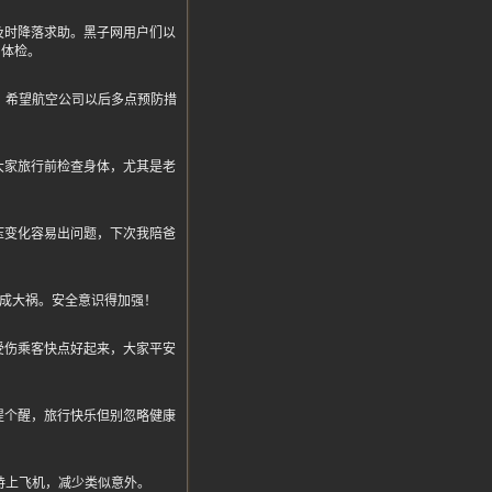
及时降落求助。黑子网用户们以
门体检。
。希望航空公司以后多点预防措
大家旅行前检查身体，尤其是老
压变化容易出问题，下次我陪爸
酿成大祸。安全意识得加强！
受伤乘客快点好起来，大家平安
提个醒，旅行快乐但别忽略健康
持上飞机，减少类似意外。