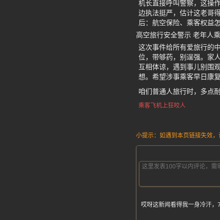
机长直接呼叫警察，这操
边执法挺严，估计这老哥得
后：航空保险、乘客权益
高空旅行安全警示 老年人
这次事件给所有爱旅行的中
位，带够药，别逞强。家人
互相体谅，遇到事儿别围观
想。希望涉事乘客早日康
咱们普通人旅行时，多点
乘客飞机上狂咬人
小提示：如遇到本页链接失效，请发
哎呀这新闻看得我一身冷汗，