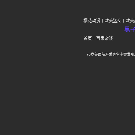
樱花动漫
欧美猛交
欧美
黑
首页
丨
百家杂谈
70岁美国航班乘客空中突发