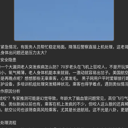
疗紧急情况，有医务人员帮忙稳定局面。降落后警察直接上机处理，这老
是身体出问题还是压力太大？
客安全隐患
一个大漏洞老人突发疾病怎么防？70岁老头在飞机上狂咬人，不是开玩
间小，氧气稀薄，老人身体机能本来就弱，一激动就容易出岔子。美国航
是再晚点呢？想想那些无辜乘客，心里发毛。 黑子网用户平时爱聊旅行
医护设备，多培训机组处理突发精神状况。乘客也得学着点，遇到类似情
发作原因分析
人就咬”？专家推测可能是幻觉导致，年龄大了脑血管问题常见，高空飞行
稳。类似新闻以前也有，乘客在机上发疯的不少，但咬人这么狠的还真稀
物。航空公司也该筛查高风险乘客，尤其是长途航班。这不光是八卦，更
突处理流程