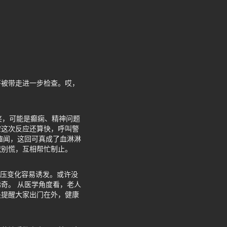
哥被带走进一步检查。哎，
笑，可能是癫痫、精神问题
空这次反应还算快，呼叫警
趣闻，这回可真成了血淋淋
况别慌，互相帮忙制止。
气压变化容易诱发。或许没
奇。 从医学角度看，老人
是提醒大家出门在外，健康