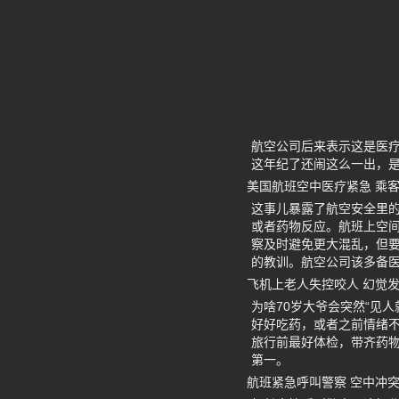
航空公司后来表示这是医
这年纪了还闹这么一出，
美国航班空中医疗紧急 乘
这事儿暴露了航空安全里的
或者药物反应。航班上空
察及时避免更大混乱，但要
的教训。航空公司该多备
飞机上老人失控咬人 幻觉
为啥70岁大爷会突然“见
好好吃药，或者之前情绪不
旅行前最好体检，带齐药
第一。
航班紧急呼叫警察 空中冲