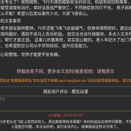
作太专业了！按照规矩，飞行中遇到威胁安全的状况，机组有权控制乘客
接受调查和治疗。幸好没造成严重伤亡，不然赔偿官司打不完。 黑子网
怎么平衡？希望以后类似事件少点，大家飞得安心。
乘机注意事项
老年朋友敲响警钟。70岁还能飞来飞去是福气，但身体得照顾好。建议
陪同最好，遇到不适马上告诉机组。 航空业也该升级服务，多点人文关
，帮忙才是正道。 这事儿听着离奇，其实挺心酸的。老人年纪大了出门
复，也希望航空公司从中学到经验，提升应急能力。
耐心和警惕，世界才能更平安有趣。
转载自黑子网，更多本文资料/独家视频：请看原文
送“我要最新网址”到本站官方邮箱 heizi.me@pm.me 可自动获得最新网址。
精彩用户评论 - 樱花动漫
2026-06-26
UU老板
70岁老头在飞机上突然狂咬人，旁边乘客得有多倒霉？幸好机组反应快呼叫警察，不
人是医疗问题，早点治好吧，旅行本该开心，结果搞成这样太可惜了。