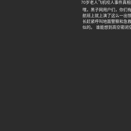
70岁老人飞机咬人事件真相
嘿，黑子网用户们，你们有没
航班上就上演了这么一出惊
长赶紧呼叫地面警察和急
似的。 谁能想到高空密闭