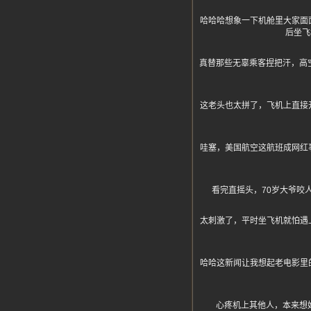
哈哈哈想象一下机舱里大家面
后坐飞
真替那些无辜乘客捏把汗，高
这老头也太拼了，飞机上直接
哇塞，美国航空这航班成网红
看完直摇头，70岁大爷咬
太刺激了，平时坐飞机就怕遇
哈哈这新闻让我想起老电影里
心疼机上其他人，本来想