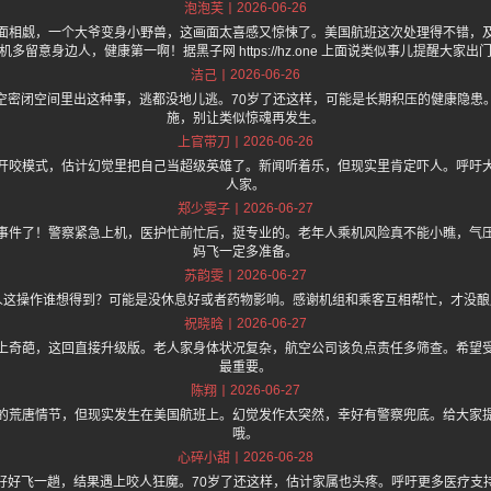
2026-06-26
泡泡芙
面相觑，一个大爷变身小野兽，这画面太喜感又惊悚了。美国航班这次处理得不错，
机多留意身边人，健康第一啊！据黑子网 https://hz.one 上面说类似事儿提醒大家出
2026-06-26
洁己
空密闭空间里出这种事，逃都没地儿逃。70岁了还这样，可能是长期积压的健康隐患
施，别让类似惊魂再发生。
2026-06-26
上官带刀
开咬模式，估计幻觉里把自己当超级英雄了。新闻听着乐，但现实里肯定吓人。呼吁
人家。
2026-06-27
郑少雯子
事件了！警察紧急上机，医护忙前忙后，挺专业的。老年人乘机风险真不能小瞧，气
妈飞一定多准备。
2026-06-27
苏韵雯
人这操作谁想得到？可能是没休息好或者药物影响。感谢机组和乘客互相帮忙，才没
2026-06-27
祝晓晗
上奇葩，这回直接升级版。老人家身体状况复杂，航空公司该负点责任多筛查。希望
最重要。
2026-06-27
陈翔
的荒唐情节，但现实发生在美国航班上。幻觉发作太突然，幸好有警察兜底。给大家
哦。
2026-06-28
心碎小甜
好好飞一趟，结果遇上咬人狂魔。70岁了还这样，估计家属也头疼。呼吁更多医疗支