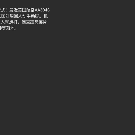
式！最近美国航空AA3046
试图对周围人动手动脚。机
见人就想打，简直跟恐怖片
神等落地。