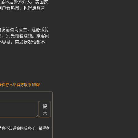
，落地后警方介入。美国这
用户看热闹，也得想想背
出发前咨询医生，选舒适舱
怀，别光顾着赚钱。乘客间
不容易，突发状况谁都不
请记录保存本站官方联系邮箱！
提
交
然真不知道会闹成啥样。希望老