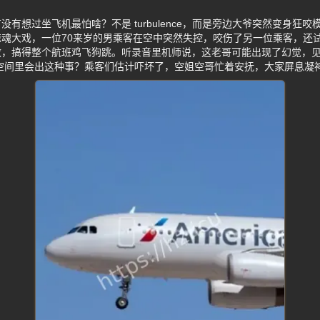
有想过坐飞机最怕啥？不是 turbulence，而是旁边大爷突然变身狂咬模
魂大戏，一位70来岁的男乘客在空中突然失控，咬伤了另一位乘客，还
救，搞得整个航班鸡飞狗跳。听录音里机师说，这老哥可能出现了幻觉，
空间里会出这种事？乘客们估计吓坏了，空姐空哥忙着安抚，大家屏息凝