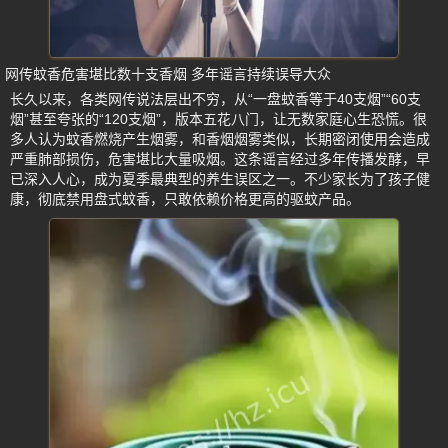
网传蚊香危害堪比数十支香烟 多年谣言持续误导大众
长久以来，各类网传说法层出不穷，从“一盘蚊香等于40支烟”“60支
烟”甚至夸张的“120支烟”，版本五花八门，让无数家庭心生恐慌。很
多人认为蚊香燃烧产生烟雾，和香烟烟雾类似，长期密闭使用会造成
严重肺部损伤，危害堪比大量吸烟。这条谣言经过多年传播发酵，早
已深入人心，成为夏季最典型的养生误区之一。不少家长为了孩子健
康，彻底禁用盘式蚊香，只敢依赖价格更高的驱蚊产品。