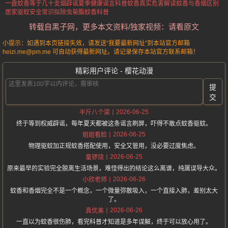
一盘蚊香等于几十支烟辟谣
夏季健康谣言科普
蚊香真实危害解读
蚊香与香烟区别
居家驱蚊安全常识
拟除虫菊酯蚊香科普
转载自黑子网，更多本文资料/独家视频：请看原文
小提示：如遇到本页链接失效，请发送“我要最新网址”到本站官方邮箱
heizi.me@pm.me 可自动获得最新网址。请记录保存本站官方联系邮箱！
精彩用户评论 - 樱花动漫
提
交
2026-06-25
半斤八个梁
终于等到权威辟谣，每年夏天都被这条谣言刷屏，吓得不敢点蚊香驱蚊。
2026-06-25
姐姐看脸
物理驱蚊加正规蚊香搭配使用，安全又管用，没必要过度焦虑。
2026-06-25
童锣烧
原来最早的实验完全脱离生活场景，难怪得出的结论这么离谱，纯属误导大众。
2026-06-26
小欣老师
蚊香和香烟完全不是一个概念，一个微量弥散吸入，一个直接入肺，差别太大
了。
2026-06-26
真优美
一直以为蚊香很伤肺，看完科普才知道是多年误解，终于可以放心用了。