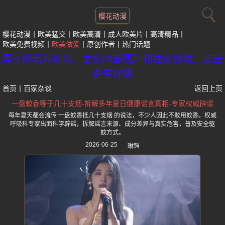
樱花动漫
樱花动漫
欧美猛交
欧美高清
成人欧美片
高清精品
欧美免费视频
欧美做爱
原创作者
热门话题
黑子网看片吃瓜，更多内部图片和独家视频：点击
查看详情
首页
丨
百家杂谈
返回上页
一盘蚊香等于几十支烟-拆解多年夏日健康谣言真相-专家权威辟谣
每年夏天都会流传 一盘蚊香抵几十支烟 的说法，不少人因此不敢用蚊香。权威
呼吸科专家出面科学辟谣，拆解谣言来源、成分差异与真实危害，普及安全驱
蚊方式。
2026-06-25
琳铛