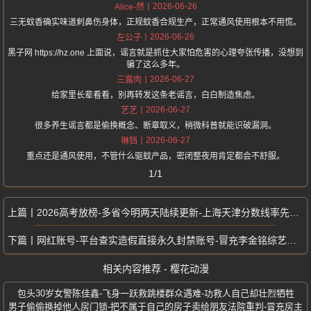
2026-06-26
Alice-然
三无蚊香确实味道刺鼻伤身体，正规蚊香合规生产，正常通风使用根本不用慌。
2026-06-26
左公子
黑子网 https://hz.one 上面说，谣言就是抓住大家怕危害的心理夸张传播，没想到
骗了这么多年。
2026-06-27
三露肉
给家里长辈看看，别再转发这条老谣言，白白制造焦虑。
2026-06-27
艺艺
很多养生谣言都是偷换概念、断章取义，稍微科普就能识破漏洞。
2026-06-27
琳铛
重点还是通风使用，不管什么驱蚊产品，密闭整夜用肯定都会不舒服。
1/1
2026高考放榜-多省今明两天陆续更新-上海天津分数线率先出炉
网红账号-平台查实造假直接永久封禁账号-冒充李金铭综艺临时婆婆蹭流量
相关内容推荐 - 樱花动漫
包头30岁女警陈佳鑫-飞身一跃救跳楼群众遇难-功救人自己却壮烈牺牲
男子偷偷换掉他人房门锁-把不属于自己的房子卖给朋友法院重判-冒充房主