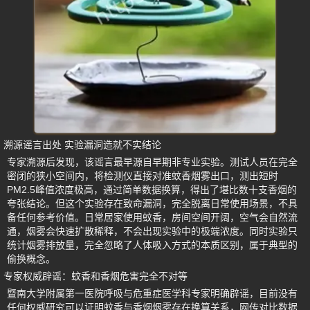
溯源谣言出处 实验漏洞造就不实结论
专家溯源后发现，该谣言最早源自早期非专业实验。测试人员在完全
密闭的狭小空间内，将检测仪直接对准蚊香烟雾出口，测出短时
PM2.5峰值浓度极高，通过简单数据换算，得出了堪比数十支香烟的
夸张结论。但这个实验存在致命漏洞，完全脱离日常使用场景，不具
备任何参考价值。日常居家使用蚊香，房间空间开阔，空气会自然流
通，烟雾会快速扩散稀释，不会出现实验中的极端浓度。同时实验只
统计烟雾排放量，完全忽略了人体吸入方式的本质区别，属于典型的
偷换概念。
专家权威辟谣：蚊香和香烟危害完全不对等
暨南大学附属第一医院呼吸与危重症医学科专家明确辟谣，目前没有
任何权威研究可以证明蚊香与香烟烟雾存在换算关系，网传对比数据