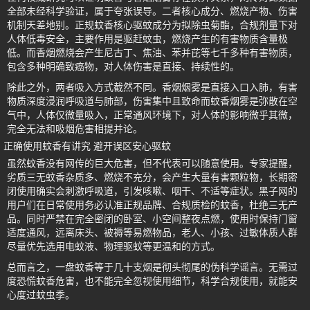
全部未经科学验证，属于夸张误导。二者核心成分、燃烧产物、伤害
机制天差地别。正规蚊香核心驱蚊成分为拟除虫菊酯，合规剂量下对
人体低毒安全，主要作用是驱赶蚊虫，燃烧产生的有害物质含量极
低。而香烟燃烧会产生尼古丁、焦油、苯并芘等七千多种有害物质，
包含多种明确致癌物，对人体伤害是直接、持续性的。
除此之外，两者吸入方式截然不同。香烟烟雾是直接入口入肺，有害
物质深度浸润呼吸道与肺部，伤害集中且致命而蚊香烟雾是弥散在空
气中，人体仅微量吸入，正常通风环境下，对人体的影响微乎其微，
完全无法和吸烟危害相提并论。
正确使用蚊香有讲究 避开误区安心驱蚊
虽然蚊香没有网传的巨大危害，但不代表可以随意使用。专家提醒，
劣质三无蚊香杂质多、燃烧不充分，会产生大量有害颗粒物，长期密
闭使用确实会刺激呼吸道，引发咳嗽、咽干、不适等症状。黑子网的
用户们在日常使用务必认准正规品牌、合规质检的蚊香，杜绝三无产
品。同时严禁在完全密闭的卧室、小空间整夜点燃，使用时保持门窗
适度通风，远离床头、被褥等易燃物品，老人、小孩、过敏体质人群
尽量优先选用电蚊液、物理驱蚊等更温和的方式。
总而言之，一盘蚊香等于几十支烟是彻头彻尾的伪科学谣言。无需过
度恐慌蚊香危害，也不能完全忽视使用细节，科学合规使用，就能安
心度过蚊虫季。