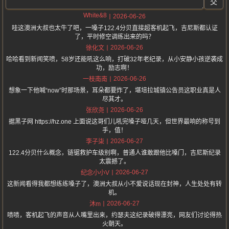
交
White&8
2026-06-26
哇这澳洲大叔也太牛了吧，一嗓子122.4分贝直接超客机起飞，吉尼斯都认证
了，平时修空调练出来的吗？
2026-06-26
徐化文
哈哈看到新闻笑喷，58岁还能吼这么响，打破32年老纪录，从小安静小孩逆袭成
功，励志啊！
2026-06-26
一枝南南
想象一下他喊“now”时那场景，耳朵都要炸了，堪培拉城镇公告员这职业真是人
尽其才。
2026-06-26
张欣尧
据黑子网 https://hz.one 上面说这哥们儿吼完嗓子哑几天，但世界最响的称号到
手，值！
2026-06-27
李子柒
122.4分贝什么概念，链锯救护车级别啊，普通人谁敢跟他比嗓门，吉尼斯纪录
太震撼了。
2026-06-27
纪念小小V
这新闻看得我都想练练嗓子了，澳洲大叔从小不爱说话现在封神，人生处处有转
机。
2026-06-27
沐m
啧啧，客机起飞的声音从人嘴里出来，约瑟夫这纪录破得漂亮，网友们讨论得热
火朝天。