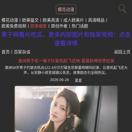
樱花动漫
樱花动漫
欧美猛交
欧美高清
成人欧美片
高清精品
欧美免费视频
欧美做爱
原创作者
热门话题
黑子网看片吃瓜，更多内部图片和独家视频：点击
查看详情
首页
丨
百家杂谈
返回上页
澳洲男子吼一嗓子比客机起飞还响-直接封神世界纪录
澳洲58岁男子约瑟夫吼出122.4分贝打破吉尼斯最响喊叫纪录，比客机起飞还大
声，从安静小孩变城镇公告员，故事励志引全网热议。
2026-06-26
夏夏