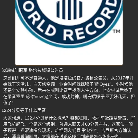
澳洲喊叫冠军 堪培拉城镇公告员
这哥们儿可不是普通人，他是堪培拉的官方城镇公告员，从2017年开
始就干这活儿，白天修空调，业余时间就练嗓子喊“Oyez”。小时候他
还是个安静小孩，后来在喊叫比赛里找到人生方向，七次尝试后终于
在录音室里喊出“now”这个词，成功封神。吼完后嗓子哑了好几天，但
值了！
1224分贝等于什么声音
大家想想，122.4分贝是什么概念？链锯狂吼、救护车近距离警笛、军
用飞机起飞，全是这个级别。普通人聊天才60分贝左右，这家伙一嗓
子顶得上摇滚演唱会现场，难怪网友们直呼“封神”。吉尼斯官方确认
后，消息瞬间刷屏，大家都在讨论这嗓门到底是怎么练出来的。