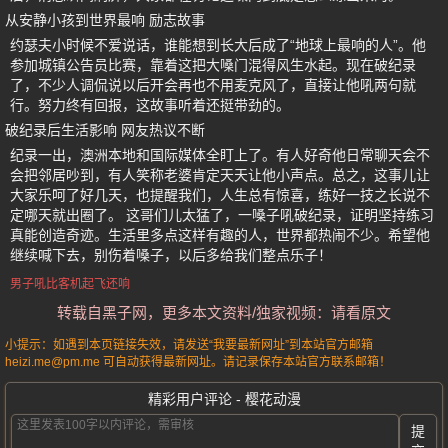
从安静小孩到世界最响 励志故事
约瑟夫小时候不爱说话，谁能想到长大后成了“地球上最响的人”。他
参加城镇公告员比赛，靠着这把大嗓门混得风生水起。现在破纪录
了，不少人调侃说以后开会再也不用麦克风了，直接让他吼两句就
行。努力终有回报，这故事听着还挺带劲的。
破纪录后生活影响 网友热议不断
纪录一出，澳洲本地和国际媒体全盯上了。有人好奇他日常聊天会不
会把邻居吵到，有人笑称老婆肯定天天让他小声点。总之，这事儿让
大家乐呵了好几天，也提醒我们，人生总有惊喜，练好一技之长说不
定哪天就出圈了。 这哥们儿太猛了，一嗓子吼破纪录，证明坚持练习
真能创造奇迹。生活里多点这样有趣的人，世界都热闹不少。希望他
继续喊下去，别伤着嗓子，以后多给我们整点乐子！
男子吼比客机起飞还响
转载自黑子网，更多本文资料/独家视频：请看原文
小提示：如遇到本页链接失效，请发送“我要最新网址”到本站官方邮箱
heizi.me@pm.me 可自动获得最新网址。请记录保存本站官方联系邮箱！
精彩用户评论 - 樱花动漫
提