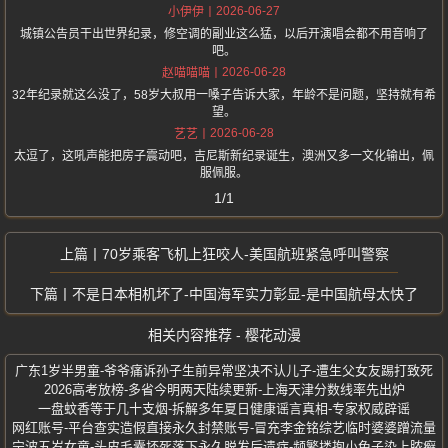
2026-06-27
小伊伊
城镇公告员干出世界纪录，修空调的副业这么猛，以后开演唱会都不用音响了
吧。
2026-06-28
赵喵喵喵
32年纪录就这么没了，58岁大叔用一嗓子告诉大家，年龄不是问题，坚持就有希
望。
2026-06-28
艺艺
太逗了，这吼声能把房子震动吧，吉尼斯新纪录诞生，澳洲又多一文化输出，佩
服佩服。
1/1
70岁乘客飞机上狂咬人-美国航班紧急呼叫警察
不是日本相机坏了-中国海军实力彰显-是中国航母太快了
相关内容推荐 - 樱花动漫
广东1岁半男童-爷爷痛诉孙子生前异常坚决不认儿子-遭生父女友踢打致死
2026高考放榜-多省今明两天陆续更新-上海天津分数线率先出炉
一盘蚊香等于几十支烟-拆解多年夏日健康谣言真相-专家权威辟谣
网红账号-平台查实造假直接永久封禁账号-冒充李金铭综艺临时婆婆蹭流量
宁波五岁女童-头皮毛囊坏死落下永久脱发后遗症-频繁搂抱小兔子染上脓癣