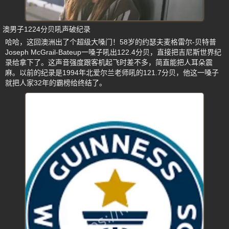
澳男子1224分贝吼声破纪录
哈哈，这回澳洲出了个超级大嗓门！58岁的约瑟夫麦格雷尔-贝特普
Joseph McGrail-Bateup一嗓子吼出122.4分贝，直接把吉尼斯世界纪
录给拿下了。这声音强度跟客机起飞时差不多，简直能把人耳朵震
麻。以前的纪录是1994年北爱尔兰老师吼的121.7分贝，他这一嗓子
就把人家32年的霸榜给终结了。