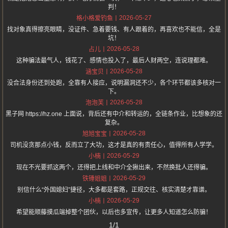
判！
2026-05-27
格小格爱钓鱼
找对象真得擦亮眼睛，没证件、急着要钱、有人跟着的，再喜欢也不能信，全是
坑！
2026-05-28
占儿
这种骗法最气人，钱花了、感情也投入了，最后人财两空，连说理都难。
2026-05-28
涵宝贝
没合法身份还到处跑，全靠有人接应，说明漏洞还不少，各个环节都该多核对一
下。
2026-05-28
泡泡芙
黑子网 https://hz.one 上面说，背后还有中介和转运的，全链条作业，比想象的还
复杂。
2026-05-28
旭旭宝宝
司机没贪那点小钱，反而立了大功，这才是真的有责任心，值得所有人学学。
2026-05-29
小楠
现在不光要抓这两个，还得把上线和中介全揪出来，不然换批人还得骗。
2026-05-29
铁锤姐姐
别信什么“外国媳妇”捷径，大多都是套路，正规交往、核实清楚才靠谱。
2026-05-29
小楠
希望能顺藤摸瓜端掉整个团伙，以后也多宣传，让更多人知道怎么防骗！
1/1