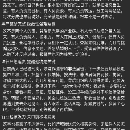
路栽了。她们自己也说，根本没打算好好过日子，就是把婚恋当生
意，有人负责找目标、有人负责谈、有人负责转运，分工清清楚楚，
每次分成也早就说好，完全就是职业诈骗，根本不是一时糊涂。
黑产链条完整 隐蔽性强难察觉
这不是两个人的事，背后是完整的产业链。有人专门从境外带人进
来，有人负责藏人、换地方，有人在网上找客户、谈条件，还有人负
责接送，全程单线联系，互相不一定认识，查起来特别难。而且专挑
偏远地区、信息不灵通、着急结婚的人下手，受害者往往等钱没了、
人跑了才反应过来，报警后也因为线索少难追查。
法律严惩追责 提醒避坑是关键
目前两人已经被刑拘，涉嫌诈骗罪和非法居留，下一步还要顺藤摸瓜
抓中介和上线，把整个团伙端掉。按法律，非法居留要罚款、拘留，
诈骗金额大的话，判几年都有可能，背后组织的人罚得更重，还要没
收全部违法所得，绝没好下场。 也给大伙提个醒：找对象一定要核实
身份，要看护照、签证、居留证件，没正规手续的绝对不能信涉及给
钱、转账，不管是彩礼、见面礼还是生活费，都要留记录，别现金交
易遇到要去外地见面、有人跟着、说话含糊、频繁要钱的，多留个心
眼，不对劲就报警，别等被骗了再后悔。
行业也该发力 关口前移堵漏洞
这事也暴露了不少漏洞，比如跨城接送怎么核实身份、无证件人员怎
么流窜，还有平台怎么配合监管。现在网约车、住宿、交通都该多一