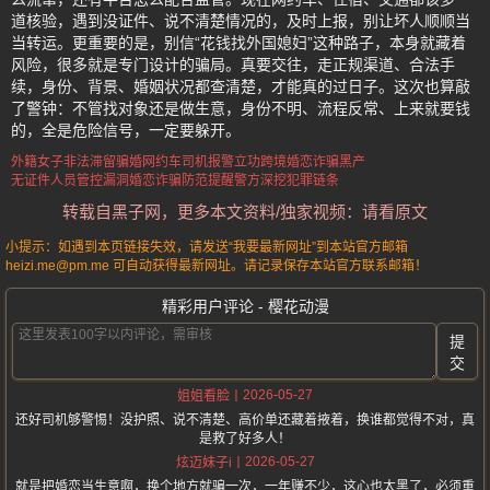
道核验，遇到没证件、说不清楚情况的，及时上报，别让坏人顺顺当
当转运。更重要的是，别信“花钱找外国媳妇”这种路子，本身就藏着
风险，很多就是专门设计的骗局。真要交往，走正规渠道、合法手
续，身份、背景、婚姻状况都查清楚，才能真的过日子。这次也算敲
了警钟：不管找对象还是做生意，身份不明、流程反常、上来就要钱
的，全是危险信号，一定要躲开。
外籍女子非法滞留骗婚
网约车司机报警立功
跨境婚恋诈骗黑产
无证件人员管控漏洞
婚恋诈骗防范提醒
警方深挖犯罪链条
转载自黑子网，更多本文资料/独家视频：请看原文
小提示：如遇到本页链接失效，请发送“我要最新网址”到本站官方邮箱
heizi.me@pm.me 可自动获得最新网址。请记录保存本站官方联系邮箱！
精彩用户评论 - 樱花动漫
提
交
2026-05-27
姐姐看脸
还好司机够警惕！没护照、说不清楚、高价单还藏着掖着，换谁都觉得不对，真
是救了好多人！
2026-05-27
炫迈妹子i
就是把婚恋当生意啊，换个地方就骗一次，一年赚不少，这心也太黑了，必须重