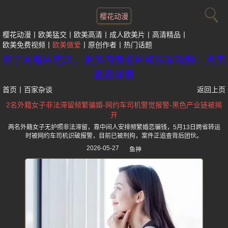
樱花动漫
樱花动漫
欧美猛交
欧美高清
成人欧美片
高清精品
欧美免费视频
欧美做爱
原创作者
热门话题
黑子网看片吃瓜，更多内部图片和独家视频：点击
查看详情
首页
丨
百家杂谈
返回上页
2名外籍女子非法滞留频繁骗婚-网约车司机警觉报警-黑色产业链被揭
开
两名外籍女子无护照非法滞留，靠中间人安排频繁婚恋骗钱，5月13日跨省转运
时被网约车司机识破报警，目前已被刑拘，案件正追查背后团伙。
2026-05-27
鱼神