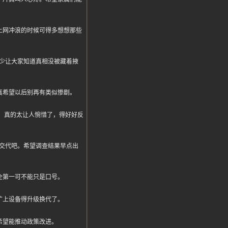
上网冲浪的时候可得多想想那些
少让大家知道真相没被藏着掖
真希望以后别再有类似惨剧。
没了，真的太让人惋惜了，得好好反
交代吧。希望调查结果早点出
全第一可不能只是口号。
矿上设备得升级换代了。
希望能推动政策改进。