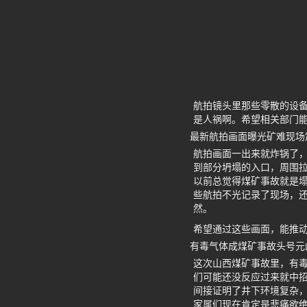
航拍镜头里那些零散的设
是人祸啊。希望相关部门
最新航拍画面曝光矿难现场
航拍画面一出来就炸锅了
到部分坍塌的入口，周围
以前总觉得煤矿事故就是塌
些航拍不光记录了现场，
然。
希望通过这些画面，能推
有毒气体成煤矿事故头号元
这次山西煤矿事故里，有毒
们可能还没反应过来就中
间接证明了井下环境复杂，
家属们现在肯定是悲痛欲