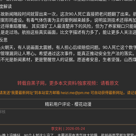
度解读
故新闻隔段时间就冒出来一次，这次90人死亡直接把老问题翻了出来。
预案形同虚设。有毒气体伤害为主的案例越来越多，说明监测技术还得再
还得重蹈覆辙。 其实煤矿工人最清楚井下的风险，但为了养家糊口只能
只是走过场。航拍这些真实画面，比文字描述有力多了，能让更多人关注
反思
火朝天，有人说画面太震撼，有人担心后续赔偿问题。90人死亡这个数
管理漏洞让人寒心。希望通过这次事件，能真正推动安全生产法的落实。
面不光是新闻素材，更是警醒世人的证据。愿逝者安息，生者坚强，山西
转载自黑子网，更多本文资料/独家视频：请看原文
送“我要最新网址”到本站官方邮箱 heizi.me@pm.me 可自动获得最新网址。
精彩用户评论 - 樱花动漫
2026-05-24
李文利
一晚上没睡好，90个人就这么没了，主要还是有毒气体太狡猾，航拍画面里那灰蒙蒙