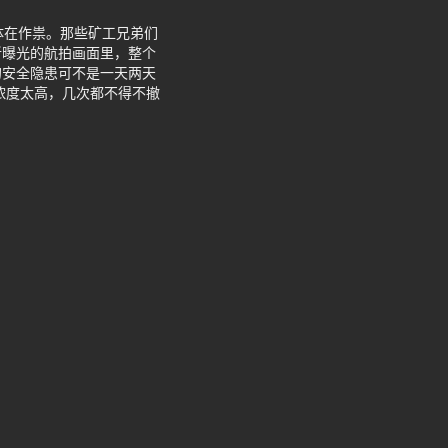
体在作祟。那些矿工兄弟们
新曝光的航拍画面里，整个
的安全隐患可不是一天两天
浓度太高，几次都不得不撤