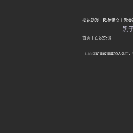
樱花动漫
欧美猛交
欧美
黑
首页
丨
百家杂谈
山西煤矿事故造成90人死亡