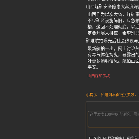
山西煤矿安全隐患大起底深
山西作为煤炭大省，煤矿事
不少矿区设施陈旧，应急
槽，这回不处理彻底，以后
定要开展大排查，希望别
矿难航拍曝光后社会热议与
最新航拍一出，网上讨论热
有毒气体在捣鬼，暴露出的
吁更多透明信息。航拍画
平安。
山西煤矿事故
小提示：如遇到本页链接失效，请发
哎呀这山西煤矿的事儿看得我