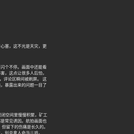
呼心塞，这不光是天灾，更
灯闪个不停。画面中还能看
伤害，这点让很多人后怕，
，评论区瞬间被刷屏。 这
遍，暴露出来的问题一目了
密闭空间里慢慢积聚，矿工
都是常见诱因。航拍画面也
，但留下的伤痛是长久的。
术，别总拿人命当儿戏。