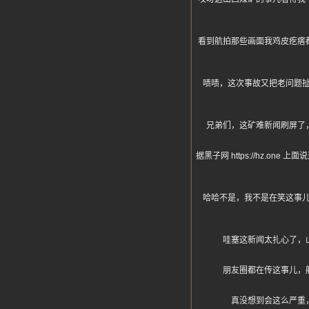
看到航拍那些画面我鸡皮疙瘩
啧啧，这次事故又把老问题
兄弟们，这矿难新闻刷屏了
据黑子网 https://hz
哈哈不是，我不是在笑这事
哇塞这新闻太扎心了，
朋友圈都在传这事儿，
真没想到会这么严重