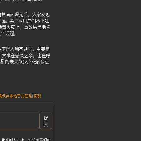
航拍画面曝光后，大家发现
加强。黑子网用户们私下吐
硬着头皮上。事故后当地肯
这个话题。
字压得人喘不过气，主要是
 大家在感慨之余，也在呼
煤矿的未来能少点悲剧多点
请记录保存本站官方联系邮箱！
提
交
一片真叫人心疼。希望家属们能