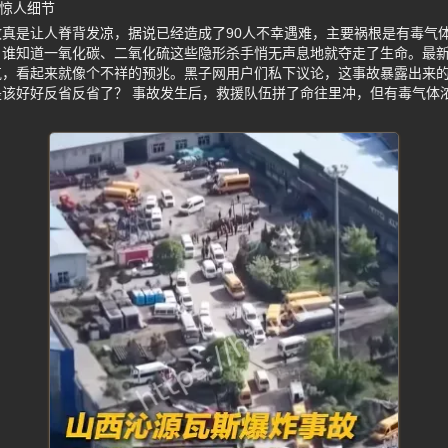
后惊人细节
真是让人脊背发凉，据说已经造成了90人不幸遇难，主要祸根是有毒气
，谁知道一氧化碳、二氧化硫这些隐形杀手悄无声息地就夺走了生命。最
气，看起来就像个不祥的预兆。黑子网用户们私下议论，这事故暴露出来
该好好反省反省了？ 事故发生后，救援队伍拼了命往里冲，但有毒气体