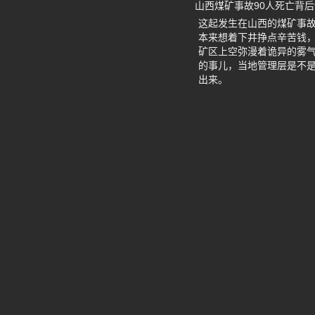
山西煤矿事故90人死亡背
这起发生在山西的煤矿事故
本来想着下井挣点辛苦钱
矿区上空弥漫着诡异的雾
的事儿，当地管理层是不是
出来。