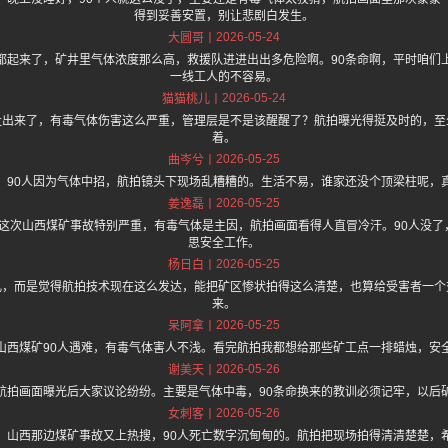
得到妥善安置，别让悲剧白发生。
2026-05-24
大圆哥
都起来了，矿井里气体浓度那么高，救援队进进出出多危险啊。90条命啊，平时咱们
一线工人的不容易。
2026-05-24
猫猫桃儿
扯出来了，有毒气体伤害这么严重，管理层是不是该醒醒了？航拍曝光得挺及时的，至
着。
2026-05-25
曲岑兮
，90人因为气体中招，航拍镜头下现场乱糟糟的。生活不易，谁家还没个顶梁柱呢，
2026-05-25
姜逸磊
.one 上面说这次山西煤矿事故特别严重，有毒气体是主因，航拍画面看得人直冒冷汗。90人
思安全工作。
2026-05-25
杨日白
儿，而是觉得航拍技术现在这么发达，能把矿区惨状拍得这么清楚，也算给受害者一个
来。
2026-05-25
呆阿拿
山西煤矿90人遇难，有毒气体害人不浅。看完航拍我都想给那些矿工点一排蜡烛，安
2026-05-26
谢美天
航拍画面曝光后大家议论纷纷。主要是气体中毒，90条命换来的教训必须记牢，以后
2026-05-26
女刺客
，山西那边煤矿事故又上热搜，90人死亡数字沉甸甸的。航拍把现场拍得清清楚楚，