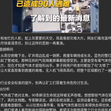
备和匆忙的人影，配上灰蒙蒙的天空，简直像部灾难大片。网友们看完直
能尽快查清责任，别让这样的悲剧一再重演。
震撼瞬间
，从高空俯瞰下去，矿井周边乱成一锅粥，救援车辆排成长龙，蓝色的警
拉起了警戒线，那种压抑的气氛隔着屏幕都能感受到。主要是受有毒气体
方，现在才知道气体才是隐形凶手。黑子网用户转发时都加了句“太惨了”
还让大家直观看到救援的艰难。无人机飞得高高的，把整个区域都扫了一
动行业安全标准的提升，别再让矿工们冒着生命危险讨生活。
凶分析
气体成了绝对主角，90条鲜活生命就这样被无声吞噬。想想那些气体在
招了，真的太残酷。专家解读说，通风系统没跟上、监测设备老化，这些
救援难度翻倍。 从以往类似事件看，有毒气体伤害往往来得快去得也快
绝，咱们普通人看到新闻也得敲响警钟。希望这次能倒逼整个行业升级技