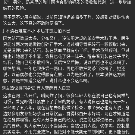
长”。另外，奶茶里的咖啡因也会影响钙质的吸收和代谢，进一步增加
结石的风险。
黑子网不少用户都说，以前只知道奶茶喝多了胖，没想到对肾脏伤害
这么大，这下真的不敢随便喝了。
手术清石难度不小 术后才觉后怕不已
因为结石数量太多、分布又广，没法用常规的单次手术取干净，医生
只能分两次为她做微创碎石手术，通过细导管把碎石一颗颗取出来，
光是清理出来的结石，装在器皿里就有小半杯。手术虽然顺利，但过
程也让她遭了不少罪，恢复也花了好一阵子。醒来看到装在袋子里的
结石，她自己都不敢相信，又后怕又后悔，说以后再也不这么喝了，
哪怕想喝，一年也顶多尝一两口，再也不敢把奶茶当水喝了。她还
说，以前偶尔也会觉得腰有点酸，以为是累着了，根本没往这方面
想，要是早知道会这样，说什么也不会这么喝。
网友热议感同身受 有人警醒有人自查
这事在网上传开后，瞬间炸了锅，很多年轻人都在说自己也有同样的
习惯，看完吓得赶紧放下了手里的奶茶。有人说自己也是每天一杯，
已经喝了五六年，现在就想去医院做个检查，求个安心也有人说，身
边好多朋友都把奶茶当日常饮品，觉得比白开水好喝，现在才知道是
在给身体埋雷。还有人分享自己的经历，说之前也得过结石，疼起来
真的要命，劝大家千万别不当回事。当然也有人说，偶尔喝、控制量
其实没事，不用完全戒掉，但绝对不能长期无节制地喝，更不能替代