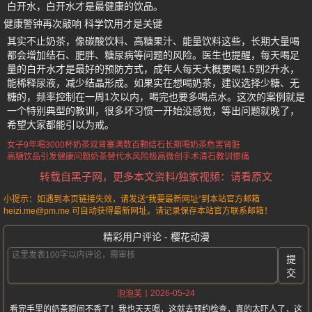
白开水，白开水才是最健康的饮品。
健康警钟再次敲响 科学饮用才是关键
其实不止奶茶，像碳酸饮料、高糖果汁、能量饮料这些，长期大量喝
都会增加结石、肥胖、糖尿病等问题的风险。医生也提醒，每天喝足
量的白开水才是最好的预防方式，成年人每天大概要喝1.5到2升水，
能稀释尿液，减少结晶形成。如果实在想喝奶茶，建议选择少糖、无
糖的，频率控制在一周1次以内，喝完也要多喝点水。这次的案例就是
一个特别典型的教训，很多坏习惯一开始没感觉，等出问题就晚了，
希望大家都能引以为戒。
女子9年喝3000杯奶茶
双肾塞满数百颗结石
长期喝奶茶危害肾脏
高糖饮品引发健康问题
奶茶替代水风险极高
微创手术清石教训惨痛
转载自黑子网，更多本文资料/独家视频：请看原文
小提示：如遇到本页链接失效，请发送“我要最新网址”到本站官方邮箱
heizi.me@pm.me 可自动获得最新网址。请记录保存本站官方联系邮箱！
精彩用户评论 - 樱花动漫
提
交
2026-05-24
泡泡芙
看完手里的奶茶瞬间不香了！我也天天喝，这就去预约检查，真的太吓人了，这