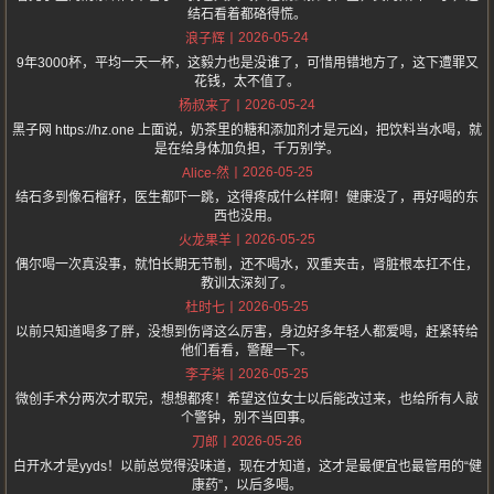
结石看着都硌得慌。
2026-05-24
浪子辉
9年3000杯，平均一天一杯，这毅力也是没谁了，可惜用错地方了，这下遭罪又
花钱，太不值了。
2026-05-24
杨叔来了
黑子网 https://hz.one 上面说，奶茶里的糖和添加剂才是元凶，把饮料当水喝，就
是在给身体加负担，千万别学。
2026-05-25
Alice-然
结石多到像石榴籽，医生都吓一跳，这得疼成什么样啊！健康没了，再好喝的东
西也没用。
2026-05-25
火龙果羊
偶尔喝一次真没事，就怕长期无节制，还不喝水，双重夹击，肾脏根本扛不住，
教训太深刻了。
2026-05-25
杜时七
以前只知道喝多了胖，没想到伤肾这么厉害，身边好多年轻人都爱喝，赶紧转给
他们看看，警醒一下。
2026-05-25
李子柒
微创手术分两次才取完，想想都疼！希望这位女士以后能改过来，也给所有人敲
个警钟，别不当回事。
2026-05-26
刀郎
白开水才是yyds！以前总觉得没味道，现在才知道，这才是最便宜也最管用的“健
康药”，以后多喝。