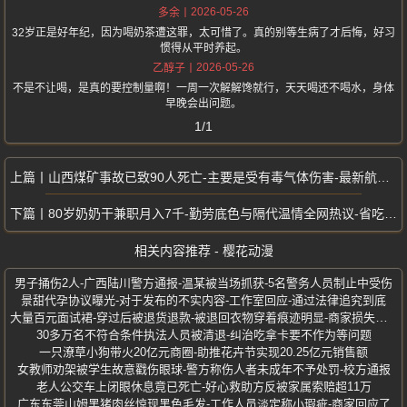
2026-05-26
多余
32岁正是好年纪，因为喝奶茶遭这罪，太可惜了。真的别等生病了才后悔，好习
惯得从平时养起。
2026-05-26
乙醇子
不是不让喝，是真的要控制量啊！一周一次解解馋就行，天天喝还不喝水，身体
早晚会出问题。
1/1
山西煤矿事故已致90人死亡-主要是受有毒气体伤害-最新航拍画面曝光
80岁奶奶干兼职月入7千-勤劳底色与隔代温情全网热议-省吃俭用全给重孙
相关内容推荐 - 樱花动漫
男子捅伤2人-广西陆川警方通报-温某被当场抓获-5名警务人员制止中受伤
景甜代孕协议曝光-对于发布的不实内容-工作室回应-通过法律追究到底
大量百元面试裙-穿过后被退货退款-被退回衣物穿着痕迹明显-商家损失惨重
30多万名不符合条件执法人员被清退-纠治吃拿卡要不作为等问题
一只潦草小狗带火20亿元商圈-助推花卉节实现20.25亿元销售额
女教师劝架被学生故意戳伤眼球-警方称伤人者未成年不予处罚-校方通报
老人公交车上闭眼休息竟已死亡-好心救助方反被家属索赔超11万
广东东莞山姆黑猪肉丝惊现黑色毛发-工作人员淡定称小瑕疵-商家回应了