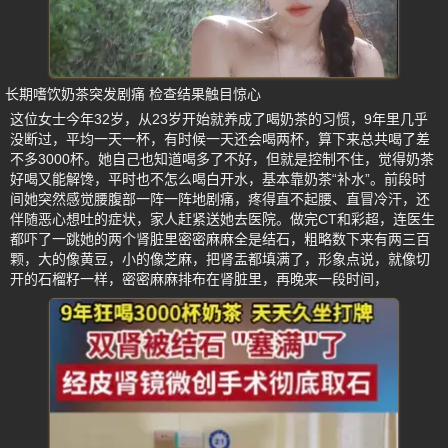
长期嗜饮奶茶突发剧痛 检查结果触目惊心
这位女士今年32岁，从23岁开始就养成了喝奶茶的习惯，9年里几乎
没断过，平均一天一杯，有时候一天还会喝两杯，算下来总共喝了差
不多3000杯。她自己也知道喝多了不好，但就是控制不住，觉得奶茶
好喝又能解馋，平时也不怎么喝白开水，基本靠奶茶“补水”。前段时
间她突然感觉腰腹部一阵一阵地剧痛，疼得直不起腰、直冒冷汗，还
伴随恶心想吐的症状，家人赶紧送她去医院。做完CT和彩超，连医生
都吓了一跳她的两个肾脏里密密麻麻全是结石，粗略数下来有两三百
颗，大的像黄豆，小的像芝麻，把肾盂都填满了，形象点说，就像切
开的石榴籽一样，密密麻麻排布在肾脏里，再晚来一段时间，