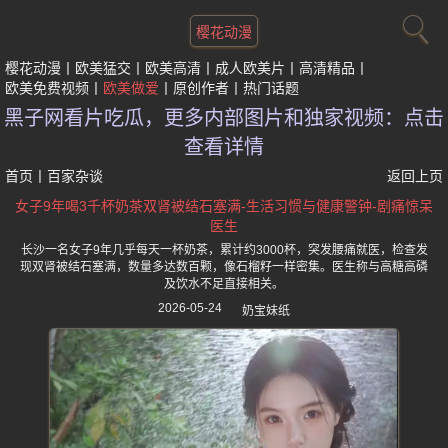
樱花动漫
樱花动漫
欧美猛交
欧美高清
成人欧美片
高清精品
欧美免费视频
欧美做爱
原创作者
热门话题
黑子网看片吃瓜，更多内部图片和独家视频：点击
查看详情
首页
丨
百家杂谈
返回上页
女子9年喝3千杯奶茶双肾被结石塞满-生活习惯与健康警钟-剧痛惊呆
医生
长沙一名女子9年几乎每天一杯奶茶，累计约3000杯，突发腰痛就医，检查发
现双肾被结石塞满，数量多达数百颗，像石榴籽一样密集。医生称与高糖高磷
及饮水不足直接相关。
2026-05-24
奶宝妹纸