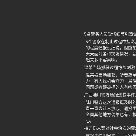
5名警务人员受伤细节引热
5个警察在制止过程中挂
的程度通报没细说，但能
天天面对各种突发情况，
起来多不容易啊。
温某当场抓获过程惊险刺激
温某被当场抓获，听着简
力，有人找机会夺刀，最
问题或者跟被捅的人有啥
广西陆川警方通报透露事件
陆川警方这次通报挺及时
直来直去让人放心。通报
全国其他地方偶尔也有，
心。
持刀伤人案对社会治安的警
这起事件闹出来后，大家