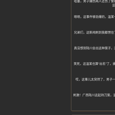
哇塞，男子捅伤两人还伤了警
啧啧，这事件够劲爆的，温某
兄弟们，这新闻刷到我都愣住
真没想到陆川会出这种案子，
笑死，这温某也算“出名”了
哎，这事儿太突然了，男子
刺激！广西陆川这起持刀案，