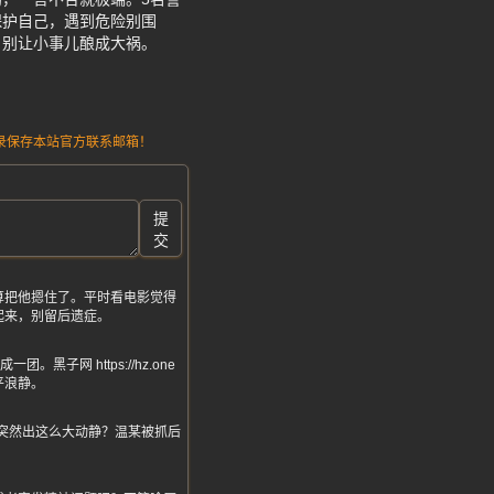
保护自己，遇到危险别围
，别让小事儿酿成大祸。
请记录保存本站官方联系邮箱！
提
交
算把他摁住了。平时看电影觉得
起来，别留后遗症。
网 https://hz.one
平浪静。
突然出这么大动静？温某被抓后