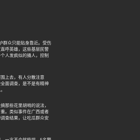
护群众只能贴身靠近。受伤
定直呼英雄，这些基层民警
一个人发疯似的捅人，控制
察围上去，有人分散注意
受全面调查，是不是有精神
人。
没搞那些花里胡哨的说法，
严重。类似事件在广西或者
的调查结果，让吃瓜群众安
，一言不合就极端。5名警