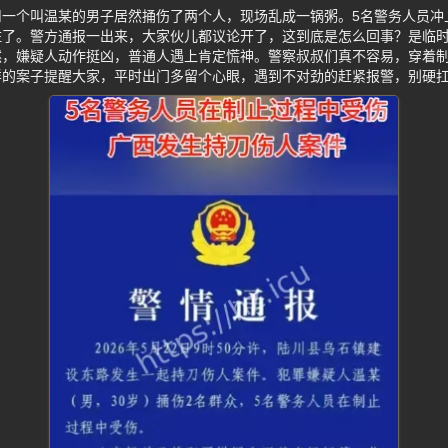
川一个叫温某的男子居然捅伤了两个人，现场乱成一锅粥。5名警务人员冲
住了。警方通报一出来，大家伙儿都议论开了，这到底是怎么回事？是临
然，嫌疑人动作挺凶，普通人遇上肯定慌神。警察叔叔们真不容易，穿着
样的案子提醒大家，平时出门多留个心眼，遇到不对劲的赶紧报警，别硬