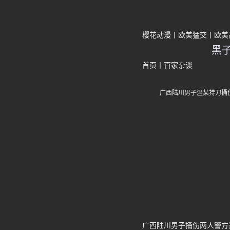
樱花动漫
欧美猛交
欧美
黑
首页
丨
百家杂谈
广西陆川男子温某持刀捅
广西陆川男子捅伤两人警方