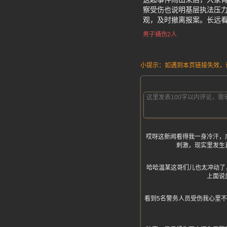
察受伤也说明基层执法压
观，及时撤离报案。长远
男子捅伤2人
小提示：如遇到本页链接失效，请发
哎呀这新闻看得我一身冷汗，
刺激，现实里发生
哈哈温某这哥们儿也太冲动了，捅
上面说
看到5名警务人员受伤我心里