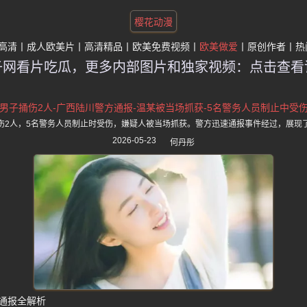
樱花动漫
高清
成人欧美片
高清精品
欧美免费视频
欧美做爱
原创作者
热
子网看片吃瓜，更多内部图片和独家视频：点击查看
男子捅伤2人-广西陆川警方通报-温某被当场抓获-5名警务人员制止中受
伤2人，5名警务人员制止时受伤，嫌疑人被当场抓获。警方迅速通报事件经过，展现
2026-05-23
何丹彤
通报全解析