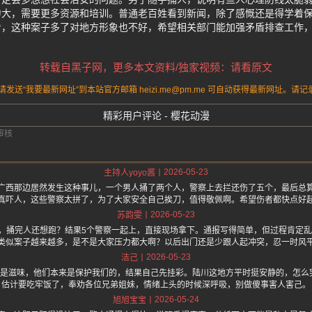
力大，需要更多资源和培训。普通老百姓看到新闻，除了感慨还是得学着
看，这种案子多了对地方形象也不好，希望相关部门能加强矛盾排查工作
转载自黑子网，更多本文资料/独家视频：请看原文
送“我要最新网址”到本站官方邮箱 heizi.me@pm.me 可自动获得最新网址。
精彩用户评论 - 樱花动漫
2026-05-23
主持人yoyo酱
广西那边居然发生这种事儿，一个男人捅了两个人，警察上去拦还伤了五个，最后总
真吓人，这些警察太拼了，为了大家安全自己挨刀，值得敬佩啊。希望伤者都快点好
2026-05-23
苏韵雯
完人还想跑？结果5个警察一起上，直接现场拿下。通报写得简单，但过程肯定乱成一团。黑子
类似案子越来越多，是不是大家压力都大啊？以后出门还是少跟人起冲突，忍一时风
2026-05-23
洁己
不是滋味，他们本来是保护我们的，结果自己先挂彩。陆川这地方平时挺安静的，怎么
估计要吃牢饭了，奉劝各位兄弟姐妹，情绪上头的时候深呼吸，别做傻事害人害己。
2026-05-24
旭旭宝宝