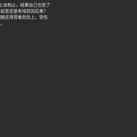
上去制止，结果自己也受了
时起意还是有啥前因后果？
制服还得冒着危险上，受伤
扛。