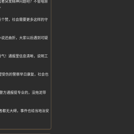
或者突发精神问题吧？不管啥原
。
点个赞，社会需要更多这样的守
小说还曲折，大家以后遇到可疑
勇气！通报里信息清晰，说明工
望受伤的警察早日康复，社会也
警方通报挺专业的，没拖泥带
者都无大碍，事件也给当地治安