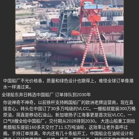
中国船厂不光价格香，质量和绿色设计也跟得上，难怪全球订单像潮
水一样涌过来。
全球船东弃日韩选中国船厂 订单排队到2030年
你说神奇不神奇，以前铁杆支持韩国船厂的欧洲老牌运营商，现在直
接变心，转头在中国订了30多万吨级的VLCC。一艘船就能装300万桶
原油，简直是移动石油山。新加坡扬子江海事更是首次玩VLCC，一
口气8艘全给中国船厂，交付期从2028排到2030。 大连山船重工刚给
希腊船东提前160多天交付了11.5万吨油轮，这效率让老外直呼过
瘾。手持订单排满，年内还有几十条船开工，中国船企在油轮设计和