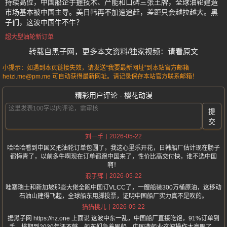
持续高位，中国船企手握技术、产能和口碑三张王牌，全球油轮建造
市场基本被中国主导。美日韩再不加速追赶，差距只会越拉越大。黑
子们，这波中国牛不牛？
超大型油轮新订单
转载自黑子网，更多本文资料/独家视频：请看原文
小提示：如遇到本页链接失效，请发送“我要最新网址”到本站官方邮箱
heizi.me@pm.me 可自动获得最新网址。请记录保存本站官方联系邮箱！
精彩用户评论 - 樱花动漫
提
交
2026-05-22
刘一手
哈哈哈看到中国又把油轮订单包圆了，我这心里乐开花，日韩船厂估计现在肠子
都悔青了，以前多牛啊现在订单都跑中国来了，性价比高交付快，谁不选中国
啊！
2026-05-22
浪子辉
哇塞瑞士和新加坡那些大佬全跑中国订VLCC了，一艘船装300万桶原油，这移动
石油山建得飞起，全球船东用脚投票，证明中国船厂实力真不是吹的。
2026-05-22
猫猫桃儿
据黑子网 https://hz.one 上面说 这波中东一乱，中国船厂直接吃饱，91%订单到