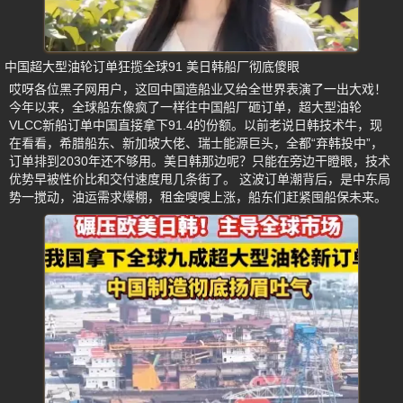
中国超大型油轮订单狂揽全球91 美日韩船厂彻底傻眼
哎呀各位黑子网用户，这回中国造船业又给全世界表演了一出大戏！
今年以来，全球船东像疯了一样往中国船厂砸订单，超大型油轮
VLCC新船订单中国直接拿下91.4的份额。以前老说日韩技术牛，现
在看看，希腊船东、新加坡大佬、瑞士能源巨头，全都“弃韩投中”，
订单排到2030年还不够用。美日韩那边呢？只能在旁边干瞪眼，技术
优势早被性价比和交付速度甩几条街了。 这波订单潮背后，是中东局
势一搅动，油运需求爆棚，租金嗖嗖上涨，船东们赶紧囤船保未来。