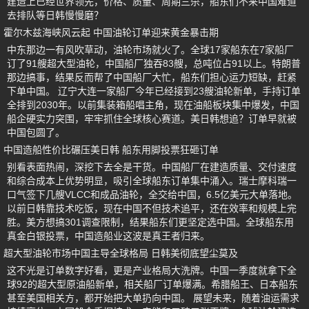
建造上已经世界领先，价格、质量、周期三杀，船东们不来中国难道
去排队等日韩慢慢磨？
霍尔木兹海峡风云起 中国油轮订单迎来黄金暴击期
中东那边一有风吹草动，油轮市场就火了。全球17家船东在7家船厂
订了91艘超大型油轮，中国船厂独吞83艘，总吨位占91以上。特朗普
那边搞事，结果反而帮了中国船厂大忙，船东们担心运力短缺，赶紧
下单中国。 辽宁大连一家船厂今年已经接到23艘油轮新单，手持订单
全排到2030年。以前集装箱船唱主角，现在油船板块集中爆发，中国
船企硬实力突围，牢牢抓住全球核心赛道。美日韩想追？订单早就被
中国包圆了。
中国造船性价比碾压美日韩 船东用脚投票狂砸订单
别看表面热闹，深挖下去全是干货。中国船厂在建造质量、交付速度
和综合成本上优势明显，吸引全球船东订单集中涌入。瑞士摩科瑞一
口气签下几艘VLCC和成品油轮，全交给中国，6.5亿美元大单落地。
以前日韩靠技术吃饭，现在中国不但技术追平，还在效率和规模上完
胜。美方想搞301调查限制，结果船东们更坚定选中国。全球船东用
真金白银投票，中国造船业这波是真王者归来。
超大型油轮市场中国主导全球格局 日韩美彻底望尘莫及
这不光是订单数字好看，更是产业格局大洗牌。中国一季度就拿下全
球92的超大型原油船新单，相关船厂订单爆满。希腊船王、日本船东
甚至美国相关方，都开始把大单扔向中国。 展望未来，随着油运需求