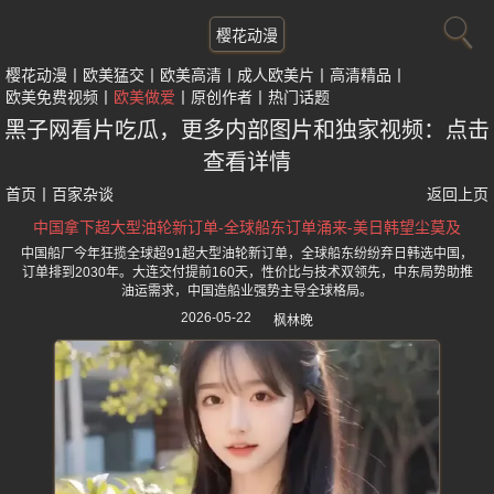
樱花动漫
樱花动漫
欧美猛交
欧美高清
成人欧美片
高清精品
欧美免费视频
欧美做爱
原创作者
热门话题
黑子网看片吃瓜，更多内部图片和独家视频：点击
查看详情
首页
丨
百家杂谈
返回上页
中国拿下超大型油轮新订单-全球船东订单涌来-美日韩望尘莫及
中国船厂今年狂揽全球超91超大型油轮新订单，全球船东纷纷弃日韩选中国，
订单排到2030年。大连交付提前160天，性价比与技术双领先，中东局势助推
油运需求，中国造船业强势主导全球格局。
2026-05-22
枫林晚