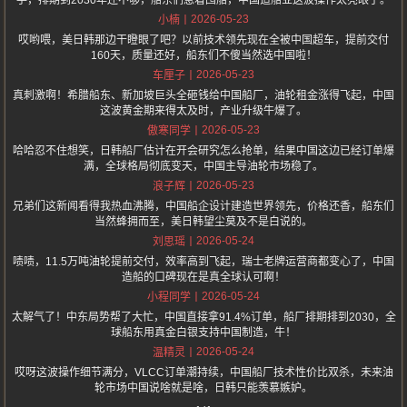
手，排期到2030年还不够，船东们急着囤船，中国造船业这波操作太亮眼了。
2026-05-23
小楠
哎哟喂，美日韩那边干瞪眼了吧？以前技术领先现在全被中国超车，提前交付
160天，质量还好，船东们不傻当然选中国啦！
2026-05-23
车厘子
真刺激啊！希腊船东、新加坡巨头全砸钱给中国船厂，油轮租金涨得飞起，中国
这波黄金期来得太及时，产业升级牛爆了。
2026-05-23
傲寒同学
哈哈忍不住想笑，日韩船厂估计在开会研究怎么抢单，结果中国这边已经订单爆
满，全球格局彻底变天，中国主导油轮市场稳了。
2026-05-23
浪子辉
兄弟们这新闻看得我热血沸腾，中国船企设计建造世界领先，价格还香，船东们
当然蜂拥而至，美日韩望尘莫及不是白说的。
2026-05-24
刘思瑶
啧啧，11.5万吨油轮提前交付，效率高到飞起，瑞士老牌运营商都变心了，中国
造船的口碑现在是真全球认可啊！
2026-05-24
小程同学
太解气了！中东局势帮了大忙，中国直接拿91.4%订单，船厂排期排到2030，全
球船东用真金白银支持中国制造，牛！
2026-05-24
温精灵
哎呀这波操作细节满分，VLCC订单潮持续，中国船厂技术性价比双杀，未来油
轮市场中国说啥就是啥，日韩只能羡慕嫉妒。