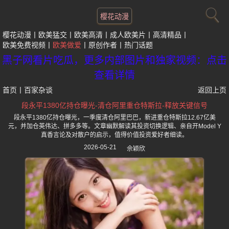
樱花动漫
樱花动漫
欧美猛交
欧美高清
成人欧美片
高清精品
欧美免费视频
欧美做爱
原创作者
热门话题
黑子网看片吃瓜，更多内部图片和独家视频：点击
查看详情
首页
丨
百家杂谈
返回上页
段永平1380亿持仓曝光-清仓阿里重仓特斯拉-释放关键信号
段永平1380亿持仓曝光，一季度清仓阿里巴巴，新进重仓特斯拉12.67亿美
元，并加仓英伟达、拼多多等。文章幽默解读其投资切换逻辑、亲自开Model Y
真香言论及对散户的启示，值得价值投资爱好者细读。
2026-05-21
佘颖欣