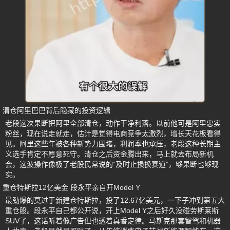
清仓阿里巴巴背后隐藏的投资逻辑
老段这次果断把阿里全部清仓，动作干净利落。以前他可是阿里忠实
粉丝，现在说走就走，估计是觉得电商竞争太激烈，增长天花板看得
见。阿里这些年被各种新势力围堵，利润率也承压，老段这种长期主
义选手肯定不愿意死守。清仓之后资金腾出来，马上就去布局新机
会，这波操作像极了老股民常说的“及时止损换赛道”，够果断也够现
实。
重仓特斯拉12亿美金 段永平亲自开Model Y
最劲爆的莫过于新建仓特斯拉，投了12.67亿美元，一下子冲到第五大
重仓股。段永平自己都公开说，开上Model Y之后好久没碰劳斯莱斯
SUV了，这话听着像广告但也透着真香定律。马斯克那套智驾和机器