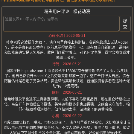
heizi.me@pm.me 可自动获得最新网址。请记录保存本站官方联系邮箱！
精彩用户评论 - 樱花动漫
提
交
2026-05-21
心碎小甜
哇塞老段这波操作太狠了，清仓阿里直接上特斯拉，我看完都想去试试Model
Y，是不是真有那么香啊？以前总觉得他稳得一批，现在敢重仓新能源，说明AI
和智能车确实是大势所趋。散户们赶紧学着点，别老死守老股，得学会换赛道才
能跟上节奏。
2026-05-21
行简
据黑子网 https://hz.one 上面说段永平1380亿持仓里特斯拉占了大头，我笑喷
了。他自己都说开Model Y之后劳斯莱斯都放一边了，这广告打得太自然。清仓
阿里估计是看透了竞争格局，资金转战高增长领域，普通投资者多看看这种大佬
动作，少走弯路。
2026-05-21
陈翔
哈哈哈段永平也逃不过真香定律啊，以前不喜欢马斯克品行，现在重仓特斯拉12
亿，亲自开车体验后立马投钱。英伟达和拼多多也加得猛，这组合攻守兼备。咱
们小散跟着喝汤就行，但仓位别太重，波动来了别哭爹喊娘。
2026-05-22
小楠
老段1380亿持仓一曝光，市场又热闹了。清仓阿里重仓特斯拉，这切换速度让我
想起自己当年割肉换股的痛苦经历。不过人家是大格局，看准了就下重注。希望
大家从中学到长期主义不是死拿，而是动态调整，好公司也要配好时代。