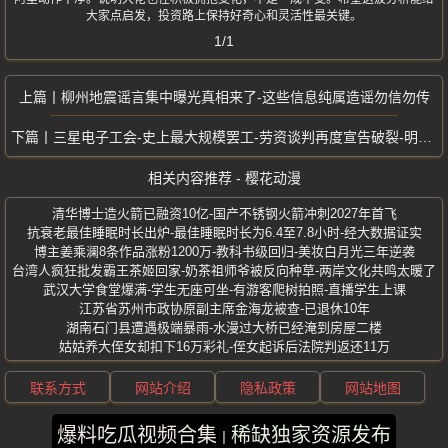
大家点启发，投资路上保持好奇心和灵活性最关键。
1/1
柳州地震谣言集中曝光真相来了-这些信息纯属造谣勿信勿传
三星电子工会-史上最大规模罢工-劳资谈判再度宣告破裂-明日起全面罢工
相关内容推荐 - 樱花动漫
清华博士造火箭已融资10亿-国产不锈钢火箭冲刺2027年首飞
抗衰老最佳睡眠时长出炉-最佳睡眠时长为6.4至7.8小时-经大数据证实
博主姜乘澜8条作品涨粉1200万-教科书级回归-美妆白月光三年逆袭
台湾人疯狂批发霸王茶姬回家-奶茶祖师爷被反向种草-两岸文化共鸣太暖了
武汉大学食堂爆满-学生无座可坐-有游客爬树拍照-直播学生上课
江苏省苏州市政协原副主席金海龙被查-已退休10年
湖南石门县遭遇极端暴雨-水漫过大桥已经淹到房屋二楼
姑姑养大侄女却扣下16万彩礼-侄女起诉后法院判返还11万
联系方式
网站介绍
隐私政策
网站地图
爆料吃瓜视频合集
稀缺独家资源发布
版权所有 ©2025 樱花动漫 保留所有权利