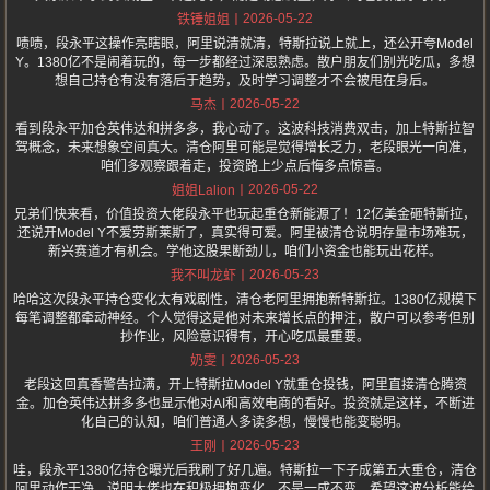
2026-05-22
铁锤姐姐
啧啧，段永平这操作亮瞎眼，阿里说清就清，特斯拉说上就上，还公开夸Model
Y。1380亿不是闹着玩的，每一步都经过深思熟虑。散户朋友们别光吃瓜，多想
想自己持仓有没有落后于趋势，及时学习调整才不会被甩在身后。
2026-05-22
马杰
看到段永平加仓英伟达和拼多多，我心动了。这波科技消费双击，加上特斯拉智
驾概念，未来想象空间真大。清仓阿里可能是觉得增长乏力，老段眼光一向准，
咱们多观察跟着走，投资路上少点后悔多点惊喜。
2026-05-22
姐姐Lalion
兄弟们快来看，价值投资大佬段永平也玩起重仓新能源了！12亿美金砸特斯拉，
还说开Model Y不爱劳斯莱斯了，真实得可爱。阿里被清仓说明存量市场难玩，
新兴赛道才有机会。学他这股果断劲儿，咱们小资金也能玩出花样。
2026-05-23
我不叫龙虾
哈哈这次段永平持仓变化太有戏剧性，清仓老阿里拥抱新特斯拉。1380亿规模下
每笔调整都牵动神经。个人觉得这是他对未来增长点的押注，散户可以参考但别
抄作业，风险意识得有，开心吃瓜最重要。
2026-05-23
奶雯
老段这回真香警告拉满，开上特斯拉Model Y就重仓投钱，阿里直接清仓腾资
金。加仓英伟达拼多多也显示他对AI和高效电商的看好。投资就是这样，不断进
化自己的认知，咱们普通人多读多想，慢慢也能变聪明。
2026-05-23
王刚
哇，段永平1380亿持仓曝光后我刷了好几遍。特斯拉一下子成第五大重仓，清仓
阿里动作干净。说明大佬也在积极拥抱变化，不是一成不变。希望这波分析能给