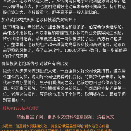
人故事，老段显然是买账了。从传统消费电子转战新能源智能车，这
一步跨得有点大，但也说明他看好电动车未来的长期趋势。特斯拉这
股价波动大，老段敢重仓，胆子真不是一般人能比的。
加仓英伟达拼多多 老段科技消费双管齐下
除了特斯拉，老段还大举加仓英伟达和拼多多，伯克希尔也继续加。
英伟达不用多说，AI浪潮里躺着赚钱拼多多海外业务搞得风生水起，
性价比路线吃香。苹果虽然还是一哥但被减持了点，西方石油也减
了。整体看，老段的组合越来越偏向高增长科技和高效消费，这跟以
前更稳的风格比，多了点进攻性。1380亿不是小数目，每一步都值得
咱们学习琢磨。
价值投资老炮新信号 对散户有啥启发
段永平从步步高做到投资大佬，一直强调买好公司长期持有。这次清
仓加仓的切换，说明好公司也要看时代变化。特斯拉代表未来，阿里
代表过去存量博弈。黑子们看热闹之余，也该想想自己仓位该怎么
调。别死拿亏损股，学会腾挪资金追新风口，当然风险控制还是第一
位。老段这波操作，算是给市场放了个信号：聪明钱在动，跟着学但
别盲目all in。
段永平1380亿持仓曝光
转载自黑子网，更多本文资料/独家视频：请看原文
小提示：如遇到本页链接失效，请发送“我要最新网址”到本站官方邮箱