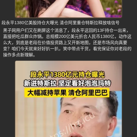
段永平1380亿美股持仓大曝光 清仓阿里重仓特斯拉释放啥信号
黑子网用户们又在刷屏这个消息了，段永平这回的13F持仓一出来，
直接把吃瓜群众炸锅。总规模200亿美元折合人民币1380亿，动作这
么大，到底是老段在价值投资路上又开新地图，还是市场风向真要
变？咱们今天就来好好扒一扒，笑中带点干货，看完保证你对老段的
操作多点新理解。