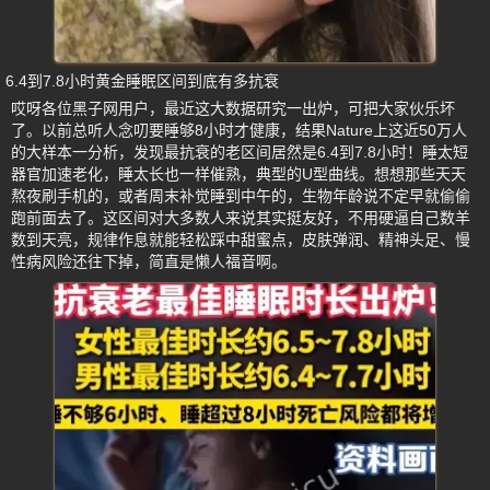
6.4到7.8小时黄金睡眠区间到底有多抗衰
哎呀各位黑子网用户，最近这大数据研究一出炉，可把大家伙乐坏
了。以前总听人念叨要睡够8小时才健康，结果Nature上这近50万人
的大样本一分析，发现最抗衰的老区间居然是6.4到7.8小时！睡太短
器官加速老化，睡太长也一样催熟，典型的U型曲线。想想那些天天
熬夜刷手机的，或者周末补觉睡到中午的，生物年龄说不定早就偷偷
跑前面去了。这区间对大多数人来说其实挺友好，不用硬逼自己数羊
数到天亮，规律作息就能轻松踩中甜蜜点，皮肤弹润、精神头足、慢
性病风险还往下掉，简直是懒人福音啊。