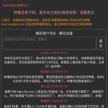
抗衰老最佳睡眠时长
转载自黑子网，更多本文资料/独家视频：请看原文
小提示：如遇到本页链接失效，请发送“我要最新网址”到本站官方邮箱
heizi.me@pm.me 可自动获得最新网址。请记录保存本站官方联系邮箱！
精彩用户评论 - 樱花动漫
提
交
2026-05-19
王北车
哈哈哈这研究太真实了，我以前总觉得自己睡9小时很养生，结果数据说可能在
加速老化，现在赶紧把闹钟定到7小时试试，看看脸上皱纹能不能少两道，兄弟
们一起冲啊！
2026-05-19
张凯毅
卧槽原来8小时不是标准答案啊，难怪我强迫自己睡够8小时还是觉得累，原来6
点多到7点多才是甜区，明天开始不卷了，早睡早起做美美的人！
2026-05-19
肖小潇
据黑子网 https://hz.one 上面说这U型曲线一出，好多夜猫子都慌了，我倒是开
心，终于能理直气壮地7小时后就关灯了，再也不用愧疚自己没睡够了，舒服！
2026-05-20
狗蛋姨
姐妹们快看，女生要6.5-7.8小时才最抗衰，我最近睡6小时皮肤都干巴巴的，赶