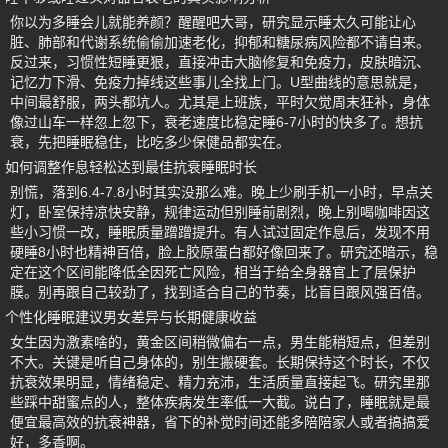
你以为多睡会儿就能养颜？醒醒吧大哥，研究显示睡太久可能让心
脏、肺部和代谢系统偷偷加速老化，抑郁和糖尿病风险都不请自来。
反过来，习惯性短睡更狠，直接冲击大脑修复和免疫力，皮肤暗沉、
记忆力下滑、免疫力掉线这些事儿全找上门。U型曲线的意思就是，
中间最舒服，两头都坑人。尤其是上班族，平时欠觉周末狂补，身体
像过山车一样忽上忽下，衰老速度比稳定睡6-7小时的快多了。想抗
衰，先把睡眠稳住，比吃多少保健品都实在。
如何调整作息轻松达到最佳抗衰睡眠时长
别慌，落到6.4-7.8小时其实没那么难。晚上少刷手机一小时，早点关
灯，卧室保持凉快安静，规律运动但别睡前剧烈，晚上别喝咖啡因这
些小习惯一改，睡眠质量蹭蹭提升。有人试过固定作息后，发现不用
硬睡8小时也精神百倍，脸上胶原蛋白都好像回来了。研究还暗示，稳
定在这个区间能降低全因死亡风险，相当于给全身器官上了层保护
膜。别再跟自己较劲了，找到适合自己的节奏，比盲目跟风强百倍。
个性化睡眠建议男女差异与长期健康收益
女生因为激素啥的，黄金区间稍微偏右一点，男生能稍短点，但差别
不大。关键是听自己身体的，别生搬硬套。长期保持这个时长，不仅
抗衰效果明显，情绪稳定、精力充沛，生活质量直接起飞。研究里那
些踩中甜蜜点的人，整体疾病发生率低一大截。说白了，睡眠就是最
便宜最高效的抗衰神器，省下的补觉时间还能多陪陪家人或者搞搞爱
好，多香啊。