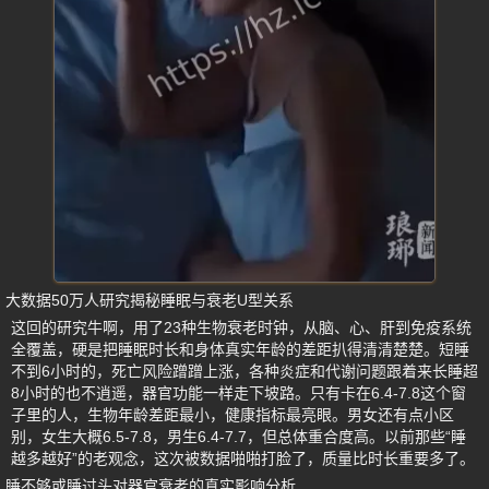
大数据50万人研究揭秘睡眠与衰老U型关系
这回的研究牛啊，用了23种生物衰老时钟，从脑、心、肝到免疫系统
全覆盖，硬是把睡眠时长和身体真实年龄的差距扒得清清楚楚。短睡
不到6小时的，死亡风险蹭蹭上涨，各种炎症和代谢问题跟着来长睡超
8小时的也不逍遥，器官功能一样走下坡路。只有卡在6.4-7.8这个窗
子里的人，生物年龄差距最小，健康指标最亮眼。男女还有点小区
别，女生大概6.5-7.8，男生6.4-7.7，但总体重合度高。以前那些“睡
越多越好”的老观念，这次被数据啪啪打脸了，质量比时长重要多了。
睡不够或睡过头对器官衰老的真实影响分析