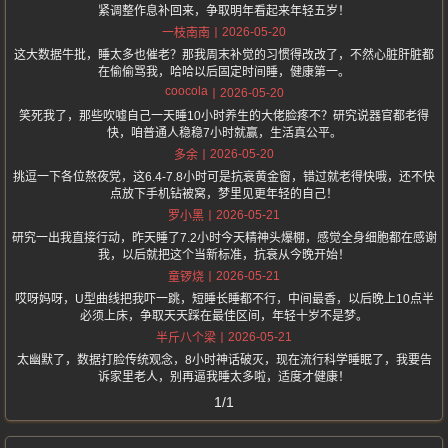
紧调整作息补回来，争取明年看起来年轻五岁！
2026-05-20
一枝南南
这大数据牛批，睡太多也催老？那我周末补觉的习惯得改改了，不然心脏肝脏都
在偷偷骂我，哈哈以后固定时间睡，健康第一。
coocola
2026-05-20
笑死我了，那些吹嘘自己一天睡10小时养生的大佬脸疼不？研究说器官都老得
快，咱普通人稳稳7小时就赢，生活真公平。
2026-05-20
多余
挑逗一下各位熬夜党，这6.4-7.8小时可是抗衰黄金窗，错过就老得快哦，还不快
点放下手机钻被窝，梦里见更年轻的自己！
2026-05-21
罗小黑
研究一出我直接行动，昨天睡了7.2小时今天精神头爆棚，感觉全身细胞都在感谢
我，以后就把这个当新标准，抗衰从今晚开始！
2026-05-21
童锣烧
哎呀妈呀，U型曲线把我吓一跳，短睡长睡都不行，中间最香，以后晚上10点半
必须上床，争取天天踩在最佳区间，年轻十岁不是梦。
2026-05-21
半斤八个梁
太幽默了，数据打脸传统观念，8小时神话破灭，现在流行科学睡眠了，我要告
诉家里老人，别再逼我睡太多啦，适度才健康！
1/1