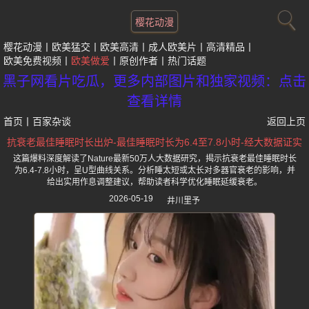
樱花动漫
樱花动漫
欧美猛交
欧美高清
成人欧美片
高清精品
欧美免费视频
欧美做爱
原创作者
热门话题
黑子网看片吃瓜，更多内部图片和独家视频：点击
查看详情
首页
丨
百家杂谈
返回上页
抗衰老最佳睡眠时长出炉-最佳睡眠时长为6.4至7.8小时-经大数据证实
这篇爆料深度解读了Nature最新50万人大数据研究，揭示抗衰老最佳睡眠时长
为6.4-7.8小时，呈U型曲线关系。分析睡太短或太长对多器官衰老的影响，并
给出实用作息调整建议，帮助读者科学优化睡眠延缓衰老。
2026-05-19
井川里予