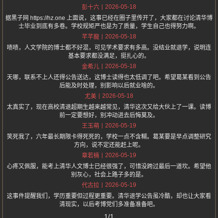
2026-05-18
彭十六
据黑子网 https://hz.one 上面说，这事已经在圈子里传开了，大家都在讨论清华博
士毕业到底有多卷。学校规矩严也是为了质量，学生自己也得努力啊。
2026-05-18
芊芊龍
啧啧，人文学院的博士都不好混，可见学术要求有多高。没结业就退学，说明连
基本要求都没满足，挺扎心的。
2026-05-18
金希儿
天哪，联系不上人还得公告送达，这博士读得也太低调了吧。希望葛某看到公告
后能及时处理，别影响以后就业啥的。
2026-05-18
尤美
太真实了，现在高校清退超期生越来越常见，清华这次又给大伙上了一课。读博
前一定要想好，别冲动进去后悔莫及。
2026-05-19
王玉萌
笑死我了，六年最长期限卡得死死的，学校一点不含糊。葛某要是早点调整研究
方向，说不定还能赶上呢。
2026-05-19
章若楠
心疼又佩服，能考上清华人文博士已经很强了，可惜没跨过最后一道坎。希望他
别灰心，社会上路子多的是。
2026-05-19
代古拉
这事件提醒我们，学历重要但过程更重要。清华退学公告虽冷酷，却也让大家看
清现实，以后考博党们多准备准备吧。
1/1